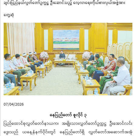
ချင်းပြည်နယ်လွှတ်တော်ဥက္ကဋ္ဌ ဦးဆောင်သည့် လေ့လာရေးကိုယ်စားလှယ်အဖွဲ့အား
တွေ့ဆုံ
07/04/2026
နေပြည်တော် ဇူလိုင် ၃
ပြည်ထောင်စုလွှတ်တော်နာယက၊ အမျိုးသားလွှတ်တော်ဥက္ကဋ္ဌ ဦးအောင်လင်း
ဒွေးသည် ယနေ့နံနက်ပိုင်းတွင် နေပြည်တော်ရှိ လွှတ်တော်အဆောက်အအုံ