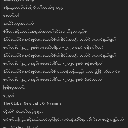
ခရီးသွားလုပ်ငန်းဖွံ့ဖြိုးတိုးတက်မှုကဏ္ဍ
ဆောင်းပါး
အယ်ဒီတာ့အာဘော်
မီဒီယာနှင့်သတင်းအချက်အလက်ဆိုင်ရာ သိနားလည်မှု
နိုင်ငံတော်စီမံအုပ်ချုပ်ရေးကောင်စီ၏ နိုင်ငံအကျိုး သယ်ပိုးဆောင်ရွက်ချက်
မှတ်တမ်း (၂၀၂၂ ခုနှစ်၊ ဖေဖော်ဝါရီလ - ၂၀၂၃ ခုနှစ်၊ ဇန်နဝါရီလ)
နိုင်ငံတော်စီမံအုပ်ချုပ်ရေးကောင်စီ၏ နိုင်ငံအကျိုး သယ်ပိုးဆောင်ရွက်ချက်
မှတ်တမ်း (၂၀၂၃ ခုနှစ်၊ ဖေဖော်ဝါရီလ - ၂၀၂၄ ခုနှစ်၊ ဇန်နဝါရီလ)
နိုင်ငံတော်စီမံအုပ်ချုပ်ရေးကောင်စီ တာဝန်ယူခဲ့သည့်ကာလ ဖွံ့ဖြိုးတိုးတက်မှု
မှတ်တမ်း (၂၀၂၁ ခုနှစ်၊ ဖေဖော်ဝါရီလ - ၂၀၂၃ ခုနှစ်၊ ဒီဇင်ဘာလ)
မြန်မာ့အလင်း
ကြေးမုံ
The Global New Light Of Myanmar
တိုက်ရိုက်ထုတ်လွှင့်မှုများ
ရုပ်မြင်သံကြားနှင့်အသံထုတ်လွှင့်ခြင်း လုပ်ငန်းဆိုင်ရာ လိုက်နာရမည့် ကျင့်ဝတ်
များ (Code of Ethics)