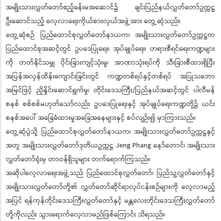
အမျိုးသားလွှတ်တော်ဧည့်ခန်းမအဆောင်၌ ချင်းပြည်နယ်လွှတ်တော်ဥက္ကဋ္ဌ
ဦးဆောင်သည့် လေ့လာရေးကိုယ်စားလှယ်အဖွဲ့အား တွေ့ဆုံသည်။
တွေ့ဆုံစဉ် ပြည်ထောင်စုလွှတ်တော်နာယက၊ အမျိုးသားလွှတ်တော်ဥက္ကဋ္ဌက
ပြည်ထောင်စုအဆင့်တွင် ဥပဒေပြုရေး၊ အုပ်ချုပ်ရေး၊ တရားစီရင်ရေးကဏ္ဍများ
ကို တတ်နိုင်သမျှ ပိုင်းခြားကျင့်သုံးမှု၊ အာဏာသုံးရပ်ကို သီးခြားစီထားရှိပြီး
အပြန်အလှန်ထိန်းကျောင်းခြင်းတွင် ကဏ္ဍတစ်ရပ်နှင့်တစ်ရပ် အပြုသဘော
အမြင်ဖြင့် ညှိနှိုင်းဆောင်ရွက်မှု၊ တိုင်းဒေသကြီး/ပြည်နယ်အဆင့်တွင် ပါလီမန်
စနစ် စစ်စစ်မဟုတ်သော်လည်း ဥပဒေပြုရေးနှင့် အုပ်ချုပ်ရေးကဏ္ဍတို့၌ ယင်း
စနစ်အပေါ် အခြေခံထားမှုအခြေအနေများနှင့် စပ်လျဉ်း၍ မှာကြားသည်။
တွေ့ဆုံပွဲသို့ ပြည်ထောင်စုလွှတ်တော်နာယက၊ အမျိုးသားလွှတ်တော်ဥက္ကဋ္ဌနှင့်
အတူ အမျိုးသားလွှတ်တော်ဒုတိယဥက္ကဋ္ဌ Jeng Phang နော်တောင်၊ အမျိုးသား
လွှတ်တော်ရုံးမှ တာဝန်ရှိသူများ တက်ရောက်ကြသည်။
အဆိုပါလေ့လာရေးအဖွဲ့သည် ပြည်ထောင်စုလွှတ်တော်၊ ပြည်သူ့လွှတ်တော်နှင့်
အမျိုးသားလွှတ်တော်တို့၏ လွှတ်တော်ဆိုင်ရာလုပ်ငန်းစဉ်များကို လေ့လာမည့်
အပြင် ရန်ကုန်တိုင်းဒေသကြီးလွှတ်တော်နှင့် မန္တလေးတိုင်းဒေသကြီးလွှတ်တော်
တို့ကိုလည်း သွားရောက်လေ့လာမည်ဖြစ်ကြောင်း သိရသည်။