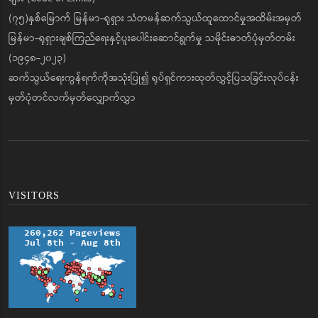
(၇၅)နှစ်မြောက် မြန်မာ-ရုရှား သံတမန်ဆက်သွယ်ထူထောင်မှုအထိမ်းအမှတ်
မြန်မာ-ရုရှားချစ်ကြည်ရေးနှင့်ပူးပေါင်းဆောင်ရွက်မှု သမိုင်းဓာတ်ပုံမှတ်တမ်း
(၁၉၄၈-၂၀၂၃)
ဆက်သွယ်ရေးကွန်ရက်ကိုအသုံးပြု၍ ရုပ်ရှင်ကားထုတ်လွှင့်ပြသခြင်းလုပ်ငန်း
မှတ်ပုံတင်လက်မှတ်လျှောက်လွှာ
VISITORS