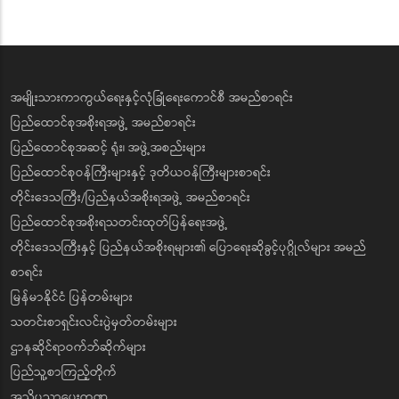
အမျိုးသားကာကွယ်ရေးနှင့်လုံခြုံရေးကောင်စီ အမည်စာရင်း
ပြည်ထောင်စုအစိုးရအဖွဲ့ အမည်စာရင်း
ပြည်ထောင်စုအဆင့် ရုံး၊ အဖွဲ့အစည်းများ
ပြည်ထောင်စုဝန်ကြီးများနှင့် ဒုတိယဝန်ကြီးများစာရင်း
တိုင်းဒေသကြီး/ပြည်နယ်အစိုးရအဖွဲ့ အမည်စာရင်း
ပြည်ထောင်စုအစိုးရသတင်းထုတ်ပြန်ရေးအဖွဲ့
တိုင်းဒေသကြီးနှင့် ပြည်နယ်အစိုးရများ၏ ပြောရေးဆိုခွင့်ပုဂ္ဂိုလ်များ အမည်
စာရင်း
မြန်မာနိုင်ငံ ပြန်တမ်းများ
သတင်းစာရှင်းလင်းပွဲမှတ်တမ်းများ
ဌာနဆိုင်ရာဝက်ဘ်ဆိုက်များ
ပြည်သူ့စာကြည့်တိုက်
အသိပညာပေးကဏ္ဍ