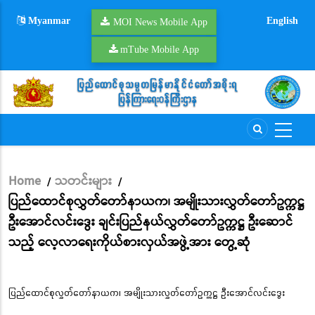
Skip
Myanmar
English
to
MOI News Mobile App
main
mTube Mobile App
content
Home
သတင်းများ
/
/
Breadcrumb
ပြည်ထောင်စုလွှတ်တော်နာယက၊ အမျိုးသားလွှတ်တော်ဥက္ကဋ္ဌ
ဦးအောင်လင်းဒွေး ချင်းပြည်နယ်လွှတ်တော်ဥက္ကဋ္ဌ ဦးဆောင်
သည့် လေ့လာရေးကိုယ်စားလှယ်အဖွဲ့အား တွေ့ဆုံ
ပြည်ထောင်စုလွှတ်တော်နာယက၊ အမျိုးသားလွှတ်တော်ဥက္ကဋ္ဌ ဦးအောင်လင်းဒွေး