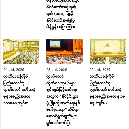
မှန်အစည်းအဝေးတွင်
နိုင်ငံတော်အစိုးရ၏
ရက် (၁၀၀) ပြည့်
နိုင်ငံတော်အခြေပြ
မိန့်ခွန်း ပြောကြား
24 Jul, 2026
23 Jul, 2026
22 Jul, 2026
တတိယအကြိမ်
လွှတ်တော်
တတိယအကြိမ်
ပြည်ထောင်စု
ကိုယ်စားလှယ်များ
ပြည်ထောင်စု
လွှတ်တော် ဒုတိယပုံ
စွမ်းရည်မြှင့်တင်ရေး
လွှတ်တော် ဒုတိယပုံ
မှန်အစည်းအဝေး
အတွက် “နိုင်ငံ့စီးပွား
မှန်အစည်းအဝေး နဝမ
ဒသမနေ့ကျင်းပ
ဖွံ့ဖြိုးတိုးတက်ရေးနှင့်
နေ့ ကျင်းပ
စက်မှုကဏ္ဍ” ဆိုင်ရာ
ဆောင်ရွက်ချက်များ
ရှင်းလင်းတင်ပြ