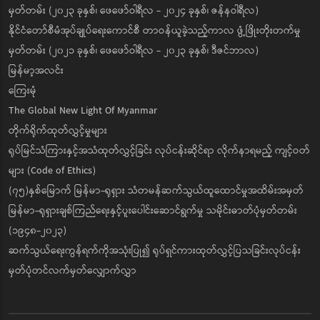
မှတ်တမ်း (၂၀၂၃ ခုနှစ်၊ ဖေဖော်ဝါရီလ - ၂၀၂၄ ခုနှစ်၊ ဇန်နဝါရီလ)
နိုင်ငံတော်စီမံအုပ်ချုပ်ရေးကောင်စီ တာဝန်ယူခဲ့သည့်ကာလ ဖွံ့ဖြိုးတိုးတက်မှု
မှတ်တမ်း (၂၀၂၁ ခုနှစ်၊ ဖေဖော်ဝါရီလ - ၂၀၂၃ ခုနှစ်၊ ဒီဇင်ဘာလ)
မြန်မာ့အလင်း
ကြေးမုံ
The Global New Light Of Myanmar
တိုက်ရိုက်ထုတ်လွှင့်မှုများ
ရုပ်မြင်သံကြားနှင့်အသံထုတ်လွှင့်ခြင်း လုပ်ငန်းဆိုင်ရာ လိုက်နာရမည့် ကျင့်ဝတ်
များ (Code of Ethics)
(၇၅)နှစ်မြောက် မြန်မာ-ရုရှား သံတမန်ဆက်သွယ်ထူထောင်မှုအထိမ်းအမှတ်
မြန်မာ-ရုရှားချစ်ကြည်ရေးနှင့်ပူးပေါင်းဆောင်ရွက်မှု သမိုင်းဓာတ်ပုံမှတ်တမ်း
(၁၉၄၈-၂၀၂၃)
ဆက်သွယ်ရေးကွန်ရက်ကိုအသုံးပြု၍ ရုပ်ရှင်ကားထုတ်လွှင့်ပြသခြင်းလုပ်ငန်း
မှတ်ပုံတင်လက်မှတ်လျှောက်လွှာ