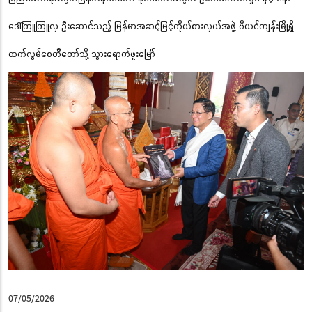
ဒေါ်ကြူကြူလှ ဦးဆောင်သည့် မြန်မာအဆင့်မြင့်ကိုယ်စားလှယ်အဖွဲ့ ဗီယင်ကျန်းမြို့ရှိ
ထက်လွမ်စေတီတော်သို့ သွားရောက်ဖူးမြော်
07/05/2026