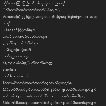
တိုင်းဒေသကြီး/ပြည်နယ်အစိုးရအဖွဲ့ အမည်စာရင်း
ပြည်ထောင်စုအစိုးရသတင်းထုတ်ပြန်ရေးအဖွဲ့
တိုင်းဒေသကြီးနှင့် ပြည်နယ်အစိုးရများ၏ ပြောရေးဆိုခွင့်ပုဂ္ဂိုလ်များ အမည်
စာရင်း
မြန်မာနိုင်ငံ ပြန်တမ်းများ
သတင်းစာရှင်းလင်းပွဲမှတ်တမ်းများ
ဌာနဆိုင်ရာဝက်ဘ်ဆိုက်များ
ပြည်သူ့စာကြည့်တိုက်
အသိပညာပေးကဏ္ဍ
ခရီးသွားလုပ်ငန်းဖွံ့ဖြိုးတိုးတက်မှုကဏ္ဍ
ဆောင်းပါး
အယ်ဒီတာ့အာဘော်
မီဒီယာနှင့်သတင်းအချက်အလက်ဆိုင်ရာ သိနားလည်မှု
နိုင်ငံတော်စီမံအုပ်ချုပ်ရေးကောင်စီ၏ နိုင်ငံအကျိုး သယ်ပိုးဆောင်ရွက်ချက်
မှတ်တမ်း (၂၀၂၂ ခုနှစ်၊ ဖေဖော်ဝါရီလ - ၂၀၂၃ ခုနှစ်၊ ဇန်နဝါရီလ)
နိုင်ငံတော်စီမံအုပ်ချုပ်ရေးကောင်စီ၏ နိုင်ငံအကျိုး သယ်ပိုးဆောင်ရွက်ချက်