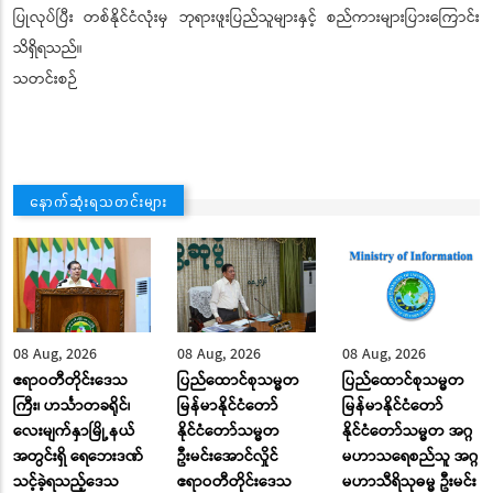
ပြုလုပ်ပြီး တစ်နိုင်ငံလုံးမှ ဘုရားဖူးပြည်သူများနှင့် စည်ကားများပြားကြောင်း
သိရှိရသည်။
သတင်းစဉ်
နောက်ဆုံးရသတင်းများ
08 Aug, 2026
08 Aug, 2026
08 Aug, 2026
ဧရာဝတီတိုင်းဒေသ
ပြည်ထောင်စုသမ္မတ
ပြည်ထောင်စုသမ္မတ
ကြီး၊ ဟင်္သာတခရိုင်၊
မြန်မာနိုင်ငံတော်
မြန်မာနိုင်ငံတော်
လေးမျက်နှာမြို့နယ်
နိုင်ငံတော်သမ္မတ
နိုင်ငံတော်သမ္မတ အဂ္ဂ
အတွင်းရှိ ရေဘေးဒဏ်
ဦးမင်းအောင်လှိုင်
မဟာသရေစည်သူ အဂ္ဂ
သင့်ခဲ့ရသည့်ဒေသ
ဧရာဝတီတိုင်းဒေသ
မဟာသီရိသုဓမ္မ ဦးမင်း