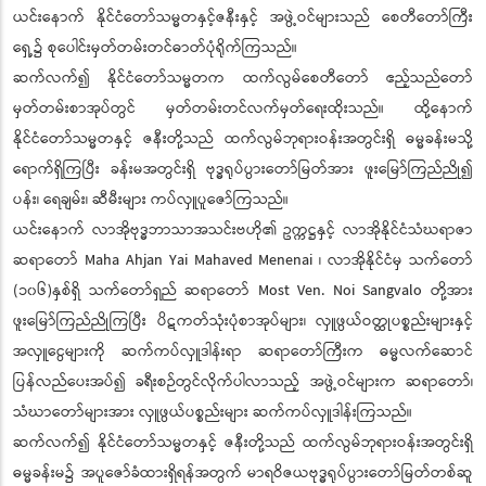
ယင်းနောက် နိုင်ငံတော်သမ္မတနှင့်ဇနီးနှင့် အဖွဲ့ဝင်များသည် စေတီတော်ကြီး
ရှေ့၌ စုပေါင်းမှတ်တမ်းတင်ဓာတ်ပုံရိုက်ကြသည်။
ဆက်လက်၍ နိုင်ငံတော်သမ္မတက ထက်လွမ်စေတီတော် ဧည့်သည်တော်
မှတ်တမ်းစာအုပ်တွင် မှတ်တမ်းတင်လက်မှတ်ရေးထိုးသည်။ ထို့နောက်
နိုင်ငံတော်သမ္မတနှင့် ဇနီးတို့သည် ထက်လွမ်ဘုရားဝန်းအတွင်းရှိ ဓမ္မခန်းမသို့
ရောက်ရှိကြပြီး ခန်းမအတွင်းရှိ ဗုဒ္ဓရုပ်ပွားတော်မြတ်အား ဖူးမြော်ကြည်ညို၍
ပန်း၊ ရေချမ်း၊ ဆီမီးများ ကပ်လှူပူဇော်ကြသည်။
ယင်းနောက် လာအိုဗုဒ္ဓဘာသာအသင်းဗဟို၏ ဥက္ကဋ္ဌနှင့် လာအိုနိုင်ငံသံဃရာဇာ
ဆရာတော် Maha Ahjan Yai Mahaved Menenai ၊ လာအိုနိုင်ငံမှ သက်တော်
(၁၀၆)နှစ်ရှိ သက်တော်ရှည် ဆရာတော် Most Ven. Noi Sangvalo တို့အား
ဖူးမြော်ကြည်ညိုကြပြီး ပိဋကတ်သုံးပုံစာအုပ်များ၊ လှူဖွယ်ဝတ္ထုပစ္စည်းများနှင့်
အလှူငွေများကို ဆက်ကပ်လှူဒါန်းရာ ဆရာတော်ကြီးက ဓမ္မလက်ဆောင်
ပြန်လည်ပေးအပ်၍ ခရီးစဉ်တွင်လိုက်ပါလာသည့် အဖွဲ့ဝင်များက ဆရာတော်၊
သံဃာတော်များအား လှူဖွယ်ပစ္စည်းများ ဆက်ကပ်လှူဒါန်းကြသည်။
ဆက်လက်၍ နိုင်ငံတော်သမ္မတနှင့် ဇနီးတို့သည် ထက်လွမ်ဘုရားဝန်းအတွင်းရှိ
ဓမ္မခန်းမ၌ အပူဇော်ခံထားရှိရန်အတွက် မာရဝိဇယဗုဒ္ဓရုပ်ပွားတော်မြတ်တစ်ဆူ