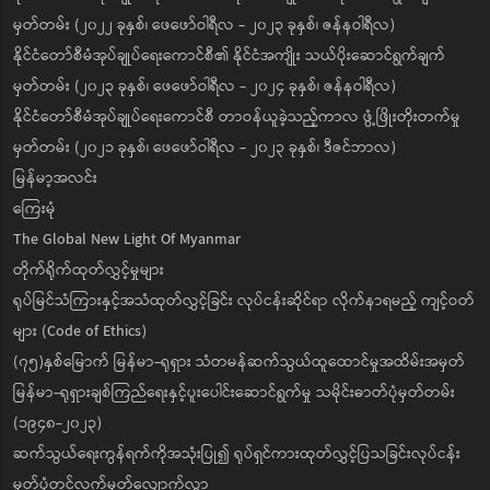
မှတ်တမ်း (၂၀၂၂ ခုနှစ်၊ ဖေဖော်ဝါရီလ - ၂၀၂၃ ခုနှစ်၊ ဇန်နဝါရီလ)
နိုင်ငံတော်စီမံအုပ်ချုပ်ရေးကောင်စီ၏ နိုင်ငံအကျိုး သယ်ပိုးဆောင်ရွက်ချက်
မှတ်တမ်း (၂၀၂၃ ခုနှစ်၊ ဖေဖော်ဝါရီလ - ၂၀၂၄ ခုနှစ်၊ ဇန်နဝါရီလ)
နိုင်ငံတော်စီမံအုပ်ချုပ်ရေးကောင်စီ တာဝန်ယူခဲ့သည့်ကာလ ဖွံ့ဖြိုးတိုးတက်မှု
မှတ်တမ်း (၂၀၂၁ ခုနှစ်၊ ဖေဖော်ဝါရီလ - ၂၀၂၃ ခုနှစ်၊ ဒီဇင်ဘာလ)
မြန်မာ့အလင်း
ကြေးမုံ
The Global New Light Of Myanmar
တိုက်ရိုက်ထုတ်လွှင့်မှုများ
ရုပ်မြင်သံကြားနှင့်အသံထုတ်လွှင့်ခြင်း လုပ်ငန်းဆိုင်ရာ လိုက်နာရမည့် ကျင့်ဝတ်
များ (Code of Ethics)
(၇၅)နှစ်မြောက် မြန်မာ-ရုရှား သံတမန်ဆက်သွယ်ထူထောင်မှုအထိမ်းအမှတ်
မြန်မာ-ရုရှားချစ်ကြည်ရေးနှင့်ပူးပေါင်းဆောင်ရွက်မှု သမိုင်းဓာတ်ပုံမှတ်တမ်း
(၁၉၄၈-၂၀၂၃)
ဆက်သွယ်ရေးကွန်ရက်ကိုအသုံးပြု၍ ရုပ်ရှင်ကားထုတ်လွှင့်ပြသခြင်းလုပ်ငန်း
မှတ်ပုံတင်လက်မှတ်လျှောက်လွှာ