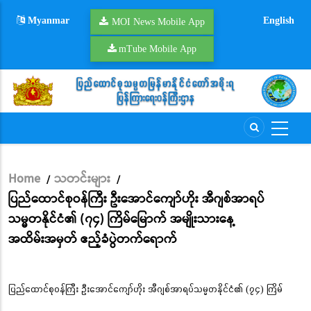
Skip
Myanmar
English
to
MOI News Mobile App
main
mTube Mobile App
content
Home
သတင်းများ
/
/
Breadcrumb
ပြည်ထောင်စုဝန်ကြီး ဦး‌အောင်ကျော်ဟိုး အီဂျစ်အာရပ်
သမ္မတနိုင်ငံ၏ (၇၄) ကြိမ်မြောက် အမျိုးသားနေ့
အထိမ်းအမှတ် ဧည့်ခံပွဲတက်ရောက်
ပြည်ထောင်စုဝန်ကြီး ဦး‌အောင်ကျော်ဟိုး အီဂျစ်အာရပ်သမ္မတနိုင်ငံ၏ (၇၄) ကြိမ်