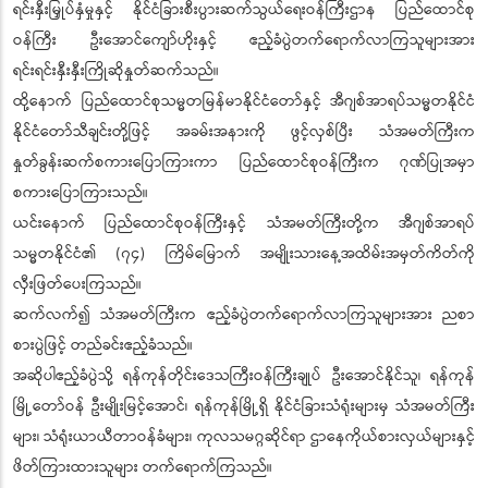
ရင်းနှီးမြှုပ်နှံမှုနှင့် နိုင်ငံခြားစီးပွားဆက်သွယ်ရေးဝန်ကြီးဌာန ပြည်ထောင်စု
ဝန်ကြီး ဦး‌အောင်ကျော်ဟိုးနှင့် ဧည့်ခံပွဲတက်ရောက်လာကြသူများအား
ရင်းရင်းနှီးနှီးကြိုဆိုနှုတ်ဆက်သည်။
ထို့နောက် ပြည်ထောင်စုသမ္မတမြန်မာနိုင်ငံတော်နှင့် အီဂျစ်အာရပ်သမ္မတနိုင်ငံ
နိုင်ငံတော်သီချင်းတို့ဖြင့် အခမ်းအနားကို ဖွင့်လှစ်ပြီး သံအမတ်ကြီးက
နှုတ်ခွန်းဆက်စကားပြောကြားကာ ပြည်ထောင်စုဝန်ကြီးက ဂုဏ်ပြုအမှာ
စကားပြောကြားသည်။
ယင်းနောက် ပြည်ထောင်စုဝန်ကြီးနှင့် သံအမတ်ကြီးတို့က အီဂျစ်အာရပ်
သမ္မတနိုင်ငံ၏ (၇၄) ကြိမ်မြောက် အမျိုးသားနေ့အထိမ်းအမှတ်ကိတ်ကို
လှီးဖြတ်ပေးကြသည်။
ဆက်လက်၍ သံအမတ်ကြီးက ဧည့်ခံပွဲတက်ရောက်လာကြသူများအား ညစာ
စားပွဲဖြင့် တည်ခင်းဧည့်ခံသည်။
အဆိုပါဧည့်ခံပွဲသို့ ရန်ကုန်တိုင်းဒေသကြီးဝန်ကြီးချုပ် ဦးအောင်နိုင်သူ၊ ရန်ကုန်
မြို့‌တော်ဝန် ဦးမျိုးမြင့်အောင်၊ ရန်ကုန်မြို့ရှိ နိုင်ငံခြားသံရုံးများမှ သံအမတ်ကြီး
များ၊ သံရုံးယာယီတာဝန်ခံများ၊ ကုလသမဂ္ဂဆိုင်ရာ ဌာနေကိုယ်စားလှယ်များနှင့်
ဖိတ်ကြားထားသူများ တက်ရောက်ကြသည်။