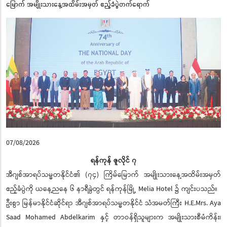
မြောက် အမျိုးသားနေ့အထိမ်းအမှတ် ဧည့်ခံပွဲတက်ရောက်
07/08/2026
ရန်ကုန် ဇူလိုင် ၇
အီဂျစ်အာရပ်သမ္မတနိုင်ငံ၏ (၇၄) ကြိမ်မြောက် အမျိုးသားနေ့အထိမ်းအမှတ်
ဧည့်ခံပွဲကို ယနေ့ညနေ ၆ နာရီခွဲတွင် ရန်ကုန်မြို့ Melia Hotel ၌ ကျင်းပသည်။
ဦးစွာ မြန်မာနိုင်ငံဆိုင်ရာ အီဂျစ်အာရပ်သမ္မတနိုင်ငံ သံအမတ်ကြီး H.E.Mrs. Aya
Saad Mohamed Abdelkarim နှင့် တာဝန်ရှိသူများက အမျိုးသားစီမံကိန်း၊