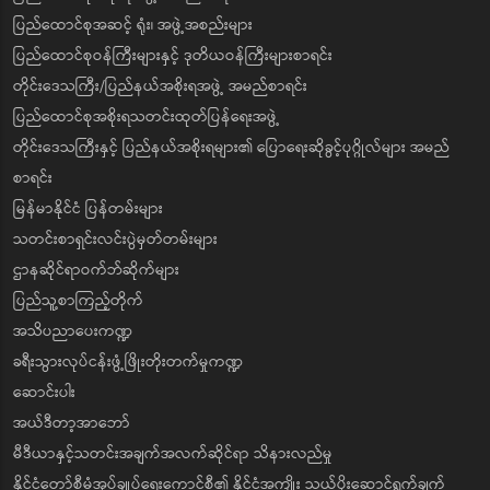
ပြည်ထောင်စုအဆင့် ရုံး၊ အဖွဲ့အစည်းများ
ပြည်ထောင်စုဝန်ကြီးများနှင့် ဒုတိယဝန်ကြီးများစာရင်း
တိုင်းဒေသကြီး/ပြည်နယ်အစိုးရအဖွဲ့ အမည်စာရင်း
ပြည်ထောင်စုအစိုးရသတင်းထုတ်ပြန်ရေးအဖွဲ့
တိုင်းဒေသကြီးနှင့် ပြည်နယ်အစိုးရများ၏ ပြောရေးဆိုခွင့်ပုဂ္ဂိုလ်များ အမည်
စာရင်း
မြန်မာနိုင်ငံ ပြန်တမ်းများ
သတင်းစာရှင်းလင်းပွဲမှတ်တမ်းများ
ဌာနဆိုင်ရာဝက်ဘ်ဆိုက်များ
ပြည်သူ့စာကြည့်တိုက်
အသိပညာပေးကဏ္ဍ
ခရီးသွားလုပ်ငန်းဖွံ့ဖြိုးတိုးတက်မှုကဏ္ဍ
ဆောင်းပါး
အယ်ဒီတာ့အာဘော်
မီဒီယာနှင့်သတင်းအချက်အလက်ဆိုင်ရာ သိနားလည်မှု
နိုင်ငံတော်စီမံအုပ်ချုပ်ရေးကောင်စီ၏ နိုင်ငံအကျိုး သယ်ပိုးဆောင်ရွက်ချက်