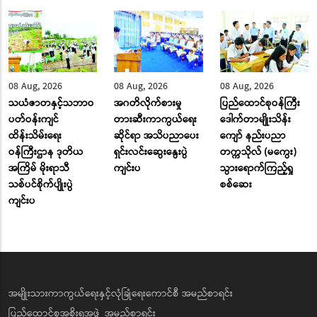
08 Aug, 2026
08 Aug, 2026
08 Aug, 2026
သယံဇာတနှင့်သဘာဝ
အဂတိလိုက်စားမှု
ပြည်ထောင်စုဝန်ကြီး
ပတ်ဝန်းကျင်
တားဆီးကာကွယ်ရေး
ဒေါက်တာမျိုးသိန်း
ထိန်းသိမ်းရေး
ဆိုင်ရာ အသိပညာပေး
ကျော် နည်းပညာ
ဝန်ကြီးဌာန ဒုတိယ
ရှင်းလင်းဆွေးနွေးပွဲ
တက္ကသိုလ် (မကွေး)
အကြိမ် မိုးရာသီ
ကျင်းပ
သွားရောက်ကြည့်ရှု
သစ်ပင်စိုက်ပျိုးပွဲ
စစ်ဆေး
ကျင်းပ
အမျိုးသားကာကွယ်ရေးနှင့်လုံခြုံရေးကောင်စီ အမည်စာရင်း
ပြည်ထောင်စုအစိုးရအဖွဲ့ အမည်စာရင်း