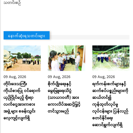
သတင်းစဉ်
နောက်ဆုံးရသတင်းများ
09 Aug, 2026
09 Aug, 2026
09 Aug, 2026
တိုင်းဒေသကြီး
စိုက်ပျိုးရေးနှင့်
ရက်ကန်းစက်များနှင့်
ကိုယ်စားပြု ဝင်ရောက်
မွေးမြူရေးသိပ္ပံ
ဆက်စပ်ပစ္စည်းများကို
ယှဉ်ပြိုင်မည့် ရိုးရာ
(သာယာဝတီ) အား
ဆယ်တင်၍
လက်ဝှေ့အားကစား
ကောလိပ်အဆင့်မြှင့်
ကုန်ထုတ်လုပ်မှု
အဖွဲ့များ စခန်းသွင်း
တင်သွားမည်
လုပ်ငန်းများ ပြန်လည်
လေ့ကျင့်လျက်ရှိ
စတင်နိုင်ရေး
ဆောင်ရွက်လျက်ရှိ