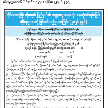
ဆိုင်ရာဥပဒေကို ပြင်ဆင်သည့်ဥပဒေကြမ်း (၂၀၂၆ ခုနှစ်)