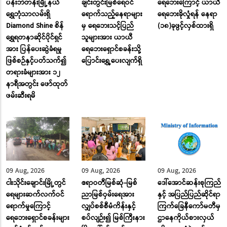
ပန်းဘဲတန်းမြို့နယ်
ချင်းတွင်းမြစ်ရေဝင်
ရေဘေးကြောင့် ယာယီ
ရွှေဘုံသာလမ်းရှိ
ရောက်သည့်နေရာများ
ရေဘေးခိုလှုံရန် နေရာ
Diamond Shine စိန်
မှ ရေဘေးသင့်ပြည်
(၁၈)ခုဖွင့်လှစ်ထားရှိ
ရွှေရတနာဆိုင်ပိုင်ရှင်
သူများအား ယာယီ
အား ပြန်ပေးဆွဲခံရမှု
ရေဘေးရှောင်စခန်းသို့
ဖြစ်စဉ်နှင့်ပတ်သက်၍
ပြောင်း‌ရွှေ့ပေးလျက်ရှိ
တရားခံများအား ၁၂
နာရီအတွင်း ဖော်ထုတ်
ဖမ်းဆီးရမိ
09 Aug, 2026
09 Aug, 2026
09 Aug, 2026
ငါးသိုင်းချောင်းမြို့တွင်
ဧရာဝတီမြစ်ဆုံ-မြစ်
ဒေါ်အောင်ဆန်းစုကြည်
ရေများဆက်လက်ဝင်
ညာမြစ်ဝှမ်းရေအား
နှင့် အပြည်ပြည်ဆိုင်ရာ
ရောက်မှုကြောင့်
လျှပ်စစ်စီမံကိန်းနှင့်
ကြက်ခြေနီကော်မတီမှ
ရေဘေးရှောင်စခန်းများ
စပ်လျဉ်း၍ မြစ်ကြီးနား
ဌာနေကိုယ်စားလှယ်