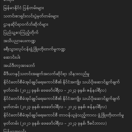
မြန်မာနိုင်ငံ ပြန်တမ်းများ
သတင်းစာရှင်းလင်းပွဲမှတ်တမ်းများ
ဌာနဆိုင်ရာဝက်ဘ်ဆိုက်များ
ပြည်သူ့စာကြည့်တိုက်
အသိပညာပေးကဏ္ဍ
ခရီးသွားလုပ်ငန်းဖွံ့ဖြိုးတိုးတက်မှုကဏ္ဍ
ဆောင်းပါး
အယ်ဒီတာ့အာဘော်
မီဒီယာနှင့်သတင်းအချက်အလက်ဆိုင်ရာ သိနားလည်မှု
နိုင်ငံတော်စီမံအုပ်ချုပ်ရေးကောင်စီ၏ နိုင်ငံအကျိုး သယ်ပိုးဆောင်ရွက်ချက်
မှတ်တမ်း (၂၀၂၂ ခုနှစ်၊ ဖေဖော်ဝါရီလ - ၂၀၂၃ ခုနှစ်၊ ဇန်နဝါရီလ)
နိုင်ငံတော်စီမံအုပ်ချုပ်ရေးကောင်စီ၏ နိုင်ငံအကျိုး သယ်ပိုးဆောင်ရွက်ချက်
မှတ်တမ်း (၂၀၂၃ ခုနှစ်၊ ဖေဖော်ဝါရီလ - ၂၀၂၄ ခုနှစ်၊ ဇန်နဝါရီလ)
နိုင်ငံတော်စီမံအုပ်ချုပ်ရေးကောင်စီ တာဝန်ယူခဲ့သည့်ကာလ ဖွံ့ဖြိုးတိုးတက်မှု
မှတ်တမ်း (၂၀၂၁ ခုနှစ်၊ ဖေဖော်ဝါရီလ - ၂၀၂၃ ခုနှစ်၊ ဒီဇင်ဘာလ)
မြန်မာ့အလင်း