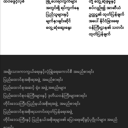
ထပ်မံဖွင့်လှစ်
မြို့ပေါ်ရပ်ကွက်များ
တို့ တွေ့ဆုံခဲ့မှုနှင့်
အတွင်းရှိ ရပ်ကွက်နေ
စပ်လျဉ်း၍ အာဆီယံ
ပြည်သူများနှင့်
ဥက္ကဋ္ဌ၏ ထုတ်ပြန်ချက်
မျက်နှာချင်းဆိုင်
အပေါ် နိုင်ငံခြားရေး
တွေ့ဆုံဆွေးနွေး
ဝန်ကြီးဌာန၏ သတင်း
ထုတ်ပြန်ချက်
အမျိုးသားကာကွယ်ရေးနှင့်လုံခြုံရေးကောင်စီ အမည်စာရင်း
ပြည်ထောင်စုအစိုးရအဖွဲ့ အမည်စာရင်း
ပြည်ထောင်စုအဆင့် ရုံး၊ အဖွဲ့အစည်းများ
ပြည်ထောင်စုဝန်ကြီးများနှင့် ဒုတိယဝန်ကြီးများစာရင်း
တိုင်းဒေသကြီး/ပြည်နယ်အစိုးရအဖွဲ့ အမည်စာရင်း
ပြည်ထောင်စုအစိုးရသတင်းထုတ်ပြန်ရေးအဖွဲ့
တိုင်းဒေသကြီးနှင့် ပြည်နယ်အစိုးရများ၏ ပြောရေးဆိုခွင့်ပုဂ္ဂိုလ်များ အမည်
စာရင်း