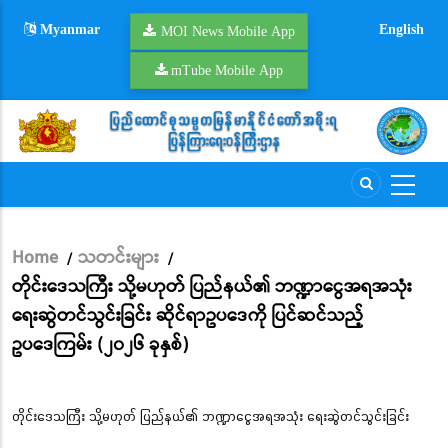
Skip
Myanmar
English
to
MOI News Mobile App
main
mTube Mobile App
content
Home
သတင်းများ
/
/
Breadcrumb
တိုင်းဒေသကြီး သို့မဟုတ် ပြည်နယ်၏ ဘဏ္ဍာငွေအရအသုံး
ရေးဆွဲတင်သွင်းခြင်း ဆိုင်ရာဥပဒေကို ပြင်ဆင်သည့်
ဥပဒေကြမ်း (၂၀၂၆ ခုနှစ်)
တိုင်းဒေသကြီး သို့မဟုတ် ပြည်နယ်၏ ဘဏ္ဍာငွေအရအသုံး ရေးဆွဲတင်သွင်းခြင်း