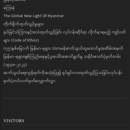
ကြေးမုံ
The Global New Light Of Myanmar
တိုက်ရိုက်ထုတ်လွှင့်မှုများ
ရုပ်မြင်သံကြားနှင့်အသံထုတ်လွှင့်ခြင်း လုပ်ငန်းဆိုင်ရာ လိုက်နာရမည့် ကျင့်ဝတ်
များ (Code of Ethics)
(၇၅)နှစ်မြောက် မြန်မာ-ရုရှား သံတမန်ဆက်သွယ်ထူထောင်မှုအထိမ်းအမှတ်
မြန်မာ-ရုရှားချစ်ကြည်ရေးနှင့်ပူးပေါင်းဆောင်ရွက်မှု သမိုင်းဓာတ်ပုံမှတ်တမ်း
(၁၉၄၈-၂၀၂၃)
ဆက်သွယ်ရေးကွန်ရက်ကိုအသုံးပြု၍ ရုပ်ရှင်ကားထုတ်လွှင့်ပြသခြင်းလုပ်ငန်း
မှတ်ပုံတင်လက်မှတ်လျှောက်လွှာ
VISITORS