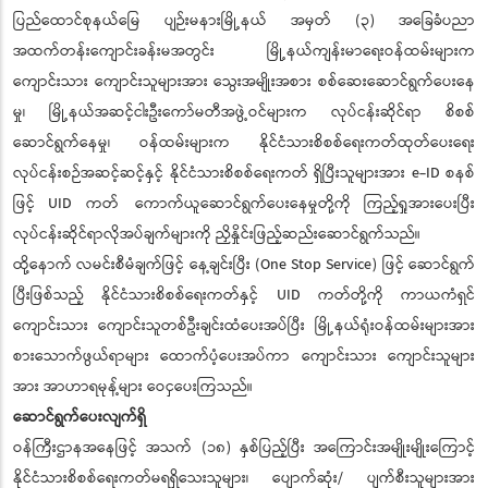
ပြည်ထောင်စုနယ်မြေ ပျဉ်းမနားမြို့နယ် အမှတ် (၃) အခြေခံပညာ
အထက်တန်းကျောင်းခန်းမအတွင်း မြို့နယ်ကျန်းမာရေးဝန်ထမ်းများက
ကျောင်းသား ကျောင်းသူများအား သွေးအမျိုးအစား စစ်ဆေးဆောင်ရွက်ပေးနေ
မှု၊ မြို့နယ်အဆင့်ငါးဦးကော်မတီအဖွဲ့ဝင်များက လုပ်ငန်းဆိုင်ရာ စိစစ်
ဆောင်ရွက်နေမှု၊ ဝန်ထမ်းများက နိုင်ငံသားစိစစ်ရေးကတ်ထုတ်ပေးရေး
လုပ်ငန်းစဉ်အဆင့်ဆင့်နှင့် နိုင်ငံသားစိစစ်ရေးကတ် ရှိပြီးသူများအား e-ID စနစ်
ဖြင့် UID ကတ် ကောက်ယူဆောင်ရွက်ပေးနေမှုတို့ကို ကြည့်ရှုအားပေးပြီး
လုပ်ငန်းဆိုင်ရာလိုအပ်ချက်များကို ညှိနှိုင်းဖြည့်ဆည်းဆောင်ရွက်သည်။
ထို့နောက် လမင်းစီမံချက်ဖြင့် နေ့ချင်းပြီး (One Stop Service) ဖြင့် ဆောင်ရွက်
ပြီးဖြစ်သည့် နိုင်ငံသားစိစစ်ရေးကတ်နှင့် UID ကတ်တို့ကို ကာယကံရှင်
ကျောင်းသား ကျောင်းသူတစ်ဦးချင်းထံပေးအပ်ပြီး မြို့နယ်ရုံးဝန်ထမ်းများအား
စားသောက်ဖွယ်ရာများ ထောက်ပံ့ပေးအပ်ကာ ကျောင်းသား ကျောင်းသူများ
အား အာဟာရမုန့်များ ဝေငှပေးကြသည်။
ဆောင်ရွက်ပေးလျက်ရှိ
ဝန်ကြီးဌာနအနေဖြင့် အသက် (၁၈) နှစ်ပြည့်ပြီး အကြောင်းအမျိုးမျိုးကြောင့်
နိုင်ငံသားစိစစ်ရေးကတ်မရရှိသေးသူများ၊ ပျောက်ဆုံး/ ပျက်စီးသူများအား