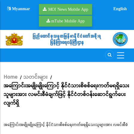
Skip
Myanmar
English
to
MOI News Mobile App
main
mTube Mobile App
content
Home
သတင်းများ
/
/
Breadcrumb
အကြောင်းအမျိုးမျိုးကြောင့် နိုင်ငံသားစိစစ်ရေးကတ်မရရှိသေး
သူများအား လမင်းစီမံချက်ဖြင့် နိုင်ငံတစ်ဝန်းဆောင်ရွက်ပေး
လျက်ရှိ
အကြောင်းအမျိုးမျိုးကြောင့် နိုင်ငံသားစိစစ်ရေးကတ်မရရှိသေးသူများအား လမင်းစီမံ