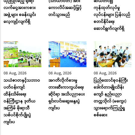
ယှဉ်ပြိုင်မည့် ရိုးရာ
(သာယာဝတီ) အား
ဆယ်တင်၍
လက်ဝှေ့အားကစား
ကောလိပ်အဆင့်မြှင့်
ကုန်ထုတ်လုပ်မှု
အဖွဲ့များ စခန်းသွင်း
တင်သွားမည်
လုပ်ငန်းများ ပြန်လည်
လေ့ကျင့်လျက်ရှိ
စတင်နိုင်ရေး
ဆောင်ရွက်လျက်ရှိ
08 Aug, 2026
08 Aug, 2026
08 Aug, 2026
သယံဇာတနှင့်သဘာဝ
အဂတိလိုက်စားမှု
ပြည်ထောင်စုဝန်ကြီး
ပတ်ဝန်းကျင်
တားဆီးကာကွယ်ရေး
ဒေါက်တာမျိုးသိန်း
ထိန်းသိမ်းရေး
ဆိုင်ရာ အသိပညာပေး
ကျော် နည်းပညာ
ဝန်ကြီးဌာန ဒုတိယ
ရှင်းလင်းဆွေးနွေးပွဲ
တက္ကသိုလ် (မကွေး)
အကြိမ် မိုးရာသီ
ကျင်းပ
သွားရောက်ကြည့်ရှု
သစ်ပင်စိုက်ပျိုးပွဲ
စစ်ဆေး
ကျင်းပ