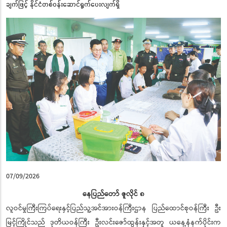
ချက်ဖြင့် နိုင်ငံတစ်ဝန်းဆောင်ရွက်ပေးလျက်ရှိ
07/09/2026
နေပြည်တော် ဇူလိုင် ၈
လူဝင်မှုကြီးကြပ်ရေးနှင့်ပြည်သူ့အင်အားဝန်ကြီးဌာန ပြည်ထောင်စုဝန်ကြီး ဦး
မြင့်ကြိုင်သည် ဒုတိယဝန်ကြီး ဦးလင်းဇော်ထွန်းနှင့်အတူ ယနေ့နံနက်ပိုင်းက