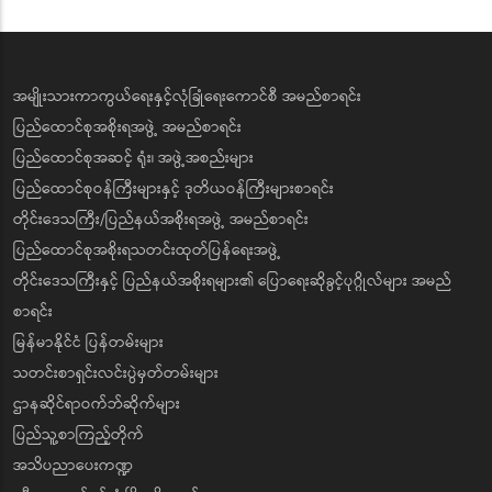
အမျိုးသားကာကွယ်ရေးနှင့်လုံခြုံရေးကောင်စီ အမည်စာရင်း
ပြည်ထောင်စုအစိုးရအဖွဲ့ အမည်စာရင်း
ပြည်ထောင်စုအဆင့် ရုံး၊ အဖွဲ့အစည်းများ
ပြည်ထောင်စုဝန်ကြီးများနှင့် ဒုတိယဝန်ကြီးများစာရင်း
တိုင်းဒေသကြီး/ပြည်နယ်အစိုးရအဖွဲ့ အမည်စာရင်း
ပြည်ထောင်စုအစိုးရသတင်းထုတ်ပြန်ရေးအဖွဲ့
တိုင်းဒေသကြီးနှင့် ပြည်နယ်အစိုးရများ၏ ပြောရေးဆိုခွင့်ပုဂ္ဂိုလ်များ အမည်
စာရင်း
မြန်မာနိုင်ငံ ပြန်တမ်းများ
သတင်းစာရှင်းလင်းပွဲမှတ်တမ်းများ
ဌာနဆိုင်ရာဝက်ဘ်ဆိုက်များ
ပြည်သူ့စာကြည့်တိုက်
အသိပညာပေးကဏ္ဍ