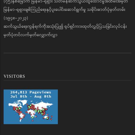
(၇၅)နှစ်မြောက် မြန်မာ-ရုရှား သံတမန်ဆက်သွယ်ထူထောင်မှုအထိမ်းအမှတ်
မြန်မာ-ရုရှားချစ်ကြည်ရေးနှင့်ပူးပေါင်းဆောင်ရွက်မှု သမိုင်းဓာတ်ပုံမှတ်တမ်း
(၁၉၄၈-၂၀၂၃)
ဆက်သွယ်ရေးကွန်ရက်ကိုအသုံးပြု၍ ရုပ်ရှင်ကားထုတ်လွှင့်ပြသခြင်းလုပ်ငန်း
မှတ်ပုံတင်လက်မှတ်လျှောက်လွှာ
VISITORS