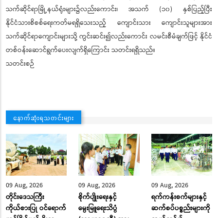
သက်ဆိုင်ရာမြို့နယ်ရုံးများ၌လည်းကောင်း၊ အသက် (၁၀) နှစ်ပြည့်ပြီး
နိုင်ငံသားစိစစ်ရေးကတ်မရရှိသေးသည့် ကျောင်းသား ကျောင်းသူများအား
သက်ဆိုင်ရာကျောင်းများသို့ ကွင်းဆင်း၍လည်းကောင်း လမင်းစီမံချက်ဖြင့် နိုင်ငံ
တစ်ဝန်းဆောင်ရွက်ပေးလျက်ရှိကြောင်း သတင်းရရှိသည်။
သတင်းစဉ်
နောက်ဆုံးရသတင်းများ
09 Aug, 2026
09 Aug, 2026
09 Aug, 2026
တိုင်းဒေသကြီး
စိုက်ပျိုးရေးနှင့်
ရက်ကန်းစက်များနှင့်
ကိုယ်စားပြု ဝင်ရောက်
မွေးမြူရေးသိပ္ပံ
ဆက်စပ်ပစ္စည်းများကို