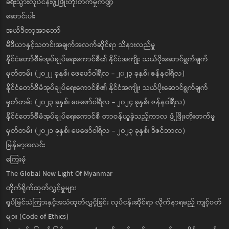
ခရီးသွားလုပ်ငန်းဖွံ့ဖြိုးတိုးတက်မှုကဏ္ဍ
ဆောင်းပါး
အယ်ဒီတာ့အာဘော်
မီဒီယာနှင့်သတင်းအချက်အလက်ဆိုင်ရာ သိနားလည်မှု
နိုင်ငံတော်စီမံအုပ်ချုပ်ရေးကောင်စီ၏ နိုင်ငံအကျိုး သယ်ပိုးဆောင်ရွက်ချက်
မှတ်တမ်း (၂၀၂၂ ခုနှစ်၊ ဖေဖော်ဝါရီလ - ၂၀၂၃ ခုနှစ်၊ ဇန်နဝါရီလ)
နိုင်ငံတော်စီမံအုပ်ချုပ်ရေးကောင်စီ၏ နိုင်ငံအကျိုး သယ်ပိုးဆောင်ရွက်ချက်
မှတ်တမ်း (၂၀၂၃ ခုနှစ်၊ ဖေဖော်ဝါရီလ - ၂၀၂၄ ခုနှစ်၊ ဇန်နဝါရီလ)
နိုင်ငံတော်စီမံအုပ်ချုပ်ရေးကောင်စီ တာဝန်ယူခဲ့သည့်ကာလ ဖွံ့ဖြိုးတိုးတက်မှု
မှတ်တမ်း (၂၀၂၁ ခုနှစ်၊ ဖေဖော်ဝါရီလ - ၂၀၂၃ ခုနှစ်၊ ဒီဇင်ဘာလ)
မြန်မာ့အလင်း
ကြေးမုံ
The Global New Light Of Myanmar
တိုက်ရိုက်ထုတ်လွှင့်မှုများ
ရုပ်မြင်သံကြားနှင့်အသံထုတ်လွှင့်ခြင်း လုပ်ငန်းဆိုင်ရာ လိုက်နာရမည့် ကျင့်ဝတ်
များ (Code of Ethics)