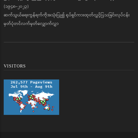
(၁၉၄၈-၂၀၂၃)
ဆက်သွယ်ရေးကွန်ရက်ကိုအသုံးပြု၍ ရုပ်ရှင်ကားထုတ်လွှင့်ပြသခြင်းလုပ်ငန်း
မှတ်ပုံတင်လက်မှတ်လျှောက်လွှာ
VISITORS