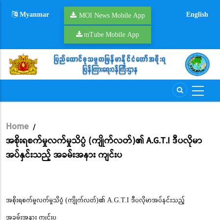
Skip
Myanmar
English
to
MOI News Mobile App
main
mTube Mobile App
content
Home
/
Breadcrumb
အစိုးရစက်မှုလက်မှုသိပ္ပံ (ကျိုက်လတ်)၏ A.G.T.I ဒီပလိုမာ
အပ်နှင်းသည့် အခမ်းအနား ကျင်းပ
အစိုးရစက်မှုလက်မှုသိပ္ပံ (ကျိုက်လတ်)၏ A.G.T.I ဒီပလိုမာအပ်နှင်းသည့်
အခမ်းအနား ကျင်းပ