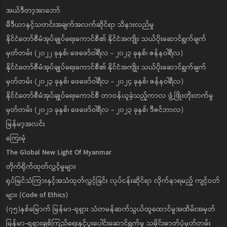
အယ်ဒီတာ့အာဘော်
မီဒီယာနှင့်သတင်းအချက်အလက်ဆိုင်ရာ သိနားလည်မှု
နိုင်ငံတော်စီမံအုပ်ချုပ်ရေးကောင်စီ၏ နိုင်ငံအကျိုး သယ်ပိုးဆောင်ရွက်ချက်
မှတ်တမ်း (၂၀၂၂ ခုနှစ်၊ ဖေဖော်ဝါရီလ - ၂၀၂၃ ခုနှစ်၊ ဇန်နဝါရီလ)
နိုင်ငံတော်စီမံအုပ်ချုပ်ရေးကောင်စီ၏ နိုင်ငံအကျိုး သယ်ပိုးဆောင်ရွက်ချက်
မှတ်တမ်း (၂၀၂၃ ခုနှစ်၊ ဖေဖော်ဝါရီလ - ၂၀၂၄ ခုနှစ်၊ ဇန်နဝါရီလ)
နိုင်ငံတော်စီမံအုပ်ချုပ်ရေးကောင်စီ တာဝန်ယူခဲ့သည့်ကာလ ဖွံ့ဖြိုးတိုးတက်မှု
မှတ်တမ်း (၂၀၂၁ ခုနှစ်၊ ဖေဖော်ဝါရီလ - ၂၀၂၃ ခုနှစ်၊ ဒီဇင်ဘာလ)
မြန်မာ့အလင်း
ကြေးမုံ
The Global New Light Of Myanmar
တိုက်ရိုက်ထုတ်လွှင့်မှုများ
ရုပ်မြင်သံကြားနှင့်အသံထုတ်လွှင့်ခြင်း လုပ်ငန်းဆိုင်ရာ လိုက်နာရမည့် ကျင့်ဝတ်
များ (Code of Ethics)
(၇၅)နှစ်မြောက် မြန်မာ-ရုရှား သံတမန်ဆက်သွယ်ထူထောင်မှုအထိမ်းအမှတ်
မြန်မာ-ရုရှားချစ်ကြည်ရေးနှင့်ပူးပေါင်းဆောင်ရွက်မှု သမိုင်းဓာတ်ပုံမှတ်တမ်း