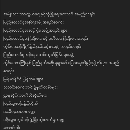
အမျိုးသားကာကွယ်ရေးနှင့်လုံခြုံရေးကောင်စီ အမည်စာရင်း
ပြည်ထောင်စုအစိုးရအဖွဲ့ အမည်စာရင်း
ပြည်ထောင်စုအဆင့် ရုံး၊ အဖွဲ့အစည်းများ
ပြည်ထောင်စုဝန်ကြီးများနှင့် ဒုတိယဝန်ကြီးများစာရင်း
တိုင်းဒေသကြီး/ပြည်နယ်အစိုးရအဖွဲ့ အမည်စာရင်း
ပြည်ထောင်စုအစိုးရသတင်းထုတ်ပြန်ရေးအဖွဲ့
တိုင်းဒေသကြီးနှင့် ပြည်နယ်အစိုးရများ၏ ပြောရေးဆိုခွင့်ပုဂ္ဂိုလ်များ အမည်
စာရင်း
မြန်မာနိုင်ငံ ပြန်တမ်းများ
သတင်းစာရှင်းလင်းပွဲမှတ်တမ်းများ
ဌာနဆိုင်ရာဝက်ဘ်ဆိုက်များ
ပြည်သူ့စာကြည့်တိုက်
အသိပညာပေးကဏ္ဍ
ခရီးသွားလုပ်ငန်းဖွံ့ဖြိုးတိုးတက်မှုကဏ္ဍ
ဆောင်းပါး