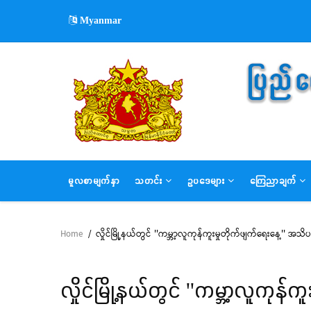
Skip
Myanmar
to
main
content
MAIN
မူလစာမျက်နှာ
သတင်း
ဥပဒေများ
ကြေညာချက်
NAVIGATION
Home
/
လှိုင်မြို့နယ်တွင် ''ကမ္ဘာ့လူကုန်ကူးမှုတိုက်ဖျက်ရေးနေ့'' 
Breadcrumb
လှိုင်မြို့နယ်တွင် ''ကမ္ဘာ့လူက