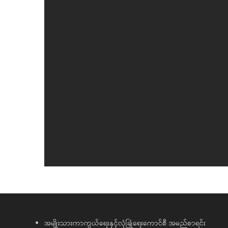
အမျိုးသားကာကွယ်ရေးနှင့်လုံခြုံရေးကောင်စီ အမည်စာရင်း