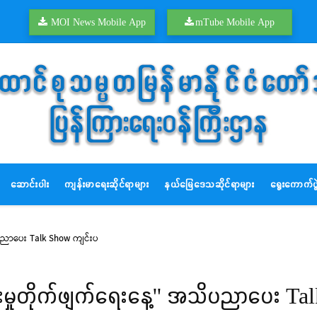
MOI News Mobile App
mTube Mobile App
ဆောင်းပါး
ကျန်းမာရေးဆိုင်ရာများ
နယ်မြေဒေသဆိုင်ရာများ
ရွေးကောက်ပွဲ
အသိပညာပေး Talk Show ကျင်းပ
ုန်ကူးမှုတိုက်ဖျက်ရေးနေ့'' အသိပညာပေး 