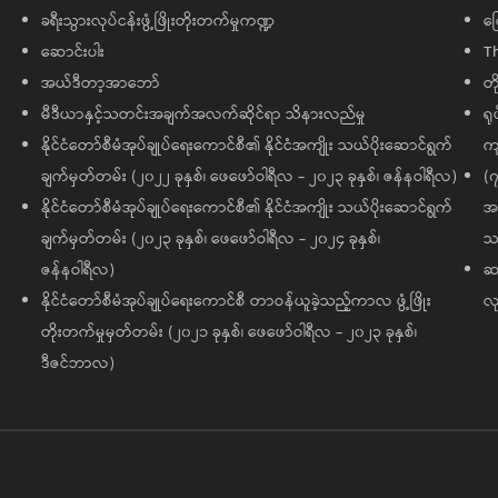
ခရီးသွားလုပ်ငန်းဖွံ့ဖြိုးတိုးတက်မှုကဏ္ဍ
ကြ
ဆောင်းပါး
T
အယ်ဒီတာ့အာဘော်
တိ
မီဒီယာနှင့်သတင်းအချက်အလက်ဆိုင်ရာ သိနားလည်မှု
ရု
နိုင်ငံတော်စီမံအုပ်ချုပ်ရေးကောင်စီ၏ နိုင်ငံအကျိုး သယ်ပိုးဆောင်ရွက်
ကျ
ချက်မှတ်တမ်း (၂၀၂၂ ခုနှစ်၊ ဖေဖော်ဝါရီလ - ၂၀၂၃ ခုနှစ်၊ ဇန်နဝါရီလ)
(၇
နိုင်ငံတော်စီမံအုပ်ချုပ်ရေးကောင်စီ၏ နိုင်ငံအကျိုး သယ်ပိုးဆောင်ရွက်
အထ
ချက်မှတ်တမ်း (၂၀၂၃ ခုနှစ်၊ ဖေဖော်ဝါရီလ - ၂၀၂၄ ခုနှစ်၊
သမ
ဇန်နဝါရီလ)
ဆက
နိုင်ငံတော်စီမံအုပ်ချုပ်ရေးကောင်စီ တာဝန်ယူခဲ့သည့်ကာလ ဖွံ့ဖြိုး
လု
တိုးတက်မှုမှတ်တမ်း (၂၀၂၁ ခုနှစ်၊ ဖေဖော်ဝါရီလ - ၂၀၂၃ ခုနှစ်၊
ဒီဇင်ဘာလ)