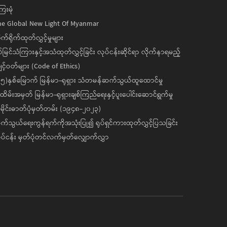
ေးမုံ
he Global New Light Of Myanmar
ုက်ရိုက်ထုတ်လွှင့်မှုများ
ပ်မြင်သံကြားနှင့်အသံထုတ်လွှင့်ခြင်း လုပ်ငန်းဆိုင်ရာ လိုက်နာရမည့်
င့်ဝတ်များ (Code of Ethics)
၅)နှစ်မြောက် မြန်မာ-ရုရှား သံတမန်ဆက်သွယ်ထူထောင်မှု
ိမ်းအမှတ် မြန်မာ-ရုရှားချစ်ကြည်ရေးနှင့်ပူးပေါင်းဆောင်ရွက်မှု
ိုင်းဓာတ်ပုံမှတ်တမ်း (၁၉၄၈-၂၀၂၃)
်သွယ်ရေးကွန်ရက်ကိုအသုံးပြု၍ ရုပ်ရှင်ကားထုတ်လွှင့်ပြသခြင်း
ပ်ငန်း မှတ်ပုံတင်လက်မှတ်လျှောက်လွှာ