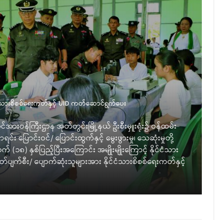
်ငံသားစိစစ်ရေးကတ်နှင့် UID ကတ်ဆောင်ရွက်ပေး
အင်အားဝန်ကြီးဌာန အုတ်တွင်းမြို့နယ် ဦးစီးမှူးရုံး၌ ဝန်ထမ်း
သ
ြောင်းဝင်/ ပြောင်းထွက်နှင့် မွေးဖွားမှု၊ သေဆုံးမှုတို့
၁၈) နှစ်ပြည့်ပြီးအကြောင်း အမျိုးမျိုးကြောင့် နိုင်ငံသား
်ပျက်စီး/ ပျောက်ဆုံးသူများအား နိုင်ငံသားစိစစ်ရေးကတ်နှင့်
ပ
မ