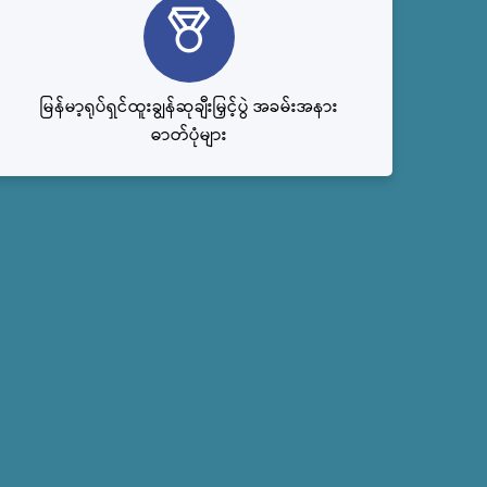
မြန်မာ့ရုပ်ရှင်ထူးချွန်ဆုချီးမြှင့်ပွဲ အခမ်းအနား
ဓာတ်ပုံများ