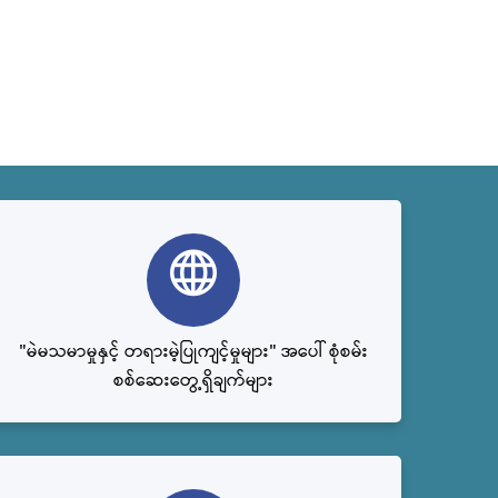
"မဲမသမာမှုနှင့် တရားမဲ့ပြုကျင့်မှုများ" အပေါ် စုံစမ်း
စစ်ဆေးတွေ့ရှိချက်များ