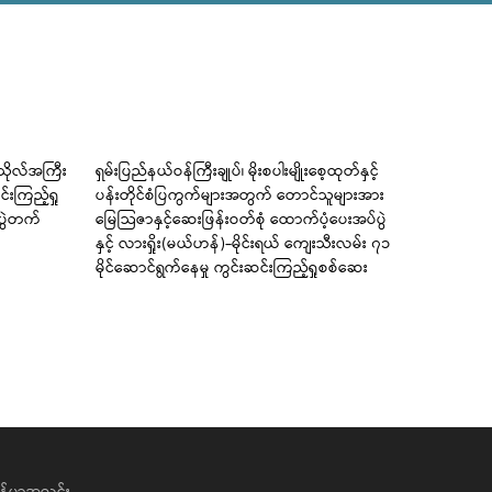
ကသိုလ်အကြီး
ရှမ်းပြည်နယ်ဝန်ကြီးချုပ်၊ မိုးစပါးမျိုးစေ့ထုတ်နှင့်
ကြံခင်းမြို
်းကြည့်ရှု
ပန်းတိုင်စံပြကွက်များအတွက် တောင်သူများအား
အခြေခံပညာမ
ံပွဲတက်
မြေသြဇာနှင့်ဆေးဖြန်းဝတ်စုံ ထောက်ပံ့ပေးအပ်ပွဲ
တင်ရေး အသိ
နှင့် လားရှိုး(မယ်ဟန်)-မိုင်းရယ် ကျေးသီးလမ်း ၇၁
ကျင်းပပေး
မိုင်ဆောင်ရွက်နေမှု ကွင်းဆင်းကြည့်ရှုစစ်ဆေး
န်မာ့အလင်း