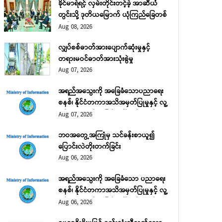
ခိုင်မာရဲရင့် လှမ်းတိုင်းတင့်ခဲ့ အာဆီယံ
တွင်းသို့ ဒုတိယမြောက် ယုံကြည်ခြေတစ်
လှမ်း
Aug 08, 2026
လျှပ်စစ်ဓာတ်အားပျောက်ဆုံးမှုနှင့်
တရားမဝင်ဓာတ်အားသုံးစွဲမှု
Aug 07, 2026
အရည်အသွေးကို အခြေခံသောပညာရေး
စနစ်၊ နိုင်ငံတကာအသိအမှတ်ပြုမှုနှင့် လူ့
စွမ်းအားအရင်းအမြစ် ဖွံ့ဖြိုးတိုးတက်ရေး
Aug 07, 2026
အပိုင်း (၂)
ယံဇာတနှင့်သဘာဝပတ်ဝန်းကျင်ထိန်းသိမ်းရေးဝန်ကြီးဌာန ဒုတိယအကြိမ် မိုးရာသီသစ်
ဘဝအတွေ့အကြုံမှ သင်ခန်းစာယူ၍
Aug 08, 2026
ပြောင်းလဲတိုးတက်ခြင်း
သယံဇာတနှင့် သဘာဝပတ်ဝန်းကျင်ထိန်းသိမ်းရေးဝန်ကြီးဌာန၏ ၂၀၂၆ ခုနှစ် 
Aug 06, 2026
ွဲကို ယနေ့နံနက်ပိုင်းတွင် ပြည်ထောင်စုနယ်မြေ နေပြည်တော် ဒက္ခိဏသီရိမြိ
င်္ဂလာလမ်းဘေး၌ ကျင်းပပြီး သစ်မျိုး ၁၀ မျိုး အပင်ပေါင်း ၁၅၀၀ စိုက်ပျိ
အရည်အသွေးကို အခြေခံသော ပညာရေး
စနစ်၊ နိုင်ငံတကာအသိအမှတ်ပြုမှုနှင့် လူ့
စွမ်းအားအရင်းအမြစ် ဖွံ့ဖြိုးတိုးတက်ရေး
Aug 06, 2026
အပိုင်း (၁)