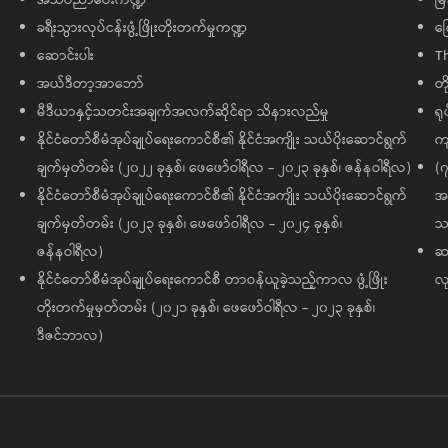
ခရီးသွားလုပ်ငန်းဖွံ့ဖြိုးတိုးတက်မှုကဏ္ဍ
ကြ
ဆောင်းပါး
T
အယ်ဒီတာ့အာဘော်
တိ
မီဒီယာနှင့်သတင်းအချက်အလက်ဆိုင်ရာ သိနားလည်မှု
ရု
နိုင်ငံတော်စီမံအုပ်ချုပ်ရေးကောင်စီ၏ နိုင်ငံအကျိုး သယ်ပိုးဆောင်ရွက်
ကျ
ချက်မှတ်တမ်း (၂၀၂၂ ခုနှစ်၊ ဖေဖော်ဝါရီလ - ၂၀၂၃ ခုနှစ်၊ ဇန်နဝါရီလ)
(၇
နိုင်ငံတော်စီမံအုပ်ချုပ်ရေးကောင်စီ၏ နိုင်ငံအကျိုး သယ်ပိုးဆောင်ရွက်
အထ
ချက်မှတ်တမ်း (၂၀၂၃ ခုနှစ်၊ ဖေဖော်ဝါရီလ - ၂၀၂၄ ခုနှစ်၊
သမ
ဇန်နဝါရီလ)
ဆက
နိုင်ငံတော်စီမံအုပ်ချုပ်ရေးကောင်စီ တာဝန်ယူခဲ့သည့်ကာလ ဖွံ့ဖြိုး
လု
တိုးတက်မှုမှတ်တမ်း (၂၀၂၁ ခုနှစ်၊ ဖေဖော်ဝါရီလ - ၂၀၂၃ ခုနှစ်၊
ဒီဇင်ဘာလ)