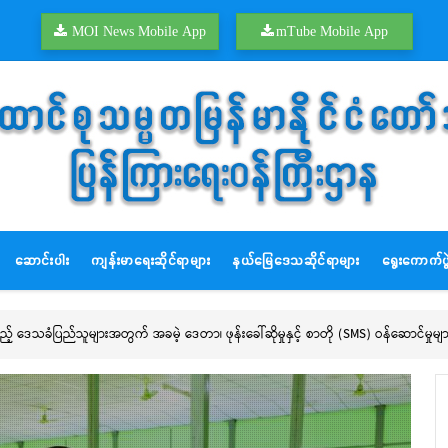
MOI News Mobile App
mTube Mobile App
ဆောင်းပါး
ကျန်းမာရေးဆိုင်ရာများ
နယ်မြေဒေသဆိုင်ရာများ
ရွေးကောက်ပွဲ
ဒေသခံပြည်သူများအတွက် အခမဲ့ ဒေတာ၊ ဖုန်းခေါ်ဆိုမှုနှင့် စာတို (SMS) ဝန်ဆောင်မှုမျ