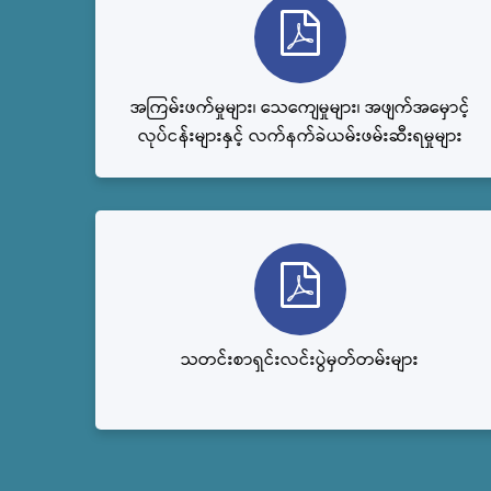
အကြမ်းဖက်မှုများ၊ သေကျေမှုများ၊ အဖျက်အမှောင့်
လုပ်ငန်းများနှင့် လက်နက်ခဲယမ်းဖမ်းဆီးရမှုများ
သတင်းစာရှင်းလင်းပွဲမှတ်တမ်းများ