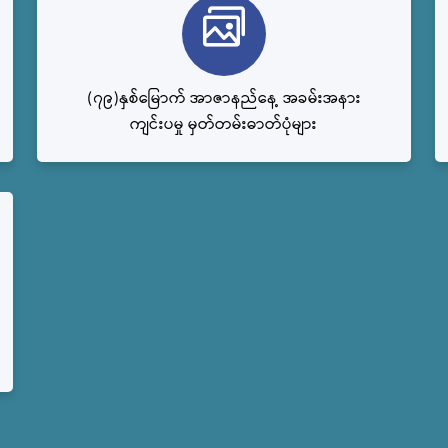
(၇၉)နှစ်မြောက် အာဇာနည်နေ့ အခမ်းအနား
ကျင်းပမှု မှတ်တမ်းဓာတ်ပုံများ