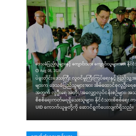
ဆေး
ဒေသခံပြည်သူများနှင့် ကျောင်းသား ကျောင်းသူများအား နိုင
Aug 08, 2026
နှင့်
ပဲခူးတိုင်းဒေသကြီး လူဝင်မှုကြီးကြပ်ရေးနှင့် ပြည်သူ့
့ဆက်ဆံရေး
များက ဒေသခံပြည်သူများအား အိမ်ထောင်စုလူဦးရေစာရင်း ပ
အတွက် လူဦးရေ အတိုး/အလျှော့လုပ်ငန်းစဉ်များ၊ အသက် (
မ်းများ
စိစစ်ရေးကတ်မရရှိသေးသူများ၊ နိုင်ငံသားစိစစ်ရေး ကတ
UID ကောက်ယူမှုတို့ကို ဆောင်ရွက်ပေးလျက်ရှိသည်။
နောက်ဆုံးရသတင်းများ