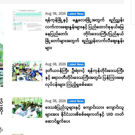
Aug 08, 2026
Latest News
ရန်ကုန်မြို့နှင့် မန္တလေးမြို့အတွက် ရည်ညွှန်း
လက်ကားဈေးနှုန်းများနှင့် ပြည်ထောင်စုနယ်မြေ
နေပြည်တော်၊ တိုင်းဒေသကြီး/ပြည်နယ်
မြို့တော်များအတွက် ရည်ညွှန်းလက်လီဈေးနှုန်း
များ
Aug 08, 2026
Latest News
ဒုတိယဝန်ကြီး ဦးရဲတင့် ရန်ကုန်တိုင်းဒေသကြီး
နှင့် ဧရာဝတီတိုင်းဒေသကြီးအတွင်း ပြန်ကြားရေး
လုပ်ငန်းများ ကြည့်ရှုစစ်ဆေး
Aug 08, 2026
ည်
Latest News
ဒေသခံပြည်သူများနှင့် ကျောင်းသား ကျောင်းသူ
ို
များအား နိုင်ငံသားစိစစ်ရေးကတ်နှင့် UID ကတ်
ဆောင်ရွက်ပေး
ီး