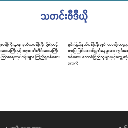
သတင်းဗီဒီယို
းဝန်ကြီးဌာန၊ ဒုတိယဝန်ကြီး ဦးရဲတင့်
ရှမ်းပြည်နယ်ဝန်ကြီးချုပ်၊ လားရှိုးတက္
င်းဒေသကြီးနှင့် ဧရာဝတီတိုင်းဒေသကြီး
စားပြုပြင်ဆောင်ရွက်နေမှုအား ကွင်းဆင
်ကြားရေးလုပ်ငန်းများ ကြည့်ရှုစစ်ဆေး
စစ်ဆေး၊ ဒေသခံပြည်သူများနှင့်တွေ့ဆု
ရောက်
အသိပညာပေးကဏ္ဍ
မြ