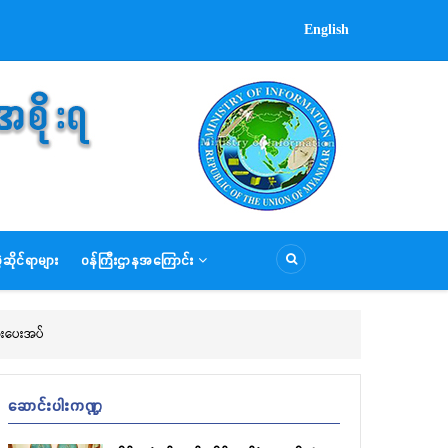
English
ဆိုင်ရာများ
ဝန်ကြီးဌာနအကြောင်း
ားပေးအပ်
ဆောင်းပါးကဏ္ဍ