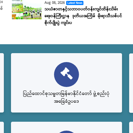
ား
Aug 08, 2026
Latest News
စ်
သယံဇာတနှင့်သဘာဝပတ်ဝန်းကျင်ထိန်းသိမ်း
ရေးဝန်ကြီးဌာန ဒုတိယအကြိမ် မိုးရာသီသစ်ပင်
စိုက်ပျိုးပွဲ ကျင်းပ
ပြည်‌ထောင်စုသမ္မတမြန်မာနိုင်ငံတော် ဖွဲ့စည်းပုံ
အခြေခံဥပဒေ