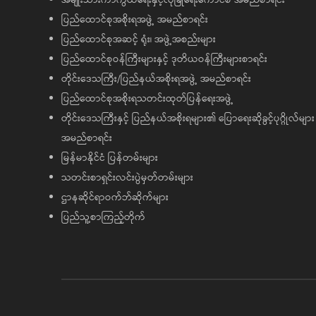
ပြည်ထောင်စုအစိုးရအဖွဲ့ အမည်စာရင်း
ပြည်ထောင်စုအဆင့် ရုံး၊ အဖွဲ့အစည်းများ
ပြည်ထောင်စုဝန်ကြီးများနှင့် ဒုတိယဝန်ကြီးများစာရင်း
တိုင်းဒေသကြီး/ပြည်နယ်အစိုးရအဖွဲ့ အမည်စာရင်း
ပြည်ထောင်စုအစိုးရသတင်းထုတ်ပြန်ရေးအဖွဲ့
တိုင်းဒေသကြီးနှင့် ပြည်နယ်အစိုးရများ၏ ပြောရေးဆိုခွင့်ပုဂ္ဂိုလ်များ
အမည်စာရင်း
မြန်မာနိုင်ငံ ပြန်တမ်းများ
သတင်းစာရှင်းလင်းပွဲမှတ်တမ်းများ
ဌာနဆိုင်ရာဝက်ဘ်ဆိုက်များ
ပြည်သူ့စာကြည့်တိုက်