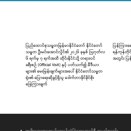
 မြစ်
ပြည်ထောင်စုသမ္မတမြန်မာနိုင်ငံတော် နိုင်ငံတော်
ပြန်ကြားရေ
သမ္မတ ဦးမင်းအောင်လှိုင်၏ ၂၀၂၆ ခုနှစ် ဩဂုတ်လ
ရန်ကုန်တို
၆ ရက်မှ ၇ ရက်အထိ ထိုင်းနိုင်ငံသို့ တရားဝင်
အတွင်း ပြန
ခရီးစဉ် (Official Visit) နှင့် ပတ်သက်၍ မီဒီယာ
များ၏ မေးမြန်းချက်များအပေါ် နိုင်ငံတော်သမ္မတ
ရုံး၏ ပြောရေးဆိုခွင့်ရှိသူ ဒေါက်တာခိုင်ခိုင်စိုး
ဖြေကြားချက်
အမျိုးသားကာကွယ်ရေးနှင့်လုံခြုံရေးကောင်စီ အမည်စာရင်း