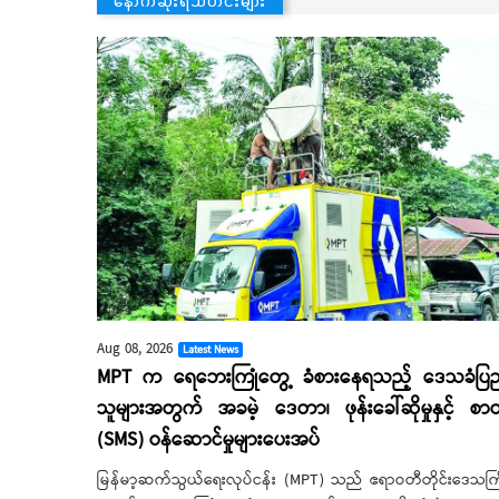
Aug 08, 2026
Latest News
MPT က ရေဘေးကြုံတွေ့ ခံစားနေရသည့် ဒေသခံပြ
သူများအတွက် အခမဲ့ ဒေတာ၊ ဖုန်းခေါ်ဆိုမှုနှင့် စာတ
(SMS) ဝန်ဆောင်မှုများပေးအပ်
မြန်မာ့ဆက်သွယ်ရေးလုပ်ငန်း (MPT) သည် ဧရာဝတီတိုင်းဒေသကြ