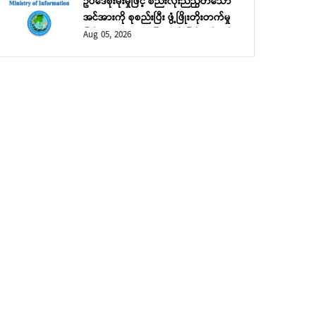
ဥပဒေစိုးမိုးမှုဖြင့် စည်းလုံးညီညွတ်သော
အင်အားကို စုစည်းပြီး ဖွံ့ဖြိုးတိုးတက်မှု
ဖြင့် ဘုံသာယာဝပြောမှုကို မြှင့်တင်မည်
Aug 05, 2026