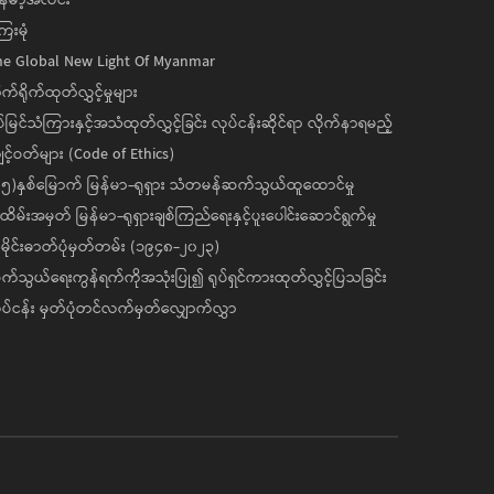
ေးမုံ
he Global New Light Of Myanmar
ုက်ရိုက်ထုတ်လွှင့်မှုများ
ပ်မြင်သံကြားနှင့်အသံထုတ်လွှင့်ခြင်း လုပ်ငန်းဆိုင်ရာ လိုက်နာရမည့်
င့်ဝတ်များ (Code of Ethics)
၅)နှစ်မြောက် မြန်မာ-ရုရှား သံတမန်ဆက်သွယ်ထူထောင်မှု
ိမ်းအမှတ် မြန်မာ-ရုရှားချစ်ကြည်ရေးနှင့်ပူးပေါင်းဆောင်ရွက်မှု
ိုင်းဓာတ်ပုံမှတ်တမ်း (၁၉၄၈-၂၀၂၃)
်သွယ်ရေးကွန်ရက်ကိုအသုံးပြု၍ ရုပ်ရှင်ကားထုတ်လွှင့်ပြသခြင်း
ပ်ငန်း မှတ်ပုံတင်လက်မှတ်လျှောက်လွှာ