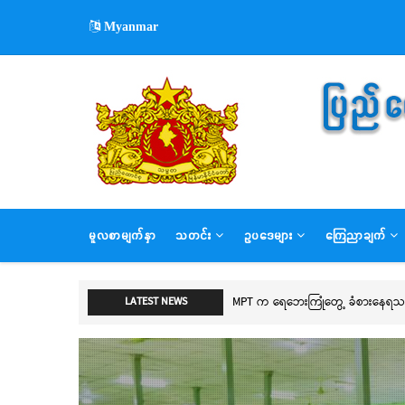
Skip
Myanmar
to
main
content
MAIN
မူလစာမျက်နှာ
သတင်း
ဥပဒေများ
ကြေညာချက်
NAVIGATION
MPT က ရေဘေးကြုံတွေ့ ခံစားနေရသည့် 
LATEST NEWS