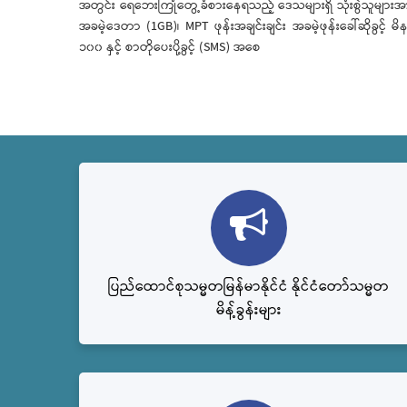
အတွင်း ရေဘေးကြုံတွေ့ခံစားနေရသည့် ဒေသများရှိ သုံးစွဲသူများအ
အခမဲ့ဒေတာ (1GB)၊ MPT ဖုန်းအချင်းချင်း အခမဲ့ဖုန်းခေါ်ဆိုခွင့် မိန
၁၀၀ နှင့် စာတိုပေးပို့ခွင့် (SMS) အစေ
ပြည်ထောင်စုသမ္မတမြန်မာနိုင်ငံ နိုင်ငံတော်သမ္မတ
မိန့်ခွန်းများ