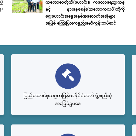
ှိ
ကလောစာတိုက်(ဟောင်း)၊ ကလောရေကူးကန်
ွာ
နှင့် နားနေစခန်း(ကလောကလပ်)တို့ကို
ရှေးဟောင်းအမွေအနှစ်အဆောက်အအုံများ
အဖြစ် ကြေးပြားကမ္ပည်းမော်ကွန်းတပ်ဆင်
ပြည်‌ထောင်စုသမ္မတမြန်မာနိုင်ငံတော် ဖွဲ့စည်းပုံ
အခြေခံဥပဒေ