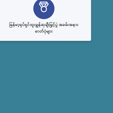
မြန်မာ့ရုပ်ရှင်ထူးချွန်ဆုချီးမြှင့်ပွဲ အခမ်းအနား
ဓာတ်ပုံများ