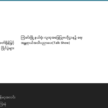
ကြံခင်းမြို့နယ်ရုံး လူထုအခြေပြုဗဟိုဌာန၌ ရေး
ကြံခင်းမြို
ှိန်မြှင့်
အန္တရာယ်အသိပညာပေး(Talk Show)
တိုးတက်ရေး
ုင်ပွဲများ
စကားဝိုင်း
န်မာ့အလင်း
ေးမုံ