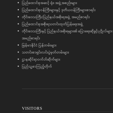
ပြည်ထောင်စုအဆင့် ရုံး၊ အဖွဲ့အစည်းများ
ပြည်ထောင်စုဝန်ကြီးများနှင့် ဒုတိယဝန်ကြီးများစာရင်း
တိုင်းဒေသကြီး/ပြည်နယ်အစိုးရအဖွဲ့ အမည်စာရင်း
ပြည်ထောင်စုအစိုးရသတင်းထုတ်ပြန်ရေးအဖွဲ့
တိုင်းဒေသကြီးနှင့် ပြည်နယ်အစိုးရများ၏ ပြောရေးဆိုခွင့်ပုဂ္ဂိုလ်များ
အမည်စာရင်း
မြန်မာနိုင်ငံ ပြန်တမ်းများ
သတင်းစာရှင်းလင်းပွဲမှတ်တမ်းများ
ဌာနဆိုင်ရာဝက်ဘ်ဆိုက်များ
ပြည်သူ့စာကြည့်တိုက်
VISITORS