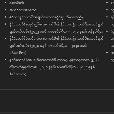
ဆောင်းပါး
T
အယ်ဒီတာ့အာဘော်
တိ
မီဒီယာနှင့်သတင်းအချက်အလက်ဆိုင်ရာ သိနားလည်မှု
ရု
နိုင်ငံတော်စီမံအုပ်ချုပ်ရေးကောင်စီ၏ နိုင်ငံအကျိုး သယ်ပိုးဆောင်ရွက်
ကျ
ချက်မှတ်တမ်း (၂၀၂၂ ခုနှစ်၊ ဖေဖော်ဝါရီလ - ၂၀၂၃ ခုနှစ်၊ ဇန်နဝါရီလ)
(၇
နိုင်ငံတော်စီမံအုပ်ချုပ်ရေးကောင်စီ၏ နိုင်ငံအကျိုး သယ်ပိုးဆောင်ရွက်
အထ
ချက်မှတ်တမ်း (၂၀၂၃ ခုနှစ်၊ ဖေဖော်ဝါရီလ - ၂၀၂၄ ခုနှစ်၊
သမ
ဇန်နဝါရီလ)
ဆက
နိုင်ငံတော်စီမံအုပ်ချုပ်ရေးကောင်စီ တာဝန်ယူခဲ့သည့်ကာလ ဖွံ့ဖြိုး
လု
တိုးတက်မှုမှတ်တမ်း (၂၀၂၁ ခုနှစ်၊ ဖေဖော်ဝါရီလ - ၂၀၂၃ ခုနှစ်၊
ဒီဇင်ဘာလ)