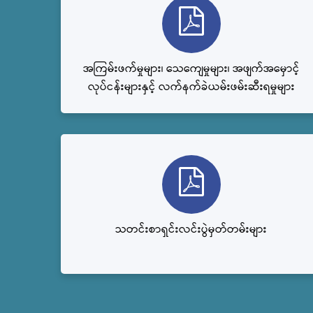
အကြမ်းဖက်မှုများ၊ သေကျေမှုများ၊ အဖျက်အမှောင့်
လုပ်ငန်းများနှင့် လက်နက်ခဲယမ်းဖမ်းဆီးရမှုများ
သတင်းစာရှင်းလင်းပွဲမှတ်တမ်းများ