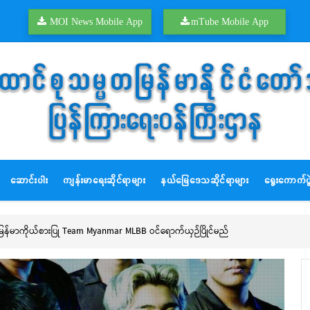
MOI News Mobile App
mTube Mobile App
ဆောင်းပါး
ကျန်းမာရေးဆိုင်ရာများ
နယ်မြေဒေသဆိုင်ရာများ
ရွေးကောက်ပွဲ
ို့ မြန်မာကိုယ်စားပြု Team Myanmar MLBB ဝင်ရောက်ယှဉ်ပြိုင်မည်