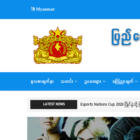
Skip
Myanmar
to
main
content
MAIN
မူလစာမျက်နှာ
သတင်း
ဥပဒေများ
ကြေညာချက်
NAVIGATION
Esports Nations Cup 2026 ပြိုင်ပွဲသ
LATEST NEWS