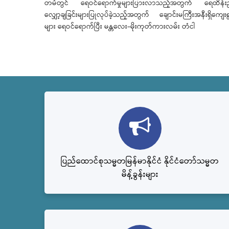
တမံတွင် ရေဝင်ရောက်မှုများပြားလာသည့်အတွက် ရေထိန်းည
လျှော့ချခြင်းများပြုလုပ်ခဲ့သည့်အတွက် ချောင်းမကြီးအနီးရှိကျေးရ
များ ရေဝင်ရောက်ပြီး မန္တလေး-မိုးကုတ်ကားလမ်း တံငါ
ပြည်ထောင်စုသမ္မတမြန်မာနိုင်ငံ နိုင်ငံတော်သမ္မတ
မိန့်ခွန်းများ