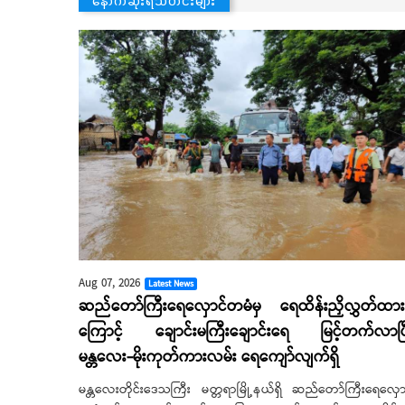
Aug 07, 2026
Latest News
ဆည်တော်ကြီးရေလှောင်တမံမှ ရေထိန်းညှိလွှတ်ထားမ
ကြောင့် ချောင်းမကြီးချောင်းရေ မြင့်တက်လာပြ
မန္တလေး-မိုးကုတ်ကားလမ်း ‌ရေ‌ကျော်လျက်ရှိ
မန္တလေးတိုင်းဒေသကြီး မတ္တရာမြို့နယ်ရှိ ဆည်တော်ကြီးရေလှော