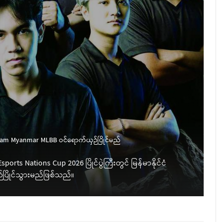
ဒ
ည
ု Team Myanmar MLBB ဝင်ရောက်ယှဉ်ပြိုင်မည်
ports Nations Cup 2026 ပြိုင်ပွဲကြီးတွင် မြန်မာနိုင်ငံ
(
ပြိုင်သွားမည်ဖြစ်သည်။
D