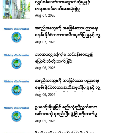
လျှပ်စစ်ဓာတ်အားပျောက်ဆုံးမှုနှင့်
တရားမဝင်ဓာတ်အားသုံးစွဲမှု
Aug 07, 2026
အရည်အသွေးကို အခြေခံသောပညာရေး
စနစ်၊ နိုင်ငံတကာအသိအမှတ်ပြုမှုနှင့် လူ့
စွမ်းအားအရင်းအမြစ် ဖွံ့ဖြိုးတိုးတက်ရေး
Aug 07, 2026
အပိုင်း (၂)
ဘဝအတွေ့အကြုံမှ သင်ခန်းစာယူ၍
ပြောင်းလဲတိုးတက်ခြင်း
Aug 06, 2026
ုတိယဝန်ကြီး ဦးမောင်မောင်သန်း အပြည်ပြည်ဆိုင်ရာရွှေ့ပြောင်းသွားလာရေးအဖွဲ့ (IOM
ွှန်ကြားရေးမှူးချုပ် Ms. Ugochi DANIELS နှင့် အဖွဲ့အား လက်ခံတွေ့ဆုံ
အရည်အသွေးကို အခြေခံသော ပညာရေး
Aug 07, 2026
စနစ်၊ နိုင်ငံတကာအသိအမှတ်ပြုမှုနှင့် လူ့
အလုပ်သမားဝန်ကြီးဌာန ဒုတိယဝန်ကြီး ဦးမောင်မောင်သန်းသည် အပြည်ပြည
စွမ်းအားအရင်းအမြစ် ဖွံ့ဖြိုးတိုးတက်ရေး
Aug 06, 2026
International Organization for Migration-IOM) ရုံးချုပ် ဂျီနီဗာမှ ဒုတ
အပိုင်း (၁)
ANIELS နှင့် အဖွဲ့အား ယနေ့နံနက်ပိုင်းတွင် အဆိုပါဝန်ကြီးဌာန၌ လက်ခ
ဥပဒေစိုးမိုးမှုဖြင့် စည်းလုံးညီညွတ်သော
အင်အားကို စုစည်းပြီး ဖွံ့ဖြိုးတိုးတက်မှု
ဖြင့် ဘုံသာယာဝပြောမှုကို မြှင့်တင်မည်
Aug 05, 2026