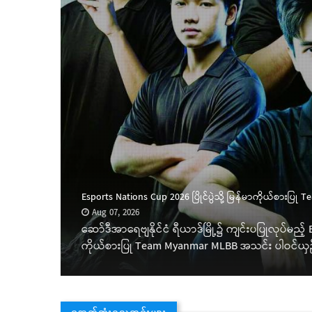
ာဆိုင်ရာ
်နယ်
်းဆိုင်ရာ
ှပ်စစ်
များကို သြ
Esports Nations Cup 2026 ပြိုင်ပွဲသို့ မြန်မာကိုယ်စားပြ
Aug 07, 2026
ေရာကို
ဆော်ဒီအာရေဗျနိုင်ငံ ရီယာဒ်မြို့၌ ကျင်းပပြုလုပ်မည့် Es
ကိုယ်စားပြု Team Myanmar MLBB အသင်း ပါဝင်ယှဉ်
နောက်ဆုံးရသတင်းများ