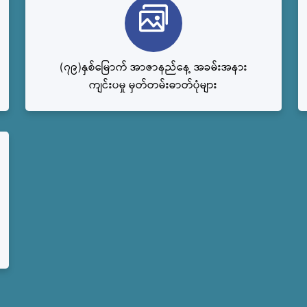
(၇၉)နှစ်မြောက် အာဇာနည်နေ့ အခမ်းအနား
ကျင်းပမှု မှတ်တမ်းဓာတ်ပုံများ