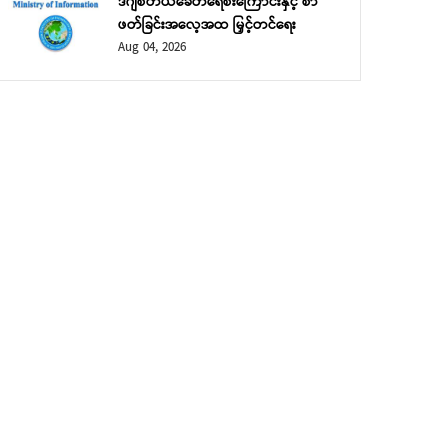
ဒီဂျစ်တယ်ခေတ်ရေစီးကြောင်းနှင့် စာ
ဖတ်ခြင်းအလေ့အထ မြှင့်တင်ရေး
Aug 04, 2026