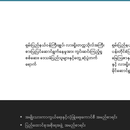
ရေး
ရှမ်းပြည်နယ်ဝန်ကြီးချုပ်၊ လားရှိုးတက္ကသိုလ်အကြီး
ရှမ်းပြည်နယ်
ောင်ရွက်
စားပြုပြင်ဆောင်ရွက်နေမှုအား ကွင်းဆင်းကြည့်ရှု
ပန်းတိုင်
စစ်ဆေး၊ ဒေသခံပြည်သူများနှင့်တွေ့ဆုံပွဲတက်
မြေသြဇာနှင
ရောက်
နှင့် လားရ
မိုင်ဆောင်
အမျိုးသားကာကွယ်ရေးနှင့်လုံခြုံရေးကောင်စီ အမည်စာရင်း
ပြည်ထောင်စုအစိုးရအဖွဲ့ အမည်စာရင်း