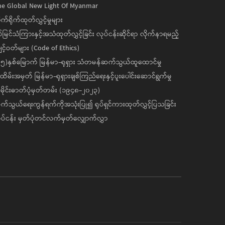
he Global New Light Of Myanmar
ုက်ရိုက်ထုတ်လွှင့်မှုများ
ပ်မြင်သံကြားနှင့်အသံထုတ်လွှင့်ခြင်း လုပ်ငန်းဆိုင်ရာ လိုက်နာရမည့်
င့်ဝတ်များ (Code of Ethics)
၅)နှစ်မြောက် မြန်မာ-ရုရှား သံတမန်ဆက်သွယ်ထူထောင်မှု
ိမ်းအမှတ် မြန်မာ-ရုရှားချစ်ကြည်ရေးနှင့်ပူးပေါင်းဆောင်ရွက်မှု
ိုင်းဓာတ်ပုံမှတ်တမ်း (၁၉၄၈-၂၀၂၃)
်သွယ်ရေးကွန်ရက်ကိုအသုံးပြု၍ ရုပ်ရှင်ကားထုတ်လွှင့်ပြသခြင်း
ပ်ငန်း မှတ်ပုံတင်လက်မှတ်လျှောက်လွှာ