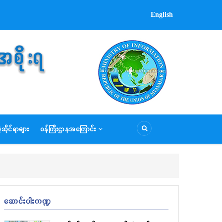
English
ဆိုင်ရာများ
ဝန်ကြီးဌာနအကြောင်း
ဆောင်းပါးကဏ္ဍ