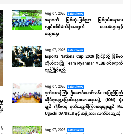
Aug 07, 2026
Latest News
ဧရာဝတီ မြစ်ဆုံ-မြစ်ညာ မြစ်ဝှမ်းရေအား
လျှပ်စစ်စီမံကိန်းအတွက် ဒေသခံများနှင့်
ဆွေးနွေး
Aug 07, 2026
Latest News
Esports Nations Cup 2026 ပြိုင်ပွဲသို့ မြန်မာ
ကိုယ်စားပြု Team Myanmar MLBB ဝင်ရောက်
ယှဉ်ပြိုင်မည်
Aug 07, 2026
Latest News
ဒုတိယဝန်ကြီး ဦးမောင်မောင်သန်း အပြည်ပြည်
ဆိုင်ရာရွှေ့ပြောင်းသွားလာရေးအဖွဲ့ (IOM) ရုံး
ှု
ချုပ် ဂျီနီဗာမှ ဒုတိယညွှန်ကြားရေးမှူးချုပ် Ms.
ီး
Ugochi DANIELS နှင့် အဖွဲ့အား လက်ခံတွေ့ဆုံ
င်
Aug 07, 2026
Latest News