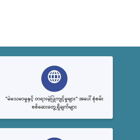
"မဲမသမာမှုနှင့် တရားမဲ့ပြုကျင့်မှုများ" အပေါ် စုံစမ်း
စစ်ဆေးတွေ့ရှိချက်များ