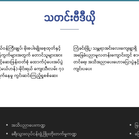
သတင်းဗီဒီယို
ဝန်ကြီးချုပ်၊ မိုးစပါးမျိုးစေ့ထုတ်နှင့်
ကြံခင်းမြို့၊ သမ္ဘရာအင်းလေးကျေးရွာရှိ
စံပြကွက်များအတွက် တောင်သူများအား
အခြေခံပညာမူလတန်းကျောင်းတွင် စာဖတ်ရ
့်ဆေးဖြန်းဝတ်စုံ ထောက်ပံ့ပေးအပ်ပွဲ
တင်ရေး အသိအညာပေးဟောပြောပွဲနှင့် ပြိ
ှိုး(မယ်ဟန်)-မိုင်းရယ် ကျေးသီးလမ်း ၇၁
ကျင်းပပေး
ရွက်နေမှု ကွင်းဆင်းကြည့်ရှုစစ်ဆေး
အသိပညာပေးကဏ္ဍ
မြ
ခရီးသွားလုပ်ငန်းဖွံ့ဖြိုးတိုးတက်မှုကဏ္ဍ
ကြ