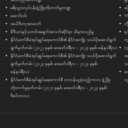
ခရီးသွားလုပ်ငန်းဖွံ့ဖြိုးတိုးတက်မှုကဏ္ဍ
ကြ
ဆောင်းပါး
T
အယ်ဒီတာ့အာဘော်
တိ
မီဒီယာနှင့်သတင်းအချက်အလက်ဆိုင်ရာ သိနားလည်မှု
ရု
နိုင်ငံတော်စီမံအုပ်ချုပ်ရေးကောင်စီ၏ နိုင်ငံအကျိုး သယ်ပိုးဆောင်ရွက်
ကျ
ချက်မှတ်တမ်း (၂၀၂၂ ခုနှစ်၊ ဖေဖော်ဝါရီလ - ၂၀၂၃ ခုနှစ်၊ ဇန်နဝါရီလ)
(၇
နိုင်ငံတော်စီမံအုပ်ချုပ်ရေးကောင်စီ၏ နိုင်ငံအကျိုး သယ်ပိုးဆောင်ရွက်
အထ
ချက်မှတ်တမ်း (၂၀၂၃ ခုနှစ်၊ ဖေဖော်ဝါရီလ - ၂၀၂၄ ခုနှစ်၊
သမ
ဇန်နဝါရီလ)
ဆက
နိုင်ငံတော်စီမံအုပ်ချုပ်ရေးကောင်စီ တာဝန်ယူခဲ့သည့်ကာလ ဖွံ့ဖြိုး
လု
တိုးတက်မှုမှတ်တမ်း (၂၀၂၁ ခုနှစ်၊ ဖေဖော်ဝါရီလ - ၂၀၂၃ ခုနှစ်၊
ဒီဇင်ဘာလ)