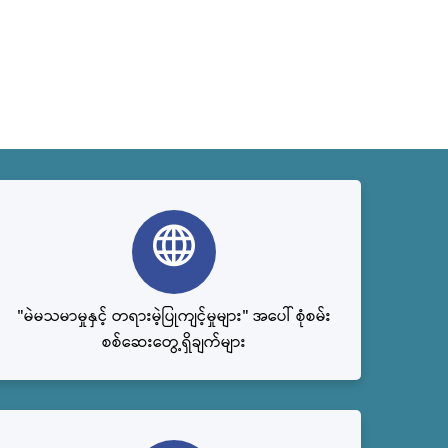
"မဲမသမာမှုနှင့် တရားမဲ့ပြုကျင့်မှုများ" အပေါ် စုံစမ်း
စစ်ဆေးတွေ့ရှိချက်များ