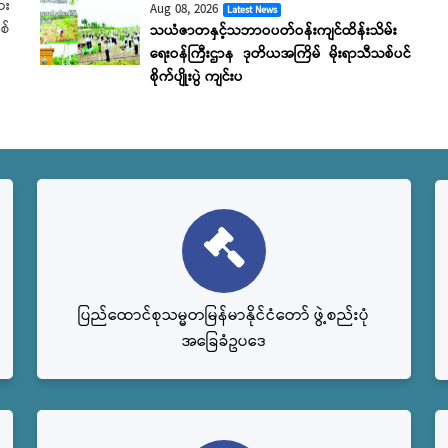
ား
Aug 08, 2026
Latest News
စ်
သယံဇာတနှင့်သဘာဝပတ်ဝန်းကျင်ထိန်းသိမ်း
ရေးဝန်ကြီးဌာန ဒုတိယအကြိမ် မိုးရာသီသစ်ပင်
စိုက်ပျိုးပွဲ ကျင်းပ
ပြည်‌ထောင်စုသမ္မတမြန်မာနိုင်ငံတော် ဖွဲ့စည်းပုံ
အခြေခံဥပဒေ