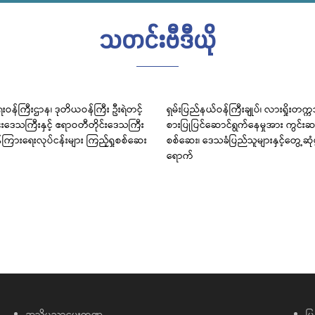
သတင်းဗီဒီယို
းဝန်ကြီးဌာန၊ ဒုတိယဝန်ကြီး ဦးရဲတင့်
ရှမ်းပြည်နယ်ဝန်ကြီးချုပ်၊ လားရှိုးတက္
င်းဒေသကြီးနှင့် ဧရာဝတီတိုင်းဒေသကြီး
စားပြုပြင်ဆောင်ရွက်နေမှုအား ကွင်းဆင
်ကြားရေးလုပ်ငန်းများ ကြည့်ရှုစစ်ဆေး
စစ်ဆေး၊ ဒေသခံပြည်သူများနှင့်တွေ့ဆု
ရောက်
အသိပညာပေးကဏ္ဍ
မြ