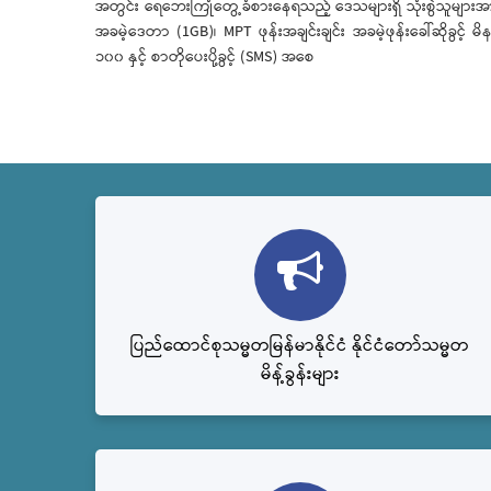
အတွင်း ရေဘေးကြုံတွေ့ခံစားနေရသည့် ဒေသများရှိ သုံးစွဲသူများအ
အခမဲ့ဒေတာ (1GB)၊ MPT ဖုန်းအချင်းချင်း အခမဲ့ဖုန်းခေါ်ဆိုခွင့် မိန
၁၀၀ နှင့် စာတိုပေးပို့ခွင့် (SMS) အစေ
ပြည်ထောင်စုသမ္မတမြန်မာနိုင်ငံ နိုင်ငံတော်သမ္မတ
မိန့်ခွန်းများ