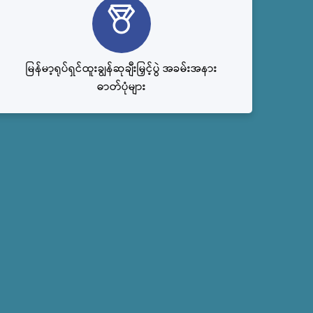
မြန်မာ့ရုပ်ရှင်ထူးချွန်ဆုချီးမြှင့်ပွဲ အခမ်းအနား
ဓာတ်ပုံများ