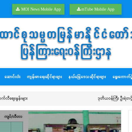
MOI News Mobile App
mTube Mobile App
ဒ
ပ
မ
ဆောင်းပါး
ကျန်းမာရေးဆိုင်ရာများ
နယ်မြေဒေသဆိုင်ရာများ
ရွေးကောက်ပွဲ
အ
စ
းဒေသကြီးနှင့် ဧရာဝတီတိုင်းဒေသကြီးအတွင်း ပြန်ကြားရေးလုပ်ငန်းများ ကြည့်ရှုစစ်ဆေး