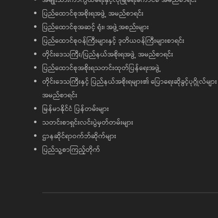
ပြည်ထောင်စုအစိုးရအဖွဲ့ အမည်စာရင်း
ပြည်ထောင်စုအဆင့် ရုံး၊ အဖွဲ့အစည်းများ
ပြည်ထောင်စုဝန်ကြီးများနှင့် ဒုတိယဝန်ကြီးများစာရင်း
တိုင်းဒေသကြီး/ပြည်နယ်အစိုးရအဖွဲ့ အမည်စာရင်း
ပြည်ထောင်စုအစိုးရသတင်းထုတ်ပြန်ရေးအဖွဲ့
တိုင်းဒေသကြီးနှင့် ပြည်နယ်အစိုးရများ၏ ပြောရေးဆိုခွင့်ပုဂ္ဂိုလ်များ
အမည်စာရင်း
မြန်မာနိုင်ငံ ပြန်တမ်းများ
သတင်းစာရှင်းလင်းပွဲမှတ်တမ်းများ
ဌာနဆိုင်ရာဝက်ဘ်ဆိုက်များ
ပြည်သူ့စာကြည့်တိုက်