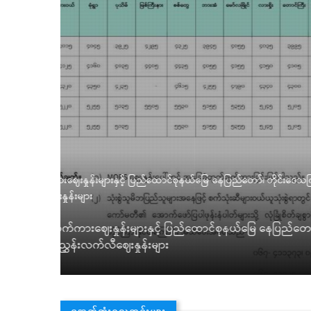
ဒုတိယဝန်ကြီး ဦးရဲတင့် ရန်ကုန်တိုင်းဒေသကြီးနှင့် ဧရာဝတီတ
Aug 08, 2026
ပြန်ကြားရေးဝန်ကြီးဌာန ဒုတိယဝန်ကြီး ဦးရဲတင့်သည် ယ
ီး/
ကွမ်းခြံကုန်းမြို့နယ်၊ ဧရာဝတီတိုင်းဒေသကြီး ဒေးဒရဲ
ဦးစီးဌာန စာကြည့်တိုက်များ၊ ဘိုကလေးမြို့ မြန်မာ့အသံနှင
တိုင်း
ပြန်ကြားရေးနှင့်ပြည်သူ့ဆက်ဆံရေးရုံးတို့သို့ ရောက်ရှ
နှင့် တွေ့ဆုံပြီး လိုအပ်သည်များ မှာကြားသည်။
နောက်ဆုံးရသတင်းများ