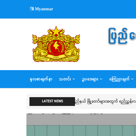
Skip
Myanmar
to
main
content
MAIN
မူလစာမျက်နှာ
သတင်း
ဥပဒေများ
ကြေညာချက်
NAVIGATION
များ
ဒုတိယဝန်ကြီး ဦးရဲတင့် ရန်ကုန်တိုင်
LATEST NEWS