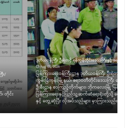
ိုင်းဒေသကြီးအတွင်း ပြန်ကြားရေးလုပ်ငန်းများ ကြည့်ရှုစစ်ဆေး
မန်နေ့တွင် ရန်ကုန်တိုင်းဒေသကြီး ကော့မှူးမြို့နယ်နှင့်
မြို့နယ်၊ ဘိုက‌လေးမြို့နယ် ပြန်ကြားရေးနှင့်ပြည်သူ့ဆက်ဆံရေး
့် ရုပ်မြင်သံကြားထပ်ဆင့်လွှင့်စက်ရုံ၊ ဖျာပုံခရိုင်
ိပြီး ရုံးလုပ်ငန်းဆိုင်ရာများ ကြည့်ရှုစစ်ဆေးကာ ဝန်ထမ်းများ