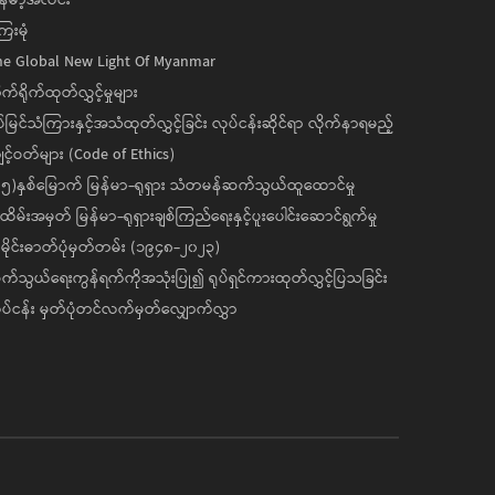
ေးမုံ
he Global New Light Of Myanmar
ုက်ရိုက်ထုတ်လွှင့်မှုများ
ပ်မြင်သံကြားနှင့်အသံထုတ်လွှင့်ခြင်း လုပ်ငန်းဆိုင်ရာ လိုက်နာရမည့်
င့်ဝတ်များ (Code of Ethics)
၅)နှစ်မြောက် မြန်မာ-ရုရှား သံတမန်ဆက်သွယ်ထူထောင်မှု
ိမ်းအမှတ် မြန်မာ-ရုရှားချစ်ကြည်ရေးနှင့်ပူးပေါင်းဆောင်ရွက်မှု
ိုင်းဓာတ်ပုံမှတ်တမ်း (၁၉၄၈-၂၀၂၃)
်သွယ်ရေးကွန်ရက်ကိုအသုံးပြု၍ ရုပ်ရှင်ကားထုတ်လွှင့်ပြသခြင်း
ပ်ငန်း မှတ်ပုံတင်လက်မှတ်လျှောက်လွှာ