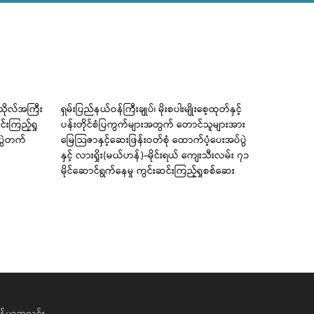
ကသိုလ်အကြီး
ရှမ်းပြည်နယ်ဝန်ကြီးချုပ်၊ မိုးစပါးမျိုးစေ့ထုတ်နှင့်
ကြံခင်းမြို
်းကြည့်ရှု
ပန်းတိုင်စံပြကွက်များအတွက် တောင်သူများအား
အခြေခံပညာမ
ံပွဲတက်
မြေသြဇာနှင့်ဆေးဖြန်းဝတ်စုံ ထောက်ပံ့ပေးအပ်ပွဲ
တင်ရေး အသိ
နှင့် လားရှိုး(မယ်ဟန်)-မိုင်းရယ် ကျေးသီးလမ်း ၇၁
ကျင်းပပေး
မိုင်ဆောင်ရွက်နေမှု ကွင်းဆင်းကြည့်ရှုစစ်ဆေး
န်မာ့အလင်း