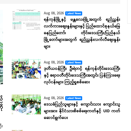
Aug 08, 2026
Latest News
ရန်ကုန်မြို့နှင့် မန္တလေးမြို့အတွက် ရည်ညွှန်း
လက်ကားဈေးနှုန်းများနှင့် ပြည်ထောင်စုနယ်မြေ
နေပြည်တော်၊ တိုင်းဒေသကြီး/ပြည်နယ်
မြို့တော်များအတွက် ရည်ညွှန်းလက်လီဈေးနှုန်း
များ
Aug 08, 2026
Latest News
ဒုတိယဝန်ကြီး ဦးရဲတင့် ရန်ကုန်တိုင်းဒေသကြီး
နှင့် ဧရာဝတီတိုင်းဒေသကြီးအတွင်း ပြန်ကြားရေး
လုပ်ငန်းများ ကြည့်ရှုစစ်ဆေး
Aug 08, 2026
ည်
Latest News
ဒေသခံပြည်သူများနှင့် ကျောင်းသား ကျောင်းသူ
ို
များအား နိုင်ငံသားစိစစ်ရေးကတ်နှင့် UID ကတ်
ဆောင်ရွက်ပေး
ီး