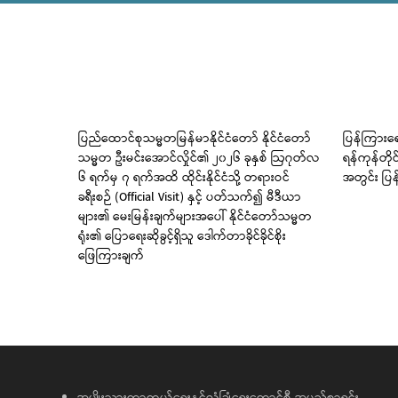
 မြစ်
ပြည်ထောင်စုသမ္မတမြန်မာနိုင်ငံတော် နိုင်ငံတော်
ပြန်ကြားရေ
သမ္မတ ဦးမင်းအောင်လှိုင်၏ ၂၀၂၆ ခုနှစ် ဩဂုတ်လ
ရန်ကုန်တို
၆ ရက်မှ ၇ ရက်အထိ ထိုင်းနိုင်ငံသို့ တရားဝင်
အတွင်း ပြန
ခရီးစဉ် (Official Visit) နှင့် ပတ်သက်၍ မီဒီယာ
များ၏ မေးမြန်းချက်များအပေါ် နိုင်ငံတော်သမ္မတ
ရုံး၏ ပြောရေးဆိုခွင့်ရှိသူ ဒေါက်တာခိုင်ခိုင်စိုး
ဖြေကြားချက်
အမျိုးသားကာကွယ်ရေးနှင့်လုံခြုံရေးကောင်စီ အမည်စာရင်း