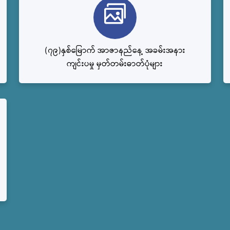
(၇၉)နှစ်မြောက် အာဇာနည်နေ့ အခမ်းအနား
ကျင်းပမှု မှတ်တမ်းဓာတ်ပုံများ