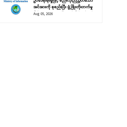
ဥပဒေစိုးမိုးမှုဖြင့် စည်းလုံးညီညွတ်သော
အင်အားကို စုစည်းပြီး ဖွံ့ဖြိုးတိုးတက်မှု
ဖြင့် ဘုံသာယာဝပြောမှုကို မြှင့်တင်မည်
Aug 05, 2026