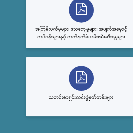
အကြမ်းဖက်မှုများ၊ သေကျေမှုများ၊ အဖျက်အမှောင့်
လုပ်ငန်းများနှင့် လက်နက်ခဲယမ်းဖမ်းဆီးရမှုများ
သတင်းစာရှင်းလင်းပွဲမှတ်တမ်းများ