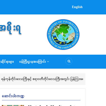
English
ေသခံပြည်သူများနှင့် ကျောင်းသား ကျောင်းသူများအား နိုင်ငံသားစိစစ်ရေးကတ်နှင
Aug 08, 2026
ဲခူးတိုင်းဒေသကြီး လူဝင်မှုကြီးကြပ်ရေးနှင့် ပြည်သူ့အင်အားဝန်ကြီးဌာန အုတ
ျားက ဒေသခံပြည်သူများအား အိမ်ထောင်စုလူဦးရေစာရင်း ပြောင်းဝင်/ ပြောင်းထ
ဆိုင်ရာများ
ဝန်ကြီးဌာနအကြောင်း
တွက် လူဦးရေ အတိုး/အလျှော့လုပ်ငန်းစဉ်များ၊ အသက် (၁၈) နှစ်ပြည့်ပြီးအက
ိစစ်ရေးကတ်မရရှိသေးသူများ၊ နိုင်ငံသားစိစစ်ရေး ကတ်ပျက်စီး/ ပျောက်ဆု
UID ကောက်ယူမှုတို့ကို ဆောင်ရွက်ပေးလျက်ရှိသည်။
ဆောင်းပါးကဏ္ဍ