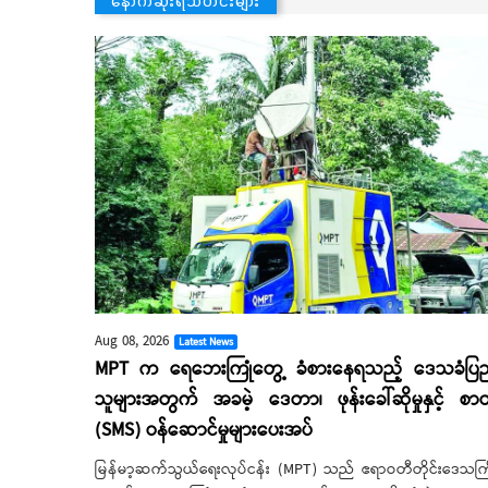
Aug 08, 2026
Latest News
MPT က ရေဘေးကြုံတွေ့ ခံစားနေရသည့် ဒေသခံပြ
သူများအတွက် အခမဲ့ ဒေတာ၊ ဖုန်းခေါ်ဆိုမှုနှင့် စာတ
(SMS) ဝန်ဆောင်မှုများပေးအပ်
မြန်မာ့ဆက်သွယ်ရေးလုပ်ငန်း (MPT) သည် ဧရာဝတီတိုင်းဒေသကြ