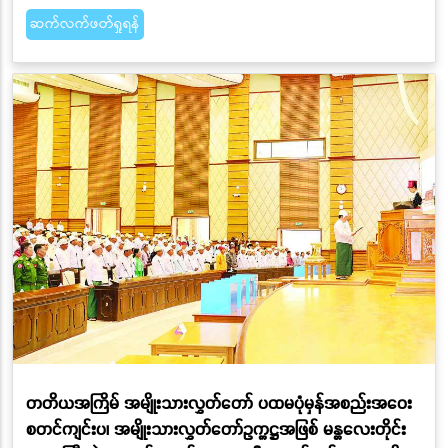
ဆက်လက်ဖတ်ရှုရန်
တတိယအကြိမ် အမျိုးသားလွှတ်တော် ပထမပုံမှန်အစည်းအဝေး
စတင်ကျင်းပ၊ အမျိုးသားလွှတ်တော်ဥက္ကဋ္ဌအဖြစ် မန္တလေးတိုင်း