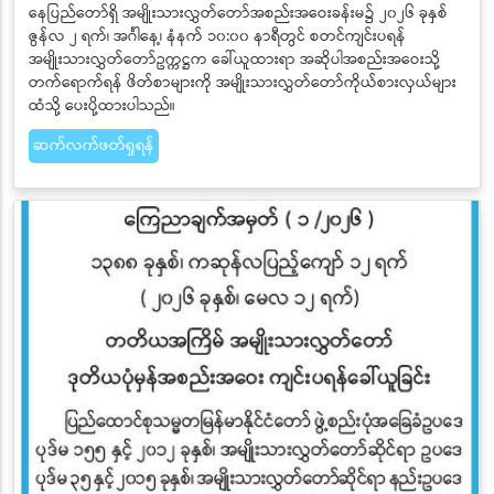
နေပြည်တော်ရှိ အမျိုးသားလွှတ်တော်အစည်းအဝေးခန်းမ၌ ၂၀၂၆ ခုနှစ်
ဇွန်လ ၂ ရက်၊ အင်္ဂါနေ့၊ နံနက် ၁၀:၀၀ နာရီတွင် စတင်ကျင်းပရန်
အမျိုးသားလွှတ်တော်ဥက္ကဋ္ဌက ခေါ်ယူထားရာ အဆိုပါအစည်းအဝေးသို့
တက်ရောက်ရန် ဖိတ်စာများကို အမျိုးသားလွှတ်တော်ကိုယ်စားလှယ်များ
ထံသို့ ပေးပို့ထားပါသည်။
ဆက်လက်ဖတ်ရှုရန်