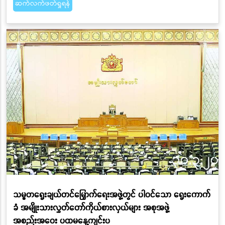
ဆက်လက်ဖတ်ရှုရန်
သမ္မတရွေးချယ်တင်မြှောက်ရေးအဖွဲ့တွင် ပါဝင်သော ရွေးကောက်
ခံ အမျိုးသားလွှတ်တော်ကိုယ်စားလှယ်များ အစုအဖွဲ့
အစည်းအဝေး ပထမနေ့ကျင်းပ