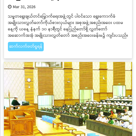
Mar 31, 2026
သမ္မတရွေးချယ်တင်မြှောက်ရေးအဖွဲ့တွင် ပါဝင်သော ရွေးကောက်ခံ
အမျိုးသားလွှတ်တော်ကိုယ်စားလှယ်များ အစုအဖွဲ့အစည်းအဝေး ပထမ
နေ့ကို ယနေ့ နံနက် ၁၀ နာရီတွင် နေပြည်တော်ရှိ လွှတ်တော်
အဆောက်အအုံ အမျိုးသားလွှတ်တော် အစည်းအဝေးခန်းမ၌ ကျင်းပသည်။
ဆက်လက်ဖတ်ရှုရန်