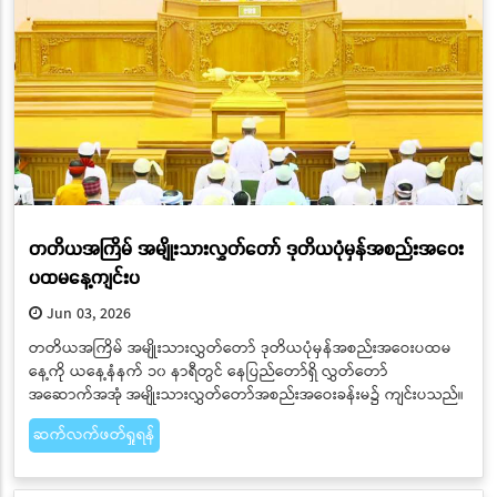
တတိယအကြိမ် အမျိုးသားလွှတ်တော် ဒုတိယပုံမှန်အစည်းအဝေး
ပထမနေ့ကျင်းပ
Jun 03, 2026
တတိယအကြိမ် အမျိုးသားလွှတ်တော် ဒုတိယပုံမှန်အစည်းအဝေးပထမ
နေ့ကို ယနေ့နံနက် ၁၀ နာရီတွင် နေပြည်တော်ရှိ လွှတ်တော်
အဆောက်အအုံ အမျိုးသားလွှတ်တော်အစည်းအဝေးခန်းမ၌ ကျင်းပသည်။
ဆက်လက်ဖတ်ရှုရန်