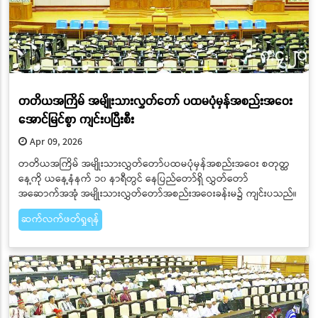
တတိယအကြိမ် အမျိုးသားလွှတ်တော် ပထမပုံမှန်အစည်းအဝေး
အောင်မြင်စွာ ကျင်းပပြီးစီး
Apr 09, 2026
တတိယအကြိမ် အမျိုးသားလွှတ်တော်ပထမပုံမှန်အစည်းအဝေး စတုတ္ထ
နေ့ကို ယနေ့နံနက် ၁၀ နာရီတွင် နေပြည်တော်ရှိ လွှတ်တော်
အဆောက်အအုံ အမျိုးသားလွှတ်တော်အစည်းအဝေးခန်းမ၌ ကျင်းပသည်။
ဆက်လက်ဖတ်ရှုရန်