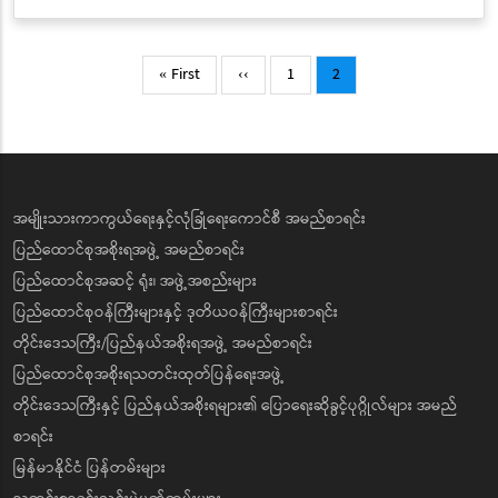
Pagination
First
Previous
Page
Current
« First
‹‹
1
2
page
page
page
အမျိုးသားကာကွယ်ရေးနှင့်လုံခြုံရေးကောင်စီ အမည်စာရင်း
ပြည်ထောင်စုအစိုးရအဖွဲ့ အမည်စာရင်း
ပြည်ထောင်စုအဆင့် ရုံး၊ အဖွဲ့အစည်းများ
ပြည်ထောင်စုဝန်ကြီးများနှင့် ဒုတိယဝန်ကြီးများစာရင်း
တိုင်းဒေသကြီး/ပြည်နယ်အစိုးရအဖွဲ့ အမည်စာရင်း
ပြည်ထောင်စုအစိုးရသတင်းထုတ်ပြန်ရေးအဖွဲ့
တိုင်းဒေသကြီးနှင့် ပြည်နယ်အစိုးရများ၏ ပြောရေးဆိုခွင့်ပုဂ္ဂိုလ်များ အမည်
စာရင်း
မြန်မာနိုင်ငံ ပြန်တမ်းများ