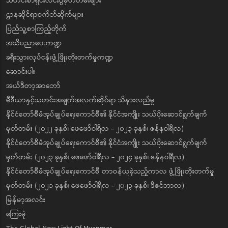
သတင်းစာရှင်းလင်းပွဲမှတ်တမ်းများ
ဌာနဆိုင်ရာဝက်ဘ်ဆိုက်များ
ပြည်သူ့စာကြည့်တိုက်
အသိပညာပေးကဏ္ဍ
ခရီးသွားလုပ်ငန်းဖွံ့ဖြိုးတိုးတက်မှုကဏ္ဍ
ဆောင်းပါး
အယ်ဒီတာ့အာဘော်
မီဒီယာနှင့်သတင်းအချက်အလက်ဆိုင်ရာ သိနားလည်မှု
နိုင်ငံတော်စီမံအုပ်ချုပ်ရေးကောင်စီ၏ နိုင်ငံအကျိုး သယ်ပိုးဆောင်ရွက်ချက်
မှတ်တမ်း (၂၀၂၂ ခုနှစ်၊ ဖေဖော်ဝါရီလ - ၂၀၂၃ ခုနှစ်၊ ဇန်နဝါရီလ)
နိုင်ငံတော်စီမံအုပ်ချုပ်ရေးကောင်စီ၏ နိုင်ငံအကျိုး သယ်ပိုးဆောင်ရွက်ချက်
မှတ်တမ်း (၂၀၂၃ ခုနှစ်၊ ဖေဖော်ဝါရီလ - ၂၀၂၄ ခုနှစ်၊ ဇန်နဝါရီလ)
နိုင်ငံတော်စီမံအုပ်ချုပ်ရေးကောင်စီ တာဝန်ယူခဲ့သည့်ကာလ ဖွံ့ဖြိုးတိုးတက်မှု
မှတ်တမ်း (၂၀၂၁ ခုနှစ်၊ ဖေဖော်ဝါရီလ - ၂၀၂၃ ခုနှစ်၊ ဒီဇင်ဘာလ)
မြန်မာ့အလင်း
ကြေးမုံ