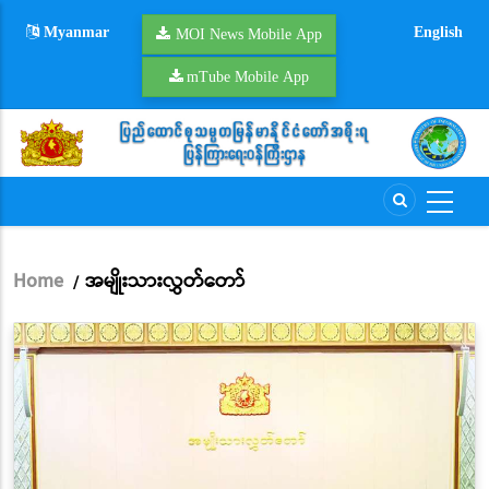
Skip
Myanmar
English
to
MOI News Mobile App
main
mTube Mobile App
content
Home
အမျိုးသားလွှတ်တော်
/
Breadcrumb