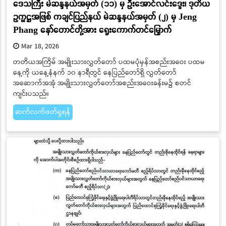
ဒေသကြီး မဲဆန္ဒနယ်အမှတ် (၁၁) မှ ဦးအောင်လင်းဒွေး၊ ဒုတိယ
ဥက္ကဋ္ဌအဖြစ် ကချင်ပြည်နယ် မဲဆန္ဒနယ်အမှတ် (၂) မှ Jeng
Phang နော်တောင်တို့အား ရွေးကောက်တင်မြှောက်
Mar 18, 2026
တတိယအကြိမ် အမျိုးသားလွှတ်တော် ပထမပုံမှန်အစည်းအဝေး ပထမ
နေ့ကို ယနေ့နံနက် ၁၀ နာရီတွင် နေပြည်တော်ရှိ လွှတ်တော်
အဆောက်အအုံ အမျိုးသားလွှတ်တော်အစည်းအဝေးခန်းမ၌ စတင်
ကျင်းပသည်။
ဆက်လက်ဖတ်ရှုရန်