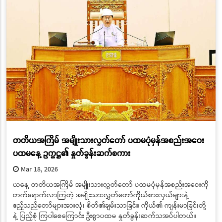
တတိယအကြိမ် အမျိုးသားလွှတ်တော် ပထမပုံမှန်အစည်းအဝေး
ပထမနေ့ ဥက္ကဋ္ဌ၏ နှုတ်ခွန်းဆက်စကား
Mar 18, 2026
ယနေ့ တတိယအကြိမ် အမျိုးသားလွှတ်တော် ပထမပုံမှန်အစည်းအဝေးကို
တက်ရောက်လာကြတဲ့ အမျိုးသားလွှတ်တော်ကိုယ်စားလှယ်များနဲ့
ဧည့်သည်တော်များအားလုံး စိတ်၏ချမ်းသာခြင်း၊ ကိုယ်၏ ကျန်းမာခြင်းတို့
နဲ့ ပြည့်စုံ ကြပါစေကြောင်း ဦးစွာပထမ နှုတ်ခွန်းဆက်သအပ်ပါတယ်။