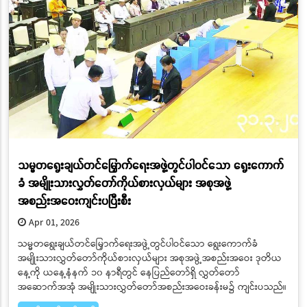
သမ္မတရွေးချယ်တင်မြှောက်ရေးအဖွဲ့တွင်ပါဝင်သော ရွေးကောက်
ခံ အမျိုးသားလွှတ်တော်ကိုယ်စားလှယ်များ အစုအဖွဲ့
အစည်းအဝေးကျင်းပပြီးစီး
Apr 01, 2026
သမ္မတရွေးချယ်တင်မြှောက်ရေးအဖွဲ့တွင်ပါဝင်သော ရွေးကောက်ခံ
အမျိုးသားလွှတ်တော်ကိုယ်စားလှယ်များ အစုအဖွဲ့အစည်းအဝေး ဒုတိယ
နေ့ကို ယနေ့နံနက် ၁၀ နာရီတွင် နေပြည်တော်ရှိ လွှတ်တော်
အဆောက်အအုံ အမျိုးသားလွှတ်တော်အစည်းအဝေးခန်းမ၌ ကျင်းပသည်။