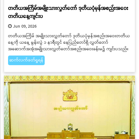
တတိယအကြိမ်အမျိုးသားလွှတ်တော် ဒုတိယပုံမှန်အစည်းအဝေး
တတိယနေ့ကျင်းပ
Jun 09, 2026
တတိယအကြိမ် အမျိုးသားလွှတ်တော် ဒုတိယပုံမှန်အစည်းအဝေးတတိယ
နေ့ကို ယနေ့ မွန်းလွဲ ၁ နာရီတွင် နေပြည်တော်ရှိ လွှတ်တော်
အဆောက်အအုံအမျိုးသားလွှတ်တော်အစည်းအဝေးခန်းမ၌ ကျင်းပသည်။
ဆက်လက်ဖတ်ရှုရန်