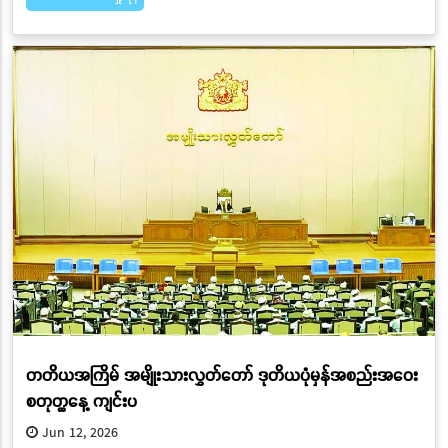
တတိယအကြိမ် အမျိုးသားလွှတ်တော် ဒုတိယပုံမှန်အစည်းအဝေး
စတုတ္ထနေ့ ကျင်းပ
Jun 12, 2026