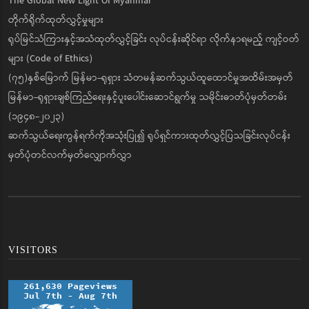
The Global New Light Of Myanmar
တိုက်ရိုက်ထုတ်လွှင့်မှုများ
ရုပ်မြင်သံကြားနှင့်အသံထုတ်လွှင့်ခြင်း လုပ်ငန်းဆိုင်ရာ လိုက်နာရမည့် ကျင့်ဝတ်
များ (Code of Ethics)
(၇၅)နှစ်မြောက် မြန်မာ-ရုရှား သံတမန်ဆက်သွယ်ထူထောင်မှုအထိမ်းအမှတ်
မြန်မာ-ရုရှားချစ်ကြည်ရေးနှင့်ပူးပေါင်းဆောင်ရွက်မှု သမိုင်းဓာတ်ပုံမှတ်တမ်း
(၁၉၄၈-၂၀၂၃)
ဆက်သွယ်ရေးကွန်ရက်ကိုအသုံးပြု၍ ရုပ်ရှင်ကားထုတ်လွှင့်ပြသခြင်းလုပ်ငန်း
မှတ်ပုံတင်လက်မှတ်လျှောက်လွှာ
VISITORS