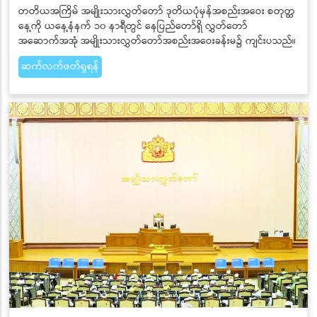
တတိယအကြိမ် အမျိုးသားလွှတ်တော် ဒုတိယပုံမှန်အစည်းအဝေး စတုတ္ထ
နေ့ကို ယနေ့နံနက် ၁၀ နာရီတွင် နေပြည်တော်ရှိ လွှတ်တော်
အဆောက်အအုံ အမျိုးသားလွှတ်တော်အစည်းအဝေးခန်းမ၌ ကျင်းပသည်။
ဆက်လက်ဖတ်ရှုရန်