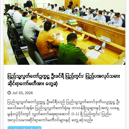
ပြည်သူ့လွှတ်တော်ဥက္ကဋ္ဌ ဦးခင်ရီ ပြည်တွင်း/ ပြည်ပအလုပ်သမား
ဆိုင်ရာကော်မတီအား တွေ့ဆုံ
Jul 03, 2026
ပြည်သူ့လွှတ်တော်ဥက္ကဋ္ဌ ဦးခင်ရီသည် ပြည်သူ့လွှတ်တော်ဒုတိယဥက္ကဋ္ဌ ဦး
မောင်မောင်အုန်း၊ ပြည်သူ့လွှတ်တော်ရုံးမှ တာဝန်ရှိသူများနှင့်အတူ ယနေ့
မွန်းလွဲပိုင်းတွင် လွှတ်တော်ရေးရာဆောင် (I-1) ရှိ ပြည်တွင်း/ ပြည်ပ
အလုပ်သမားဆိုင်ရာကော်မတီဝင်များနှင့် တွေ့ဆုံသည်။