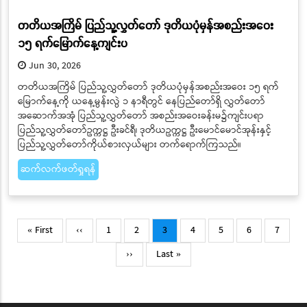
တတိယအကြိမ် ပြည်သူ့လွှတ်တော် ဒုတိယပုံမှန်အစည်းအဝေး
၁၅ ရက်မြောက်နေ့ကျင်းပ
Jun 30, 2026
တတိယအကြိမ် ပြည်သူ့လွှတ်တော် ဒုတိယပုံမှန်အစည်းအဝေး ၁၅ ရက်
မြောက်နေ့ကို ယနေ့မွန်းလွဲ ၁ နာရီတွင် နေပြည်တော်ရှိ လွှတ်တော်
အဆောက်အအုံ ပြည်သူ့လွှတ်တော် အစည်းအဝေးခန်းမ၌ကျင်းပရာ
ပြည်သူ့လွှတ်တော်ဥက္ကဋ္ဌ ဦးခင်ရီ၊ ဒုတိယဥက္ကဋ္ဌ ဦးမောင်မောင်အုန်းနှင့်
ပြည်သူ့လွှတ်တော်ကိုယ်စားလှယ်များ တက်ရောက်ကြသည်။
ဆက်လက်ဖတ်ရှုရန်
Pagination
First
Previous
Page
Page
Current
Page
Page
Page
Page
« First
‹‹
1
2
3
4
5
6
7
page
page
page
Next
Last
››
Last »
page
page