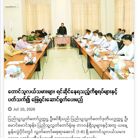
တောင်သူလယ်သမားများ ရင်ဆိုင်နေရသည့်ကိစ္စရပ်များနှင့်
ပတ်သက်၍ ဖြေရှင်းဆောင်ရွက်ပေးမည်
Jul 10, 2026
ပြည်သူ့လွှတ်တော်ဥက္ကဋ္ဌ ဦးခင်ရီသည် ပြည်သူ့လွှတ်တော်ဒုတိယဥက္ကဋ္ဌ ဦး
မောင်မောင်အုန်း၊ ပြည်သူ့လွှတ်တော်ရုံးမှ တာဝန်ရှိသူများနှင့်အတူ ယနေ့
မွန်းလွဲပိုင်းတွင် လွှတ်တော်ရေးရာဆောင် (I-6) ရှိ တောင်သူလယ်သမား