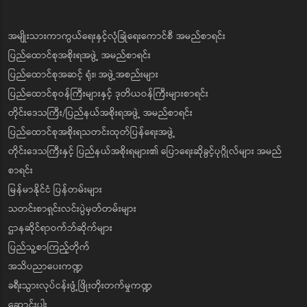
အမျိုးသားကာကွယ်ရေးနှင့်လုံခြုံရေးကောင်စီ အမည်စာရင်း
ပြည်ထောင်စုအစိုးရအဖွဲ့ အမည်စာရင်း
ပြည်ထောင်စုအဆင့် ရုံး၊ အဖွဲ့အစည်းများ
ပြည်ထောင်စုဝန်ကြီးများနှင့် ဒုတိယဝန်ကြီးများစာရင်း
တိုင်းဒေသကြီး/ပြည်နယ်အစိုးရအဖွဲ့ အမည်စာရင်း
ပြည်ထောင်စုအစိုးရသတင်းထုတ်ပြန်ရေးအဖွဲ့
တိုင်းဒေသကြီးနှင့် ပြည်နယ်အစိုးရများ၏ ပြောရေးဆိုခွင့်ပုဂ္ဂိုလ်များ အမည်
စာရင်း
မြန်မာနိုင်ငံ ပြန်တမ်းများ
သတင်းစာရှင်းလင်းပွဲမှတ်တမ်းများ
ဌာနဆိုင်ရာဝက်ဘ်ဆိုက်များ
ပြည်သူ့စာကြည့်တိုက်
အသိပညာပေးကဏ္ဍ
ခရီးသွားလုပ်ငန်းဖွံ့ဖြိုးတိုးတက်မှုကဏ္ဍ
ဆောင်းပါး