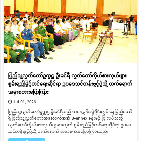
ပြည်သူ့လွှတ်တော်ဥက္ကဋ္ဌ ဦးခင်ရီ လွှတ်တော်ကိုယ်စားလှယ်များ
စွမ်းရည်မြှင့်တင်ရေးဆိုင်ရာ ဥပဒေသင်တန်းဖွင့်ပွဲသို့ တက်ရောက်
အမှာစကားပြောကြား
Jul 01, 2026
ပြည်သူ့လွှတ်တော်ဥက္ကဋ္ဌ ဦးခင်ရီသည် ယနေ့မွန်းလွဲပိုင်းတွင် နေပြည်တော်
ရှိ ပြည်သူ့လွှတ်တော်အဆောက်အအုံ B-annex ခန်းမ၌ ပြုလုပ်သည့်
လွှတ်တော်ကိုယ်စားလှယ်များအတွက် စွမ်းရည်မြှင့်တင်ရေးဆိုင်ရာ ဥပဒေ
သင်တန်းဖွင့်ပွဲသို့ တက်ရောက် အမှာစကားပြောကြားသည်။