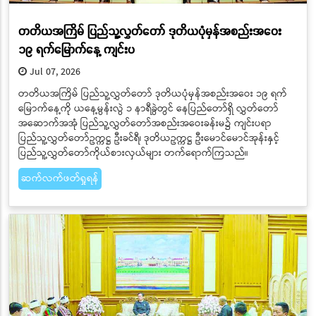
တတိယအကြိမ် ပြည်သူ့လွှတ်တော် ဒုတိယပုံမှန်အစည်းအဝေး
၁၉ ရက်မြောက်နေ့ ကျင်းပ
Jul 07, 2026
တတိယအကြိမ် ပြည်သူ့လွှတ်တော် ဒုတိယပုံမှန်အစည်းအဝေး ၁၉ ရက်
မြောက်နေ့ကို ယနေ့မွန်းလွဲ ၁ နာရီခွဲတွင် နေပြည်တော်ရှိ လွှတ်တော်
အဆောက်အအုံ ပြည်သူ့လွှတ်တော်အစည်းအဝေးခန်းမ၌ ကျင်းပရာ
ပြည်သူ့လွှတ်တော်ဥက္ကဋ္ဌ ဦးခင်ရီ၊ ဒုတိယဥက္ကဋ္ဌ ဦးမောင်မောင်အုန်းနှင့်
ပြည်သူ့လွှတ်တော်ကိုယ်စားလှယ်များ တက်ရောက်ကြသည်။
ဆက်လက်ဖတ်ရှုရန်