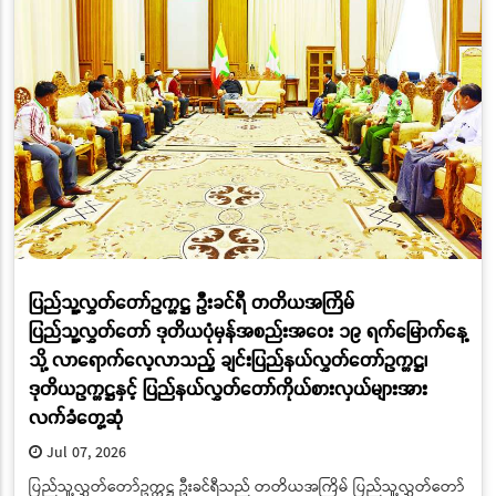
ပြည်သူ့လွှတ်တော်ဥက္ကဋ္ဌ ဦးခင်ရီ တတိယအကြိမ်
ပြည်သူ့လွှတ်တော် ဒုတိယပုံမှန်အစည်းအဝေး ၁၉ ရက်မြောက်နေ့
သို့ လာရောက်လေ့လာသည့် ချင်းပြည်နယ်လွှတ်တော်ဥက္ကဋ္ဌ၊
ဒုတိယဥက္ကဋ္ဌနှင့် ပြည်နယ်လွှတ်တော်ကိုယ်စားလှယ်များအား
လက်ခံတွေ့ဆုံ
Jul 07, 2026
ပြည်သူ့လွှတ်တော်ဥက္ကဋ္ဌ ဦးခင်ရီသည် တတိယအကြိမ် ပြည်သူ့လွှတ်တော်