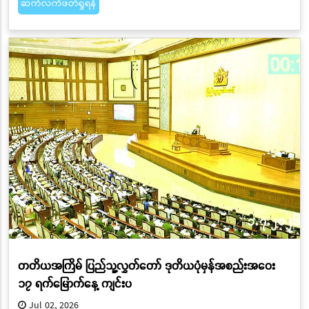
ဆက်လက်ဖတ်ရှုရန်
တတိယအကြိမ် ပြည်သူ့လွှတ်တော် ဒုတိယပုံမှန်အစည်းအဝေး
၁၇ ရက်မြောက်နေ့ ကျင်းပ
Jul 02, 2026