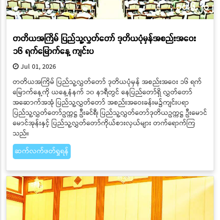
တတိယအကြိမ် ပြည်သူ့လွှတ်တော် ဒုတိယပုံမှန်အစည်းအဝေး
၁၆ ရက်မြောက်နေ့ ကျင်းပ
Jul 01, 2026
တတိယအကြိမ် ပြည်သူ့လွှတ်တော် ဒုတိယပုံမှန် အစည်းအဝေး ၁၆ ရက်
မြောက်နေ့ကို ယနေ့နံနက် ၁၀ နာရီတွင် နေပြည်တော်ရှိ လွှတ်တော်
အဆောက်အအုံ ပြည်သူ့လွှတ်တော် အစည်းအဝေးခန်းမ၌ကျင်းပရာ
ပြည်သူ့လွှတ်တော်ဥက္ကဋ္ဌ ဦးခင်ရီ၊ ပြည်သူ့လွှတ်တော်ဒုတိယဥက္ကဋ္ဌ ဦးမောင်
မောင်အုန်းနှင့် ပြည်သူ့လွှတ်တော်ကိုယ်စားလှယ်များ တက်ရောက်ကြ
သည်။
ဆက်လက်ဖတ်ရှုရန်