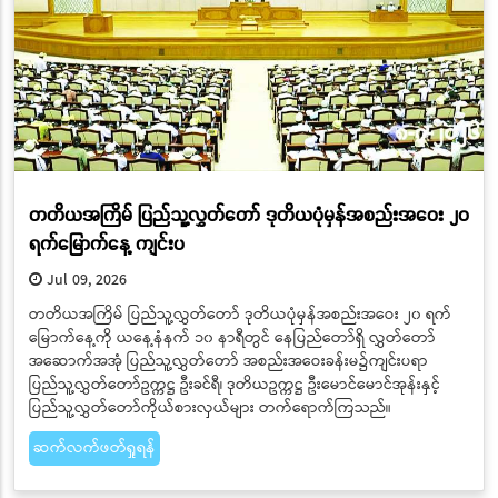
တတိယအကြိမ် ပြည်သူ့လွှတ်တော် ဒုတိယပုံမှန်အစည်းအဝေး ၂၀
ရက်မြောက်နေ့ ကျင်းပ
Jul 09, 2026
တတိယအကြိမ် ပြည်သူ့လွှတ်တော် ဒုတိယပုံမှန်အစည်းအဝေး ၂၀ ရက်
မြောက်နေ့ကို ယနေ့နံနက် ၁၀ နာရီတွင် နေပြည်တော်ရှိ လွှတ်တော်
အဆောက်အအုံ ပြည်သူ့လွှတ်တော် အစည်းအဝေးခန်းမ၌ကျင်းပရာ
ပြည်သူ့လွှတ်တော်ဥက္ကဋ္ဌ ဦးခင်ရီ၊ ဒုတိယဥက္ကဋ္ဌ ဦးမောင်မောင်အုန်းနှင့်
ပြည်သူ့လွှတ်တော်ကိုယ်စားလှယ်များ တက်ရောက်ကြသည်။
ဆက်လက်ဖတ်ရှုရန်