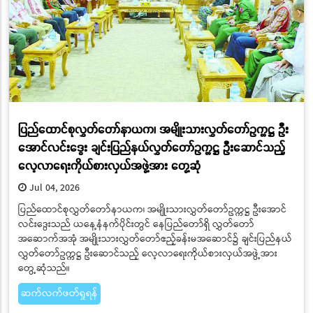
ပြည်ထောင်စုလွှတ်တော်နာယက၊ အမျိုးသားလွှတ်တော်ဥက္ကဋ္ဌ ဦး
အောင်လင်းဒွေး ချင်းပြည်နယ်လွှတ်တော်ဥက္ကဋ္ဌ ဦးဆောင်သည့်
လေ့လာရေးကိုယ်စားလှယ်အဖွဲ့အား တွေ့ဆုံ
Jul 04, 2026
ပြည်ထောင်စုလွှတ်တော်နာယက၊ အမျိုးသားလွှတ်တော်ဥက္ကဋ္ဌ ဦးအောင်
လင်းဒွေးသည် ယနေ့နံနက်ပိုင်းတွင် နေပြည်တော်ရှိ လွှတ်တော်
အဆောက်အအုံ အမျိုးသားလွှတ်တော်ဧည့်ခန်းမအဆောင်၌ ချင်းပြည်နယ်
လွှတ်တော်ဥက္ကဋ္ဌ ဦးဆောင်သည့် လေ့လာရေးကိုယ်စားလှယ်အဖွဲ့အား
တွေ့ဆုံသည်။
ဆက်လက်ဖတ်ရှုရန်