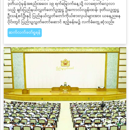
ဒုတိယပုံမှန်အစည်းအဝေး ၁၉ ရက်မြောက်နေ့သို့ လာရောက်လေ့လာ
သည့် ချင်းပြည်နယ်လွှတ်တော်ဥက္ကဋ္ဌ ဦးကောလ်လျန်းထန်၊ ဒုတိယဥက္ကဋ္ဌ
ဦးသန့်စင်ဦးနှင့် ပြည်နယ်လွှတ်တော်ကိုယ်စားလှယ်များအား ယနေ့ညနေ
ပိုင်းတွင် ပြည်သူ့လွှတ်တော်ဆောင် ဧည့်ခန်းမ၌ လက်ခံတွေ့ဆုံသည်။
ဆက်လက်ဖတ်ရှုရန်