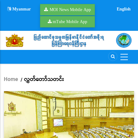
Skip
Myanmar
English
to
MOI News Mobile App
main
mTube Mobile App
content
Home
လွှတ်တော်သတင်း
/
Breadcrumb