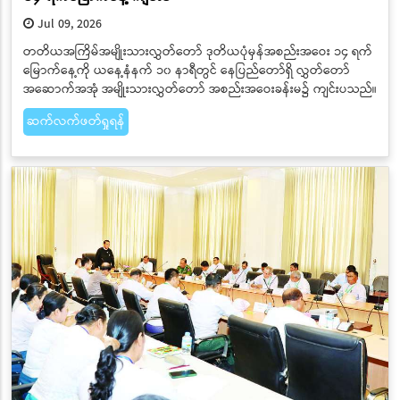
Jul 09, 2026
တတိယအကြိမ်အမျိုးသားလွှတ်တော် ဒုတိယပုံမှန်အစည်းအဝေး ၁၄ ရက်
မြောက်နေ့ကို ယနေ့နံနက် ၁၀ နာရီတွင် နေပြည်တော်ရှိ လွှတ်တော်
အဆောက်အအုံ အမျိုးသားလွှတ်တော် အစည်းအဝေးခန်းမ၌ ကျင်းပသည်။
ဆက်လက်ဖတ်ရှုရန်