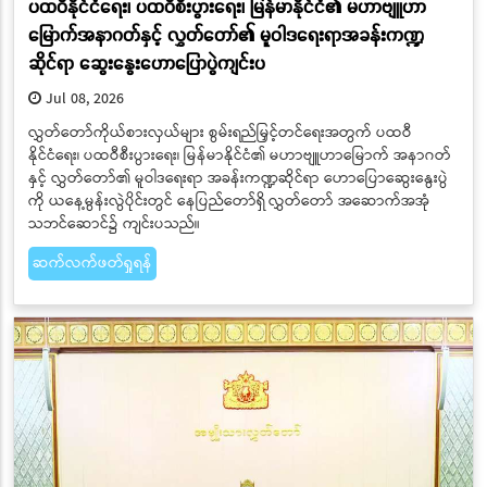
ပထဝီနိုင်ငံရေး၊ ပထဝီစီးပွားရေး၊ မြန်မာနိုင်ငံ၏ မဟာဗျူဟာ
မြောက်အနာဂတ်နှင့် လွှတ်တော်၏ မူဝါဒရေးရာအခန်းကဏ္ဍ
ဆိုင်ရာ ဆွေးနွေးဟောပြောပွဲကျင်းပ
Jul 08, 2026
လွှတ်တော်ကိုယ်စားလှယ်များ စွမ်းရည်မြှင့်တင်ရေးအတွက် ပထဝီ
နိုင်ငံရေး၊ ပထဝီစီးပွားရေး၊ မြန်မာနိုင်ငံ၏ မဟာဗျူဟာမြောက် အနာဂတ်
နှင့် လွှတ်တော်၏ မူဝါဒရေးရာ အခန်းကဏ္ဍဆိုင်ရာ ဟောပြောဆွေးနွေးပွဲ
ကို ယနေ့မွန်းလွဲပိုင်းတွင် နေပြည်တော်ရှိ လွှတ်တော် အဆောက်အအုံ
သဘင်ဆောင်၌ ကျင်းပသည်။
ဆက်လက်ဖတ်ရှုရန်