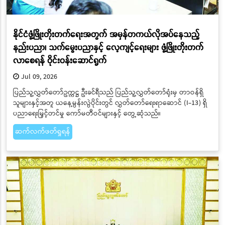
နိုင်ငံဖွံ့ဖြိုးတိုးတက်ရေးအတွက် အမှန်တကယ်လိုအပ်နေသည့်
နည်းပညာ၊ သက်မွေးပညာနှင့် လေ့ကျင့်ရေးများ ဖွံ့ဖြိုးတိုးတက်
လာစေရန် ဝိုင်းဝန်းဆောင်ရွက်
Jul 09, 2026
ပြည်သူ့လွှတ်တော်ဥက္ကဋ္ဌ ဦးခင်ရီသည် ပြည်သူ့လွှတ်တော်ရုံးမှ တာဝန်ရှိ
သူများနှင့်အတူ ယနေ့မွန်းလွဲပိုင်းတွင် လွှတ်တော်ရေးရာဆောင် (I-13) ရှိ
ပညာရေးမြှင့်တင်မှု ကော်မတီဝင်များနှင့် တွေ့ဆုံသည်။
ဆက်လက်ဖတ်ရှုရန်