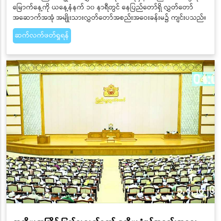
မြောက်နေ့ကို ယနေ့နံနက် ၁၀ နာရီတွင် နေပြည်တော်ရှိ လွှတ်တော်
အဆောက်အအုံ အမျိုးသားလွှတ်တော်အစည်းအဝေးခန်းမ၌ ကျင်းပသည်။
ဆက်လက်ဖတ်ရှုရန်