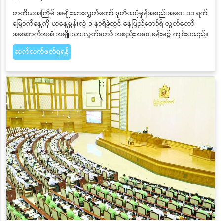
တတိယအကြိမ် အမျိုးသားလွှတ်တော် ဒုတိယပုံမှန်အစည်းအဝေး ၁၁ ရက်
မြောက်နေ့ကို ယနေ့မွန်းလွဲ ၁ နာရီခွဲတွင် နေပြည်တော်ရှိ လွှတ်တော်
အဆောက်အအုံ အမျိုးသားလွှတ်တော် အစည်းအဝေးခန်းမ၌ ကျင်းပသည်။
ဆက်လက်ဖတ်ရှုရန်