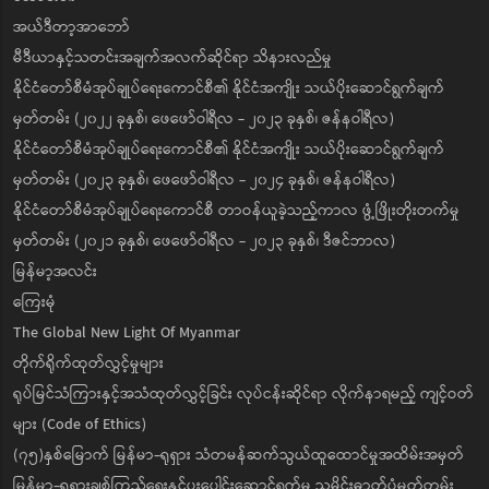
အယ်ဒီတာ့အာဘော်
မီဒီယာနှင့်သတင်းအချက်အလက်ဆိုင်ရာ သိနားလည်မှု
နိုင်ငံတော်စီမံအုပ်ချုပ်ရေးကောင်စီ၏ နိုင်ငံအကျိုး သယ်ပိုးဆောင်ရွက်ချက်
မှတ်တမ်း (၂၀၂၂ ခုနှစ်၊ ဖေဖော်ဝါရီလ - ၂၀၂၃ ခုနှစ်၊ ဇန်နဝါရီလ)
နိုင်ငံတော်စီမံအုပ်ချုပ်ရေးကောင်စီ၏ နိုင်ငံအကျိုး သယ်ပိုးဆောင်ရွက်ချက်
မှတ်တမ်း (၂၀၂၃ ခုနှစ်၊ ဖေဖော်ဝါရီလ - ၂၀၂၄ ခုနှစ်၊ ဇန်နဝါရီလ)
နိုင်ငံတော်စီမံအုပ်ချုပ်ရေးကောင်စီ တာဝန်ယူခဲ့သည့်ကာလ ဖွံ့ဖြိုးတိုးတက်မှု
မှတ်တမ်း (၂၀၂၁ ခုနှစ်၊ ဖေဖော်ဝါရီလ - ၂၀၂၃ ခုနှစ်၊ ဒီဇင်ဘာလ)
မြန်မာ့အလင်း
ကြေးမုံ
The Global New Light Of Myanmar
တိုက်ရိုက်ထုတ်လွှင့်မှုများ
ရုပ်မြင်သံကြားနှင့်အသံထုတ်လွှင့်ခြင်း လုပ်ငန်းဆိုင်ရာ လိုက်နာရမည့် ကျင့်ဝတ်
များ (Code of Ethics)
(၇၅)နှစ်မြောက် မြန်မာ-ရုရှား သံတမန်ဆက်သွယ်ထူထောင်မှုအထိမ်းအမှတ်
မြန်မာ-ရုရှားချစ်ကြည်ရေးနှင့်ပူးပေါင်းဆောင်ရွက်မှု သမိုင်းဓာတ်ပုံမှတ်တမ်း