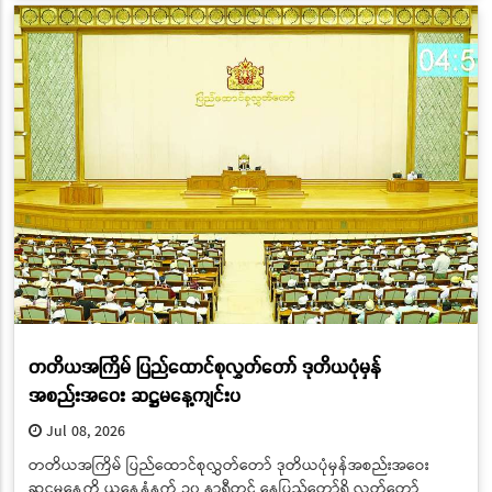
တတိယအကြိမ် ပြည်ထောင်စုလွှတ်တော် ဒုတိယပုံမှန်
အစည်းအဝေး ဆဋ္ဌမနေ့ကျင်းပ
Jul 08, 2026
တတိယအကြိမ် ပြည်ထောင်စုလွှတ်တော် ဒုတိယပုံမှန်အစည်းအဝေး
ဆဋ္ဌမနေ့ကို ယနေ့နံနက် ၁၀ နာရီတွင် နေပြည်တော်ရှိ လွှတ်တော်