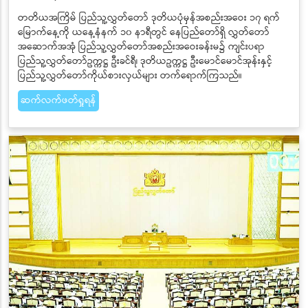
တတိယအကြိမ် ပြည်သူ့လွှတ်တော် ဒုတိယပုံမှန်အစည်းအဝေး ၁၇ ရက်
မြောက်နေ့ကို ယနေ့နံနက် ၁၀ နာရီတွင် နေပြည်တော်ရှိ လွှတ်တော်
အဆောက်အအုံ ပြည်သူ့လွှတ်တော်အစည်းအဝေးခန်းမ၌ ကျင်းပရာ
ပြည်သူ့လွှတ်တော်ဥက္ကဋ္ဌ ဦးခင်ရီ၊ ဒုတိယဥက္ကဋ္ဌ ဦးမောင်မောင်အုန်းနှင့်
ပြည်သူ့လွှတ်တော်ကိုယ်စားလှယ်များ တက်ရောက်ကြသည်။
ဆက်လက်ဖတ်ရှုရန်