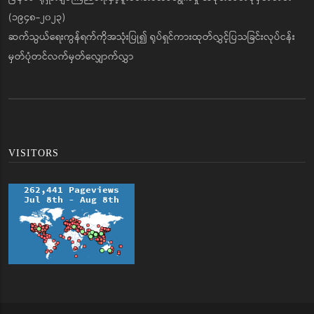
(၁၉၄၈-၂၀၂၃)
ဆက်သွယ်ရေးကွန်ရက်ကိုအသုံးပြု၍ ရုပ်ရှင်ကားထုတ်လွှင့်ပြသခြင်းလုပ်ငန်း
မှတ်ပုံတင်လက်မှတ်လျှောက်လွှာ
VISITORS