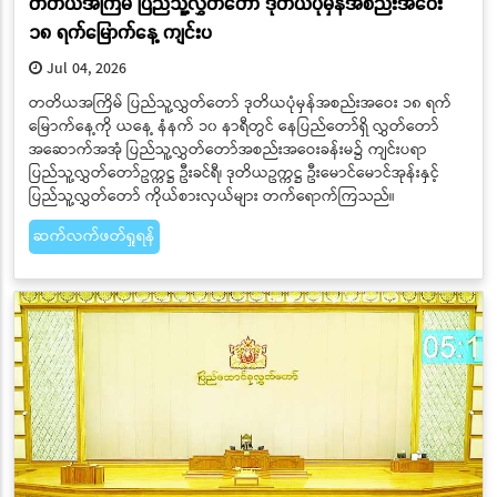
တတိယအကြိမ် ပြည်သူ့လွှတ်တော် ဒုတိယပုံမှန်အစည်းအဝေး
၁၈ ရက်မြောက်နေ့ ကျင်းပ
Jul 04, 2026
တတိယအကြိမ် ပြည်သူ့လွှတ်တော် ဒုတိယပုံမှန်အစည်းအဝေး ၁၈ ရက်
မြောက်နေ့ကို ယနေ့ နံနက် ၁၀ နာရီတွင် နေပြည်တော်ရှိ လွှတ်တော်
အဆောက်အအုံ ပြည်သူ့လွှတ်တော်အစည်းအဝေးခန်းမ၌ ကျင်းပရာ
ပြည်သူ့လွှတ်တော်ဥက္ကဋ္ဌ ဦးခင်ရီ၊ ဒုတိယဥက္ကဋ္ဌ ဦးမောင်မောင်အုန်းနှင့်
ပြည်သူ့လွှတ်တော် ကိုယ်စားလှယ်များ တက်ရောက်ကြသည်။
ဆက်လက်ဖတ်ရှုရန်