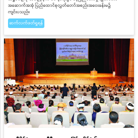
အဆောက်အအုံ ပြည်ထောင်စုလွှတ်တော်အစည်းအဝေးခန်းမ၌
ကျင်းပသည်။
ဆက်လက်ဖတ်ရှုရန်