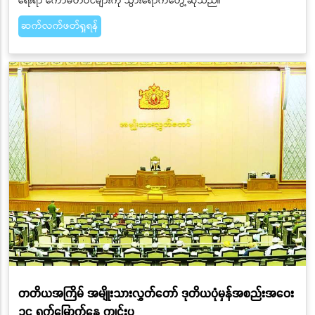
ရေးရာ ကော်မတီဝင်များကို သွားရောက်တွေ့ဆုံသည်။
ဆက်လက်ဖတ်ရှုရန်
တတိယအကြိမ် အမျိုးသားလွှတ်တော် ဒုတိယပုံမှန်အစည်းအဝေး
၁၄ ရက်မြောက်နေ့ ကျင်းပ