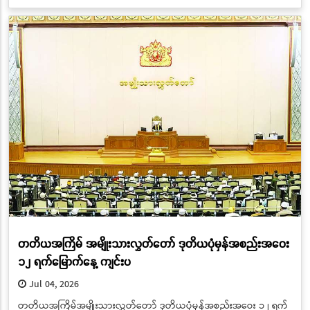
တတိယအကြိမ် အမျိုးသားလွှတ်တော် ဒုတိယပုံမှန်အစည်းအဝေး
၁၂ ရက်မြောက်နေ့ ကျင်းပ
Jul 04, 2026
တတိယအကြိမ်အမျိုးသားလွှတ်တော် ဒုတိယပုံမှန်အစည်းအဝေး ၁၂ ရက်