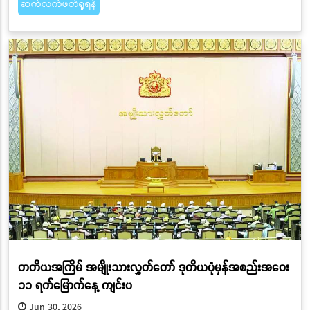
ဆက်လက်ဖတ်ရှုရန်
တတိယအကြိမ် အမျိုးသားလွှတ်တော် ဒုတိယပုံမှန်အစည်းအဝေး
၁၁ ရက်မြောက်နေ့ ကျင်းပ
Jun 30, 2026