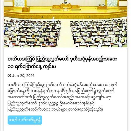
တတိယအကြိမ် ပြည်သူ့လွှတ်တော် ဒုတိယပုံမှန်အစည်းအဝေး
၁၁ ရက်မြောက်နေ့ ကျင်းပ
Jun 20, 2026
တတိယအကြိမ်ပြည်သူ့လွှတ်တော် ဒုတိယပုံမှန်အစည်းအဝေး ၁၁ ရက်
မြောက်နေ့ကို ယနေ့နံနက် ၁၀ နာရီတွင် နေပြည်တော်ရှိ လွှတ်တော်
အဆောက်အအုံ ပြည်သူ့လွှတ်တော်အစည်းအဝေးခန်းမ၌ကျင်းပရာ
ပြည်သူ့လွှတ်တော် ဒုတိယဥက္ကဋ္ဌ ဦးမောင်မောင်အုန်းနှင့်
ပြည်သူ့လွှတ်တော်ကိုယ်စားလှယ်များ တက်ရောက်ကြသည်။
ဆက်လက်ဖတ်ရှုရန်