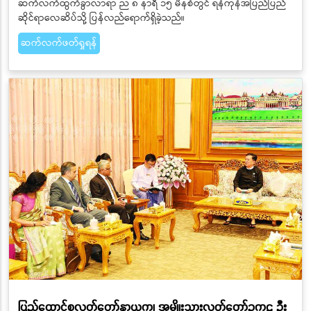
ဆက်လက်ထွက်ခွာလာရာ ည ၈ နာရီ ၁၅ မိနစ်တွင် ရန်ကုန်အပြည်ပြည်
ဆိုင်ရာလေဆိပ်သို့ ပြန်လည်ရောက်ရှိခဲ့သည်။
ဆက်လက်ဖတ်ရှုရန်
ပြည်ထောင်စုလွှတ်တော်နာယက၊ အမျိုးသားလွှတ်တော်ဥက္ကဋ္ဌ ဦး