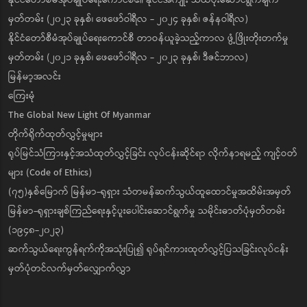
နိုင်ငံတော်စီမံအုပ်ချုပ်ရေးကောင်စီ၏ နိုင်ငံအကျိုး သယ်ပိုးဆောင်ရွက်ချက်
မှတ်တမ်း (၂၀၂၃ ခုနှစ်၊ ဖေဖော်ဝါရီလ - ၂၀၂၄ ခုနှစ်၊ ဇန်နဝါရီလ)
နိုင်ငံတော်စီမံအုပ်ချုပ်ရေးကောင်စီ တာဝန်ယူခဲ့သည့်ကာလ ဖွံ့ဖြိုးတိုးတက်မှု
မှတ်တမ်း (၂၀၂၁ ခုနှစ်၊ ဖေဖော်ဝါရီလ - ၂၀၂၃ ခုနှစ်၊ ဒီဇင်ဘာလ)
မြန်မာ့အလင်း
ကြေးမုံ
The Global New Light Of Myanmar
တိုက်ရိုက်ထုတ်လွှင့်မှုများ
ရုပ်မြင်သံကြားနှင့်အသံထုတ်လွှင့်ခြင်း လုပ်ငန်းဆိုင်ရာ လိုက်နာရမည့် ကျင့်ဝတ်
များ (Code of Ethics)
(၇၅)နှစ်မြောက် မြန်မာ-ရုရှား သံတမန်ဆက်သွယ်ထူထောင်မှုအထိမ်းအမှတ်
မြန်မာ-ရုရှားချစ်ကြည်ရေးနှင့်ပူးပေါင်းဆောင်ရွက်မှု သမိုင်းဓာတ်ပုံမှတ်တမ်း
(၁၉၄၈-၂၀၂၃)
ဆက်သွယ်ရေးကွန်ရက်ကိုအသုံးပြု၍ ရုပ်ရှင်ကားထုတ်လွှင့်ပြသခြင်းလုပ်ငန်း
မှတ်ပုံတင်လက်မှတ်လျှောက်လွှာ