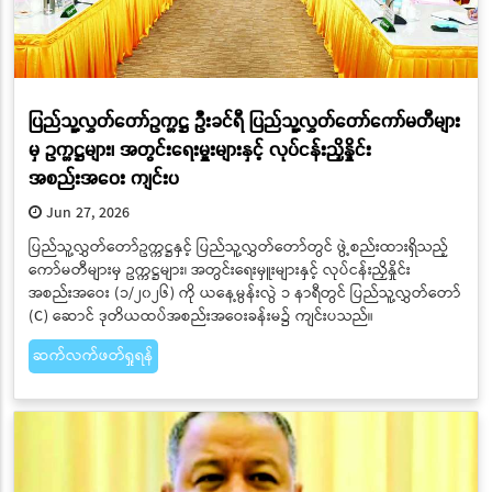
ပြည်သူ့လွှတ်တော်ဥက္ကဋ္ဌ ဦးခင်ရီ ပြည်သူ့လွှတ်တော်ကော်မတီများ
မှ ဥက္ကဋ္ဌများ၊ အတွင်းရေးမှူးများနှင့် လုပ်ငန်းညှိနှိုင်း
အစည်းအဝေး ကျင်းပ
Jun 27, 2026
ပြည်သူ့လွှတ်တော်ဥက္ကဋ္ဌနှင့် ပြည်သူ့လွှတ်တော်တွင် ဖွဲ့စည်းထားရှိသည့်
ကော်မတီများမှ ဥက္ကဋ္ဌများ၊ အတွင်းရေးမှူးများနှင့် လုပ်ငန်းညှိနှိုင်း
အစည်းအဝေး (၁/၂၀၂၆) ကို ယနေ့မွန်းလွဲ ၁ နာရီတွင် ပြည်သူ့လွှတ်တော်
(C) ဆောင် ဒုတိယထပ်အစည်းအဝေးခန်းမ၌ ကျင်းပသည်။
ဆက်လက်ဖတ်ရှုရန်