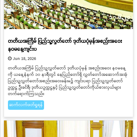
တတိယအကြိမ် ပြည်သူ့လွှတ်တော် ဒုတိယပုံမှန်အစည်းအဝေး
နဝမနေ့ကျင်းပ
Jun 18, 2026
တတိယအကြိမ် ပြည်သူ့လွှတ်တော် ဒုတိယပုံမှန် အစည်းအဝေး နဝမနေ့
ကို ယနေ့နံနက် ၁၀ နာရီတွင် နေပြည်တော်ရှိ လွှတ်တော်အဆောက်အအုံ
ပြည်သူ့လွှတ်တော်အစည်းအဝေးခန်းမ၌ ကျင်းပရာ ပြည်သူ့လွှတ်တော်
ဥက္ကဋ္ဌ ဦးခင်ရီ၊ ဒုတိယဥက္ကဋ္ဌနှင့် ပြည်သူ့လွှတ်တော်ကိုယ်စားလှယ်များ
တက်ရောက်ကြသည်။
ဆက်လက်ဖတ်ရှုရန်