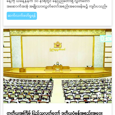
နေ့ကို ယနေ့နံနက် ၁၀ နာရီတွင် နေပြည်တော်ရှိ လွှတ်တော်
အဆောက်အအုံ အမျိုးသားလွှတ်တော်အစည်းအဝေးခန်းမ၌ ကျင်းပသည်။
ဆက်လက်ဖတ်ရှုရန်
တတိယအကြိမ် ပြည်သူ့လွှတ်တော် ဒုတိယပုံမှန်အစည်းအဝေး