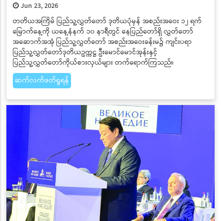
Jun 23, 2026
တတိယအကြိမ် ပြည်သူ့လွှတ်တော် ဒုတိယပုံမှန် အစည်းအဝေး ၁၂ ရက်
မြောက်နေ့ကို ယနေ့နံနက် ၁၀ နာရီတွင် နေပြည်တော်ရှိ လွှတ်တော်
အဆောက်အအုံ ပြည်သူ့လွှတ်တော် အစည်းအဝေးခန်းမ၌ ကျင်းပရာ
ပြည်သူ့လွှတ်တော်ဒုတိယဥက္ကဋ္ဌ ဦးမောင်မောင်အုန်းနှင့်
ပြည်သူ့လွှတ်တော်ကိုယ်စားလှယ်များ တက်ရောက်ကြသည်။
ဆက်လက်ဖတ်ရှုရန်