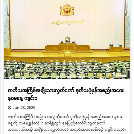
တတိယအကြိမ်အမျိုးသားလွှတ်တော် ဒုတိယပုံမှန်အစည်းအဝေး
နဝမနေ့ ကျင်းပ
Jun 23, 2026
တတိယအကြိမ် အမျိုးသားလွှတ်တော် ဒုတိယပုံမှန် အစည်းအဝေး နဝမ
နေ့ကို ယနေ့မွန်းလွဲ ၁ နာရီခွဲတွင် နေပြည်တော်ရှိ လွှတ်တော်
အဆောက်အအုံ အမျိုးသားလွှတ်တော် အစည်းအဝေးခန်းမ၌ ကျင်းပသည်။