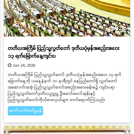
တတိယအကြိမ် ပြည်သူ့လွှတ်တော် ဒုတိယပုံမှန်အစည်းအဝေး
၁၃ ရက်မြောက်နေ့ကျင်းပ
Jun 24, 2026
တတိယအကြိမ် ပြည်သူ့လွှတ်တော် ဒုတိယပုံမှန်အစည်းအဝေး ၁၃ ရက်
မြောက်နေ့ကို ယနေ့နံနက် ၁၀ နာရီတွင် နေပြည်တော်ရှိ လွှတ်တော်
အဆောက်အအုံ ပြည်သူ့လွှတ်တော်အစည်းအဝေးခန်းမ၌ ကျင်းပရာ
ပြည်သူ့လွှတ်တော်ဒုတိယဥက္ကဋ္ဌ ဦးမောင်မောင်အုန်းနှင့်
ပြည်သူ့လွှတ်တော်ကိုယ်စားလှယ်များ တက်ရောက်ကြသည်။
ဆက်လက်ဖတ်ရှုရန်