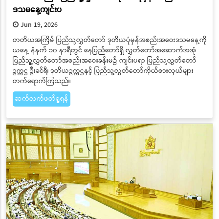
ဒသမနေ့ကျင်းပ
Jun 19, 2026
တတိယအကြိမ် ပြည်သူ့လွှတ်တော် ဒုတိယပုံမှန်အစည်းအဝေးဒသမနေ့ကို
ယနေ့ နံနက် ၁၀ နာရီတွင် နေပြည်တော်ရှိ လွှတ်တော်အဆောက်အအုံ
ပြည်သူ့လွှတ်တော်အစည်းအဝေးခန်းမ၌ ကျင်းပရာ ပြည်သူ့လွှတ်တော်
ဥက္ကဋ္ဌ ဦးခင်ရီ၊ ဒုတိယဥက္ကဋ္ဌနှင့် ပြည်သူ့လွှတ်တော်ကိုယ်စားလှယ်များ
တက်ရောက်ကြသည်။
ဆက်လက်ဖတ်ရှုရန်