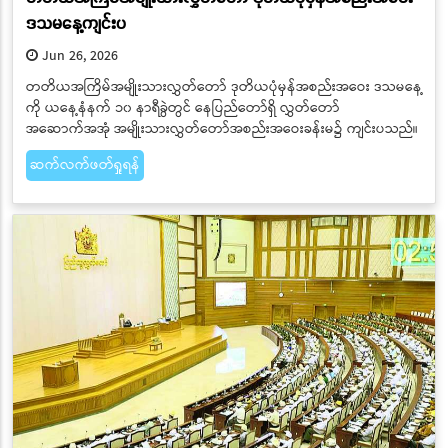
ဒသမနေ့ကျင်းပ
Jun 26, 2026
တတိယအကြိမ်အမျိုးသားလွှတ်တော် ဒုတိယပုံမှန်အစည်းအဝေး ဒသမနေ့
ကို ယနေ့နံနက် ၁၀ နာရီခွဲတွင် နေပြည်တော်ရှိ လွှတ်တော်
အဆောက်အအုံ အမျိုးသားလွှတ်တော်အစည်းအဝေးခန်းမ၌ ကျင်းပသည်။
ဆက်လက်ဖတ်ရှုရန်