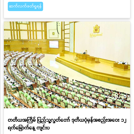
ဆက်လက်ဖတ်ရှုရန်
တတိယအကြိမ် ပြည်သူ့လွှတ်တော် ဒုတိယပုံမှန်အစည်းအဝေး ၁၂
ရက်မြောက်နေ့ ကျင်းပ