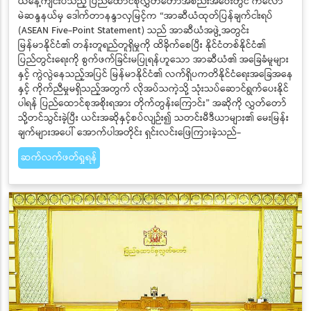
ယနေ့ကျင်းပသည့် ပြည်ထောင်စုလွှတ်တော်အစည်းအဝေးတွင် ကလော
မဲဆန္ဒနယ်မှ ဒေါက်တာနန္ဒာလှမြင့်က “အာဆီယံထုတ်ပြန်ချက်ငါးရပ်
(ASEAN Five-Point Statement) သည် အာဆီယံအဖွဲ့အတွင်း
မြန်မာနိုင်ငံ၏ တန်းတူရည်တူရှိမှုကို ထိခိုက်စေပြီး နိုင်ငံတစ်နိုင်ငံ၏
ပြည်တွင်းရေးကို စွက်ဖက်ခြင်းမပြုရန်ဟူသော အာဆီယံ၏ အခြေခံမူများ
နှင့် ကွဲလွဲနေသည့်အပြင် မြန်မာနိုင်ငံ၏ လက်ရှိပကတိနိုင်ငံရေးအခြေအနေ
နှင့် ကိုက်ညီမှုမရှိသည့်အတွက် လိုအပ်သကဲ့သို့ သုံးသပ်ဆောင်ရွက်ပေးနိုင်
ပါရန် ပြည်ထောင်စုအစိုးရအား တိုက်တွန်းကြောင်း” အဆိုကို လွှတ်တော်
သို့တင်သွင်းခဲ့ပြီး ယင်းအဆိုနှင့်စပ်လျဉ်း၍ သတင်းမီဒီယာများ၏ မေးမြန်း
ချက်များအပေါ် အောက်ပါအတိုင်း ရှင်းလင်းဖြေကြားခဲ့သည်-
ဆက်လက်ဖတ်ရှုရန်