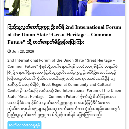
ပြည်သူ့လွှတ်တော်ဥက္ကဋ္ဌ ဦးခင်ရီ 2nd International Forum
of the Union State “Great Heritage – Common
Future” သို့ တက်ရောက်မိန့်ခွန်းပြောကြား
Jun 23, 2026
2nd International Forum of the Union State “Great Heritage –
Common Future” ဖိုရမ်သို့တက်ရောက်ရန် ဘယ်လာရုစ်နိုင်ငံ ဘရက်စ်
မြို့၌ ရောက်ရှိနေသော ပြည်သူ့လွှတ်တော်ဥက္ကဋ္ဌ ဦးခင်ရီဦးဆောင်သည့်
မြန်မာလွှတ်တော်ကိုယ်စားလှယ်အဖွဲ့သည် ယနေ့ဒေသစံတော်ချိန် ၁၂
နာရီတွင် ဘရက်စ်မြို့ Brest Regional Community and Cultural
Center ၌ ကျင်းပပြုလုပ်သည့် 2nd International Forum of the Union
State “Great Heritage – Common Future” ဖိုရမ်သို့ ဖိတ်ကြားထား
သော နိုင်ငံ ၁၇ နိုင်ငံမှ လွှတ်တော်ဥက္ကဋ္ဌများ၊ အဆင့်မြင့်နိုင်ငံတကာ
ကိုယ်စားလှယ်အဖွဲ့များနှင့်အတူ တက်ရောက်ကာ စုံညီအစည်းအဝေးတွင်
ပြည်သူ့လွှတ်တော် ဥက္ကဋ္ဌက မိန့်ခွန်းတစ်ရပ် ပြောကြားသည်။
ဆက်လက်ဖတ်ရှုရန်