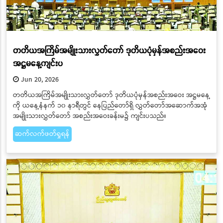
တတိယအကြိမ်အမျိုးသားလွှတ်တော် ဒုတိယပုံမှန်အစည်းအဝေး
အဋ္ဌမနေ့ကျင်းပ
Jun 20, 2026
တတိယအကြိမ်အမျိုးသားလွှတ်တော် ဒုတိယပုံမှန်အစည်းအဝေး အဋ္ဌမနေ့
ကို ယနေ့နံနက် ၁၀ နာရီတွင် နေပြည်တော်ရှိ လွှတ်တော်အဆောက်အအုံ
အမျိုးသားလွှတ်တော် အစည်းအဝေးခန်းမ၌ ကျင်းပသည်။
ဆက်လက်ဖတ်ရှုရန်