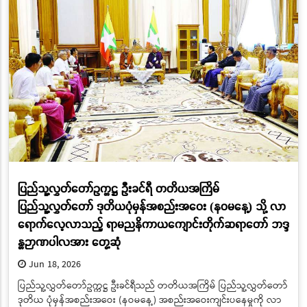
ပြည်သူ့လွှတ်တော်ဥက္ကဋ္ဌ ဦးခင်ရီ တတိယအကြိမ်
ပြည်သူ့လွှတ်တော် ဒုတိယပုံမှန်အစည်းအဝေး (နဝမနေ့) သို့ လာ
ရောက်လေ့လာသည့် ရာမညနိကာယကျောင်းတိုက်ဆရာတော် ဘဒ္ဒ
န္တဉာဏပါလအား တွေ့ဆုံ
Jun 18, 2026
ပြည်သူ့လွှတ်တော်ဥက္ကဋ္ဌ ဦးခင်ရီသည် တတိယအကြိမ် ပြည်သူ့လွှတ်တော်
ဒုတိယ ပုံမှန်အစည်းအဝေး (နဝမနေ့) အစည်းအဝေးကျင်းပနေမှုကို လာ