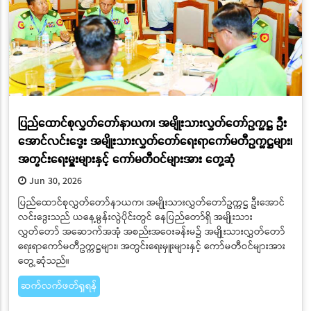
ပြည်ထောင်စုလွှတ်တော်နာယက၊ အမျိုးသားလွှတ်တော်ဥက္ကဋ္ဌ ဦး
အောင်လင်းဒွေး အမျိုးသားလွှတ်တော်ရေးရာကော်မတီဥက္ကဋ္ဌများ၊
အတွင်းရေးမှူးများနှင့် ကော်မတီဝင်များအား တွေ့ဆုံ
Jun 30, 2026
ပြည်ထောင်စုလွှတ်တော်နာယက၊ အမျိုးသားလွှတ်တော်ဥက္ကဋ္ဌ ဦးအောင်
လင်းဒွေးသည် ယနေ့မွန်းလွဲပိုင်းတွင် နေပြည်တော်ရှိ အမျိုးသား
လွှတ်တော် အဆောက်အအုံ အစည်းအဝေးခန်းမ၌ အမျိုးသားလွှတ်တော်
ရေးရာကော်မတီဥက္ကဋ္ဌများ၊ အတွင်းရေးမှူးများနှင့် ကော်မတီဝင်များအား
တွေ့ဆုံသည်။
ဆက်လက်ဖတ်ရှုရန်