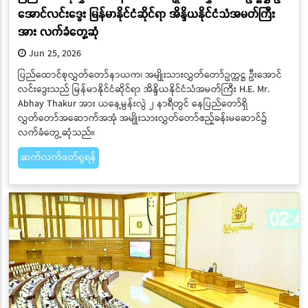
အောင်လင်းဒွေး မြန်မာနိုင်ငံဆိုင်ရာ အိန္ဒိယနိုင်ငံသံအမတ်ကြီး
အား လက်ခံတွေ့ဆုံ
Jun 25, 2026
ပြည်ထောင်စုလွှတ်တော်နာယက၊ အမျိုးသားလွှတ်တော်ဥက္ကဋ္ဌ ဦးအောင်
လင်းဒွေးသည် မြန်မာနိုင်ငံဆိုင်ရာ အိန္ဒိယနိုင်ငံသံအမတ်ကြီး H.E. Mr.
Abhay Thakur အား ယနေ့မွန်းလွဲ ၂ နာရီတွင် နေပြည်တော်ရှိ
လွှတ်တော်အဆောက်အအုံ အမျိုးသားလွှတ်တော်ဧည့်ခန်းမဆောင်၌
လက်ခံတွေ့ဆုံသည်။
ဆက်လက်ဖတ်ရှုရန်