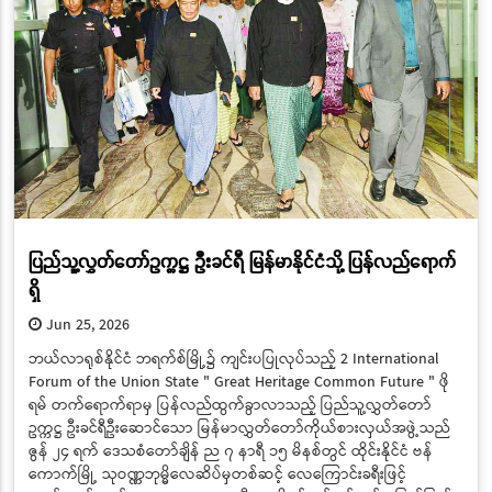
ပြည်သူ့လွှတ်တော်ဥက္ကဋ္ဌ ဦးခင်ရီ မြန်မာနိုင်ငံသို့ ပြန်လည်ရောက်
ရှိ
Jun 25, 2026
ဘယ်လာရုစ်နိုင်ငံ ဘရက်စ်မြို့၌ ကျင်းပပြုလုပ်သည့် 2 International
Forum of the Union State " Great Heritage Common Future " ဖို
ရမ် တက်ရောက်ရာမှ ပြန်လည်ထွက်ခွာလာသည့် ပြည်သူ့လွှတ်တော်
ဥက္ကဋ္ဌ ဦးခင်ရီဦးဆောင်သော မြန်မာလွှတ်တော်ကိုယ်စားလှယ်အဖွဲ့သည်
ဇွန် ၂၄ ရက် ဒေသစံတော်ချိန် ည ၇ နာရီ ၁၅ မိနစ်တွင် ထိုင်းနိုင်ငံ ဗန်
ကောက်မြို့ သုဝဏ္ဏဘုမ္မိလေဆိပ်မှတစ်ဆင့် လေကြောင်းခရီးဖြင့်