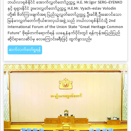
ဘယ်လာရုစ်နိုင်ငံ အောက်လွှတ်တော်ဥက္ကဋ္ဌ H.E. Mr.lgor SERG-EYENKO
နှင့် ရုရှားနိုင်ငံ ဒူးမားလွှတ်တော်ဥက္ကဋ္ဌ H.E.Mr. Vyach-eslav Volodin
တို့၏ ဖိတ်ကြားချက်အရ ပြည်သူ့လွှတ်တော်ဥက္ကဋ္ဌ ဦးခင်ရီ ဦးဆောင်သော
မြန်မာလွှတ်တော်ကိုယ်စားလှယ်အဖွဲ့သည် ဘယ်လာရုစ်နိုင်ငံသို့ 2nd
International Forum of the Union State “Great Heritage Common
Future” ဖိုရမ်တက်ရောက်ရန် ယနေ့နံနက်ပိုင်းတွင် ရန်ကုန်အပြည်ပြည်
ဆိုင်ရာလေဆိပ်မှ လေကြောင်းခရီးဖြင့် ထွက်ခွာသည်။
ဆက်လက်ဖတ်ရှုရန်