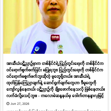
အာဆီယံပဋိညာဉ်မှာက တစ်နိုင်ငံရဲ့ ပြည်တွင်းရေးကို တစ်နိုင်ငံက
ဝင်ရောက်စွက်ဖက်ခြင်း မပြုရဘူး၊ ပြည်တွင်းရေးကို တစ်နိုင်ငံက
ဝင်ရောက်မစွက်ဖက်ဘူးဆိုတဲ့ မူတွေရှိတယ်။ အာဆီယံရဲ့
ထုတ်ပြန်ကြေညာချက်နဲ့ ဆောင်ရွက်ချက်တွေဟာ ဒီမူတွေကို
ကျော်လွန်နေတယ်၊ ပဋိညာဉ်ကို ချိုးဖောက်နေသလို ဖြစ်နေတယ်။
လက်ခံလို့မသင့်ဘူး။ - ကလောမဲဆန္ဒနယ်မှ ဒေါက်တာနန္ဒာလှမြင့်
Jun 27, 2026