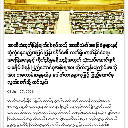
အာဆီယံထုတ်ပြန်ချက်ငါးရပ်သည် အာဆီယံ၏အခြေခံမူများနှင့်
ကွဲလွဲနေသည့်အပြင် မြန်မာနိုင်ငံ၏ လက်ရှိပကတိနိုင်ငံရေး
အခြေအနေနှင့် ကိုက်ညီမှုမရှိသည့်အတွက် သုံးသပ်ဆောင်ရွက်
ပေးနိုင်ပါရန် ပြည်ထောင်စုအစိုးရအား တိုက်တွန်းကြောင်းအဆို
အား ကလောမဲဆန္ဒနယ်မှ ဒေါက်တာနန္ဒာလှမြင့် ပြည်ထောင်စု
လွှတ်တော်သို့ တင်သွင်း
Jun 27, 2026
တတိယအကြိမ် ပြည်ထောင်စုလွှတ်တော် ဒုတိယပုံမှန်အစည်းအဝေး
စတုတ္ထနေ့ကို ယနေ့နံနက် ၁၀ နာရီတွင် နေပြည်တော်ရှိ လွှတ်တော်
အဆောက်အအုံ ပြည်ထောင်စုလွှတ်တော် အစည်းအဝေးခန်းမ၌ ကျင်းပရာ
ပြည်ထောင်စုလွှတ်တော်နာယက ဦးအောင်လင်းဒွေး၊ ပြည်သူ့လွှတ်တော်
ဥက္ကဋ္ဌ ဦးခင်ရီ၊ ပြည်သူ့လွှတ်တော်ဒုတိယဥက္ကဋ္ဌ ဦးမောင်မောင်အုန်း၊