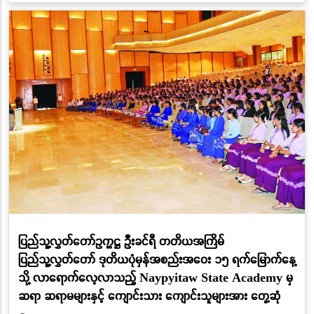
ပြည်သူ့လွှတ်တော်ဥက္ကဋ္ဌ ဦးခင်ရီ တတိယအကြိမ်
ပြည်သူ့လွှတ်တော် ဒုတိယပုံမှန်အစည်းအဝေး ၁၅ ရက်မြောက်နေ့
သို့ လာရောက်လေ့လာသည့် Naypyitaw State Academy မှ
ဆရာ ဆရာမများနှင့် ကျောင်းသား ကျောင်းသူများအား တွေ့ဆုံ