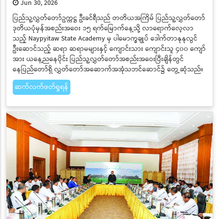
Jun 30, 2026
ပြည်သူ့လွှတ်တော်ဥက္ကဋ္ဌ ဦးခင်ရီသည် တတိယအကြိမ် ပြည်သူ့လွှတ်တော်
ဒုတိယပုံမှန်အစည်းအဝေး ၁၅ ရက်မြောက်နေ့သို့ လာရောက်လေ့လာ
သည့် Naypyitaw State Academy မှ ပါမောက္ခချုပ် ဒေါက်တာနုနုလွင်
ဦးဆောင်သည့် ဆရာ ဆရာမများနှင့် ကျောင်းသား ကျောင်းသူ ၄၀၀ ကျော်
အား ယနေ့ညနေပိုင်း ပြည်သူ့လွှတ်တော်အစည်းအဝေးပြီးချိန်တွင်
နေပြည်တော်ရှိ လွှတ်တော်အဆောက်အအုံသဘင်ဆောင်၌ တွေ့ဆုံသည်။
ဆက်လက်ဖတ်ရှုရန်