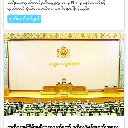
အမျိုးသားလွှတ်တော်ဒုတိယဥက္ကဋ္ဌ Jeng Phang နော်တောင်နှင့်
လွှတ်တော်ကိုယ်စားလှယ်များ တက်ရောက်ကြသည်။
ဆက်လက်ဖတ်ရှုရန်
တတိယအကြိမ်အမျိုးသားလွှတ်တော် ဒုတိယပုံမှန်အစည်းအဝေး