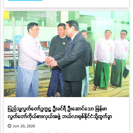
ပြည်သူ့လွှတ်တော်ဥက္ကဋ္ဌ ဦးခင်ရီ ဦးဆောင်သော မြန်မာ
လွှတ်တော်ကိုယ်စားလှယ်အဖွဲ့ ဘယ်လာရုစ်နိုင်ငံသို့ထွက်ခွာ
Jun 20, 2026