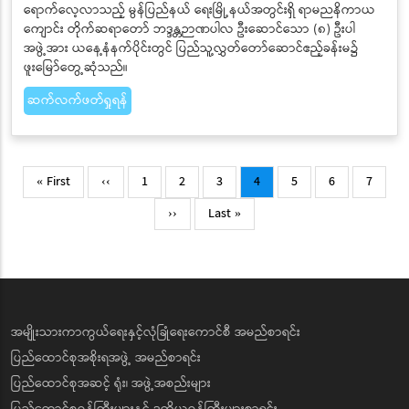
ရောက်လေ့လာသည့် မွန်ပြည်နယ် ရေးမြို့နယ်အတွင်းရှိ ရာမညနိကာယ
ကျောင်း တိုက်ဆရာတော် ဘဒ္ဒန္တဉာဏပါလ ဦးဆောင်သော (၈) ဦးပါ
အဖွဲ့အား ယနေ့နံနက်ပိုင်းတွင် ပြည်သူ့လွှတ်တော်ဆောင်ဧည့်ခန်းမ၌
ဖူးမြော်တွေ့ဆုံသည်။
ဆက်လက်ဖတ်ရှုရန်
Pagination
First
Previous
Page
Page
Page
Current
Page
Page
Page
« First
‹‹
1
2
3
4
5
6
7
page
page
page
Next
Last
››
Last »
page
page
အမျိုးသားကာကွယ်ရေးနှင့်လုံခြုံရေးကောင်စီ အမည်စာရင်း
ပြည်ထောင်စုအစိုးရအဖွဲ့ အမည်စာရင်း
ပြည်ထောင်စုအဆင့် ရုံး၊ အဖွဲ့အစည်းများ