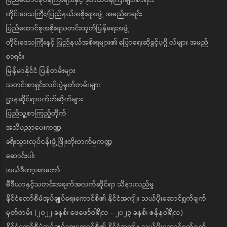
ပြည်ထောင်စုဝန်ကြီးများနှင့် ဒုတိယဝန်ကြီးများစာရင်း
တိုင်းဒေသကြီး/ပြည်နယ်အစိုးရအဖွဲ့ အမည်စာရင်း
ပြည်ထောင်စုအစိုးရသတင်းထုတ်ပြန်ရေးအဖွဲ့
တိုင်းဒေသကြီးနှင့် ပြည်နယ်အစိုးရများ၏ ပြောရေးဆိုခွင့်ပုဂ္ဂိုလ်များ အမည်
စာရင်း
မြန်မာနိုင်ငံ ပြန်တမ်းများ
သတင်းစာရှင်းလင်းပွဲမှတ်တမ်းများ
ဌာနဆိုင်ရာဝက်ဘ်ဆိုက်များ
ပြည်သူ့စာကြည့်တိုက်
အသိပညာပေးကဏ္ဍ
ခရီးသွားလုပ်ငန်းဖွံ့ဖြိုးတိုးတက်မှုကဏ္ဍ
ဆောင်းပါး
အယ်ဒီတာ့အာဘော်
မီဒီယာနှင့်သတင်းအချက်အလက်ဆိုင်ရာ သိနားလည်မှု
နိုင်ငံတော်စီမံအုပ်ချုပ်ရေးကောင်စီ၏ နိုင်ငံအကျိုး သယ်ပိုးဆောင်ရွက်ချက်
မှတ်တမ်း (၂၀၂၂ ခုနှစ်၊ ဖေဖော်ဝါရီလ - ၂၀၂၃ ခုနှစ်၊ ဇန်နဝါရီလ)