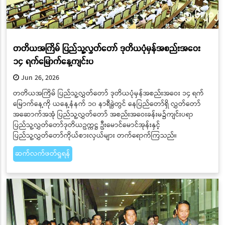
တတိယအကြိမ် ပြည်သူ့လွှတ်တော် ဒုတိယပုံမှန်အစည်းအဝေး
၁၄ ရက်မြောက်နေ့ကျင်းပ
Jun 26, 2026
တတိယအကြိမ် ပြည်သူ့လွှတ်တော် ဒုတိယပုံမှန်အစည်းအဝေး ၁၄ ရက်
မြောက်နေ့ကို ယနေ့နံနက် ၁၀ နာရီခွဲတွင် နေပြည်တော်ရှိ လွှတ်တော်
အဆောက်အအုံ ပြည်သူ့လွှတ်တော် အစည်းအဝေးခန်းမ၌ကျင်းပရာ
ပြည်သူ့လွှတ်တော်ဒုတိယဥက္ကဋ္ဌ ဦးမောင်မောင်အုန်းနှင့်
ပြည်သူ့လွှတ်တော်ကိုယ်စားလှယ်များ တက်ရောက်ကြသည်။
ဆက်လက်ဖတ်ရှုရန်