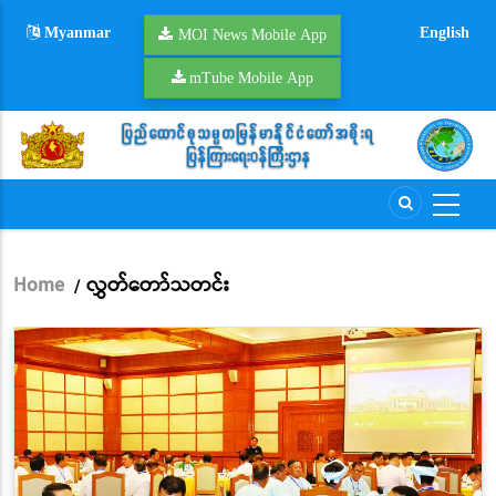
Skip
Myanmar
English
to
MOI News Mobile App
main
mTube Mobile App
content
Home
လွှတ်တော်သတင်း
/
Breadcrumb