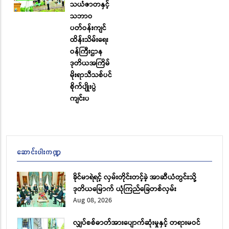
သယံဇာတနှင့်
သဘာဝ
ပတ်ဝန်းကျင်
ထိန်းသိမ်းရေး
ဝန်ကြီးဌာန
ဒုတိယအကြိမ်
မိုးရာသီသစ်ပင်
စိုက်ပျိုးပွဲ
ကျင်းပ
ဆောင်းပါးကဏ္ဍ
ခိုင်မာရဲရင့် လှမ်းတိုင်းတင့်ခဲ့ အာဆီယံတွင်းသို့
ဒုတိယမြောက် ယုံကြည်ခြေတစ်လှမ်း
Aug 08, 2026
လျှပ်စစ်ဓာတ်အားပျောက်ဆုံးမှုနှင့် တရားမဝင်