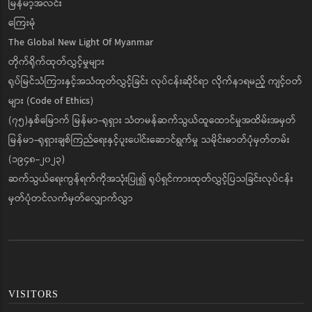
မြန်မာ့အလင်း
ကြေးမုံ
The Global New Light Of Myanmar
တိုက်ရိုက်ထုတ်လွှင့်မှုများ
ရုပ်မြင်သံကြားနှင့်အသံထုတ်လွှင့်ခြင်း လုပ်ငန်းဆိုင်ရာ လိုက်နာရမည့် ကျင့်ဝတ်
များ (Code of Ethics)
(၇၅)နှစ်မြောက် မြန်မာ-ရုရှား သံတမန်ဆက်သွယ်ထူထောင်မှုအထိမ်းအမှတ်
မြန်မာ-ရုရှားချစ်ကြည်ရေးနှင့်ပူးပေါင်းဆောင်ရွက်မှု သမိုင်းဓာတ်ပုံမှတ်တမ်း
(၁၉၄၈-၂၀၂၃)
ဆက်သွယ်ရေးကွန်ရက်ကိုအသုံးပြု၍ ရုပ်ရှင်ကားထုတ်လွှင့်ပြသခြင်းလုပ်ငန်း
မှတ်ပုံတင်လက်မှတ်လျှောက်လွှာ
VISITORS