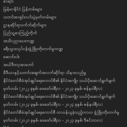
စာရင်း
မြန်မာနိုင်ငံ ပြန်တမ်းများ
သတင်းစာရှင်းလင်းပွဲမှတ်တမ်းများ
ဌာနဆိုင်ရာဝက်ဘ်ဆိုက်များ
ပြည်သူ့စာကြည့်တိုက်
အသိပညာပေးကဏ္ဍ
ခရီးသွားလုပ်ငန်းဖွံ့ဖြိုးတိုးတက်မှုကဏ္ဍ
ဆောင်းပါး
အယ်ဒီတာ့အာဘော်
မီဒီယာနှင့်သတင်းအချက်အလက်ဆိုင်ရာ သိနားလည်မှု
နိုင်ငံတော်စီမံအုပ်ချုပ်ရေးကောင်စီ၏ နိုင်ငံအကျိုး သယ်ပိုးဆောင်ရွက်ချက်
မှတ်တမ်း (၂၀၂၂ ခုနှစ်၊ ဖေဖော်ဝါရီလ - ၂၀၂၃ ခုနှစ်၊ ဇန်နဝါရီလ)
နိုင်ငံတော်စီမံအုပ်ချုပ်ရေးကောင်စီ၏ နိုင်ငံအကျိုး သယ်ပိုးဆောင်ရွက်ချက်
မှတ်တမ်း (၂၀၂၃ ခုနှစ်၊ ဖေဖော်ဝါရီလ - ၂၀၂၄ ခုနှစ်၊ ဇန်နဝါရီလ)
နိုင်ငံတော်စီမံအုပ်ချုပ်ရေးကောင်စီ တာဝန်ယူခဲ့သည့်ကာလ ဖွံ့ဖြိုးတိုးတက်မှု
မှတ်တမ်း (၂၀၂၁ ခုနှစ်၊ ဖေဖော်ဝါရီလ - ၂၀၂၃ ခုနှစ်၊ ဒီဇင်ဘာလ)