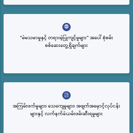
"မဲမသမာမှုနှင့် တရားမဲ့ပြုကျင့်မှုများ" အပေါ် စုံစမ်း
စစ်ဆေးတွေ့ရှိချက်များ
အကြမ်းဖက်မှုများ၊ သေကျေမှုများ၊ အဖျက်အမှောင့်လုပ်ငန်း
များနှင့် လက်နက်ခဲယမ်းဖမ်းဆီးရမှုများ