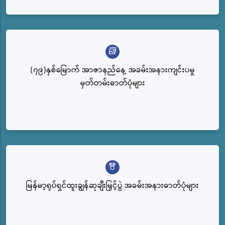
(၇၉)နှစ်မြောက် အာဇာနည်နေ့ အခမ်းအနားကျင်းပမှု
မှတ်တမ်းဓာတ်ပုံများ
မြန်မာ့ရုပ်ရှင်ထူးချွန်ဆုချီးမြှင့်ပွဲ အခမ်းအနားဓာတ်ပုံများ