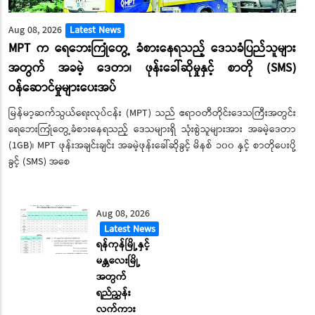
Aug 08, 2026
Latest News
MPT က ရေဘေးကြုံတွေ့ ခံစားနေရသည့် ဒေသခံပြည်သူများ
အတွက် အခမဲ့ ဒေတာ၊ ဖုန်းခေါ်ဆိုမှုနှင့် စာတို (SMS)
ဝန်ဆောင်မှုများပေးအပ်
မြန်မာ့ဆက်သွယ်ရေးလုပ်ငန်း (MPT) သည် ဧရာဝတီတိုင်းဒေသကြီးအတွင်း
ရေဘေးကြုံတွေ့ခံစားနေရသည့် ဒေသများရှိ သုံးစွဲသူများအား အခမဲ့ဒေတာ
(1GB)၊ MPT ဖုန်းအချင်းချင်း အခမဲ့ဖုန်းခေါ်ဆိုခွင့် မိနစ် ၁၀၀ နှင့် စာတိုပေးပို့
ခွင့် (SMS) အစေ
Aug 08, 2026
Latest News
ရန်ကုန်မြို့နှင့်
မန္တလေးမြို့
အတွက်
ရည်ညွှန်း
လက်ကား