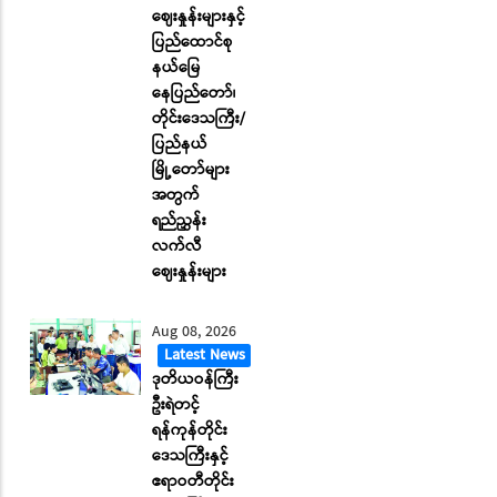
ဈေးနှုန်းများနှင့်
ပြည်ထောင်စု
နယ်မြေ
နေပြည်တော်၊
တိုင်းဒေသကြီး/
ပြည်နယ်
မြို့တော်များ
အတွက်
ရည်ညွှန်း
လက်လီ
ဈေးနှုန်းများ
Aug 08, 2026
Latest News
ဒုတိယဝန်ကြီး
ဦးရဲတင့်
ရန်ကုန်တိုင်း
ဒေသကြီးနှင့်
ဧရာဝတီတိုင်း