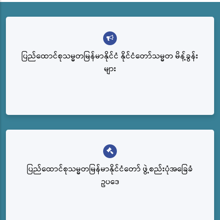
ပြည်ထောင်စုသမ္မတမြန်မာနိုင်ငံ နိုင်ငံတော်သမ္မတ မိန့်ခွန်း
များ
ပြည်‌ထောင်စုသမ္မတမြန်မာနိုင်ငံတော် ဖွဲ့စည်းပုံအခြေခံ
ဥပဒေ