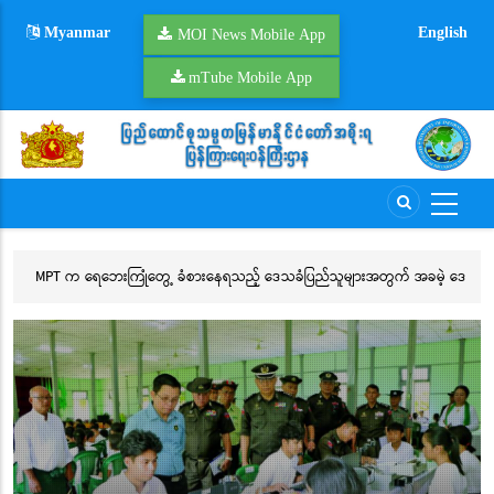
Skip
Myanmar
English
to
MOI News Mobile App
main
mTube Mobile App
content
MPT က ရေဘေးကြုံတွေ့ ခံစားနေရသည့် ဒေသခံပြည်သူများအတွက် အခမဲ့ ဒေ
ရန
တာ၊ ဖုန်းခေါ်ဆိုမှုနှင့် စာတို (SMS) ဝန်ဆောင်မှုများပေးအပ်
ပြ
အတ