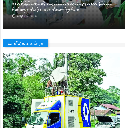
ဒေသခံပြည်သူများနှင့် ကျောင်းသား ကျောင်းသူများအား နိုင်ငံသား
စိစစ်ရေးကတ်နှင့် UID ကတ်ဆောင်ရွက်ပေး
Aug 08, 2026
နောက်ဆုံးရသတင်းများ