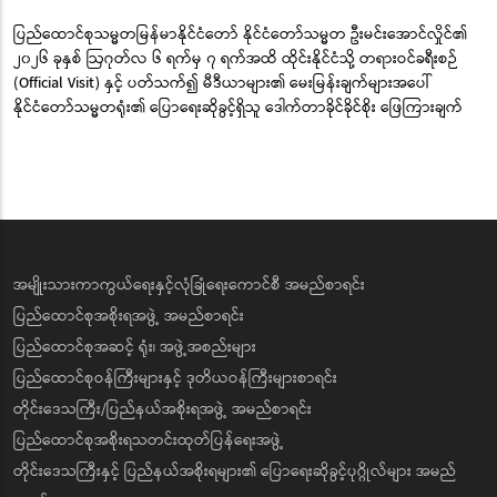
ပြည်ထောင်စုသမ္မတမြန်မာနိုင်ငံတော် နိုင်ငံတော်သမ္မတ ဦးမင်းအောင်လှိုင်၏
၂၀၂၆ ခုနှစ် ဩဂုတ်လ ၆ ရက်မှ ၇ ရက်အထိ ထိုင်းနိုင်ငံသို့ တရားဝင်ခရီးစဉ်
(Official Visit) နှင့် ပတ်သက်၍ မီဒီယာများ၏ မေးမြန်းချက်များအပေါ်
နိုင်ငံတော်သမ္မတရုံး၏ ပြောရေးဆိုခွင့်ရှိသူ ဒေါက်တာခိုင်ခိုင်စိုး ဖြေကြားချက်
အမျိုးသားကာကွယ်ရေးနှင့်လုံခြုံရေးကောင်စီ အမည်စာရင်း
ပြည်ထောင်စုအစိုးရအဖွဲ့ အမည်စာရင်း
ပြည်ထောင်စုအဆင့် ရုံး၊ အဖွဲ့အစည်းများ
ပြည်ထောင်စုဝန်ကြီးများနှင့် ဒုတိယဝန်ကြီးများစာရင်း
တိုင်းဒေသကြီး/ပြည်နယ်အစိုးရအဖွဲ့ အမည်စာရင်း
ပြည်ထောင်စုအစိုးရသတင်းထုတ်ပြန်ရေးအဖွဲ့
တိုင်းဒေသကြီးနှင့် ပြည်နယ်အစိုးရများ၏ ပြောရေးဆိုခွင့်ပုဂ္ဂိုလ်များ အမည်