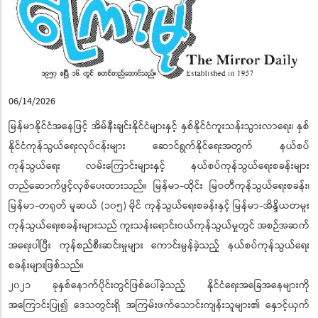
06/14/2026
မြန်မာနိုင်ငံအနေဖြင့် အိမ်နီးချင်းနိုင်ငံများနှင့် နှစ်နိုင်ငံကူးသန်းသွားလာရေး၊ နှစ်
နိုင်ငံကုန်သွယ်ရေးလုပ်ငန်းများ ဆောင်ရွက်နိုင်ရေးအတွက် နယ်စပ်
ကုန်သွယ်ရေး လမ်းကြောင်းများနှင့် နယ်စပ်ကုန်သွယ်ရေးစခန်းများ
တည်ဆောက်ဖွင့်လှစ်ပေးထားသည်။ မြန်မာ-ထိုင်း မြဝတီကုန်သွယ်ရေးစခန်း၊
မြန်မာ-တရုတ် မူဆယ် (၁၀၅) မိုင် ကုန်သွယ်ရေးစခန်းနှင့် မြန်မာ-အိန္ဒိယတမူး
ကုန်သွယ်ရေးစခန်းများသည် ကူးသန်းရောင်းဝယ်ကုန်သွယ်မှုတွင် အစဉ်အဆက်
အရေးပါပြီး ကုန်စည်စီးဆင်းမှုများ ကောင်းမွန်ခဲ့သည့် နယ်စပ်ကုန်သွယ်ရေး
စခန်းများဖြစ်သည်။
၂၀၂၁ ခုနှစ်နောက်ပိုင်းတွင်ဖြစ်ပေါ်ခဲ့သည့် နိုင်ငံရေးအခြေအနေများကို
အကြောင်းပြု၍ ဒေသတွင်းရှိ အကြမ်းဖက်သောင်းကျန်းသူများ၏ နှောင့်ယှက်