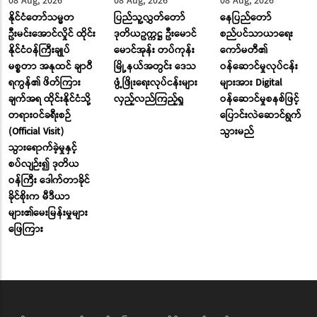
08 Aug, 2026
08 Aug, 2026
08 Aug, 2026
နိုင်ငံတော်သမ္မတ
ပြည်သူ့လွှတ်တော်
နေပြည်တော်
ဦးမင်းအောင်လှိုင် ထိုင်း
ဒုတိယဥက္ကဋ္ဌ ဦးမောင်
စည်ပင်သာယာရေး
နိုင်ငံဝန်ကြီးချုပ်
မောင်အုန်း တပ်ကုန်း
ကော်မတီ၏
မစ္စတာ အနုထင် ချာဝီ
မြို့နယ်အတွင်း ဒေသ
ဝန်ဆောင်မှုလုပ်ငန်း
ရကွန်၏ ဖိတ်ကြား
ဖွံ့ဖြိုးရေးလုပ်ငန်းများ
များအား Digital
ချက်အရ ထိုင်းနိုင်ငံသို့
လှည့်လည်ကြည့်ရှု
ဝန်ဆောင်မှုစနစ်ဖြင့်
တရားဝင်ခရီးစဉ်
ပြောင်းလဲဆောင်ရွက်
(Official Visit)
သွားမည်
သွားရောက်ခဲ့မှုနှင့်
စပ်လျဉ်း၍ ဒုတိယ
ဝန်ကြီး ဒေါက်တာခိုင်
ခိုင်စိုးက မီဒီယာ
များ၏မေးမြန်းမှုများ
ဖြေကြား