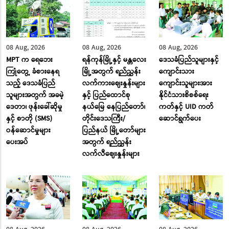
08 Aug, 2026
08 Aug, 2026
08 Aug, 2026
MPT က ရေဘေး
ရန်ကုန်မြို့နှင့် မန္တလေး
ဒေသခံပြည်သူများနှင့်
ကြုံတွေ့ ခံစားနေရ
မြို့အတွက် ရည်ညွှန်း
ကျောင်းသား
သည့် ဒေသခံပြည်
လက်ကားဈေးနှုန်းများ
ကျောင်းသူများအား
သူများအတွက် အခမဲ့
နှင့် ပြည်ထောင်စု
နိုင်ငံသားစိစစ်ရေး
ဒေတာ၊ ဖုန်းခေါ်ဆိုမှု
နယ်မြေ နေပြည်တော်၊
ကတ်နှင့် UID ကတ်
နှင့် စာတို (SMS)
တိုင်းဒေသကြီး/
ဆောင်ရွက်ပေး
ဝန်ဆောင်မှုများ
ပြည်နယ် မြို့တော်များ
ပေးအပ်
အတွက် ရည်ညွှန်း
လက်လီဈေးနှုန်းများ