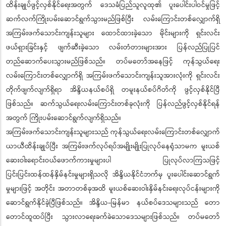
ထိန်းချုပ်ဖွင့်လှစ်နိုင်ရေးအတွက် ဒေသခံပြည်သူလူထု၏ ပူးပေါင်းပါဝင်မှုဖြင့်
ဆက်လက်ကြိုးပမ်းဆောင်ရွက်သွားမည်ဖြစ်ပြီး လမ်းကြောင်းတစ်လျှောက်ရှိ
အကြမ်းဖက်သောင်းကျန်းသူများ ထောင်ထားခဲ့သော မိုင်းများကို ရှင်းလင်း
ဖယ်ရှားခြင်းနှင့် ဖျက်ဆီးခဲ့သော လမ်းတံတားများအား ပြန်လည်ပြုပြင်
တည်ဆောက်ပေးသွားမည်ဖြစ်သည်။ တပ်မတော်အနေဖြင့် ကုန်သွယ်ရေး
လမ်းကြောင်းတစ်လျှောက်ရှိ အကြမ်းဖက်သောင်းကျန်းသူအားလုံးကို ရှင်းလင်း
တိုက်ဖျက်လျက်ရှိရာ အိန္ဒိယနယ်စပ်ရှိ တမူးနယ်စပ်ဂိတ်ကို ဖွင့်လှစ်နိုင်ပြီ
ဖြစ်သည်။ ဆက်သွယ်ရေးလမ်းကြောင်းတစ်ခုလုံးကို ပြန်လည်ဖွင့်လှစ်နိုင်ရန်
အတွက် ကြိုးပမ်းဆောင်ရွက်လျက်ရှိသည်။
အကြမ်းဖက်သောင်းကျန်းသူများသည် ကုန်သွယ်ရေးလမ်းကြောင်းတစ်လျှောက်
ယာယီထိန်းချုပ်ပြီး အကြမ်းဖက်လုပ်ရပ်အမျိုးမျိုးပြုလုပ်နေရုံသာမက မူးယစ်
ဆေးဝါးရောင်းဝယ်ဖောက်ကားမှုများပါ ပြုလုပ်လာကြသဖြင့်
ပြင်းပြင်းထန်ထန်နှိမ်နင်းမှုများရှိသလို အိန္ဒိယနိုင်ငံဘက်မှ ပူးပေါင်းဆောင်ရွက်
မှုများဖြင့် အတိုင်း အတာတစ်ခုအထိ မူးယစ်ဆေးဝါးနှိမ်နင်းရေးလုပ်ငန်းများကို
ဆောင်ရွက်နိုင်ခဲ့ပြီဖြစ်သည်။ အိန္ဒိယ-မြန်မာ နယ်စပ်ဒေသများသည် တော
တောင်ထူထပ်ပြီး သွားလာရေးခက်ခဲသောဒေသများဖြစ်သည်။ တပ်မတော်