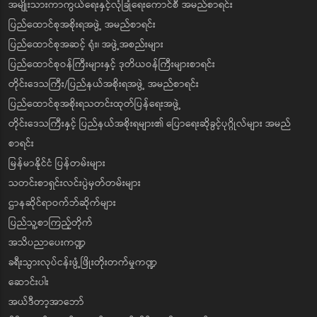
အမျိုးသားကာကွယ်ရေးနှင့်လုံခြုံရေးကောင်စီ အမည်စာရင်း
ပြည်ထောင်စုအစိုးရအဖွဲ့ အမည်စာရင်း
ပြည်ထောင်စုအဆင့် ရုံး၊ အဖွဲ့အစည်းများ
ပြည်ထောင်စုဝန်ကြီးများနှင့် ဒုတိယဝန်ကြီးများစာရင်း
တိုင်းဒေသကြီး/ပြည်နယ်အစိုးရအဖွဲ့ အမည်စာရင်း
ပြည်ထောင်စုအစိုးရသတင်းထုတ်ပြန်ရေးအဖွဲ့
တိုင်းဒေသကြီးနှင့် ပြည်နယ်အစိုးရများ၏ ပြောရေးဆိုခွင့်ပုဂ္ဂိုလ်များ အမည်
စာရင်း
မြန်မာနိုင်ငံ ပြန်တမ်းများ
သတင်းစာရှင်းလင်းပွဲမှတ်တမ်းများ
ဌာနဆိုင်ရာဝက်ဘ်ဆိုက်များ
ပြည်သူ့စာကြည့်တိုက်
အသိပညာပေးကဏ္ဍ
ခရီးသွားလုပ်ငန်းဖွံ့ဖြိုးတိုးတက်မှုကဏ္ဍ
ဆောင်းပါး
အယ်ဒီတာ့အာဘော်