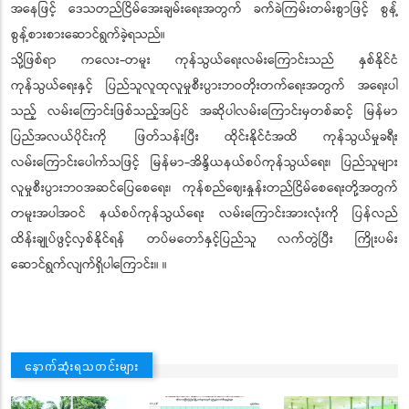
အနေဖြင့် ဒေသတည်ငြိမ်အေးချမ်းရေးအတွက် ခက်ခဲကြမ်းတမ်းစွာဖြင့် စွန့်
စွန့်စားစားဆောင်ရွက်ခဲ့ရသည်။
သို့ဖြစ်ရာ ကလေး-တမူး ကုန်သွယ်ရေးလမ်းကြောင်းသည် နှစ်နိုင်ငံ
ကုန်သွယ်ရေးနှင့် ပြည်သူလူထုလူမှုစီးပွားဘဝတိုးတက်ရေးအတွက် အရေးပါ
သည့် လမ်းကြောင်းဖြစ်သည့်အပြင် အဆိုပါလမ်းကြောင်းမှတစ်ဆင့် မြန်မာ
ပြည်အလယ်ပိုင်းကို ဖြတ်သန်းပြီး ထိုင်းနိုင်ငံအထိ ကုန်သွယ်မှုခရီး
လမ်းကြောင်းပေါက်သဖြင့် မြန်မာ-အိန္ဒိယနယ်စပ်ကုန်သွယ်ရေး၊ ပြည်သူများ
လူမှုစီးပွားဘဝအဆင်ပြေစေရေး၊ ကုန်စည်ဈေးနှုန်းတည်ငြိမ်စေရေးတို့အတွက်
တမူးအပါအဝင် နယ်စပ်ကုန်သွယ်ရေး လမ်းကြောင်းအားလုံးကို ပြန်လည်
ထိန်းချုပ်ဖွင့်လှစ်နိုင်ရန် တပ်မတော်နှင့်ပြည်သူ လက်တွဲပြီး ကြိုးပမ်း
ဆောင်ရွက်လျက်ရှိပါကြောင်း။ ။
နောက်ဆုံးရသတင်းများ