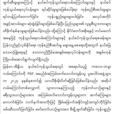
ဖျက်ဆီးမှုများကြောင့် နယ်စပ်ကုန်သွယ်ရေးလမ်းကြောင်းများနှင့် နယ်စပ်
ကုန်သွယ်ရေးလုပ်ငန်းများ ရပ်ဆိုင်းမှုများဖြစ်ပေါ်ခဲ့ရာ ကုန်စည်စီးဆင်းမှုများ
ရပ်တန့်ပြတ်တောက်ခြင်း၊ ကုန်ပစ္စည်းများရှားပါးခြင်း၊ အလုပ်အကိုင်
အခွင့်အလမ်းများ ဆုံးရှုံးခြင်းများဖြစ်ပေါ်ခဲ့ပြီး ပြည်သူများ၏ လူမှုစီးပွားဘဝများ
ထိခိုက်နစ်နာမှုများဖြစ်ပေါ်ခဲ့သည်။ ထို့ကြောင့် နိုင်ငံတော်အစိုးရနှင့် တပ်မတော်
အနေဖြင့် ကုန်သွယ်ရေးလမ်းကြောင်းများနှင့် နယ်စပ်ကုန်သွယ်ရေးစခန်းများ
ပြန်လည်ဖွင့်လှစ်နိုင်ရေး၊ ကုန်စည်စီးဆင်းမှု ချောမွေ့စေရေးတို့အတွက် နယ်မြေ
ဒေသလုံခြုံရေးနှင့် ဒေသတည်ငြိမ်အေးချမ်းရေးလုပ်ငန်းများကို အစွမ်းကုန်
ကြိုးပမ်းဆောင်ရွက်လျက်ရှိသည်။
မြန်မာ-အိန္ဒိယ နယ်စပ်ကုန်သွယ်ရေးတွင် အရေးပါသည့် ကလေး-တမူး
လမ်းကြောင်းကို PDF အမည်ခံအကြမ်းဖက်သောင်းကျန်းသူ ပူးပေါင်းအဖွဲ့များ
က ၂၀၂၄ ခုနှစ်မှစတင်၍ ယာယီစိုးမိုးပိတ်ဆို့ခြင်းဖြစ်ပေါ်ခဲ့သည်။ အဆိုပါ
လမ်းကြောင်းတစ်လျှောက် သွားလာနေကြသည့် ကုန်တင်ယာဉ်များနှင့်
ခရီးသွားယာဉ်များအား အကြမ်းဖက်သောင်းကျန်းသူများက ဆက်ကြေးများ
ကောက်ခံခြင်း၊ လက်နက်အားကိုးဖြင့် ခြိမ်းခြောက်အနိုင်ကျင့်အကျပ်ကိုင်ခြင်း၊
ဖမ်းဆီးသတ်ဖြတ်ခြင်း၊ မော်တော်ယာဉ်များအား မီးရှို့ဖျက်ဆီးခြင်း၊ ကုန်ပစ္စည်း