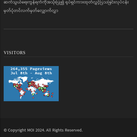
ဆက်သွယ်ရေးကွန်ရက်ကိုအသုံးပြု၍ ရုပ်ရှင်ကားထုတ်လွှင့်ပြသခြင်းလုပ်ငန်း
မှတ်ပုံတင်လက်မှတ်လျှောက်လွှာ
VISITORS
© Copyright
MOI
2024. All Rights Reserved.