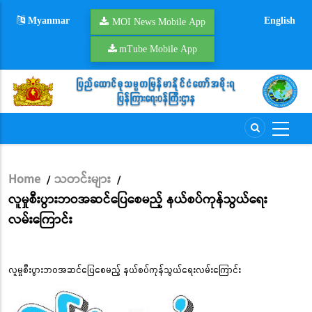
Skip
Myanmar
English
to
MOI News Mobile App
main
mTube Mobile App
content
Home
သတင်းများ
/
/
Breadcrumb
လူမှုစီးပွားဘဝအဆင်ပြေစေမည့် နယ်စပ်ကုန်သွယ်ရေး
လမ်းကြောင်း
လူမှုစီးပွားဘဝအဆင်ပြေစေမည့် နယ်စပ်ကုန်သွယ်ရေးလမ်းကြောင်း