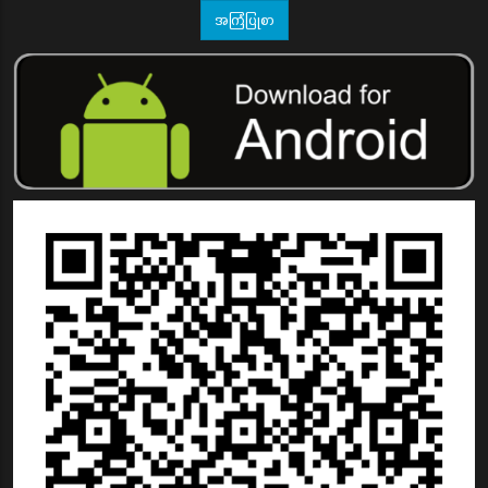
အကြံပြုစာ