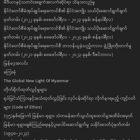
မီဒီယာနှင့်သတင်းအချက်အလက်ဆိုင်ရာ သိနားလည်မှု
နိုင်ငံတော်စီမံအုပ်ချုပ်ရေးကောင်စီ၏ နိုင်ငံအကျိုး သယ်ပိုးဆောင်ရွက်ချက်
မှတ်တမ်း (၂၀၂၂ ခုနှစ်၊ ဖေဖော်ဝါရီလ - ၂၀၂၃ ခုနှစ်၊ ဇန်နဝါရီလ)
နိုင်ငံတော်စီမံအုပ်ချုပ်ရေးကောင်စီ၏ နိုင်ငံအကျိုး သယ်ပိုးဆောင်ရွက်ချက်
မှတ်တမ်း (၂၀၂၃ ခုနှစ်၊ ဖေဖော်ဝါရီလ - ၂၀၂၄ ခုနှစ်၊ ဇန်နဝါရီလ)
နိုင်ငံတော်စီမံအုပ်ချုပ်ရေးကောင်စီ တာဝန်ယူခဲ့သည့်ကာလ ဖွံ့ဖြိုးတိုးတက်မှု
မှတ်တမ်း (၂၀၂၁ ခုနှစ်၊ ဖေဖော်ဝါရီလ - ၂၀၂၃ ခုနှစ်၊ ဒီဇင်ဘာလ)
မြန်မာ့အလင်း
ကြေးမုံ
The Global New Light Of Myanmar
တိုက်ရိုက်ထုတ်လွှင့်မှုများ
ရုပ်မြင်သံကြားနှင့်အသံထုတ်လွှင့်ခြင်း လုပ်ငန်းဆိုင်ရာ လိုက်နာရမည့် ကျင့်ဝတ်
များ (Code of Ethics)
(၇၅)နှစ်မြောက် မြန်မာ-ရုရှား သံတမန်ဆက်သွယ်ထူထောင်မှုအထိမ်းအမှတ်
မြန်မာ-ရုရှားချစ်ကြည်ရေးနှင့်ပူးပေါင်းဆောင်ရွက်မှု သမိုင်းဓာတ်ပုံမှတ်တမ်း
(၁၉၄၈-၂၀၂၃)