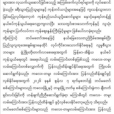
များအား လုယက်ယူဆောင်ခြင်းစသည့် အကြမ်းဖက်လုပ်ရပ်များကို လုပ်ဆောင်
ခဲ့သည်။ ခရီးသွားပြည်သူများနှင့် ကုန်တင်ယာဉ်များအနေဖြင့် ကူးသန်းသွားလာ
ခြင်းမပြုလုပ်ရဲတော့ဘဲ ကုန်စည်သယ်ယူပို့ဆောင်မှုများ နှောင့်နှေးရပ်တန့်၍
နယ်စပ်ကုန်သွယ်ရေးလျော့ကျလာပြီး ဒေသတွင်းစားသောက်ကုန်နှင့် လူသုံး
ကုန်များ ပြတ်လပ်ကာ ကုန်ဈေးနှုန်းကြီးမြင့်မှုများ ဖြစ်ပေါ်လာခဲ့ရသည်။
ထို့ကြောင့် တပ်မတော်အနေဖြင့် နယ်မြေဒေသတည်ငြိမ်အေးချမ်းပြီး
ပြည်သူလူထုအေးချမ်းစွာနေထိုင် လုပ်ကိုင်စားသောက်နိုင်ရေးနှင့် လူမှုစီးပွား
ဘဝများ ဖွံ့ဖြိုးတိုးတက်လာစေရေးအတွက် မြန်မာ-အိန္ဒိယ နယ်စပ်
ကုန်သွယ်ရေးတွင် အရေးပါသည့် လမ်းကြောင်းတစ်ခုဖြစ်သည့် ကလေး-တမူး
လမ်းကြောင်းတစ်လျှောက်ကို ပြန်လည်ထိန်းချုပ်နိုင်ရေးအတွက် ကြိုးပမ်း
ဆောင်ရွက်ခဲ့သည်။ ကလေး-တမူး လမ်းကြောင်းအား ပြန်လည်ထိန်းချုပ်ဖွင့်
လှစ်နိုင်ရေးအတွက် ၂၀၂၆ ခုနှစ် ဇွန်လ ၇ ရက်မှစတင်၍ တပ်မတော်
စစ်ကြောင်းများသည် ကလေးမြို့နှင့် တမူးမြို့ဘက်မှ စစ်ကြောင်းခွဲကာ ချီတက်
ရှင်းလင်းခြင်းကို ဟန်ချက်ညီညီဆောင်ရွက်ခဲ့ရာ မကြာမီတွင် ကလေး- တမူး
လမ်းကြောင်းအား ပြန်လည်ထိန်းချုပ် ဖွင့်လှစ်ပေးနိုင်တော့မည်ဟု သိရသည်။
တပ်မတော်စစ်ကြောင်းများသည် ကလေး-တမူးလမ်းကြောင်းအား ပြန်လည်