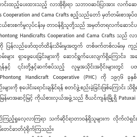
 ပုံလောင်းထည့်ပေးထားသည့် လာအိုရိုးရာ သဘာဝဆပ်ပြာအား လက်ဆေ
fts Cooperation and Cama Crafts ဧည့်သည်တော် မှတ်တမ်းစာအုပ
ငယ်စားစက်မှုလုပ်ငန်းမှ တာဝန်ရှိသူတို့သည် အမှတ်တရလက်ဆောင်ပစ
Phontong Handicrafts Cooperation and Cama Crafts သည် လ
ျားကို ပြန်လည်ဖော်ထုတ်ထိန်းသိမ်းမှုအတွက် တစ်ဖက်တစ်လမ်းမှ က
အလမ်းများ ရှာဖွေပေးခြင်းများကို ဆောင်ရွက်ပေးလျက်ရှိကြောင်း၊ အ
နှင့် ၎င်းတို့နှင့်ဆက်စပ်သည့် လူမှုအသိုင်းအဝိုင်းများတွင် 
်း၊ Phontong Handicraft Cooperative (PHC) ကို ၁၉၇၆ ခုနှစ်တွင
ျားကို စုပေါင်းရောင်းချနိုင်ရန် စတင်ဖွဲ့စည်းခဲ့ခြင်းဖြစ်ကြောင်း သိရ
် မြန်မာအဆင့်မြင့် ကိုယ်စားလှယ်အဖွဲ့သည် ဗီယင်ကျန်းမြို့ရှိ Patu
ရှုလေ့လာကြရာ သက်ဆိုင်ရာတာဝန်ရှိသူများက လိုက်လံရှင်းလင်းတင်ပ
မ်းတင်ဓာတ်ပုံရိုက်ကြသည်။