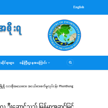
English
ဆိုင်ရာများ
ဝန်ကြီးဌာနအကြောင်း
်းမြို့ရှိ လာအိုအသေးစား၊ အငယ်စားစက်မှုလုပ်ငန်း Phonthong
ကြူလှ ဦးဆောင်သည့် မြန်မာအဆင့်မြင့်