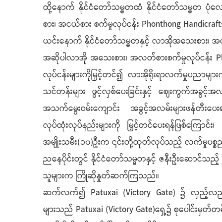
ထို့နောက် နိုင်ငံတော်သမ္မတထံ နိုင်ငံတော်သမ္မတ
စား၊ အငယ်စား စက်မှုလုပ်ငန်း Phonthong Handicra
ယင်းနောက် နိုင်ငံတော်သမ္မတနှင့် လာအိုအသေးစား၊ အ
အဆိုပါလာအို အသေးစား၊ အလတ်စားစက်မှုလုပ်ငန်း 
လုပ်ငန်းများကိုမြှင့်တင်၍ လာအိုရိုးရာလက်မှုပညာမ
သင်တန်းများ ဖွင့်လှစ်ပေးခြင်းနှင့် ဈေးကွက်အခွင့်
အသက်မွေးဝမ်းကျောင်း အခွင့်အလမ်းများဖန်တီးပေးရန်
လုပ်ထုံးလုပ်နည်းများကို မြှင့်တင်ပေးရန်ဖြစ်ကြောင
အမျိုးသမီး(၁၀)ဦးက ၎င်းတို့ထုတ်လုပ်သည့် လက်မှုပစ္စည်းမ
ညနေပိုင်းတွင် နိုင်ငံတော်သမ္မတနှင့် ဇနီးဦးဆောင်သည့
သူများက ကြိုဆိုနှုတ်ဆက်ကြသည်။
ဆက်လက်၍ Patuxai (Victory Gate) ၌ လှည့်လည်ကြည့်
များသည် Patuxai (Victory Gate)ရှေ့၌ စုပေါင်းမှတ်တ