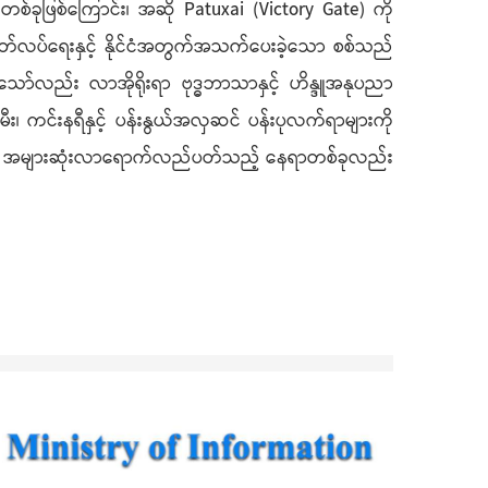
ခုဖြစ်ကြောင်း၊ အဆို Patuxai (Victory Gate) ကို
 လွတ်လပ်ရေးနှင့် နိုင်ငံအတွက်အသက်ပေးခဲ့သော စစ်သည်
ော်လည်း လာအိုရိုးရာ ဗုဒ္ဓဘာသာနှင့် ဟိန္ဒူအနုပညာ
ီး၊ ကင်းနရီနှင့် ပန်းနွယ်အလှဆင် ပန်းပုလက်ရာများကို
ရီးသွားများ အများဆုံးလာရောက်လည်ပတ်သည့် နေရာတစ်ခုလည်း