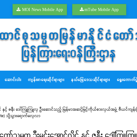
MOI News Mobile App
mTube Mobile App
ဆောင်းပါး
ကျန်းမာရေးဆိုင်ရာများ
နယ်မြေဒေသဆိုင်ရာများ
ရွေးကောက်ပွဲ
ုင် နှင့် ဇနီး ဒေါ်ကြူကြူလှ ဦးဆောင်သည့် မြန်မာအဆင့်မြင့်ကိုယ်စားလှယ်အဖွဲ့ ဗီယင်ကျန
Gate) သို့သွားရောက်လေ့လာ
ငံတော်သမ္မတ ဦးမင်းအောင်လှိုင် နှင့် ဇနီး ဒေါ်ကြူ