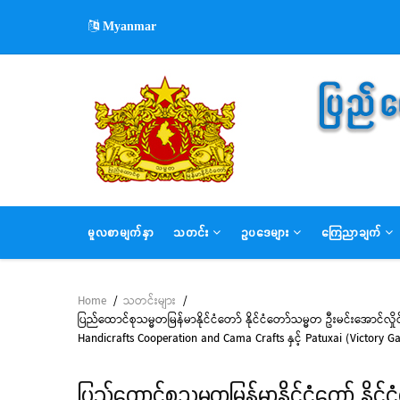
Skip
Myanmar
to
main
content
MAIN
မူလစာမျက်နှာ
သတင်း
ဥပဒေများ
ကြေညာချက်
NAVIGATION
Home
/
သတင်းများ
/
Breadcrumb
ပြည်ထောင်စုသမ္မတမြန်မာနိုင်ငံတော် နိုင်ငံတော်သမ္မတ ဦးမင်းအောင်လှိ
Handicrafts Cooperation and Cama Crafts နှင့် Patuxai (Victory 
ပြည်ထောင်စုသမ္မတမြန်မာနိုင်ငံတော် နိုင်