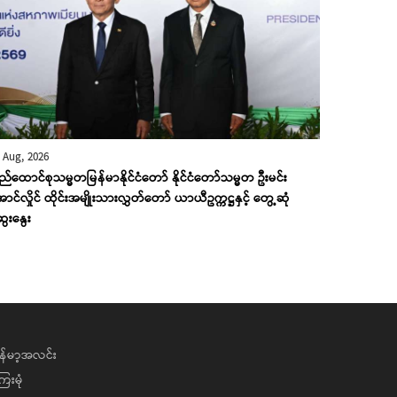
 Aug, 2026
ည်ထောင်စုသမ္မတမြန်မာနိုင်ငံတော် နိုင်ငံတော်သမ္မတ ဦးမင်း
ာင်လှိုင် ထိုင်းအမျိုးသားလွှတ်တော် ယာယီဥက္ကဋ္ဌနှင့် တွေ့ဆုံ
ေးနွေး
န်မာ့အလင်း
ေးမုံ