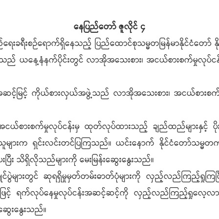
နေပြည်တော် ဇူလိုင် ၄
ကြည်ရေးခရီးစဉ်ရောက်ရှိနေသည့် ပြည်ထောင်စုသမ္မတမြန်မာနိုင်ငံတော် နို
ဲ့သည် ယနေ့နံနက်ပိုင်းတွင် လာအိုအသေးစား၊ အငယ်စားစက်မှုလုပ်
ာအဆင့်မြင့် ကိုယ်စားလှယ်အဖွဲ့သည် လာအိုအသေးစား၊ အငယ်စားစက်မှု
်စားစက်မှုလုပ်ငန်းမှ ထုတ်လုပ်ထားသည့် ချည်ထည်များနှင့် ပိုး
ှိသူများက ရှင်းလင်းတင်ပြကြသည်။ ယင်းနောက် နိုင်ငံတော်သမ္မ
ေးပြီး သိရှိလိုသည်များကို မေးမြန်းဆွေးနွေးသည်။
ွဲများတွင် ဆုရရှိမှုမှတ်တမ်းဓာတ်ပုံများကို လှည့်လည်ကြည့်ရှုကြပြီး ပ
များဖြင့် ရက်လုပ်နေမှုလုပ်ငန်းအဆင့်ဆင့်ကို လှည့်လည်ကြည့်ရှုလေ
းဆွေးနွေးသည်။