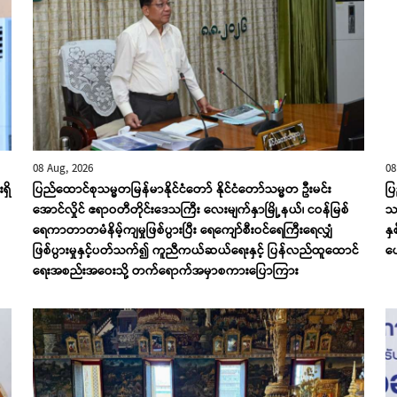
08 Aug, 2026
08
ရှိ
ပြည်ထောင်စုသမ္မတမြန်မာနိုင်ငံတော် နိုင်ငံတော်သမ္မတ ဦးမင်း
ပြ
အောင်လှိုင် ဧရာဝတီတိုင်းဒေသကြီး လေးမျက်နှာမြို့နယ်၊ ငဝန်မြစ်
သရ
ရေကာတာတမံနိမ့်ကျမှုဖြစ်ပွားပြီး ရေကျော်စီးဝင်ရေကြီးရေလျှံ
နှ
ဖြစ်ပွားမှုနှင့်ပတ်သက်၍ ကူညီကယ်ဆယ်ရေးနှင့် ပြန်လည်ထူထောင်
ပေ
ရေးအစည်းအဝေးသို့ တက်ရောက်အမှာစကားပြောကြား