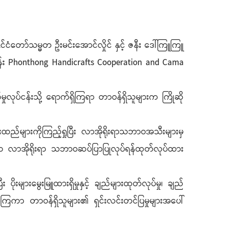
င်ငံတော်သမ္မတ ဦးမင်းအောင်လှိုင် နှင့် ဇနီး ဒေါ်ကြူကြူ
ငန်း Phonthong Handicrafts Cooperation and Cama
လုပ်ငန်းသို့ ရောက်ရှိကြရာ တာဝန်ရှိသူများက ကြိုဆို
ထည်များကိုကြည့်ရှုပြီး လာအိုရိုးရာသဘာဝအသီးများမှ
တက လာအိုရိုးရာ သဘာဝဆပ်ပြာပြုလုပ်ရန်ထုတ်လုပ်ထား
ိုးများမွေးမြူထားရှိမှုနှင့် ချည်များထုတ်လုပ်မှု၊ ချည်
့လာကြကာ တာဝန်ရှိသူများ၏ ရှင်းလင်းတင်ပြမှုများအပေါ်