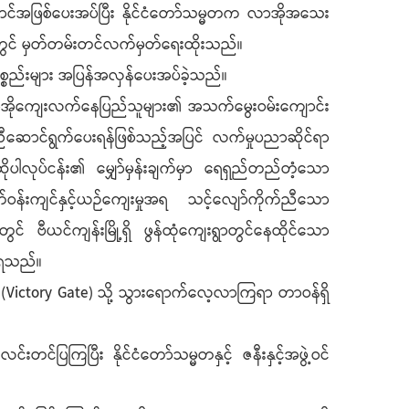
ာင်အဖြစ်ပေးအပ်ပြီး နိုင်ငံတော်သမ္မတက လာအိုအသေး
်တွင် မှတ်တမ်းတင်လက်မှတ်ရေးထိုးသည်။
္စည်းများ အပြန်အလှန်ပေးအပ်ခဲ့သည်။
ာအိုကျေးလက်နေပြည်သူများ၏ အသက်မွေးဝမ်းကျောင်း
ူညီဆောင်ရွက်ပေးရန်ဖြစ်သည့်အပြင် လက်မှုပညာဆိုင်ရာ
ဆိုပါလုပ်ငန်း၏ မျှော်မှန်းချက်မှာ ရေရှည်တည်တံ့သော
ပတ်ဝန်းကျင်နှင့်ယဉ်ကျေးမှုအရ သင့်လျော်ကိုက်ညီသော
် ဗီယင်ကျန်းမြို့ရှိ ဖွန်ထုံကျေးရွာတွင်နေထိုင်သော
ှိရသည်။
xai (Victory Gate) သို့ သွားရောက်လေ့လာကြရာ တာဝန်ရှိ
ြကြပြီး နိုင်ငံတော်သမ္မတနှင့် ဇနီးနှင့်အဖွဲ့ဝင်