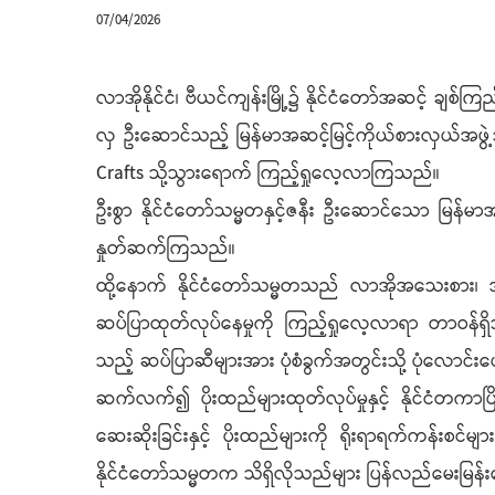
07/04/2026
လာအိုနိုင်ငံ၊ ဗီယင်ကျန်းမြို့၌ နိုင်ငံတော်အဆင့် ချစ်
လှ ဦးဆောင်သည့် မြန်မာအဆင့်မြင့်ကိုယ်စားလှယ်အဖွ
Crafts သို့သွားရောက် ကြည့်ရှုလေ့လာကြသည်။
ဦးစွာ နိုင်ငံတော်သမ္မတနှင့်ဇနီး ဦးဆောင်သော မြန်မ
နှုတ်ဆက်ကြသည်။
ထို့နောက် နိုင်ငံတော်သမ္မတသည် လာအိုအသေးစား၊ အငယ
ဆပ်ပြာထုတ်လုပ်နေမှုကို ကြည့်ရှုလေ့လာရာ တာဝန်ရ
သည့် ဆပ်ပြာဆီများအား ပုံစံခွက်အတွင်းသို့ ပုံလောင်းပ
ဆက်လက်၍ ပိုးထည်များထုတ်လုပ်မှုနှင့် နိုင်ငံတကာပြိုင်ပ
ဆေးဆိုးခြင်းနှင့် ပိုးထည်များကို ရိုးရာရက်ကန်းစင်
နိုင်ငံတော်သမ္မတက သိရှိလိုသည်များ ပြန်လည်မေးမြန်