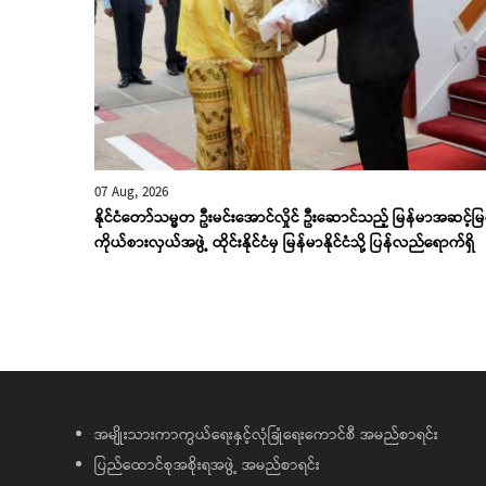
07 Aug, 2026
နိုင်ငံတော်သမ္မတ ဦးမင်းအောင်လှိုင် ဦးဆောင်သည့် မြန်မာအဆင့်မြင
ကိုယ်စားလှယ်အဖွဲ့ ထိုင်းနိုင်ငံမှ မြန်မာနိုင်ငံသို့ ပြန်လည်ရောက်ရှိ
အမျိုးသားကာကွယ်ရေးနှင့်လုံခြုံရေးကောင်စီ အမည်စာရင်း
ပြည်ထောင်စုအစိုးရအဖွဲ့ အမည်စာရင်း