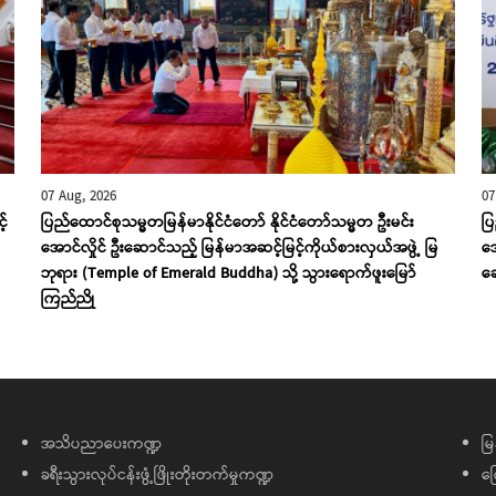
07 Aug, 2026
07
့်
ပြည်ထောင်စုသမ္မတမြန်မာနိုင်ငံတော် နိုင်ငံတော်သမ္မတ ဦးမင်း
ပြ
အောင်လှိုင် ဦးဆောင်သည့် မြန်မာအဆင့်မြင့်ကိုယ်စားလှယ်အဖွဲ့ မြ
အေ
ဘုရား (Temple of Emerald Buddha) သို့ သွားရောက်ဖူးမြော်
ဆွ
ကြည်ညို
အသိပညာပေးကဏ္ဍ
မြ
ခရီးသွားလုပ်ငန်းဖွံ့ဖြိုးတိုးတက်မှုကဏ္ဍ
ကြ