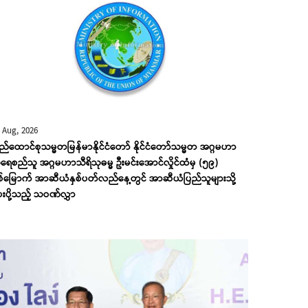
 Aug, 2026
ည်ထောင်စုသမ္မတမြန်မာနိုင်ငံတော် နိုင်ငံတော်သမ္မတ အဂ္ဂမဟာ
ေစည်သူ အဂ္ဂမဟာသီရိသုဓမ္မ ဦးမင်းအောင်လှိုင်ထံမှ (၅၉)
စ်မြောက် အာဆီယံနှစ်ပတ်လည်နေ့တွင် အာဆီယံပြည်သူများသို့
းပို့သည့် သဝဏ်လွှာ