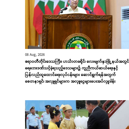
08 Aug, 2026
ဧရာဝတီတိုင်းဒေသကြီး၊ ဟင်္သာတခရိုင်၊ လေးမျက်နှာမြို့နယ်အတွင်း
ရေဘေးဒဏ်သင့်ခဲ့ရသည့်ဒေသများ၌ ကူညီကယ်ဆယ်ရေးနှင့်
ပြန်လည်ထူထောင်ရေးလုပ်ငန်းများ ဆောင်ရွက်ရန်အတွက်
စေတနာရှင်၊ အလှူရှင်များက အလှူငွေများပေးအပ်လှူဒါန်း