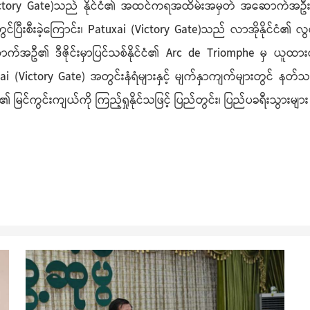
(Victory Gate)သည် နိုင်ငံ၏ အထင်ကရအထိမ်းအမှတ် အဆောက်အဦးတစ်
ွင်ပြီးစီးခဲ့ကြောင်း၊ Patuxai (Victory Gate)သည် လာအိုနိုင်ငံ၏
ာက်အဦ၏ ဒီဇိုင်းမှာပြင်သစ်နိုင်ငံ၏ Arc de Triomphe မှ ယူထားသ
 (Victory Gate) အတွင်းနံရံများနှင့် မျက်နှာကျက်များတွင် နတ်သမ
ane မြို့၏ မြင်ကွင်းကျယ်ကို ကြည့်ရှုနိုင်သဖြင့် ပြည်တွင်း၊ ပြည်ပခ