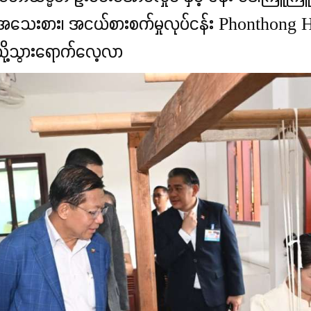
ိ လာအိုအသေးစား၊ အငယ်စားစက်မှုလုပ်ငန်း Phonth
သို့သွားရောက်လေ့လာ