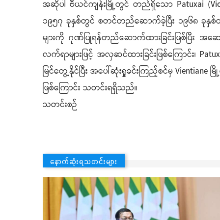
အဆိုပါ ဗီယင်ကျန်းမြို့တွင် တည်ရှိသော Patuxai 
၁၉၅၇ ခုနှစ်တွင် စတင်တည်ဆောက်ခဲ့ပြီး ၁၉၆၈ ခုနှစ်တ
များကို ဂုဏ်ပြုရန်တည်ဆောက်ထားခြင်းဖြစ်ပြီး အဆေ
လက်ရာများဖြင့် အလှဆင်ထားခြင်းဖြစ်ကြောင်း၊ Patuxai
မြင်တွေ့နိုင်ပြီး အပေါ်ဆုံးရှုခင်းကြည့်စင်မှ Vienti
ဖြစ်ကြောင်း သတင်းရရှိသည်။
သတင်းစဉ်
နောက်ဆုံးရသတင်းများ