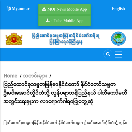
Skip
Myanmar
English
to
MOI News Mobile App
main
mTube Mobile App
content
Home
သတင်းများ
/
/
Breadcrumb
ပြည်ထောင်စုသမ္မတမြန်မာနိုင်ငံတော် နိုင်ငံတော်သမ္မတ
ဦးမင်းအောင်လှိုင်ထံသို့ လွန်ပရာဘန်ပြည်နယ် ပါတီကော်မတီ
အတွင်းရေးမှူးက လာရောက်ဂါရဝပြုတွေ့ဆုံ
ပြည်ထောင်စုသမ္မတမြန်မာနိုင်ငံတော် နိုင်ငံတော်သမ္မတ ဦးမင်းအောင်လှိုင်ထံသို့ လွန်ပ