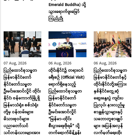
Emerald Buddha) သို့
သွားရောက်ဖူးမြော်
ကြည်ညို
07 Aug, 2026
06 Aug, 2026
06 Aug, 2026
ပြည်ထောင်စုသမ္မတ
ထိုင်းနိုင်ငံ၌ တရားဝင်
ပြည်ထောင်စုသမ္မတ
မြန်မာနိုင်ငံတော်
ခရီးစဉ် (Official Visit)
မြန်မာနိုင်ငံတော်နှင့်
နိုင်ငံတော်သမ္မတ
ရောက်ရှိနေသည့်
ထိုင်းနိုင်ငံတို့အကြား
ဦးမင်းအောင်လှိုင် ထိုင်း
ပြည်ထောင်စုသမ္မတ
နှစ်နိုင်ငံတွေ့ဆုံ
နိုင်ငံ၊ ဗန်ကောက်မြို့ရှိ
မြန်မာနိုင်ငံတော်
ဆွေးနွေးပွဲ ကျင်းပ
မြန်မာသံရုံး၊ စစ်သံရုံး
နိုင်ငံတော်သမ္မတ
ပြုလုပ်၊ နားလည်မှု
တို့မှ ဝန်ထမ်းများ၊
ဦးမင်းအောင်လှိုင်
စာချွန်လွှာများနှင့်
မိသားစုဝင်များ၊
"မြန်မာ-ထိုင်း
သဘောတူစာချုပ်
ပညာတော်သင်
စီးပွားရေးဖိုရမ်" သို့
များ အပြန်အလှန်
သင်တန်းသားများအား
တက်ရောက်မိန့်ခွန်း
လက်မှတ်ရေးထိုး