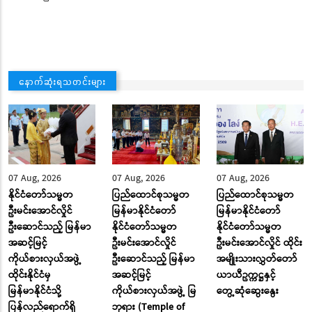
နောက်ဆုံးရသတင်းများ
07 Aug, 2026
07 Aug, 2026
07 Aug, 2026
နိုင်ငံတော်သမ္မတ
ပြည်ထောင်စုသမ္မတ
ပြည်ထောင်စုသမ္မတ
ဦးမင်းအောင်လှိုင်
မြန်မာနိုင်ငံတော်
မြန်မာနိုင်ငံတော်
ဦးဆောင်သည့် မြန်မာ
နိုင်ငံတော်သမ္မတ
နိုင်ငံတော်သမ္မတ
အဆင့်မြင့်
ဦးမင်းအောင်လှိုင်
ဦးမင်းအောင်လှိုင် ထိုင်း
ကိုယ်စားလှယ်အဖွဲ့
ဦးဆောင်သည့် မြန်မာ
အမျိုးသားလွှတ်တော်
ထိုင်းနိုင်ငံမှ
အဆင့်မြင့်
ယာယီဥက္ကဋ္ဌနှင့်
မြန်မာနိုင်ငံသို့
ကိုယ်စားလှယ်အဖွဲ့ မြ
တွေ့ဆုံဆွေးနွေး
ပြန်လည်ရောက်ရှိ
ဘုရား (Temple of