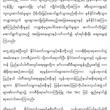
ကုန်မြို့၊ မန္တလေးမြို၊ ပုဂံနှင့် ကျိုင်းတုံမြို့တို့အကြား ခရီးသွားကဏ္ဍနှင့်
ကူးလူးဆက်ဆံမှုများ ပိုမိုတိုးမြှင့်ဆောင်ရွက်သွားမည်ဆိုပါက နှစ်နိုင်ငံခရီးသွား
ကဏ္ဍအတွက် များစွာအကျိုးဖြစ်စေမည့်အခြေအနေများနှင့် နှစ်နိုင်ငံအကြား
ချစ်ကြည်ရင်းနှီးမှုနှင့် ကဏ္ဍစုံမှပူးပေါင်းဆောင်ရွက်မှုများ ဆက်လက်တိုးမြှင့်
ဆောင်ရွက်သွားမည့် အခြေအနေများနှင့်ပတ်သက်၍ ရင်းရင်းနှီးနှီး ဆွေးနွေးခဲ့
ကြသည်။
တွေ့ဆုံပွဲအပြီးတွင် နိုင်ငံတော်သမ္မတနှင့်ဇနီးတို့သည် လာအိုရိုးရာဆုတောင်းပွဲ
အခမ်းအနား (ဘာစီပွဲတော်) သို့တက်ရောက်ပြီး နိုင်ငံတော်သမ္မတနှင့် လွန်ပရာ
ဘန် ပြည်နယ်ပါတီအတွင်းရေးမှူးတို့က မင်္ဂလာဆီမီးများထွန်းညှိပူဇော်၍ လာ
အိုရိုးရာအစဉ်အလာဖြင့် ဆုမွန်ကောင်းများတောင်းကြကာ လွန်ပရာဘန်
ပြည်နယ် ပါတီအတွင်းရေးမှူးနှင့်ဇနီးနှင့် လွန်ပရာဘန်ပြည်နယ်အစိုးရအဖွဲ့ဝင်
များက နိုင်ငံတော်သမ္မတနှင့်ဇနီးနှင့် မြန်မာအဆင့်မြင့်ကိုယ်စားလှယ်အဖွဲ့ဝင်
များ၏လက်များ၌ ဘာစီရိုးရာမင်္ဂလာကြိုးဖြူ (Sai Sin) ဖြင့် ချည်နှောင်၍
ဆုတောင်းပေးကြသည်။
ထို့နောက် နိုင်ငံတော်သမ္မနှင့်ဇနီးတို့သည် လွန်ပရာဘန်ပြည်နယ်ပါတီ