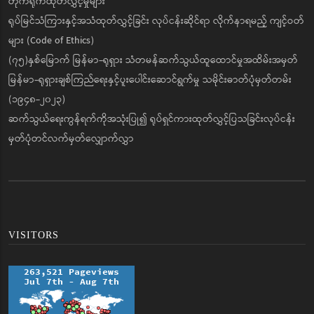
တိုက်ရိုက်ထုတ်လွှင့်မှုများ
ရုပ်မြင်သံကြားနှင့်အသံထုတ်လွှင့်ခြင်း လုပ်ငန်းဆိုင်ရာ လိုက်နာရမည့် ကျင့်ဝတ်
များ (Code of Ethics)
(၇၅)နှစ်မြောက် မြန်မာ-ရုရှား သံတမန်ဆက်သွယ်ထူထောင်မှုအထိမ်းအမှတ်
မြန်မာ-ရုရှားချစ်ကြည်ရေးနှင့်ပူးပေါင်းဆောင်ရွက်မှု သမိုင်းဓာတ်ပုံမှတ်တမ်း
(၁၉၄၈-၂၀၂၃)
ဆက်သွယ်ရေးကွန်ရက်ကိုအသုံးပြု၍ ရုပ်ရှင်ကားထုတ်လွှင့်ပြသခြင်းလုပ်ငန်း
မှတ်ပုံတင်လက်မှတ်လျှောက်လွှာ
VISITORS