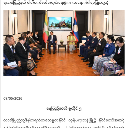
ရာဘန်ပြည်နယ် ပါတီကော်မတီအတွင်းရေးမှူးက လာရောက်ဂါရဝပြုတွေ့ဆုံ
07/05/2026
နေပြည်တော် ဇူလိုင် ၅
လာအိုပြည်သူ့ဒီမိုကရက်တစ်သမ္မတနိုင်ငံ၊ လွန်ပရာဘန်မြို့၌ နိုင်ငံတော်အဆင့်