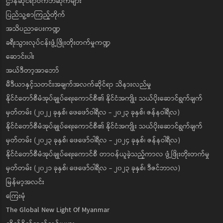
ဌာနဆိုင်ရာဝက်ဘ်ဆိုက်များ
ပြည်သူ့စာကြည့်တိုက်
အသိပညာပေးကဏ္ဍ
ခရီးသွားလုပ်ငန်းဖွံ့ဖြိုးတိုးတက်မှုကဏ္ဍ
ဆောင်းပါး
အယ်ဒီတာ့အာဘော်
မီဒီယာနှင့်သတင်းအချက်အလက်ဆိုင်ရာ သိနားလည်မှု
နိုင်ငံတော်စီမံအုပ်ချုပ်ရေးကောင်စီ၏ နိုင်ငံအကျိုး သယ်ပိုးဆောင်ရွက်ချက်
မှတ်တမ်း (၂၀၂၂ ခုနှစ်၊ ဖေဖော်ဝါရီလ - ၂၀၂၃ ခုနှစ်၊ ဇန်နဝါရီလ)
နိုင်ငံတော်စီမံအုပ်ချုပ်ရေးကောင်စီ၏ နိုင်ငံအကျိုး သယ်ပိုးဆောင်ရွက်ချက်
မှတ်တမ်း (၂၀၂၃ ခုနှစ်၊ ဖေဖော်ဝါရီလ - ၂၀၂၄ ခုနှစ်၊ ဇန်နဝါရီလ)
နိုင်ငံတော်စီမံအုပ်ချုပ်ရေးကောင်စီ တာဝန်ယူခဲ့သည့်ကာလ ဖွံ့ဖြိုးတိုးတက်မှု
မှတ်တမ်း (၂၀၂၁ ခုနှစ်၊ ဖေဖော်ဝါရီလ - ၂၀၂၃ ခုနှစ်၊ ဒီဇင်ဘာလ)
မြန်မာ့အလင်း
ကြေးမုံ
The Global New Light Of Myanmar