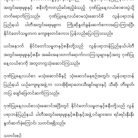
အတွင်းရေးမှူးနှင့် ဇနီးတို့ကတည်ခင်းဧည့်ခံသည့် ဂုဏ်ပြုနေ့လယ်စာစားပွဲသို့
တက်ရောက်ကြသည်။ ဂုဏ်ပြုနေ့လယ်စာမသုံးဆောင်မီ လွန်ပရာဘန်
ပြည်နယ် ပါတီအတွင်းရေးမှူးက ကြိုဆိုနှုတ်ခွန်းဆက်စကားပြောကြားပြီး
နိုင်ငံတော်သမ္မတက ကျေးဇူးတင်စကား ပြန်လည်ပြောကြားသည်။
ယင်းနောက် နိုင်ငံတော်သမ္မတနှင့်ဇနီးတို့သည် လွန်ပရာဘန်ပြည်နယ်ပါတီ
အတွင်းရေးမှူးနှင့်ဇနီး၊ အခမ်းအနားတက်ရောက်လာကြသူများနှင့်အတူ ဂုဏ်ပြု
နေ့လယ်စာကို အတူတကွသုံးဆောင်ကြသည်။
ဂုဏ်ပြုနေ့လယ်စာ မသုံးဆောင်မီနှင့် သုံးဆောင်နေစဉ်အတွင်း လွန်ပရာဘန်
ပြည်နယ် ယဉ်ကျေးမှုအဖွဲ့က လာအိုရိုးရာတေးသီးချင်းများနှင့် သီဆို၊ တီးမှုတ်၊
ကပြ ဖျော်ဖြေတင်ဆက်ကြသည်။
ဂုဏ်ပြုနေ့လယ်စာသုံးဆောင်အပြီးတွင် နိုင်ငံတော်သမ္မတနှင့်ဇနီးတို့သည် လွန်
ပရာဘန်ပြည်နယ် ပါတီအတွင်းရေးမှူးနှင့်ဇနီးနှင့်အဖွဲ့ဝင်များအား ရင်းရင်းနှီးနှီး
နှုတ်ဆက်ခဲ့ကြောင်း သတင်းရရှိသည်။
သတင်းစဉ်