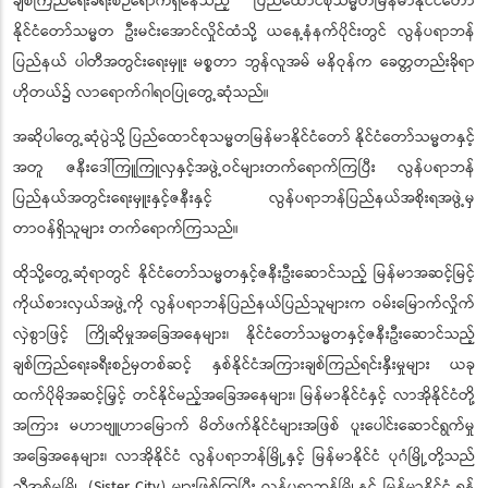
ချစ်ကြည်ရေးခရီးစဉ်ရောက်ရှိနေသည့် ပြည်ထောင်စုသမ္မတမြန်မာနိုင်ငံတော်
နိုင်ငံတော်သမ္မတ ဦးမင်းအောင်လှိုင်ထံသို့ ယနေ့နံနက်ပိုင်းတွင် လွန်ပရာဘန်
ပြည်နယ် ပါတီအတွင်းရေးမှူး မစ္စတာ ဘွန်လူအမ် မနိဝုန်က ခေတ္တတည်းခိုရာ
ဟိုတယ်၌ လာရောက်ဂါရဝပြုတွေ့ဆုံသည်။
အဆိုပါတွေ့ဆုံပွဲသို့ ပြည်ထောင်စုသမ္မတမြန်မာနိုင်ငံတော် နိုင်ငံတော်သမ္မတနှင့်
အတူ ဇနီးဒေါ်ကြူကြူလှနှင့်အဖွဲ့ဝင်များတက်ရောက်ကြပြီး လွန်ပရာဘန်
ပြည်နယ်အတွင်းရေးမှူးနှင့်ဇနီးနှင့် လွန်ပရာဘန်ပြည်နယ်အစိုးရအဖွဲ့မှ
တာဝန်ရှိသူများ တက်ရောက်ကြသည်။
ထိုသို့တွေ့ဆုံရာတွင် နိုင်ငံတော်သမ္မတနှင့်ဇနီးဦးဆောင်သည့် မြန်မာအဆင့်မြင့်
ကိုယ်စားလှယ်အဖွဲ့ကို လွန်ပရာဘန်ပြည်နယ်ပြည်သူများက ဝမ်းမြောက်လှိုက်
လှဲစွာဖြင့် ကြိုဆိုမှုအခြေအနေများ၊ နိုင်ငံတော်သမ္မတနှင့်ဇနီးဦးဆောင်သည့်
ချစ်ကြည်ရေးခရီးစဉ်မှတစ်ဆင့် နှစ်နိုင်ငံအကြားချစ်ကြည်ရင်းနှီးမှုများ ယခု
ထက်ပိုမိုအဆင့်မြှင့် တင်နိုင်မည့်အခြေအနေများ၊ မြန်မာနိုင်ငံနှင့် လာအိုနိုင်ငံတို့
အကြား မဟာဗျူဟာမြောက် မိတ်ဖက်နိုင်ငံများအဖြစ် ပူးပေါင်းဆောင်ရွက်မှု
အခြေအနေများ၊ လာအိုနိုင်ငံ လွန်ပရာဘန်မြို့နှင့် မြန်မာနိုင်ငံ ပုဂံမြို့တို့သည်
ညီအစ်မမြို့ (Sister City) များဖြစ်ကြပြီး လွန်ပရာဘန်မြို့နှင့် မြန်မာနိုင်ငံ ရန်