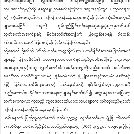
လေ့လာသုံးသပ်ပြီး လွှတ်တော်၏ အခန်းကဏ္ဍအနေဖြင့် မည်သို့ပါဝင်
လုပ်ဆောင်ရမည်ကို ဆွေးနွေးကြစေလိုကြောင်း၊ ဆွေးနွေးပွဲတွင် ပညာရှင်များ
နှင့် ကိုယ်စားလှယ်များ အပြန်အလှန်ဆွေးနွေးစေလိုကြောင်း၊ ကိုယ်စားလှယ်
များအနေဖြင့် ယခုလို စွမ်းရည်မြှင့်တင်ရေးဆွေးနွေးပွဲများမှတစ်ဆင့်
လွှတ်တော်၏အကျိုးနှင့် နိုင်ငံတော်၏အကျိုးကို ဖြစ်ထွန်းစေရန် ဝိုင်းဝန်း
ကြိုးပမ်းအားထုတ်ကြစေလိုကြောင်း ပြောကြားသည်။
ထို့နောက် ဦးကိုကို (ကိုကို-စက်မှုတက္ကသိုလ်)က ပထဝီနိုင်ငံရေးအပြောင်းအလဲ
များနှင့် မြန်မာနိုင်ငံ၏ မဟာဗျူဟာမြောက်ရပ်တည်မှုခေါင်းစဉ်ဖြင့် တွေးစရာ၊
မေးစရာများနှင့်အတူ လွှတ်တော်၏ အခန်းကဏ္ဍကိုလည်းကောင်း၊ ဒေါက်တာ
ဇော်ဦးက ပထဝီစီးပွားရေးနှင့် မြန်မာနိုင်ငံ၏ ဖွံ့ဖြိုးရေးအခွင့်အလမ်း ခေါင်းစဉ်
ဖြင့် မြန်မာပထဝီစီးပွားရေးနှင့် ကုန်သွယ်မှုနှင့် ရင်းနှီးမြှုပ်နှံမှုကဏ္ဍများကို
လည်းကောင်း၊ နိုင်ငံတကာအရေးရာများနှင့်ဆက်စပ်၍ ဆွေးနွေးဟောပြောရာ
တက်ရောက်လာကြသည့် လွှတ်တော်ကိုယ်စားလှယ်များက သိရှိလိုသည်များကို
အပြန်အလှန်မေးမြန်းဆွေးနွေးကြသည်။
ယင်းနောက် ပြည်သူ့လွှတ်တော် ဒုတိယဥက္ကဋ္ဌ၊ လွှတ်တော်များ ဖွံ့ဖြိုးတိုးတက်
ရေးဆိုင်ရာ ပေါင်းစပ်ညှိနှိုင်းဆောင်ရွက်ရေးအဖွဲ့ (JCC) ဥက္ကဋ္ဌက ဆွေးနွေးခဲ့ကြ