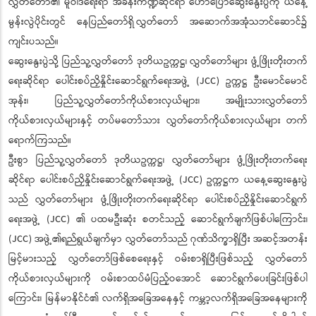
လွှတ်တော်၏ မူဝါဒရေးရာ အခန်းကဏ္ဍဆိုင်ရာ ဟောပြောဆွေးနွေးပွဲကို ယနေ့
မွန်းလွဲပိုင်းတွင် နေပြည်တော်ရှိ လွှတ်တော် အဆောက်အအုံသဘင်ဆောင်၌
ကျင်းပသည်။
ဆွေးနွေးပွဲသို့ ပြည်သူ့လွှတ်တော် ဒုတိယဥက္ကဋ္ဌ၊ လွှတ်တော်များ ဖွံ့ဖြိုးတိုးတက်
ရေးဆိုင်ရာ ပေါင်းစပ်ညှိနှိုင်းဆောင်ရွက်ရေးအဖွဲ့ (JCC) ဥက္ကဋ္ဌ ဦးမောင်မောင်
အုန်း၊ ပြည်သူ့လွှတ်တော်ကိုယ်စားလှယ်များ၊ အမျိုးသားလွှတ်တော်
ကိုယ်စားလှယ်များနှင့် တပ်မတော်သား လွှတ်တော်ကိုယ်စားလှယ်များ တက်
ရောက်ကြသည်။
ဦးစွာ ပြည်သူ့လွှတ်တော် ဒုတိယဥက္ကဋ္ဌ၊ လွှတ်တော်များ ဖွံ့ဖြိုးတိုးတက်ရေး
ဆိုင်ရာ ပေါင်းစပ်ညှိနှိုင်းဆောင်ရွက်ရေးအဖွဲ့ (JCC) ဥက္ကဋ္ဌက ယနေ့ဆွေးနွေးပွဲ
သည် လွှတ်တော်များ ဖွံ့ဖြိုးတိုးတက်ရေးဆိုင်ရာ ပေါင်းစပ်ညှိနှိုင်းဆောင်ရွက်
ရေးအဖွဲ့ (JCC) ၏ ပထမဦးဆုံး စတင်သည့် ဆောင်ရွက်ချက်ဖြစ်ပါကြောင်း၊
(JCC) အဖွဲ့၏ရည်ရွယ်ချက်မှာ လွှတ်တော်သည် ဂုဏ်သိက္ခာရှိပြီး အဆင့်အတန်း
မြင့်မားသည့် လွှတ်တော်ဖြစ်စေရေးနှင့် ဝမ်းစာရှိပြီးဖြစ်သည့် လွှတ်တော်
ကိုယ်စားလှယ်များကို ဝမ်းစာထပ်မံပြည့်ဝအောင် ဆောင်ရွက်ပေးခြင်းဖြစ်ပါ
ကြောင်း၊ မြန်မာနိုင်ငံ၏ လက်ရှိအခြေအနေနှင့် ကမ္ဘာ့လက်ရှိအခြေအနေများကို