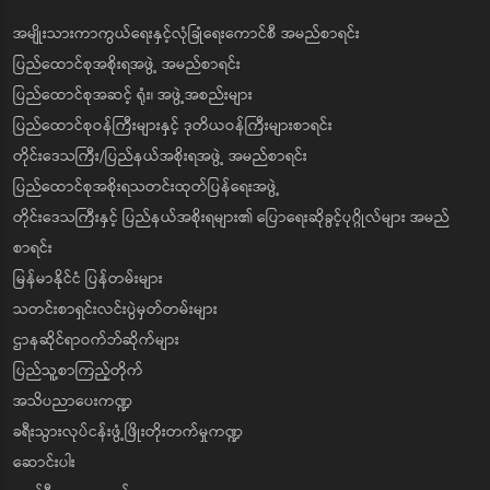
အမျိုးသားကာကွယ်ရေးနှင့်လုံခြုံရေးကောင်စီ အမည်စာရင်း
ပြည်ထောင်စုအစိုးရအဖွဲ့ အမည်စာရင်း
ပြည်ထောင်စုအဆင့် ရုံး၊ အဖွဲ့အစည်းများ
ပြည်ထောင်စုဝန်ကြီးများနှင့် ဒုတိယဝန်ကြီးများစာရင်း
တိုင်းဒေသကြီး/ပြည်နယ်အစိုးရအဖွဲ့ အမည်စာရင်း
ပြည်ထောင်စုအစိုးရသတင်းထုတ်ပြန်ရေးအဖွဲ့
တိုင်းဒေသကြီးနှင့် ပြည်နယ်အစိုးရများ၏ ပြောရေးဆိုခွင့်ပုဂ္ဂိုလ်များ အမည်
စာရင်း
မြန်မာနိုင်ငံ ပြန်တမ်းများ
သတင်းစာရှင်းလင်းပွဲမှတ်တမ်းများ
ဌာနဆိုင်ရာဝက်ဘ်ဆိုက်များ
ပြည်သူ့စာကြည့်တိုက်
အသိပညာပေးကဏ္ဍ
ခရီးသွားလုပ်ငန်းဖွံ့ဖြိုးတိုးတက်မှုကဏ္ဍ
ဆောင်းပါး