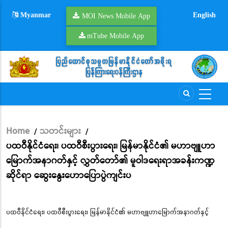
Skip
Myanmar
English
to
MOI News Mobile App
main
mTube Mobile App
content
Home
သတင်းများ
/
/
Breadcrumb
ပထဝီနိုင်ငံရေး၊ ပထဝီစီးပွားရေး၊ မြန်မာနိုင်ငံ၏ မဟာဗျူဟာ
မြောက်အနာဂတ်နှင့် လွှတ်တော်၏ မူဝါဒရေးရာအခန်းကဏ္ဍ
ဆိုင်ရာ ဆွေးနွေးဟောပြောပွဲကျင်းပ
ပထဝီနိုင်ငံရေး၊ ပထဝီစီးပွားရေး၊ မြန်မာနိုင်ငံ၏ မဟာဗျူဟာမြောက်အနာဂတ်နှင့်