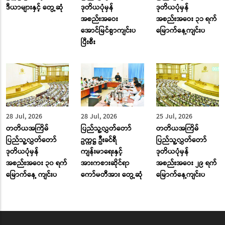
ဒီယာများနှင့် တွေ့ဆုံ
ဒုတိယပုံမှန်
ဒုတိယပုံမှန်
အစည်းအဝေး
အစည်းအဝေး ၃၁ ရက်
အောင်မြင်စွာကျင်းပ
မြောက်နေ့ကျင်းပ
ပြီးစီး
28 Jul, 2026
28 Jul, 2026
25 Jul, 2026
တတိယအကြိမ်
ပြည်သူ့လွှတ်တော်
တတိယအကြိမ်
ပြည်သူ့လွှတ်တော်
ဥက္ကဋ္ဌ ဦးခင်ရီ
ပြည်သူ့လွှတ်တော်
ဒုတိယပုံမှန်
ကျန်းမာရေးနှင့်
ဒုတိယပုံမှန်
အစည်းအဝေး ၃၀ ရက်
အားကစားဆိုင်ရာ
အစည်းအဝေး ၂၉ ရက်
မြောက်နေ့ ကျင်းပ
ကော်မတီအား တွေ့ဆုံ
မြောက်နေ့ကျင်းပ