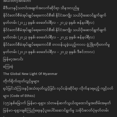
အယ်ဒီတာ့အာဘော်
မီဒီယာနှင့်သတင်းအချက်အလက်ဆိုင်ရာ သိနားလည်မှု
နိုင်ငံတော်စီမံအုပ်ချုပ်ရေးကောင်စီ၏ နိုင်ငံအကျိုး သယ်ပိုးဆောင်ရွက်ချက်
မှတ်တမ်း (၂၀၂၂ ခုနှစ်၊ ဖေဖော်ဝါရီလ - ၂၀၂၃ ခုနှစ်၊ ဇန်နဝါရီလ)
နိုင်ငံတော်စီမံအုပ်ချုပ်ရေးကောင်စီ၏ နိုင်ငံအကျိုး သယ်ပိုးဆောင်ရွက်ချက်
မှတ်တမ်း (၂၀၂၃ ခုနှစ်၊ ဖေဖော်ဝါရီလ - ၂၀၂၄ ခုနှစ်၊ ဇန်နဝါရီလ)
နိုင်ငံတော်စီမံအုပ်ချုပ်ရေးကောင်စီ တာဝန်ယူခဲ့သည့်ကာလ ဖွံ့ဖြိုးတိုးတက်မှု
မှတ်တမ်း (၂၀၂၁ ခုနှစ်၊ ဖေဖော်ဝါရီလ - ၂၀၂၃ ခုနှစ်၊ ဒီဇင်ဘာလ)
မြန်မာ့အလင်း
ကြေးမုံ
The Global New Light Of Myanmar
တိုက်ရိုက်ထုတ်လွှင့်မှုများ
ရုပ်မြင်သံကြားနှင့်အသံထုတ်လွှင့်ခြင်း လုပ်ငန်းဆိုင်ရာ လိုက်နာရမည့် ကျင့်ဝတ်
များ (Code of Ethics)
(၇၅)နှစ်မြောက် မြန်မာ-ရုရှား သံတမန်ဆက်သွယ်ထူထောင်မှုအထိမ်းအမှတ်
မြန်မာ-ရုရှားချစ်ကြည်ရေးနှင့်ပူးပေါင်းဆောင်ရွက်မှု သမိုင်းဓာတ်ပုံမှတ်တမ်း