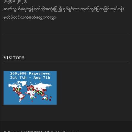
(၁၉၄၈-၂၀၂၃)
ဆက်သွယ်ရေးကွန်ရက်ကိုအသုံးပြု၍ ရုပ်ရှင်ကားထုတ်လွှင့်ပြသခြင်းလုပ်ငန်း
မှတ်ပုံတင်လက်မှတ်လျှောက်လွှာ
VISITORS