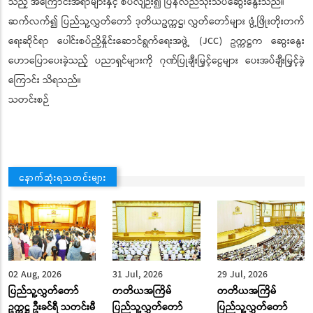
သည့် အကြောင်းအရာများနှင့် စပ်လျဉ်း၍ ပြန်လည်သုံးသပ်ဆွေးနွေးသည်။
ဆက်လက်၍ ပြည်သူ့လွှတ်တော် ဒုတိယဥက္ကဋ္ဌ၊ လွှတ်တော်များ ဖွံ့ဖြိုးတိုးတက်
ရေးဆိုင်ရာ ပေါင်းစပ်ညှိနှိုင်းဆောင်ရွက်ရေးအဖွဲ့ (JCC) ဥက္ကဋ္ဌက ဆွေးနွေး
ဟောပြောပေးခဲ့သည့် ပညာရှင်များကို ဂုဏ်ပြုချီးမြှင့်ငွေများ ပေးအပ်ချီးမြှင့်ခဲ့
ကြောင်း သိရသည်။
သတင်းစဉ်
နောက်ဆုံးရသတင်းများ
02 Aug, 2026
31 Jul, 2026
29 Jul, 2026
ပြည်သူ့လွှတ်တော်
တတိယအကြိမ်
တတိယအကြိမ်
ဥက္ကဋ္ဌ ဦးခင်ရီ သတင်းမီ
ပြည်သူ့လွှတ်တော်
ပြည်သူ့လွှတ်တော်