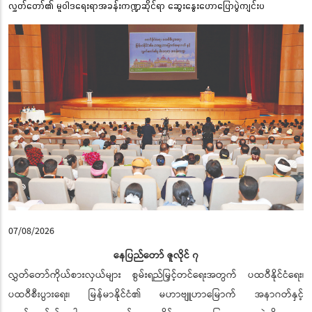
လွှတ်တော်၏ မူဝါဒရေးရာအခန်းကဏ္ဍဆိုင်ရာ ဆွေးနွေးဟောပြောပွဲကျင်းပ
07/08/2026
နေပြည်တော် ဇူလိုင် ၇
လွှတ်တော်ကိုယ်စားလှယ်များ စွမ်းရည်မြှင့်တင်ရေးအတွက် ပထဝီနိုင်ငံရေး၊
ပထဝီစီးပွားရေး၊ မြန်မာနိုင်ငံ၏ မဟာဗျူဟာမြောက် အနာဂတ်နှင့်