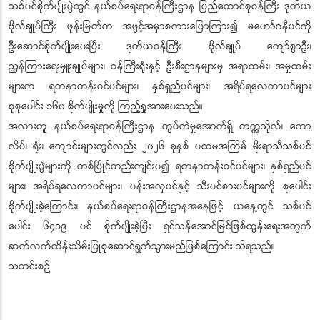
သစ်ပင်စိုက်ပျိုးပွဲတွင် နယ်စပ်ရေးရာဝန်ကြီးဌာန ပြည်ထောင်စုဝန်ကြီး ဒုတိယ
ဗိုလ်ချုပ်ကြီး ဖုန်းမြတ်က အဖွင့်အမှာစကားပြောကြား၍ မဟော်ဂနီပင်ကို
ဦးဆောင်စိုက်ပျိုးပေးပြီး ဒုတိယဝန်ကြီး ဗိုလ်ချုပ် ကျော်စွာဦး၊
ညွှန်ကြားရေးမှူးချုပ်များ၊ ဝန်ကြီးရုံးနှင့် ဦးစီးဌာနများမှ အရာထမ်း၊ အမှုထမ်း
များက ရတနာတန်းဝင်ပင်များ၊ နှစ်ရှည်ပင်များ၊ အရိပ်ရလေကာပင်များ
စုစုပေါင်း ၁၆၀ စိုက်ပျိုးမှုကို ကြည့်ရှုအားပေးသည်။
အလားတူ နယ်စပ်ရေးရာဝန်ကြီးဌာန ကွပ်ကဲမှုအောက်ရှိ တက္ကသိုလ်၊ ကော
လိပ်၊ ရုံး၊ ကျောင်းများတွင်လည်း ၂၀၂၆ ခုနှစ် ပထမအကြိမ် မိုးရာသီသစ်ပင်
စိုက်ပျိုးပွဲများကို တစ်ပြိုင်တည်းကျင်းပ၍ ရတနာတန်းဝင်ပင်များ၊ နှစ်ရှည်ပင်
များ၊ အရိပ်ရလေကာပင်များ၊ ပန်းအလှပင်နှင့် သီးပင်စားပင်များကို စုပေါင်း
စိုက်ပျိုးခဲ့ကြောင်း၊ နယ်စပ်ရေးရာဝန်ကြီးဌာနအနေဖြင့် ယနေ့တွင် သစ်ပင်
ပေါင်း ၆၄၁၉ ပင် စိုက်ပျိုးခဲ့ပြီး ရှင်သန်အောင်မြင်ဖြစ်ထွန်းရေးအတွက်
ဆက်လက်ထိန်းသိမ်းပြုစုဆောင်ရွက်သွားမည်ဖြစ်ကြောင်း သိရသည်။
သတင်းစဉ်