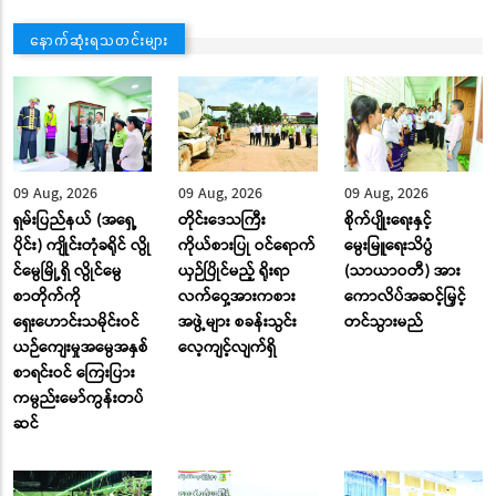
နောက်ဆုံးရသတင်းများ
09 Aug, 2026
09 Aug, 2026
09 Aug, 2026
ရှမ်းပြည်နယ် (အရှေ့
တိုင်းဒေသကြီး
စိုက်ပျိုးရေးနှင့်
ပိုင်း) ကျိုင်းတုံခရိုင် လွို
ကိုယ်စားပြု ဝင်ရောက်
မွေးမြူရေးသိပ္ပံ
င်မွေမြို့ရှိ လွိုင်မွေ
ယှဉ်ပြိုင်မည့် ရိုးရာ
(သာယာဝတီ) အား
စာတိုက်ကို
လက်ဝှေ့အားကစား
ကောလိပ်အဆင့်မြှင့်
ရှေးဟောင်းသမိုင်းဝင်
အဖွဲ့များ စခန်းသွင်း
တင်သွားမည်
ယဉ်ကျေးမှုအမွေအနှစ်
လေ့ကျင့်လျက်ရှိ
စာရင်းဝင် ကြေးပြား
ကမ္ပည်းမော်ကွန်းတပ်
ဆင်