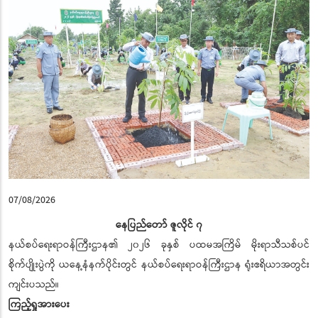
07/08/2026
နေပြည်တော် ဇူလိုင် ၇
နယ်စပ်ရေးရာဝန်ကြီးဌာန၏ ၂၀၂၆ ခုနှစ် ပထမအကြိမ် မိုးရာသီသစ်ပင်
စိုက်ပျိုးပွဲကို ယနေ့နံနက်ပိုင်းတွင် နယ်စပ်ရေးရာဝန်ကြီးဌာန ရုံးဧရိယာအတွင်း
ကျင်းပသည်။
ကြည့်ရှုအားပေး