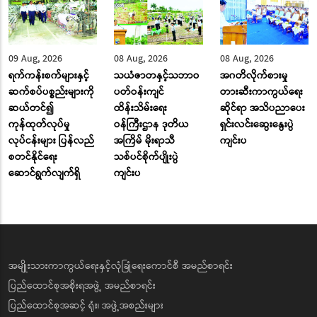
09 Aug, 2026
08 Aug, 2026
08 Aug, 2026
ရက်ကန်းစက်များနှင့်
သယံဇာတနှင့်သဘာဝ
အဂတိလိုက်စားမှု
ဆက်စပ်ပစ္စည်းများကို
ပတ်ဝန်းကျင်
တားဆီးကာကွယ်ရေး
ဆယ်တင်၍
ထိန်းသိမ်းရေး
ဆိုင်ရာ အသိပညာပေး
ကုန်ထုတ်လုပ်မှု
ဝန်ကြီးဌာန ဒုတိယ
ရှင်းလင်းဆွေးနွေးပွဲ
လုပ်ငန်းများ ပြန်လည်
အကြိမ် မိုးရာသီ
ကျင်းပ
စတင်နိုင်ရေး
သစ်ပင်စိုက်ပျိုးပွဲ
ဆောင်ရွက်လျက်ရှိ
ကျင်းပ
အမျိုးသားကာကွယ်ရေးနှင့်လုံခြုံရေးကောင်စီ အမည်စာရင်း
ပြည်ထောင်စုအစိုးရအဖွဲ့ အမည်စာရင်း
ပြည်ထောင်စုအဆင့် ရုံး၊ အဖွဲ့အစည်းများ