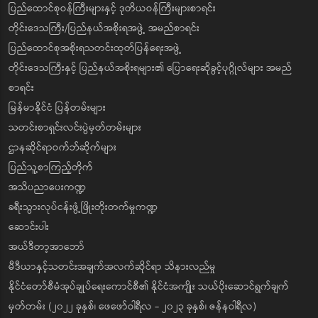
ပြည်ထောင်စုဝန်ကြီးများနှင့် ဒုတိယဝန်ကြီးများစာရင်း
တိုင်းဒေသကြီး/ပြည်နယ်အစိုးရအဖွဲ့ အမည်စာရင်း
ပြည်ထောင်စုအစိုးရသတင်းထုတ်ပြန်ရေးအဖွဲ့
တိုင်းဒေသကြီးနှင့် ပြည်နယ်အစိုးရများ၏ ပြောရေးဆိုခွင့်ပုဂ္ဂိုလ်များ အမည်
စာရင်း
မြန်မာနိုင်ငံ ပြန်တမ်းများ
သတင်းစာရှင်းလင်းပွဲမှတ်တမ်းများ
ဌာနဆိုင်ရာဝက်ဘ်ဆိုက်များ
ပြည်သူ့စာကြည့်တိုက်
အသိပညာပေးကဏ္ဍ
ခရီးသွားလုပ်ငန်းဖွံ့ဖြိုးတိုးတက်မှုကဏ္ဍ
ဆောင်းပါး
အယ်ဒီတာ့အာဘော်
မီဒီယာနှင့်သတင်းအချက်အလက်ဆိုင်ရာ သိနားလည်မှု
နိုင်ငံတော်စီမံအုပ်ချုပ်ရေးကောင်စီ၏ နိုင်ငံအကျိုး သယ်ပိုးဆောင်ရွက်ချက်
မှတ်တမ်း (၂၀၂၂ ခုနှစ်၊ ဖေဖော်ဝါရီလ - ၂၀၂၃ ခုနှစ်၊ ဇန်နဝါရီလ)