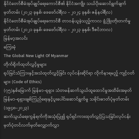
နိုင်ငံတော်စီမံအုပ်ချုပ်ရေးကောင်စီ၏ နိုင်ငံအကျိုး သယ်ပိုးဆောင်ရွက်ချက်
မှတ်တမ်း (၂၀၂၃ ခုနှစ်၊ ဖေဖော်ဝါရီလ - ၂၀၂၄ ခုနှစ်၊ ဇန်နဝါရီလ)
နိုင်ငံတော်စီမံအုပ်ချုပ်ရေးကောင်စီ တာဝန်ယူခဲ့သည့်ကာလ ဖွံ့ဖြိုးတိုးတက်မှု
မှတ်တမ်း (၂၀၂၁ ခုနှစ်၊ ဖေဖော်ဝါရီလ - ၂၀၂၃ ခုနှစ်၊ ဒီဇင်ဘာလ)
မြန်မာ့အလင်း
ကြေးမုံ
The Global New Light Of Myanmar
တိုက်ရိုက်ထုတ်လွှင့်မှုများ
ရုပ်မြင်သံကြားနှင့်အသံထုတ်လွှင့်ခြင်း လုပ်ငန်းဆိုင်ရာ လိုက်နာရမည့် ကျင့်ဝတ်
များ (Code of Ethics)
(၇၅)နှစ်မြောက် မြန်မာ-ရုရှား သံတမန်ဆက်သွယ်ထူထောင်မှုအထိမ်းအမှတ်
မြန်မာ-ရုရှားချစ်ကြည်ရေးနှင့်ပူးပေါင်းဆောင်ရွက်မှု သမိုင်းဓာတ်ပုံမှတ်တမ်း
(၁၉၄၈-၂၀၂၃)
ဆက်သွယ်ရေးကွန်ရက်ကိုအသုံးပြု၍ ရုပ်ရှင်ကားထုတ်လွှင့်ပြသခြင်းလုပ်ငန်း
မှတ်ပုံတင်လက်မှတ်လျှောက်လွှာ