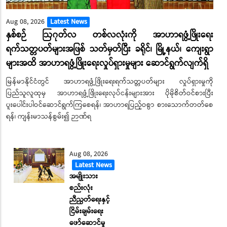
Aug 08, 2026
Latest News
နှစ်စဉ် ဩဂုတ်လ တစ်လလုံးကို အာဟာရဖွံ့ဖြိုးရေး
ရက်သတ္တပတ်များအဖြစ် သတ်မှတ်ပြီး ခရိုင်၊ မြို့နယ်၊ ကျေးရွာ
များအထိ အာဟာရဖွံ့ဖြိုးရေးလှုပ်ရှားမှုများ ဆောင်ရွက်လျက်ရှိ
မြန်မာနိုင်ငံတွင် အာဟာရဖွံ့ဖြိုးရေးရက်သတ္တပတ်များ လှုပ်ရှားမှုကို
ပြည်သူလူထုမှ အာဟာရဖွံ့ဖြိုးရေးလုပ်ငန်းများအား ပိုမိုစိတ်ဝင်စားပြီး
ပူးပေါင်းပါဝင်ဆောင်ရွက်ကြစေရန်၊ အာဟာရပြည့်ဝစွာ စားသောက်တတ်စေ
ရန်၊ ကျန်းမာသန်စွမ်း၍ ဉာဏ်ရ
Aug 08, 2026
Latest News
အမျိုးသား
စည်းလုံး
ညီညွတ်ရေးနှင့်
ငြိမ်းချမ်းရေး
ဖော်ဆောင်မှု