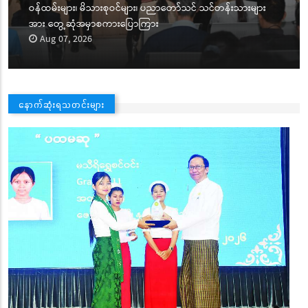
ဝန်ထမ်းများ၊ မိသားစုဝင်များ၊ ပညာတော်သင် သင်တန်းသားများ
အား တွေ့ဆုံအမှာစကားပြောကြား
Aug 07, 2026
နောက်ဆုံးရသတင်းများ