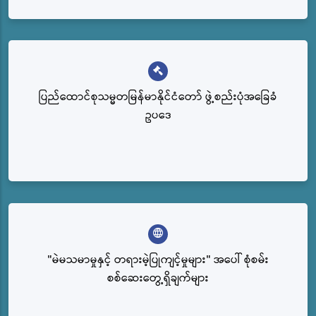
ပြည်‌ထောင်စုသမ္မတမြန်မာနိုင်ငံတော် ဖွဲ့စည်းပုံအခြေခံ
ဥပဒေ
"မဲမသမာမှုနှင့် တရားမဲ့ပြုကျင့်မှုများ" အပေါ် စုံစမ်း
စစ်ဆေးတွေ့ရှိချက်များ