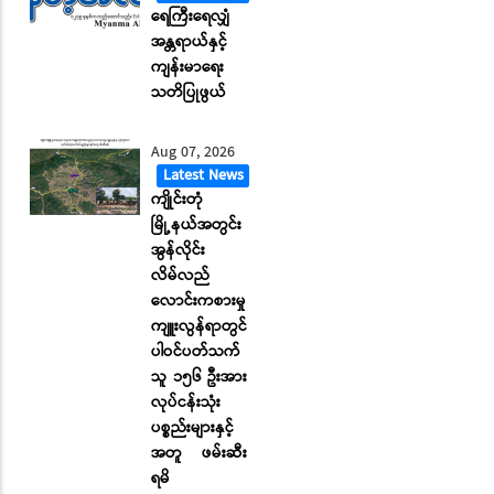
ရေကြီးရေလျှံ
အန္တရာယ်နှင့်
ကျန်းမာရေး
သတိပြုဖွယ်
Aug 07, 2026
Latest News
ကျိုင်းတုံ
မြို့နယ်အတွင်း
အွန်လိုင်း
လိမ်လည်
လောင်းကစားမှု
ကျူးလွန်ရာတွင်
ပါဝင်ပတ်သက်
သူ ၁၅၆ ဦးအား
လုပ်ငန်းသုံး
ပစ္စည်းများနှင့်
အတူ ဖမ်းဆီး
ရမိ