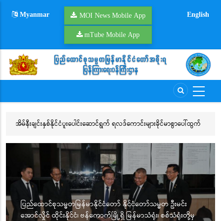
Skip
Myanmar
English
to
MOI News Mobile App
main
mTube Mobile App
content
အိမ်နီးချင်းနှစ်နိုင်ငံပူးပေါင်းဆောင်ရွက် ရလဒ်ကောင်းများခိုင်မာစွာပေါ်ထွက်
နှ
သတ
ဆေ
ပြည်ထောင်စုသမ္မတမြန်မာနိုင်ငံတော် နိုင်ငံတော်သမ္မတ ဦးမင်း
အောင်လှိုင် ထိုင်းနိုင်ငံ၊ ဗန်ကောက်မြို့ရှိ မြန်မာသံရုံး၊ စစ်သံရုံးတို့မှ