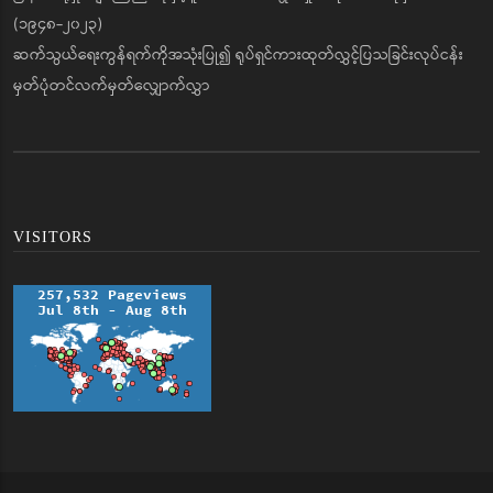
(၁၉၄၈-၂၀၂၃)
ဆက်သွယ်ရေးကွန်ရက်ကိုအသုံးပြု၍ ရုပ်ရှင်ကားထုတ်လွှင့်ပြသခြင်းလုပ်ငန်း
မှတ်ပုံတင်လက်မှတ်လျှောက်လွှာ
VISITORS