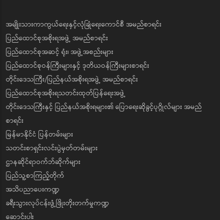
အမျိုးသားကာကွယ်ရေးနှင့်လုံခြုံရေးကောင်စီ အမည်စာရင်း
ပြည်ထောင်စုအစိုးရအဖွဲ့ အမည်စာရင်း
ပြည်ထောင်စုအဆင့် ရုံး၊ အဖွဲ့အစည်းများ
ပြည်ထောင်စုဝန်ကြီးများနှင့် ဒုတိယဝန်ကြီးများစာရင်း
တိုင်းဒေသကြီး/ပြည်နယ်အစိုးရအဖွဲ့ အမည်စာရင်း
ပြည်ထောင်စုအစိုးရသတင်းထုတ်ပြန်ရေးအဖွဲ့
တိုင်းဒေသကြီးနှင့် ပြည်နယ်အစိုးရများ၏ ပြောရေးဆိုခွင့်ပုဂ္ဂိုလ်များ အမည်
စာရင်း
မြန်မာနိုင်ငံ ပြန်တမ်းများ
သတင်းစာရှင်းလင်းပွဲမှတ်တမ်းများ
ဌာနဆိုင်ရာဝက်ဘ်ဆိုက်များ
ပြည်သူ့စာကြည့်တိုက်
အသိပညာပေးကဏ္ဍ
ခရီးသွားလုပ်ငန်းဖွံ့ဖြိုးတိုးတက်မှုကဏ္ဍ
ဆောင်းပါး