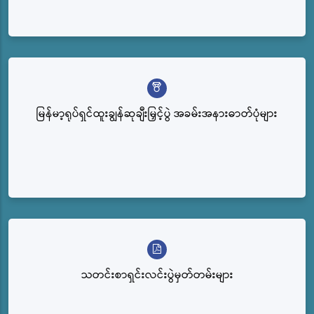
မြန်မာ့ရုပ်ရှင်ထူးချွန်ဆုချီးမြှင့်ပွဲ အခမ်းအနားဓာတ်ပုံများ
သတင်းစာရှင်းလင်းပွဲမှတ်တမ်းများ