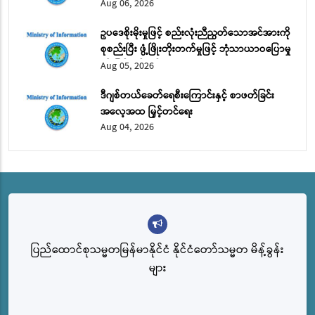
အရင်းအမြစ် ဖွံ့ဖြိုးတိုးတက်ရေး အပိုင်း (၁)
Aug 06, 2026
ဥပဒေစိုးမိုးမှုဖြင့် စည်းလုံးညီညွတ်သောအင်အားကို
စုစည်းပြီး ဖွံ့ဖြိုးတိုးတက်မှုဖြင့် ဘုံသာယာဝပြောမှု
ကို မြှင့်တင်မည်
Aug 05, 2026
ဒီဂျစ်တယ်ခေတ်ရေစီးကြောင်းနှင့် စာဖတ်ခြင်း
အလေ့အထ မြှင့်တင်ရေး
Aug 04, 2026
ပြည်ထောင်စုသမ္မတမြန်မာနိုင်ငံ နိုင်ငံတော်သမ္မတ မိန့်ခွန်း
များ