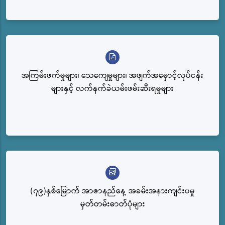
အကြမ်းဖက်မှုများ၊ သေကျေမှုများ၊ အဖျက်အမှောင့်လုပ်ငန်း
များနှင့် လက်နက်ခဲယမ်းဖမ်းဆီးရမှုများ
(၇၉)နှစ်မြောက် အာဇာနည်နေ့ အခမ်းအနားကျင်းပမှု
မှတ်တမ်းဓာတ်ပုံများ