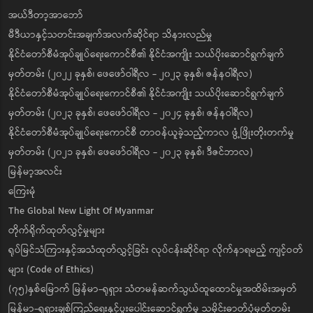
အယ်ဒီတာ့အာဘော်
မီဒီယာနှင့်သတင်းအချက်အလက်ဆိုင်ရာ သိနားလည်မှု
နိုင်ငံတော်စီမံအုပ်ချုပ်ရေးကောင်စီ၏ နိုင်ငံအကျိုး သယ်ပိုးဆောင်ရွက်ချက်
မှတ်တမ်း (၂၀၂၂ ခုနှစ်၊ ဖေဖော်ဝါရီလ - ၂၀၂၃ ခုနှစ်၊ ဇန်နဝါရီလ)
နိုင်ငံတော်စီမံအုပ်ချုပ်ရေးကောင်စီ၏ နိုင်ငံအကျိုး သယ်ပိုးဆောင်ရွက်ချက်
မှတ်တမ်း (၂၀၂၃ ခုနှစ်၊ ဖေဖော်ဝါရီလ - ၂၀၂၄ ခုနှစ်၊ ဇန်နဝါရီလ)
နိုင်ငံတော်စီမံအုပ်ချုပ်ရေးကောင်စီ တာဝန်ယူခဲ့သည့်ကာလ ဖွံ့ဖြိုးတိုးတက်မှု
မှတ်တမ်း (၂၀၂၁ ခုနှစ်၊ ဖေဖော်ဝါရီလ - ၂၀၂၃ ခုနှစ်၊ ဒီဇင်ဘာလ)
မြန်မာ့အလင်း
ကြေးမုံ
The Global New Light Of Myanmar
တိုက်ရိုက်ထုတ်လွှင့်မှုများ
ရုပ်မြင်သံကြားနှင့်အသံထုတ်လွှင့်ခြင်း လုပ်ငန်းဆိုင်ရာ လိုက်နာရမည့် ကျင့်ဝတ်
များ (Code of Ethics)
(၇၅)နှစ်မြောက် မြန်မာ-ရုရှား သံတမန်ဆက်သွယ်ထူထောင်မှုအထိမ်းအမှတ်
မြန်မာ-ရုရှားချစ်ကြည်ရေးနှင့်ပူးပေါင်းဆောင်ရွက်မှု သမိုင်းဓာတ်ပုံမှတ်တမ်း