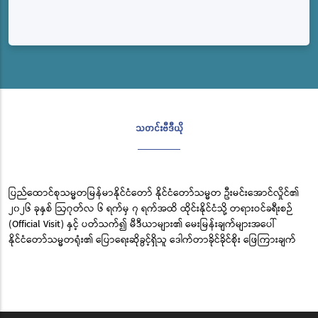
သတင်းဗီဒီယို
ပြည်ထောင်စုသမ္မတမြန်မာနိုင်ငံတော် နိုင်ငံတော်သမ္မတ ဦးမင်းအောင်လှိုင်၏
၂၀၂၆ ခုနှစ် ဩဂုတ်လ ၆ ရက်မှ ၇ ရက်အထိ ထိုင်းနိုင်ငံသို့ တရားဝင်ခရီးစဉ်
(Official Visit) နှင့် ပတ်သက်၍ မီဒီယာများ၏ မေးမြန်းချက်များအပေါ်
နိုင်ငံတော်သမ္မတရုံး၏ ပြောရေးဆိုခွင့်ရှိသူ ဒေါက်တာခိုင်ခိုင်စိုး ဖြေကြားချက်