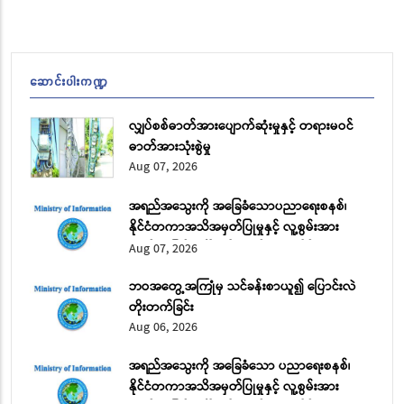
ဆောင်းပါးကဏ္ဍ
လျှပ်စစ်ဓာတ်အားပျောက်ဆုံးမှုနှင့် တရားမဝင်
ဓာတ်အားသုံးစွဲမှု
Aug 07, 2026
အရည်အသွေးကို အခြေခံသောပညာရေးစနစ်၊
နိုင်ငံတကာအသိအမှတ်ပြုမှုနှင့် လူ့စွမ်းအား
အရင်းအမြစ် ဖွံ့ဖြိုးတိုးတက်ရေး အပိုင်း (၂)
Aug 07, 2026
ဘဝအတွေ့အကြုံမှ သင်ခန်းစာယူ၍ ပြောင်းလဲ
တိုးတက်ခြင်း
Aug 06, 2026
အရည်အသွေးကို အခြေခံသော ပညာရေးစနစ်၊
နိုင်ငံတကာအသိအမှတ်ပြုမှုနှင့် လူ့စွမ်းအား