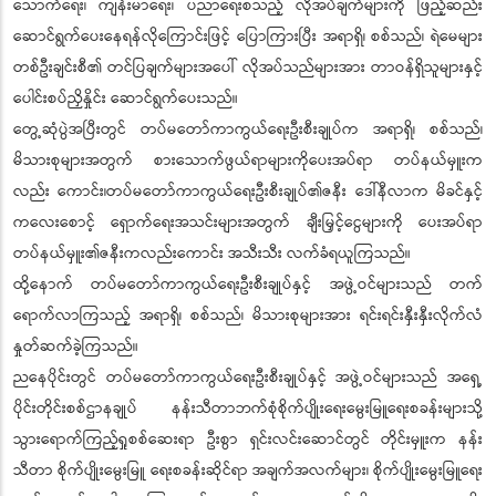
သောက်ရေး၊ ကျန်းမာရေး၊ ပညာရေးစသည့် လိုအပ်ချက်များကို ဖြည့်ဆည်း
ဆောင်ရွက်ပေးနေရန်လိုကြောင်းဖြင့် ပြောကြားပြီး အရာရှိ၊ စစ်သည်၊ ရဲမေများ
တစ်ဦးချင်းစီ၏ တင်ပြချက်များအပေါ် လိုအပ်သည်များအား တာဝန်ရှိသူများနှင့်
ပေါင်းစပ်ညှိနှိုင်း ဆောင်ရွက်ပေးသည်။
တွေ့ဆုံပွဲအပြီးတွင် တပ်မတော်ကာကွယ်ရေးဦးစီးချုပ်က အရာရှိ၊ စစ်သည်၊
မိသားစုများအတွက် စားသောက်ဖွယ်ရာများကိုပေးအပ်ရာ တပ်နယ်မှူးက
လည်း ကောင်း၊တပ်မတော်ကာကွယ်ရေးဦးစီးချုပ်၏ဇနီး ဒေါ်နီလာက မိခင်နှင့်
ကလေးစောင့် ရှောက်ရေးအသင်းများအတွက် ချီးမြှင့်ငွေများကို ပေးအပ်ရာ
တပ်နယ်မှူး၏ဇနီးကလည်းကောင်း အသီးသီး လက်ခံရယူကြသည်။
ထို့နောက် တပ်မတော်ကာကွယ်ရေးဦးစီးချုပ်နှင့် အဖွဲ့ဝင်များသည် တက်
ရောက်လာကြသည့် အရာရှိ၊ စစ်သည်၊ မိသားစုများအား ရင်းရင်းနှီးနှီးလိုက်လံ
နှုတ်ဆက်ခဲ့ကြသည်။
ညနေပိုင်းတွင် တပ်မတော်ကာကွယ်ရေးဦးစီးချုပ်နှင့် အဖွဲ့ဝင်များသည် အရှေ့
ပိုင်းတိုင်းစစ်ဌာနချုပ် နန်းသီတာဘက်စုံစိုက်ပျိုးရေးမွေးမြူရေးစခန်းများသို့
သွားရောက်ကြည့်ရှုစစ်ဆေးရာ ဦးစွာ ရှင်းလင်းဆောင်တွင် တိုင်းမှူးက နန်း
သီတာ စိုက်ပျိုးမွေးမြူ ရေးစခန်းဆိုင်ရာ အချက်အလက်များ၊ စိုက်ပျိုးမွေးမြူရေး