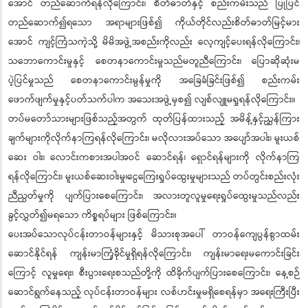
အောင် တည်ဆောက်ရန်လိုကြောင်း၊ စိတ်ဓာတ်နှင့် စည်းကမ်းသည် ပြုပြင်
တည်ဆောက်၍ရသော အရာများဖြစ်၍ ကိုယ်တိုင်လည်းစိတ်ဓာတ်မြင့်မား
အောင် ကျင့်ကြံသကဲ့သို့ မိမိအဖွဲ့အစည်းကိုလည်း လေ့ကျင့်ပေးရန်လိုကြောင်း၊
သဘောကောင်းမှုနှင့် စေတနာကောင်းမှုသည်မတူညီကြောင်း၊ ပြောဆိုဆုံးမ
ပဲ့ပြင်မှုသည် စေတနာကောင်းမွန်မှုကို အခြေခံခြင်းဖြစ်၍ စည်းကမ်း
ဖောက်ဖျက်မှုနှင့်ပတ်သက်ပါက အသေးအဖွဲ့မှစ၍ လျစ်လျူမရှုရန်လိုကြောင်း။
တပ်မတော်သားများဖြစ်သည့်အတွက် ထုတ်ပြန်ထားသည့် အမိန့်နှင့်ညွှန်ကြား
ချက်များကိုလိုက်နာကြရန်လိုကြောင်း၊ မလိုလားအပ်သော အပျော်အပါး၊ မူးယစ်
ဆေး ဝါး၊ လောင်းကစားအပါအဝင် ဆောင်ရန်၊ ရှောင်ရန်များကို လိုက်နာကြ
ရန်လိုကြောင်း၊ မူးယစ်ဆေးဝါးမှု၊ငွေကြေးရှုပ်ထွေးမှုများသည် တပ်တွင်းစည်းလုံး
ညီညွတ်မှုကို ပျက်ပြားစေကြောင်း၊ အလားတူလူမှုရေးရှုပ်ထွေးမှုသည်လည်း
ခွင့်လွှတ်၍မရသော ကိစ္စရပ်များ ဖြစ်ကြောင်း။
ပေးအပ်သောလုပ်ငန်းတာဝန်များနှင့် မိသားစုအပေါ် တာဝန်ကျေပွန်စွာထမ်း
ဆောင်နိုင်ရန် ကျန်းမာကြံ့ခိုင်မှုရှိရန်လိုကြောင်း၊ ကျန်းမာရေးမကောင်းခြင်း
ကြောင့် လူမှုရေး၊ စီးပွားရေးစသည်တို့ကို ထိခိုက်ပျက်ပြားစေကြောင်း၊ နေ့စဉ်
ဆောင်ရွက်နေသည့် လုပ်ငန်းတာဝန်များ လစ်ဟင်းမှုမရှိစေရန်မှာ အရေးကြီးပြီး