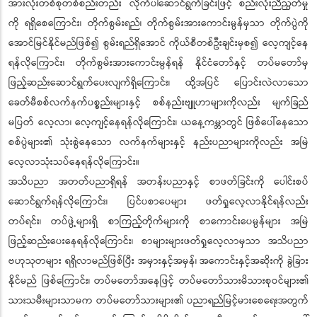
အားလုံးတစ်စုတစ်စည်းတည်း လိုက်ပါဆောင်ရွက်ခြင်းဖြင့် စည်းလုံးညီညွတ်မှု
ကို ရရှိစေကြောင်း၊ တိုက်စွမ်းရည်၊ တိုက်စွမ်းအားကောင်းမွန်မှသာ တိုက်ပွဲကို
အောင်မြင်နိုင်မည်ဖြစ်၍ စွမ်းရည်ရှိအောင် ကိုယ်စီတစ်ဦးချင်းမှစ၍ လေ့ကျင့်နေ
ရန်လိုကြောင်း၊ တိုက်စွမ်းအားကောင်းမွန်ရန် နိုင်ငံတော်နှင့် တပ်မတော်မှ
ဖြည့်ဆည်းဆောင်ရွက်ပေးလျက်ရှိကြောင်း၊ ထို့အပြင် ပြောင်းလဲလာသော
ခေတ်မီစစ်လက်နက်ပစ္စည်းများနှင့် စစ်နည်းဗျူဟာများကိုလည်း မျက်ခြည်
မပြတ် လေ့လာ၊ လေ့ကျင့်နေရန်လိုကြောင်း၊ ယနေ့ကမ္ဘာတွင် ဖြစ်ပေါ်နေသော
စစ်ပွဲများ၏ သုံးစွဲနေသော လက်နက်များနှင့် နည်းပညာများကိုလည်း အမြဲ
လေ့လာသုံးသပ်နေရန်လိုကြောင်း။
အသိပညာ အတတ်ပညာရှိရန် အတန်းပညာနှင့် စာဖတ်ခြင်းကို ပေါင်းစပ်
ဆောင်ရွက်ရန်လိုကြောင်း၊ ပြင်ပစာပေများ ဖတ်ရှုလေ့လာနိုင်ရန်လည်း
တပ်ရင်း၊ တပ်ဖွဲ့များရှိ စာကြည့်တိုက်များကို စာကောင်းပေမွန်များ အမြဲ
ဖြည့်ဆည်းပေးနေရန်လိုကြောင်း၊ စာများများဖတ်ရှုလေ့လာမှသာ အသိပညာ
ဗဟုသုတများ ရရှိလာမည်ဖြစ်ပြီး အမှားနှင့်အမှန်၊ အကောင်းနှင့်အဆိုးကို ခွဲခြား
နိုင်မည် ဖြစ်ကြောင်း၊ တပ်မတော်အနေဖြင့် တပ်မတော်သားမိသားစုဝင်များ၏
သားသမီးများသာမက တပ်မတော်သားများ၏ ပညာရည်မြင့်မားစေရေးအတွက်