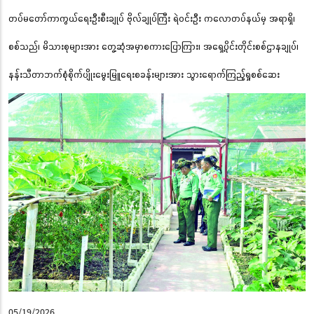
တပ်မတော်ကာကွယ်ရေးဦးစီးချုပ် ဗိုလ်ချုပ်ကြီး ရဲဝင်းဦး ကလောတပ်နယ်မှ အရာရှိ၊
စစ်သည်၊ မိသားစုများအား တွေ့ဆုံအမှာစကားပြောကြား၊ အရှေ့ပိုင်းတိုင်းစစ်ဌာနချုပ်၊
နန်းသီတာဘက်စုံစိုက်ပျိုးမွေးမြူရေးစခန်းများအား သွားရောက်ကြည့်ရှုစစ်ဆေး
05/19/2026