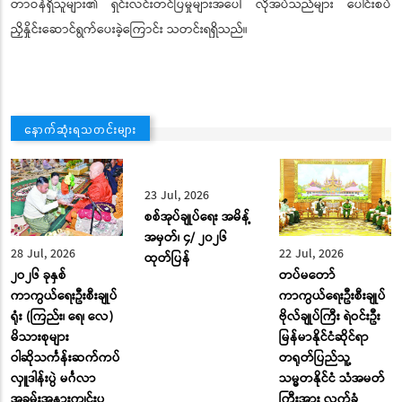
တာဝန်ရှိသူများ၏ ရှင်းလင်းတင်ပြမှုများအပေါ် လိုအပ်သည်များ ပေါင်းစပ်
ညှိနှိုင်းဆောင်ရွက်ပေးခဲ့ကြောင်း သတင်းရရှိသည်။
နောက်ဆုံးရသတင်းများ
28 Jul, 2026
23 Jul, 2026
22 Jul, 2026
၂ဝ၂၆ ခုနှစ်
စစ်အုပ်ချုပ်ရေး အမိန့်
တပ်မတော်
ကာကွယ်ရေးဦးစီးချုပ်
အမှတ်၊ ၄/ ၂၀၂၆
ကာကွယ်ရေးဦးစီးချုပ်
ရုံး (ကြည်း၊ ရေ၊ လေ)
ထုတ်ပြန်
ဗိုလ်ချုပ်ကြီး ရဲဝင်းဦး
မိသားစုများ
မြန်မာနိုင်ငံဆိုင်ရာ
ဝါဆိုသင်္ကန်းဆက်ကပ်
တရုတ်ပြည်သူ့
လှူဒါန်းပွဲ မင်္ဂလာ
သမ္မတနိုင်ငံ သံအမတ်
အခမ်းအနားကျင်းပ
ကြီးအား လက်ခံ