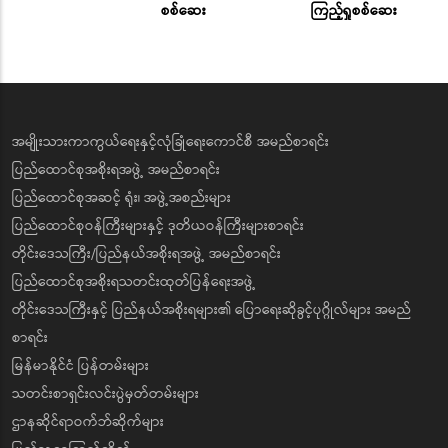
စစ်ဆေး
ကြည့်ရှုစစ်ဆေး
အမျိုးသားကာကွယ်ရေးနှင့်လုံခြုံရေးကောင်စီ အမည်စာရင်း
ပြည်ထောင်စုအစိုးရအဖွဲ့ အမည်စာရင်း
ပြည်ထောင်စုအဆင့် ရုံး၊ အဖွဲ့အစည်းများ
ပြည်ထောင်စုဝန်ကြီးများနှင့် ဒုတိယဝန်ကြီးများစာရင်း
တိုင်းဒေသကြီး/ပြည်နယ်အစိုးရအဖွဲ့ အမည်စာရင်း
ပြည်ထောင်စုအစိုးရသတင်းထုတ်ပြန်ရေးအဖွဲ့
တိုင်းဒေသကြီးနှင့် ပြည်နယ်အစိုးရများ၏ ပြောရေးဆိုခွင့်ပုဂ္ဂိုလ်များ အမည်
စာရင်း
မြန်မာနိုင်ငံ ပြန်တမ်းများ
သတင်းစာရှင်းလင်းပွဲမှတ်တမ်းများ
ဌာနဆိုင်ရာဝက်ဘ်ဆိုက်များ