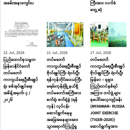
အခမ်းအနားကျင်းပ
ကြီးအား လက်ခံ
တွေ့ဆုံ
22 Jul, 2026
21 Jul, 2026
17 Jul, 2026
ပြည်ထောင်စုသမ္မတ
တပ်မတော်
တပ်မတော်
မြန်မာနိုင်ငံတော်
ကာကွယ်ရေးဦးစီးချုပ်
ကာကွယ်ရေးဦးစီးချုပ်
တပ်မတော်
ဗိုလ်ချုပ်ကြီး ရဲဝင်းဦး
ဗိုလ်ချုပ်ကြီး ရဲဝင်းဦး
ကာကွယ်ရေးဦးစီးချုပ်
ရန်ကုန်တိုင်းဒေသကြီး
မြန်မာ - ရုရှား
ရုံး စစ်အုပ်ချုပ်ရေး
မရမ်းကုန်းမြို့နယ်ရှိ
ကြည်းတပ်နှစ်ရပ်
အမိန့်အမှတ်၊ ၄ /
တပ်မတော်အကြီးစား
အကြား တပ်ဖွဲ့များ
၂၀၂၆
စက်ရုံ၊ စက်ရုံခွဲ (ရန်
စုပေါင်းလေ့ကျင့်ခန်း
ကုန်) လုပ်ငန်း
(MYANMAR- RUSSIA
ဆောင်ရွက်နေမှု
JOINT EXERCISE
အခြေအနေများအား
(TIGER-2026))
သွားရောက်ကြည့်ရှု
ဆောင်ရွက်မှုအား