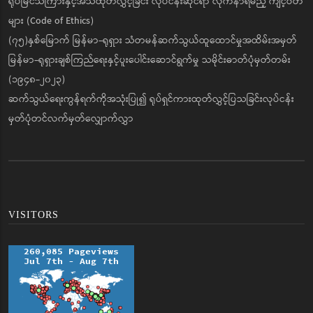
ရုပ်မြင်သံကြားနှင့်အသံထုတ်လွှင့်ခြင်း လုပ်ငန်းဆိုင်ရာ လိုက်နာရမည့် ကျင့်ဝတ်
များ (Code of Ethics)
(၇၅)နှစ်မြောက် မြန်မာ-ရုရှား သံတမန်ဆက်သွယ်ထူထောင်မှုအထိမ်းအမှတ်
မြန်မာ-ရုရှားချစ်ကြည်ရေးနှင့်ပူးပေါင်းဆောင်ရွက်မှု သမိုင်းဓာတ်ပုံမှတ်တမ်း
(၁၉၄၈-၂၀၂၃)
ဆက်သွယ်ရေးကွန်ရက်ကိုအသုံးပြု၍ ရုပ်ရှင်ကားထုတ်လွှင့်ပြသခြင်းလုပ်ငန်း
မှတ်ပုံတင်လက်မှတ်လျှောက်လွှာ
VISITORS