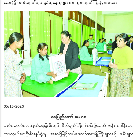
ဆေးရုံ၌ တက်ရောက်ကုသမှုခံယူနေသူများအား သွားရောက်ကြည့်ရှုအားပေး
05/19/2026
နေပြည်တော် မေ ၁၈
တပ်မတော်ကာကွယ်ရေးဦးစီးချုပ် ဗိုလ်ချုပ်ကြီး ရဲဝင်းဦးသည် ဇနီး ဒေါ်နီလာ၊
ကာကွယ်ရေးဦးစီးချုပ်ရုံးမှ အဆင့်မြင့်တပ်မတော်အရာရှိကြီးများနှင့် ဇနီးများ