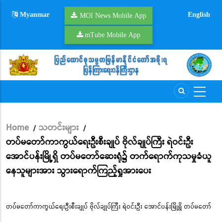
Skip
Myanmar
English
to
MOI News Mobile App
main
mTube Mobile App
content
Home
သတင်းများ
/
/
Breadcrumb
တပ်မတော်ကာကွယ်ရေးဦးစီးချုပ် ဗိုလ်ချုပ်ကြီး ရဲဝင်းဦး
အောင်ပန်းမြို့ရှိ တပ်မတော်ဆေးရုံ၌ တက်ရောက်ကုသမှုခံယူ
နေသူများအား သွားရောက်ကြည့်ရှုအားပေး
တပ်မတော်ကာကွယ်ရေးဦးစီးချုပ် ဗိုလ်ချုပ်ကြီး ရဲဝင်းဦး အောင်ပန်းမြို့ရှိ တပ်မတော်