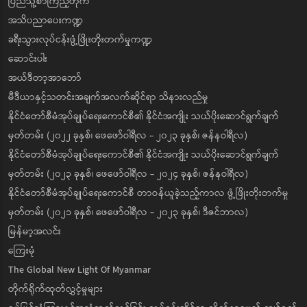
ပြည်သူ့စာကြည့်တိုက်
အသိပညာပေးကဏ္ဍ
ခရီးသွားလုပ်ငန်းဖွံ့ဖြိုးတိုးတက်မှုကဏ္ဍ
ဆောင်းပါး
အယ်ဒီတာ့အာဘော်
မီဒီယာနှင့်သတင်းအချက်အလက်ဆိုင်ရာ သိနားလည်မှု
နိုင်ငံတော်စီမံအုပ်ချုပ်ရေးကောင်စီ၏ နိုင်ငံအကျိုး သယ်ပိုးဆောင်ရွက်ချက်
မှတ်တမ်း (၂၀၂၂ ခုနှစ်၊ ဖေဖော်ဝါရီလ - ၂၀၂၃ ခုနှစ်၊ ဇန်နဝါရီလ)
နိုင်ငံတော်စီမံအုပ်ချုပ်ရေးကောင်စီ၏ နိုင်ငံအကျိုး သယ်ပိုးဆောင်ရွက်ချက်
မှတ်တမ်း (၂၀၂၃ ခုနှစ်၊ ဖေဖော်ဝါရီလ - ၂၀၂၄ ခုနှစ်၊ ဇန်နဝါရီလ)
နိုင်ငံတော်စီမံအုပ်ချုပ်ရေးကောင်စီ တာဝန်ယူခဲ့သည့်ကာလ ဖွံ့ဖြိုးတိုးတက်မှု
မှတ်တမ်း (၂၀၂၁ ခုနှစ်၊ ဖေဖော်ဝါရီလ - ၂၀၂၃ ခုနှစ်၊ ဒီဇင်ဘာလ)
မြန်မာ့အလင်း
ကြေးမုံ
The Global New Light Of Myanmar
တိုက်ရိုက်ထုတ်လွှင့်မှုများ