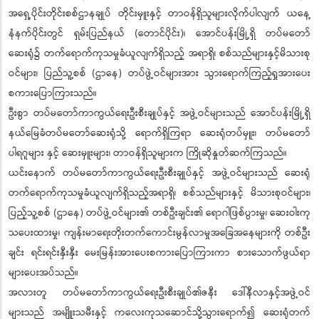
အရှေ့ပိုင်းတိုင်းစစ်ဌာနချုပ် တိုင်းမှူးနှင့် တာဝန်ရှိသူများလိုက်ပါလျက် ယနေ့
နံနက်ပိုင်းတွင် ရှမ်းပြည်နယ် (တောင်ပိုင်း)၊ အောင်ပန်းမြို့ရှိ တပ်မတော်
ဆေးရုံ၌ တက်ရောက်ကုသမှုခံယူလျက်ရှိသည့် အရာရှိ၊ စစ်သည်များနှင့်မိသားစု
ဝင်များ၊ ပြည်သူ့စစ် (ဌာနေ) တပ်ဖွဲ့ဝင်များအား သွားရောက်ကြည့်ရှုအားပေး
စကားပြောကြားသည်။
ဦးစွာ တပ်မတော်ကာကွယ်ရေးဦးစီးချုပ်နှင့် အဖွဲ့ဝင်များသည် အောင်ပန်းမြို့ရှိ
နယ်မြေခံတပ်မတော်ဆေးရုံသို့ ရောက်ရှိကြရာ ဆေးရုံတပ်မှူး၊ တပ်မတော်
ပါရဂူများ နှင့် ဆေးမှူးများ၊ တာဝန်ရှိသူများက ကြိုဆိုနှုတ်ဆက်ကြသည်။
ယင်းနောက် တပ်မတော်ကာကွယ်ရေးဦးစီးချုပ်နှင့် အဖွဲ့ဝင်များသည် ဆေးရုံ
တက်ရောက်ကုသမှုခံယူလျက်ရှိသည့်အရာရှိ၊ စစ်သည်များနှင့် မိသားစုဝင်များ၊
ပြည့်သူ့စစ် (ဌာနေ) တပ်ဖွဲ့ဝင်များ၏ တစ်ဦးချင်း၏ ရောဂါဖြစ်ပွားမှု၊ ဆေးဝါးကု
သပေးထားမှု၊ ကျန်းမာရေးတိုးတက်ကောင်းမွန်လာမှုအခြေအနေများကို တစ်ဦး
ချင်း ရင်းရင်းနှီးနှီး မေးမြန်းအားပေးစကားပြောကြားကာ စားသောက်ဖွယ်ရာ
များပေးအပ်သည်။
အလားတူ တပ်မတော်ကာကွယ်ရေးဦးစီးချုပ်၏ဇနီး ဒေါ်နီလာနှင့်အဖွဲ့ဝင်
များသည် အမျိူးသမီးနှင့် ကလေးကုသဆောင်သို့သွားရောက်၍ ဆေးရုံတက်