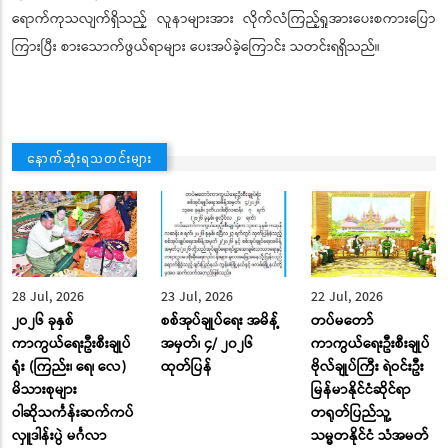
ရောက်ကုသလျက်ရှိသည့် လူနာများအား လိုက်လံကြည့်ရှုအားပေးစကားပြော
ကြားပြီး စားသောက်ဖွယ်ရာများ ပေးအပ်ခဲ့ကြောင်း သတင်းရရှိသည်။
နောက်ဆုံးရသတင်းများ
28 Jul, 2026
23 Jul, 2026
22 Jul, 2026
၂ဝ၂၆ ခုနှစ်
စစ်အုပ်ချုပ်ရေး အမိန့်
တပ်မတော်
ကာကွယ်ရေးဦးစီးချုပ်
အမှတ်၊ ၄/ ၂၀၂၆
ကာကွယ်ရေးဦးစီးချုပ်
ရုံး (ကြည်း၊ ရေ၊ လေ)
ထုတ်ပြန်
ဗိုလ်ချုပ်ကြီး ရဲဝင်းဦး
မိသားစုများ
မြန်မာနိုင်ငံဆိုင်ရာ
ဝါဆိုသင်္ကန်းဆက်ကပ်
တရုတ်ပြည်သူ့
လှူဒါန်းပွဲ မင်္ဂလာ
သမ္မတနိုင်ငံ သံအမတ်