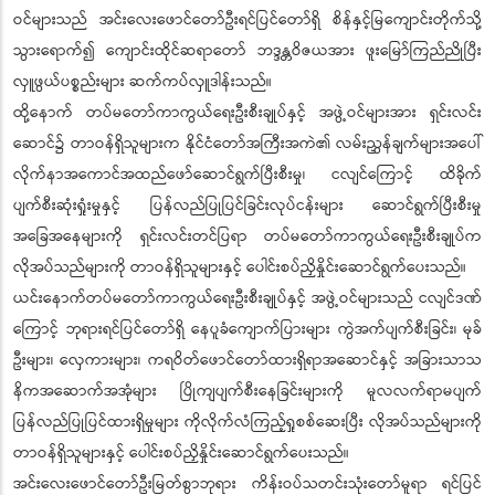
ဝင်များသည် အင်းလေးဖောင်တော်ဦးရင်ပြင်တော်ရှိ စိန်နှင့်မြကျောင်းတိုက်သို့
သွားရောက်၍ ကျောင်းထိုင်ဆရာတော် ဘဒ္ဒန္တဝိဇယအား ဖူးမြော်ကြည်ညိုပြီး
လှူဖွယ်ပစ္စည်းများ ဆက်ကပ်လှူဒါန်းသည်။
ထို့နောက် တပ်မတော်ကာကွယ်ရေးဦးစီးချုပ်နှင့် အဖွဲ့ဝင်များအား ရှင်းလင်း
ဆောင်၌ တာဝန်ရှိသူများက နိုင်ငံတော်အကြီးအကဲ၏ လမ်းညွှန်ချက်များအပေါ်
လိုက်နာအကောင်အထည်ဖော်ဆောင်ရွက်ပြီးစီးမှု၊ ငလျင်ကြောင့် ထိခိုက်
ပျက်စီးဆုံးရှုံးမှုနှင့် ပြန်လည်ပြုပြင်ခြင်းလုပ်ငန်းများ ဆောင်ရွက်ပြီးစီးမှု
အခြေအနေများကို ရှင်းလင်းတင်ပြရာ တပ်မတော်ကာကွယ်ရေးဦးစီးချုပ်က
လိုအပ်သည်များကို တာဝန်ရှိသူများနှင့် ပေါင်းစပ်ညှိနှိုင်းဆောင်ရွက်ပေးသည်။
ယင်းနောက်တပ်မတော်ကာကွယ်ရေးဦးစီးချုပ်နှင့် အဖွဲ့ဝင်များသည် ငလျင်ဒဏ်
ကြောင့် ဘုရားရင်ပြင်တော်ရှိ နေပူခံကျောက်ပြားများ ကွဲအက်ပျက်စီးခြင်း၊ မုခ်
ဦးများ၊ လှေကားများ၊ ကရဝိတ်ဖောင်တော်ထားရှိရာအဆောင်နှင့် အခြားသာသ
နိကအဆောက်အအုံများ ပြိုကျပျက်စီးနေခြင်းများကို မူလလက်ရာမပျက်
ပြန်လည်ပြုပြင်ထားရှိမှုများ ကိုလိုက်လံကြည့်ရှုစစ်ဆေးပြီး လိုအပ်သည်များကို
တာဝန်ရှိသူများနှင့် ပေါင်းစပ်ညှိနှိုင်းဆောင်ရွက်ပေးသည်။
အင်းလေးဖောင်တော်ဦးမြတ်စွာဘုရား ကိန်းဝပ်သတင်းသုံးတော်မူရာ ရင်ပြင်