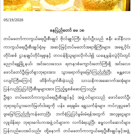
05/19/2026
နေပြည်တော် မေ ၁၈
တပ်မတော်ကာကွယ်ရေးဦးစီးချုပ် ဗိုလ်ချုပ်ကြီး ရဲဝင်းဦးသည် ဇနီး ဒေါ်နီလာ၊
ကာကွယ်ရေးဦးစီးချုပ်ရုံးမှ အဆင့်မြင့်တပ်မတော်အရာရှိကြီးများ၊ အရှေ့ပိုင်း
တိုင်းစစ် ဌာနချုပ်တိုင်းမှူးနှင့် တာဝန်ရှိသူများလိုက်ပါ၍ ယနေ့မွန်းလွဲပိုင်းတွင်
ညောင်ရွှေမြို့နယ်၊ အင်းလေးဒေသ၊ ရတနာစံကျောင်းတော်ကြီးရှိ အင်းလေး
ဖောင်တော်ဦးမြတ်စွာဘုရားအား သွားရောက်ဖူးမြော်ကြည်ညိုပြီး မန္တလေး
ငလျင်ကြီးကြောင့် ထိခိုက်ပျက်စီးခဲ့သည့် သာသနိကအဆောက်အအုံများ
ပြန်လည်ပြုပြင်ပြီးစီးမှုများအား ကြည့်ရှုစစ်ဆေးကြသည်။
ဦးစွာ တပ်မတော်ကာကွယ်ရေးဦးစီးချုပ်နှင့် အဖွဲ့ဝင်များသည် ဖောင်တော်ဦး
ဘုရားရုပ်ပွားတော်မြတ်ငါးဆူကို ပန်း၊ ရေချမ်း၊ ရွှေသင်္ကန်းများ ကပ်လှူပူဇော်
ဖူးမြော်ကြည်ညိုကန်တော့ပြီး ဘက်စုံပြုပြင်မွမ်းမံရန်အတွက် အလှူငွေများ
လှူဒါန်းရာ ဘုရားဂေါပကအဖွဲ့ဝင်များက လက်ခံရယူပြီး ဓမ္မလက်ဆောင်များ
ပြန်လည်ပေးအပ်သည်။ ထို့နောက် တပ်မတော်ကာကွယ်ရေးဦးစီးချုပ်နှင့်အဖွဲ့