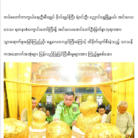
တပ်မတော်ကာကွယ်ရေးဦးစီးချုပ် ဗိုလ်ချုပ်ကြီး ရဲဝင်းဦး ညောင်ရွှေမြို့နယ်၊ အင်းလေး
ဒေသ၊ ရတနာစံကျောင်းတော်ကြီးရှိ အင်းလေးဖောင်တော်ဦးမြတ်စွာဘုရားအား
သွားရောက်ဖူးမြော်ကြည်ညို၊ မန္တလေးငလျင်ကြီးကြောင့် ထိခိုက်ပျက်စီးခဲ့သည့် သာသနိ
ကအဆောက်အအုံများ ပြန်လည်ပြုပြင်ပြီးစီးမှုများအား ကြည့်ရှုစစ်ဆေး