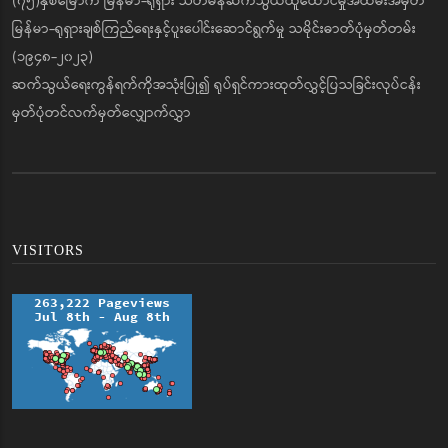
(၇၅)နှစ်မြောက် မြန်မာ-ရုရှား သံတမန်ဆက်သွယ်ထူထောင်မှုအထိမ်းအမှတ်
မြန်မာ-ရုရှားချစ်ကြည်ရေးနှင့်ပူးပေါင်းဆောင်ရွက်မှု သမိုင်းဓာတ်ပုံမှတ်တမ်း
(၁၉၄၈-၂၀၂၃)
ဆက်သွယ်ရေးကွန်ရက်ကိုအသုံးပြု၍ ရုပ်ရှင်ကားထုတ်လွှင့်ပြသခြင်းလုပ်ငန်း
မှတ်ပုံတင်လက်မှတ်လျှောက်လွှာ
VISITORS