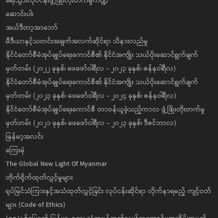
ခရီးသွားလုပ်ငန်းဖွံ့ဖြိုးတိုးတက်မှုကဏ္ဍ
ဆောင်းပါး
အယ်ဒီတာ့အာဘော်
မီဒီယာနှင့်သတင်းအချက်အလက်ဆိုင်ရာ သိနားလည်မှု
နိုင်ငံတော်စီမံအုပ်ချုပ်ရေးကောင်စီ၏ နိုင်ငံအကျိုး သယ်ပိုးဆောင်ရွက်ချက်
မှတ်တမ်း (၂၀၂၂ ခုနှစ်၊ ဖေဖော်ဝါရီလ - ၂၀၂၃ ခုနှစ်၊ ဇန်နဝါရီလ)
နိုင်ငံတော်စီမံအုပ်ချုပ်ရေးကောင်စီ၏ နိုင်ငံအကျိုး သယ်ပိုးဆောင်ရွက်ချက်
မှတ်တမ်း (၂၀၂၃ ခုနှစ်၊ ဖေဖော်ဝါရီလ - ၂၀၂၄ ခုနှစ်၊ ဇန်နဝါရီလ)
နိုင်ငံတော်စီမံအုပ်ချုပ်ရေးကောင်စီ တာဝန်ယူခဲ့သည့်ကာလ ဖွံ့ဖြိုးတိုးတက်မှု
မှတ်တမ်း (၂၀၂၁ ခုနှစ်၊ ဖေဖော်ဝါရီလ - ၂၀၂၃ ခုနှစ်၊ ဒီဇင်ဘာလ)
မြန်မာ့အလင်း
ကြေးမုံ
The Global New Light Of Myanmar
တိုက်ရိုက်ထုတ်လွှင့်မှုများ
ရုပ်မြင်သံကြားနှင့်အသံထုတ်လွှင့်ခြင်း လုပ်ငန်းဆိုင်ရာ လိုက်နာရမည့် ကျင့်ဝတ်
များ (Code of Ethics)