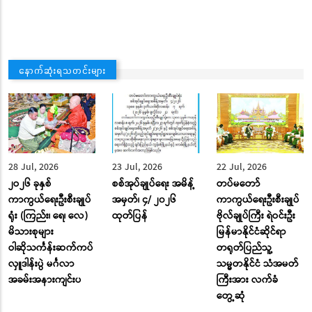
နောက်ဆုံးရသတင်းများ
28 Jul, 2026
23 Jul, 2026
22 Jul, 2026
၂ဝ၂၆ ခုနှစ်
စစ်အုပ်ချုပ်ရေး အမိန့်
တပ်မတော်
ကာကွယ်ရေးဦးစီးချုပ်
အမှတ်၊ ၄/ ၂၀၂၆
ကာကွယ်ရေးဦးစီးချုပ်
ရုံး (ကြည်း၊ ရေ၊ လေ)
ထုတ်ပြန်
ဗိုလ်ချုပ်ကြီး ရဲဝင်းဦး
မိသားစုများ
မြန်မာနိုင်ငံဆိုင်ရာ
ဝါဆိုသင်္ကန်းဆက်ကပ်
တရုတ်ပြည်သူ့
လှူဒါန်းပွဲ မင်္ဂလာ
သမ္မတနိုင်ငံ သံအမတ်
အခမ်းအနားကျင်းပ
ကြီးအား လက်ခံ
တွေ့ဆုံ