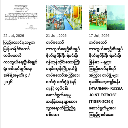
22 Jul, 2026
21 Jul, 2026
17 Jul, 2026
ပြည်ထောင်စုသမ္မတ
တပ်မတော်
တပ်မတော်
မြန်မာနိုင်ငံတော်
ကာကွယ်ရေးဦးစီးချုပ်
ကာကွယ်ရေးဦးစီးချုပ်
တပ်မတော်
ဗိုလ်ချုပ်ကြီး ရဲဝင်းဦး
ဗိုလ်ချုပ်ကြီး ရဲဝင်းဦး
ကာကွယ်ရေးဦးစီးချုပ်
ရန်ကုန်တိုင်းဒေသကြီး
မြန်မာ - ရုရှား
ရုံး စစ်အုပ်ချုပ်ရေး
မရမ်းကုန်းမြို့နယ်ရှိ
ကြည်းတပ်နှစ်ရပ်
အမိန့်အမှတ်၊ ၄ /
တပ်မတော်အကြီးစား
အကြား တပ်ဖွဲ့များ
၂၀၂၆
စက်ရုံ၊ စက်ရုံခွဲ (ရန်
စုပေါင်းလေ့ကျင့်ခန်း
ကုန်) လုပ်ငန်း
(MYANMAR- RUSSIA
ဆောင်ရွက်နေမှု
JOINT EXERCISE
အခြေအနေများအား
(TIGER-2026))
သွားရောက်ကြည့်ရှု
ဆောင်ရွက်မှုအား
စစ်ဆေး
ကြည့်ရှုစစ်ဆေး