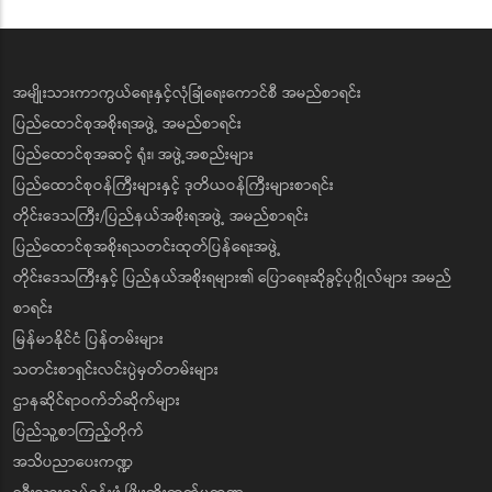
အမျိုးသားကာကွယ်ရေးနှင့်လုံခြုံရေးကောင်စီ အမည်စာရင်း
ပြည်ထောင်စုအစိုးရအဖွဲ့ အမည်စာရင်း
ပြည်ထောင်စုအဆင့် ရုံး၊ အဖွဲ့အစည်းများ
ပြည်ထောင်စုဝန်ကြီးများနှင့် ဒုတိယဝန်ကြီးများစာရင်း
တိုင်းဒေသကြီး/ပြည်နယ်အစိုးရအဖွဲ့ အမည်စာရင်း
ပြည်ထောင်စုအစိုးရသတင်းထုတ်ပြန်ရေးအဖွဲ့
တိုင်းဒေသကြီးနှင့် ပြည်နယ်အစိုးရများ၏ ပြောရေးဆိုခွင့်ပုဂ္ဂိုလ်များ အမည်
စာရင်း
မြန်မာနိုင်ငံ ပြန်တမ်းများ
သတင်းစာရှင်းလင်းပွဲမှတ်တမ်းများ
ဌာနဆိုင်ရာဝက်ဘ်ဆိုက်များ
ပြည်သူ့စာကြည့်တိုက်
အသိပညာပေးကဏ္ဍ