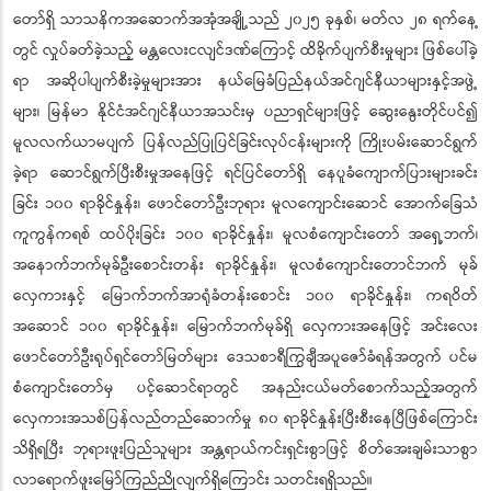
တော်ရှိ သာသနိကအဆောက်အအုံအချို့သည် ၂၀၂၅ ခုနှစ်၊ မတ်လ ၂၈ ရက်နေ့
တွင် လှုပ်ခတ်ခဲ့သည့် မန္တလေးငလျင်ဒဏ်ကြောင့် ထိခိုက်ပျက်စီးမှုများ ဖြစ်ပေါ်ခဲ့
ရာ အဆိုပါပျက်စီးခဲ့မှုများအား နယ်မြေခံပြည်နယ်အင်ဂျင်နီယာများနှင့်အဖွဲ့
များ၊ မြန်မာ နိုင်ငံအင်ဂျင်နီယာအသင်းမှ ပညာရှင်များဖြင့် ဆွေးနွေးတိုင်ပင်၍
မူလလက်ယာမပျက် ပြန်လည်ပြုပြင်ခြင်းလုပ်ငန်းများကို ကြိုးပမ်းဆောင်ရွက်
ခဲ့ရာ ဆောင်ရွက်ပြီးစီးမှုအနေဖြင့် ရင်ပြင်တော်ရှိ နေပူခံကျောက်ပြားများခင်း
ခြင်း ၁၀၀ ရာခိုင်နှုန်း၊ ဖောင်တော်ဦးဘုရား မူလကျောင်းဆောင် အောက်ခြေသံ
ကူကွန်ကရစ် ထပ်ပိုးခြင်း ၁၀၀ ရာခိုင်နှုန်း၊ မူလစံကျောင်းတော် အရှေ့ဘက်၊
အနောက်ဘက်မုခ်ဦးစောင်းတန်း ရာခိုင်နှုန်း၊ မူလစံကျောင်းတောင်ဘက် မုခ်
လှေကားနှင့် မြောက်ဘက်အာရုံခံတန်းစောင်း ၁၀၀ ရာခိုင်နှုန်း၊ ကရဝိတ်
အဆောင် ၁၀၀ ရာခိုင်နှုန်း၊ မြောက်ဘက်မုခ်ရှိ လှေကားအနေဖြင့် အင်းလေး
ဖောင်တော်ဦးရုပ်ရှင်တော်မြတ်များ ဒေသစာရီကြွချီအပူဇော်ခံရန်အတွက် ပင်မ
စံကျောင်းတော်မှ ပင့်ဆောင်ရာတွင် အနည်းငယ်မတ်စောက်သည့်အတွက်
လှေကားအသစ်ပြန်လည်တည်ဆောက်မှု ၈၀ ရာခိုင်နှုန်းပြီးစီးနေပြီဖြစ်ကြောင်း
သိရှိရပြီး ဘုရားဖူးပြည်သူများ အန္တရာယ်ကင်းရှင်းစွာဖြင့် စိတ်အေးချမ်းသာစွာ
လာရောက်ဖူးမြော်ကြည်ညိုလျက်ရှိကြောင်း သတင်းရရှိသည်။