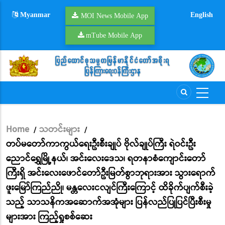
Skip
Myanmar
English
to
MOI News Mobile App
main
mTube Mobile App
content
Home
သတင်းများ
/
/
Breadcrumb
တပ်မတော်ကာကွယ်ရေးဦးစီးချုပ် ဗိုလ်ချုပ်ကြီး ရဲဝင်းဦး
ညောင်ရွှေမြို့နယ်၊ အင်းလေးဒေသ၊ ရတနာစံကျောင်းတော်
ကြီးရှိ အင်းလေးဖောင်တော်ဦးမြတ်စွာဘုရားအား သွားရောက်
ဖူးမြော်ကြည်ညို၊ မန္တလေးငလျင်ကြီးကြောင့် ထိခိုက်ပျက်စီးခဲ့
သည့် သာသနိကအဆောက်အအုံများ ပြန်လည်ပြုပြင်ပြီးစီးမှု
များအား ကြည့်ရှုစစ်ဆေး