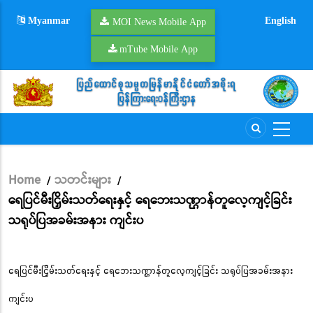
Skip
Myanmar
English
to
MOI News Mobile App
main
mTube Mobile App
content
Home
သတင်းများ
/
/
Breadcrumb
ရေပြင်မီးငြှိမ်းသတ်ရေးနှင့် ရေဘေးသဏ္ဌာန်တူလေ့ကျင့်ခြင်း
သရုပ်ပြအခမ်းအနား ကျင်းပ
ရေပြင်မီးငြှိမ်းသတ်ရေးနှင့် ရေဘေးသဏ္ဌာန်တူလေ့ကျင့်ခြင်း သရုပ်ပြအခမ်းအနား
ကျင်းပ