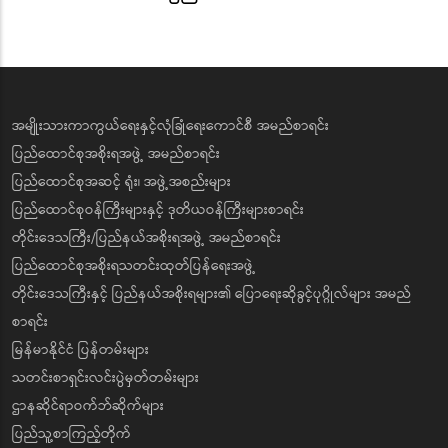
အမျိုးသားကာကွယ်ရေးနှင့်လုံခြုံရေးကောင်စီ အမည်စာရင်း
ပြည်ထောင်စုအစိုးရအဖွဲ့ အမည်စာရင်း
ပြည်ထောင်စုအဆင့် ရုံး၊ အဖွဲ့အစည်းများ
ပြည်ထောင်စုဝန်ကြီးများနှင့် ဒုတိယဝန်ကြီးများစာရင်း
တိုင်းဒေသကြီး/ပြည်နယ်အစိုးရအဖွဲ့ အမည်စာရင်း
ပြည်ထောင်စုအစိုးရသတင်းထုတ်ပြန်ရေးအဖွဲ့
တိုင်းဒေသကြီးနှင့် ပြည်နယ်အစိုးရများ၏ ပြောရေးဆိုခွင့်ပုဂ္ဂိုလ်များ အမည်
စာရင်း
မြန်မာနိုင်ငံ ပြန်တမ်းများ
သတင်းစာရှင်းလင်းပွဲမှတ်တမ်းများ
ဌာနဆိုင်ရာဝက်ဘ်ဆိုက်များ
ပြည်သူ့စာကြည့်တိုက်