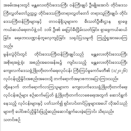
အခမ်းအနားတွင် မန္တလေးတိုင်းဒေသကြီး ဝန်ကြီးချုပ် ဦးမျိုးအောင်၊ တိုင်းဒေသ
ကြီးလွှတ်တော်ဥက္ကဋ္ဌ၊ တိုင်းဒေသကြီးတရားလွှတ်တော် တရားသူကြီးချုပ်၊ တိုင်း
ဒေသကြီးဝန်ကြီးများနှင့် တာဝန်ရှိသူများက မီးသတ်ဦးစီးဌာန ရှာဖွေ
ကယ်ဆယ်ရေးတပ်ဖွဲ့ဝင် ၁၁၆ ဦး၏ ရေပြင်မီးငြှိမ်းသတ်ခြင်း၊ ရှာဖွေကယ်ဆယ်
ခြင်း၊ ရေဘေးသဏ္ဌာန်တူလေ့ကျင့်ခြင်း သရုပ်ပြသမှုကို ကြည့်ရှုအားပေးကြ
သည်။
မွန်းလွဲပိုင်းတွင် တိုင်းဒေသကြီးဝန်ကြီးချုပ်သည် မန္တလေးတိုင်းဒေသကြီး
အစိုးရအဖွဲ့ရုံး အစည်းအဝေးခန်းမ၌ ကျင်းပသည့် မန္တလေးတိုင်းဒေသကြီး
ကျေးလက်ဒေသဖွံ့ဖြိုးတိုးတက်ရေးလုပ်ငန်း ကြီးကြပ်မှုကော်မတီ၏ (၁/၂၀၂၆)
လုပ်ငန်းညှိနှိုင်းအစည်းအဝေးသို့ တက်ရောက်အမှာစကားပြောကြားသည်။
ထို့နောက် တက်ရောက်လာကြသူများက ကျေးလက်ဒေသဖွံ့ဖြိုးတိုးတက်ရေး
လုပ်ငန်းစဉ်များ စဉ်ဆက်မပြတ် ဖွံ့ဖြိုးတိုးတက်လာစေရေးအတွက် ဆောင်ရွက်
နေသည့် လုပ်ငန်းများနှင့် ပတ်သက်၍ ရှင်းလင်းတင်ပြမှုများအပေါ် လိုအပ်သည်
များကို ပေါင်းစပ်ညှိနှိုင်းဖြည့်ဆည်းဆောင်ရွက်ပေးခဲ့ကြောင်း သိရသည်။
သတင်းစဉ်