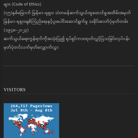
များ (Code of Ethics)
(၇၅)နှစ်မြောက် မြန်မာ-ရုရှား သံတမန်ဆက်သွယ်ထူထောင်မှုအထိမ်းအမှတ်
မြန်မာ-ရုရှားချစ်ကြည်ရေးနှင့်ပူးပေါင်းဆောင်ရွက်မှု သမိုင်းဓာတ်ပုံမှတ်တမ်း
(၁၉၄၈-၂၀၂၃)
ဆက်သွယ်ရေးကွန်ရက်ကိုအသုံးပြု၍ ရုပ်ရှင်ကားထုတ်လွှင့်ပြသခြင်းလုပ်ငန်း
မှတ်ပုံတင်လက်မှတ်လျှောက်လွှာ
VISITORS