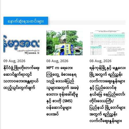
နောက်ဆုံးရသတင်းများ
09 Aug, 2026
08 Aug, 2026
08 Aug, 2026
နိုင်ငံဖွံ့ဖြိုးတိုးတက်ရေး
MPT က ရေဘေး
ရန်ကုန်မြို့နှင့် မန္တလေး
ဆောင်ရွက်ရာတွင်
ကြုံတွေ့ ခံစားနေရ
မြို့အတွက် ရည်ညွှန်း
သဘာဝဘေးအန္တရာယ်
သည့် ဒေသခံပြည်
လက်ကားဈေးနှုန်းများ
ထည့်သွင်းတွက်ချက်
သူများအတွက် အခမဲ့
နှင့် ပြည်ထောင်စု
ဒေတာ၊ ဖုန်းခေါ်ဆိုမှု
နယ်မြေ နေပြည်တော်၊
နှင့် စာတို (SMS)
တိုင်းဒေသကြီး/
ဝန်ဆောင်မှုများ
ပြည်နယ် မြို့တော်များ
ပေးအပ်
အတွက် ရည်ညွှန်း
လက်လီဈေးနှုန်းများ