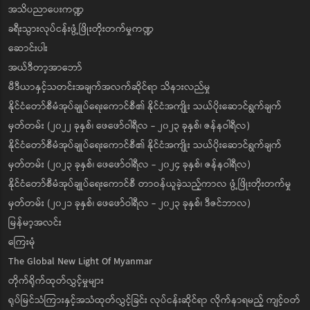
အသိပညာပေးကဏ္ဍ
ခရီးသွားလုပ်ငန်းဖွံ့ဖြိုးတိုးတက်မှုကဏ္ဍ
ဆောင်းပါး
အယ်ဒီတာ့အာဘော်
မီဒီယာနှင့်သတင်းအချက်အလက်ဆိုင်ရာ သိနားလည်မှု
နိုင်ငံတော်စီမံအုပ်ချုပ်ရေးကောင်စီ၏ နိုင်ငံအကျိုး သယ်ပိုးဆောင်ရွက်ချက်
မှတ်တမ်း (၂၀၂၂ ခုနှစ်၊ ဖေဖော်ဝါရီလ - ၂၀၂၃ ခုနှစ်၊ ဇန်နဝါရီလ)
နိုင်ငံတော်စီမံအုပ်ချုပ်ရေးကောင်စီ၏ နိုင်ငံအကျိုး သယ်ပိုးဆောင်ရွက်ချက်
မှတ်တမ်း (၂၀၂၃ ခုနှစ်၊ ဖေဖော်ဝါရီလ - ၂၀၂၄ ခုနှစ်၊ ဇန်နဝါရီလ)
နိုင်ငံတော်စီမံအုပ်ချုပ်ရေးကောင်စီ တာဝန်ယူခဲ့သည့်ကာလ ဖွံ့ဖြိုးတိုးတက်မှု
မှတ်တမ်း (၂၀၂၁ ခုနှစ်၊ ဖေဖော်ဝါရီလ - ၂၀၂၃ ခုနှစ်၊ ဒီဇင်ဘာလ)
မြန်မာ့အလင်း
ကြေးမုံ
The Global New Light Of Myanmar
တိုက်ရိုက်ထုတ်လွှင့်မှုများ
ရုပ်မြင်သံကြားနှင့်အသံထုတ်လွှင့်ခြင်း လုပ်ငန်းဆိုင်ရာ လိုက်နာရမည့် ကျင့်ဝတ်