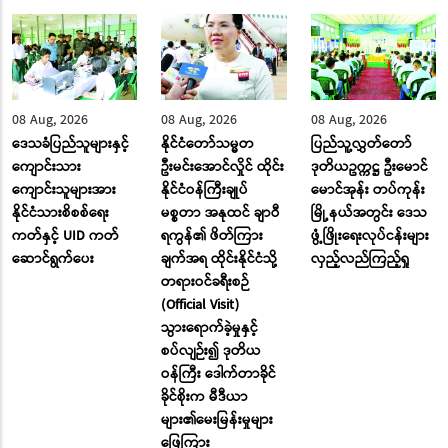
08 Aug, 2026
08 Aug, 2026
08 Aug, 2026
ဒေသခံပြည်သူများနှင့်
နိုင်ငံတော်သမ္မတ
ပြည်သူ့လွှတ်တော်
ကျောင်းသား
ဦးမင်းအောင်လှိုင် ထိုင်း
ဒုတိယဥက္ကဋ္ဌ ဦးမောင်
ကျောင်းသူများအား
နိုင်ငံဝန်ကြီးချုပ်
မောင်အုန်း တပ်ကုန်း
နိုင်ငံသားစိစစ်ရေး
မစ္စတာ အနုထင် ချာဝီ
မြို့နယ်အတွင်း ဒေသ
ကတ်နှင့် UID ကတ်
ရကွန်၏ ဖိတ်ကြား
ဖွံ့ဖြိုးရေးလုပ်ငန်းများ
ဆောင်ရွက်ပေး
ချက်အရ ထိုင်းနိုင်ငံသို့
လှည့်လည်ကြည့်ရှု
တရားဝင်ခရီးစဉ်
(Official Visit)
သွားရောက်ခဲ့မှုနှင့်
စပ်လျဉ်း၍ ဒုတိယ
ဝန်ကြီး ဒေါက်တာခိုင်
ခိုင်စိုးက မီဒီယာ
များ၏မေးမြန်းမှုများ
ဖြေကြား