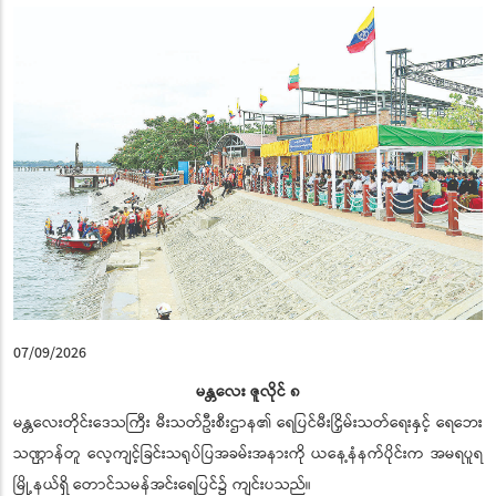
07/09/2026
မန္တလေး ဇူလိုင် ၈
မန္တလေးတိုင်းဒေသကြီး မီးသတ်ဦးစီးဌာန၏ ရေပြင်မီးငြှိမ်းသတ်ရေးနှင့် ရေဘေး
သဏ္ဌာန်တူ လေ့ကျင့်ခြင်းသရုပ်ပြအခမ်းအနားကို ယနေ့နံနက်ပိုင်းက အမရပူရ
မြို့နယ်ရှိ တောင်သမန်အင်းရေပြင်၌ ကျင်းပသည်။