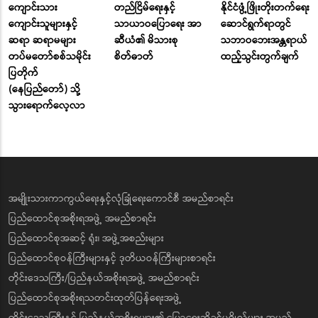
ကျောင်းသား
တည်ငြိမ်ရေးနှင့်
နိုင်ငံဖွံ့ဖြိုးတိုးတက်ရေး
ကျောင်းသူများနှင့်
သာယာဝပြောရေး အာ
ဆောင်ရွက်ရာတွင်
ဆရာ ဆရာမများ
ဆီယံ၏ မိသားစု
သဘာဝဘေးအန္တရာယ်
တပ်မတော်စစ်သမိုင်း
စိတ်ဓာတ်
ထည့်သွင်းတွက်ချက်
ပြတိုက်
(နေပြည်တော်) သို့
သွားရောက်လေ့လာ
အမျိုးသားကာကွယ်ရေးနှင့်လုံခြုံရေးကောင်စီ အမည်စာရင်း
ပြည်ထောင်စုအစိုးရအဖွဲ့ အမည်စာရင်း
ပြည်ထောင်စုအဆင့် ရုံး၊ အဖွဲ့အစည်းများ
ပြည်ထောင်စုဝန်ကြီးများနှင့် ဒုတိယဝန်ကြီးများစာရင်း
တိုင်းဒေသကြီး/ပြည်နယ်အစိုးရအဖွဲ့ အမည်စာရင်း
ပြည်ထောင်စုအစိုးရသတင်းထုတ်ပြန်ရေးအဖွဲ့
တိုင်းဒေသကြီးနှင့် ပြည်နယ်အစိုးရများ၏ ပြောရေးဆိုခွင့်ပုဂ္ဂိုလ်များ အမည်