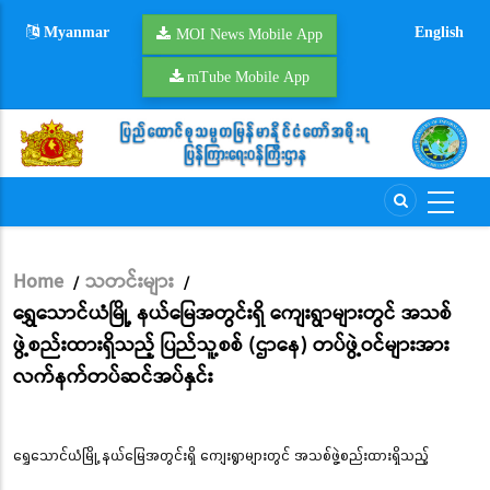
Skip
Myanmar
English
to
MOI News Mobile App
main
mTube Mobile App
content
Home
သတင်းများ
/
/
Breadcrumb
ရွှေသောင်ယံမြို့ နယ်မြေအတွင်းရှိ ကျေးရွာများတွင် အသစ်
ဖွဲ့စည်းထားရှိသည့် ပြည်သူ့စစ် (ဌာနေ) တပ်ဖွဲ့ဝင်များအား
လက်နက်တပ်ဆင်အပ်နှင်း
ရွှေသောင်ယံမြို့ နယ်မြေအတွင်းရှိ ကျေးရွာများတွင် အသစ်ဖွဲ့စည်းထားရှိသည့်