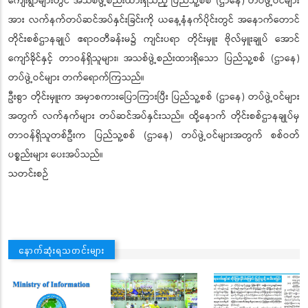
ကျေးရွာများတွင် အသစ်ဖွဲ့စည်းထားရှိသည့် ပြည်သူ့စစ် (ဌာနေ) တပ်ဖွဲ့ဝင်များ
အား လက်နက်တပ်ဆင်အပ်နှင်းခြင်းကို ယနေ့နံနက်ပိုင်းတွင် အနောက်တောင်
တိုင်းစစ်ဌာနချုပ် ဧရာဝတီခန်းမ၌ ကျင်းပရာ တိုင်းမှူး ဗိုလ်မှူးချုပ် အောင်
ကျော်ခိုင်နှင့် တာဝန်ရှိသူများ၊ အသစ်ဖွဲ့စည်းထားရှိသော ပြည်သူ့စစ် (ဌာနေ)
တပ်ဖွဲ့ဝင်များ တက်ရောက်ကြသည်။
ဦးစွာ တိုင်းမှူးက အမှာစကားပြောကြားပြီး ပြည်သူ့စစ် (ဌာနေ) တပ်ဖွဲ့ဝင်များ
အတွက် လက်နက်များ တပ်ဆင်အပ်နှင်းသည်။ ထို့နောက် တိုင်းစစ်ဌာနချုပ်မှ
တာဝန်ရှိသူတစ်ဦးက ပြည်သူ့စစ် (ဌာနေ) တပ်ဖွဲ့ဝင်များအတွက် စစ်ဝတ်
ပစ္စည်းများ ပေးအပ်သည်။
သတင်းစဉ်
နောက်ဆုံးရသတင်းများ