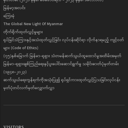
မြန်မာ့အလင်း
ကြေးမုံ
The Global New Light Of Myanmar
တိုက်ရိုက်ထုတ်လွှင့်မှုများ
ရုပ်မြင်သံကြားနှင့်အသံထုတ်လွှင့်ခြင်း လုပ်ငန်းဆိုင်ရာ လိုက်နာရမည့် ကျင့်ဝတ်
များ (Code of Ethics)
(၇၅)နှစ်မြောက် မြန်မာ-ရုရှား သံတမန်ဆက်သွယ်ထူထောင်မှုအထိမ်းအမှတ်
မြန်မာ-ရုရှားချစ်ကြည်ရေးနှင့်ပူးပေါင်းဆောင်ရွက်မှု သမိုင်းဓာတ်ပုံမှတ်တမ်း
(၁၉၄၈-၂၀၂၃)
ဆက်သွယ်ရေးကွန်ရက်ကိုအသုံးပြု၍ ရုပ်ရှင်ကားထုတ်လွှင့်ပြသခြင်းလုပ်ငန်း
မှတ်ပုံတင်လက်မှတ်လျှောက်လွှာ
VISITORS