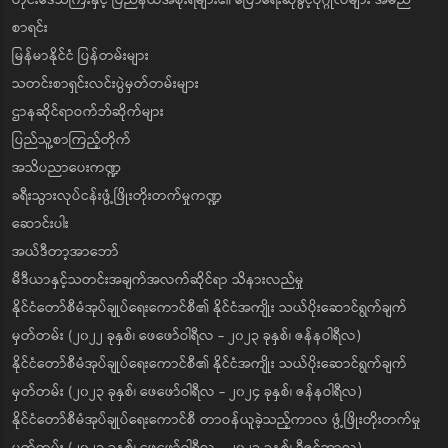
စာရင်း
မြန်မာနိုင်ငံ ပြန်တမ်းများ
သတင်းစာရှင်းလင်းပွဲမှတ်တမ်းများ
ဌာနဆိုင်ရာဝက်ဘ်ဆိုက်များ
ပြည်သူ့စာကြည့်တိုက်
အသိပညာပေးကဏ္ဍ
ခရီးသွားလုပ်ငန်းဖွံ့ဖြိုးတိုးတက်မှုကဏ္ဍ
ဆောင်းပါး
အယ်ဒီတာ့အာဘော်
မီဒီယာနှင့်သတင်းအချက်အလက်ဆိုင်ရာ သိနားလည်မှု
နိုင်ငံတော်စီမံအုပ်ချုပ်ရေးကောင်စီ၏ နိုင်ငံအကျိုး သယ်ပိုးဆောင်ရွက်ချက်
မှတ်တမ်း (၂၀၂၂ ခုနှစ်၊ ဖေဖော်ဝါရီလ - ၂၀၂၃ ခုနှစ်၊ ဇန်နဝါရီလ)
နိုင်ငံတော်စီမံအုပ်ချုပ်ရေးကောင်စီ၏ နိုင်ငံအကျိုး သယ်ပိုးဆောင်ရွက်ချက်
မှတ်တမ်း (၂၀၂၃ ခုနှစ်၊ ဖေဖော်ဝါရီလ - ၂၀၂၄ ခုနှစ်၊ ဇန်နဝါရီလ)
နိုင်ငံတော်စီမံအုပ်ချုပ်ရေးကောင်စီ တာဝန်ယူခဲ့သည့်ကာလ ဖွံ့ဖြိုးတိုးတက်မှု
မှတ်တမ်း (၂၀၂၁ ခုနှစ်၊ ဖေဖော်ဝါရီလ - ၂၀၂၃ ခုနှစ်၊ ဒီဇင်ဘာလ)