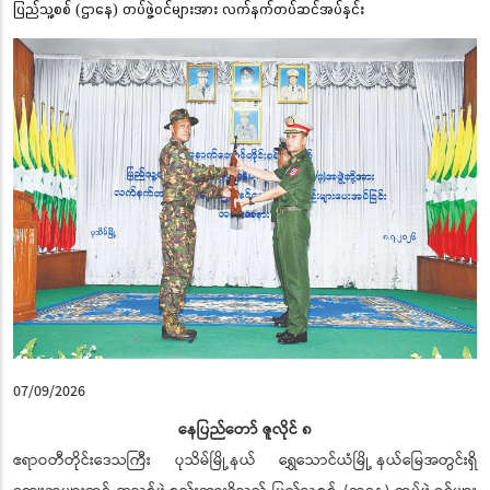
ပြည်သူ့စစ် (ဌာနေ) တပ်ဖွဲ့ဝင်များအား လက်နက်တပ်ဆင်အပ်နှင်း
07/09/2026
နေပြည်တော် ဇူလိုင် ၈
ဧရာဝတီတိုင်းဒေသကြီး ပုသိမ်မြို့နယ် ရွှေသောင်ယံမြို့ နယ်မြေအတွင်းရှိ