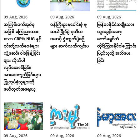
09 Aug, 2026
09 Aug, 2026
09 Aug, 2026
အကြမ်းဖက်အုပ်စု
ဝန်ကြီးဌာနပေါင်းစုံ ဖူ
မြန်မာနိုင်ငံအမျိုးသား
အဖြစ် ကြေညာထား
ဆယ်ပြိုင်ပွဲ ဒုတိယ
လူ့အခွင့်အရေး
သော CRPH၊ NUG နှင့်
အဆင့် ရှုံးထွက်ပွဲစဉ်
ကော်မရှင်ထံ
၎င်းတို့လက်ဝေခံများ
များ ဆက်လက်ကျင်းပ
တိုင်ကြားနိုင်ပါကြောင်း
လှုံ့ဆော်၊ ဝါဒဖြန့်ခြင်း
ပြည်သူသို့ အသိပေး
များ လိုက်ပါ
ခြင်း
လုပ်ဆောင်ခြင်း၊
အားပေးကူညီခြင်းများ
ပြုလုပ်ခဲ့သူများကို
ဖော်ထုတ်အရေးယူ
09 Aug, 2026
09 Aug, 2026
09 Aug, 2026