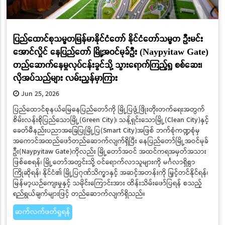
ပြည်ထောင်စုသမ္မတမြန်မာနိုင်ငံတော် နိုင်ငံတော်သမ္မတ ဦးမင်း
အောင်လှိုင် နေပြည်တော် မြို့အဝင်မုခ်ဦး (Naypyitaw Gate)
တည်ဆောက်နေမှုလုပ်ငန်းခွင်သို့ သွားရောက်ကြည့်ရှု စစ်ဆေး၊
လိုအပ်သည်များ လမ်းညွှန်မှာကြား
Jun 25, 2026
ပြည်ထောင်စုနယ်မြေနေပြည်တော်ကို မြို့ပြဖွံ့ဖြိုးတိုးတက်ရေးအတွက်
စိမ်းလန်းစိုပြည်သောမြို့(Green City)၊ သန့်ရှင်းသောမြို့(Clean City)နှင့်
ခေတ်မီနည်းပညာအခြေပြုမြို့ပြ(Smart City)အဖြစ် ဘက်စုံကဏ္ဍစုံမှ
အကောင်အထည်ဖော်တည်ဆောက်လျက်ရှိပြီး နေပြည်တော်မြို့အဝင်မုခ်
ဦး(Naypyitaw Gate)ကိုလည်း မြို့တော်အဝင် အထင်ကရအမှတ်အသား
ဖြစ်စေရန်၊ မြို့တော်အတွင်းသို့ ဝင်ရောက်လာသူများကို မင်္ဂလာရှိစွာ
ကြိုဆိုရန်၊ နိုင်ငံ၏ မြို့ပြဂုဏ်သိက္ခာနှင့် အဆင့်အတန်းကို မြှင့်တင်နိုင်ရန်၊
မြန်မာ့ယဉ်ကျေးမှုနှင့် သမိုင်းကြောင်းအား ထိန်းသိမ်းဖော်ပြရန် စသည့်
ရည်ရွယ်ချက်များဖြင့် တည်ဆောက်လျက်ရှိသည်။
ဆက်လက်ဖတ်ရှုရန်