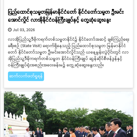
ပြည်ထောင်စုသမ္မတမြန်မာနိုင်ငံတော် နိုင်ငံတော်သမ္မတ ဦးမင်း
အောင်လှိုင် လာအိုနိုင်ငံဝန်ကြီးချုပ်နှင့် တွေ့ဆုံဆွေးနွေး
Jul 03, 2026
လာအိုပြည်သူ့ဒီမိုကရက်တစ်သမ္မတနိုင်ငံ၌ နိုင်ငံတော်အဆင့် ချစ်ကြည်ရေး
ခရီးစဉ် (State Visit) ရောက်ရှိနေသည့် ပြည်ထောင်စုသမ္မတ မြန်မာနိုင်ငံ
တော် နိုင်ငံတော်သမ္မတ ဦးမင်းအောင်လှိုင်သည် ယနေ့မွန်းလွဲပိုင်းတွင် လာ
အိုပြည်သူ့ဒီမိုကရက်တစ်သမ္မတ နိုင်ငံဝန်ကြီးချုပ် ဆွန်ဆိုင်စီဖန်ဒွန်နှင့်
ဝန်ကြီးချုပ်ရုံးအစည်းအဝေးခန်းမ၌ တွေ့ဆုံဆွေးနွေးသည်။
ဆက်လက်ဖတ်ရှုရန်