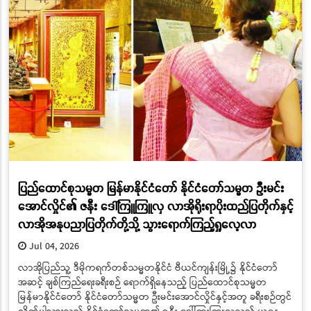
ပြည်ထောင်စုသမ္မတ မြန်မာနိုင်ငံတော် နိုင်ငံတော်သမ္မတ ဦးမင်း
အောင်လှိုင်၏ ဇနီး ဒေါ်ကြူကြူလှ လာအိုရိုးရာပိုးထည်ပြတိုက်နှင့်
လာအိုအနုပညာပြတိုက်တို့သို့ သွားရောက်ကြည့်ရှုလေ့လာ
Jul 04, 2026
လာအိုပြည်သူ့ ဒီမိုကရက်တစ်သမ္မတနိုင်ငံ ဗီယင်ကျန်းမြို့၌ နိုင်ငံတော်
အဆင့် ချစ်ကြည်ရေးခရီးစဉ် ရောက်ရှိနေသည့် ပြည်ထောင်စုသမ္မတ
မြန်မာနိုင်ငံတော် နိုင်ငံတော်သမ္မတ ဦးမင်းအောင်လှိုင်နှင့်အတူ ခရီးစဉ်တွင်