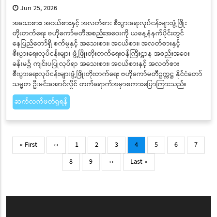
Jun 25, 2026
အသေးစား၊ အငယ်စားနှင့် အလတ်စား စီးပွားရေးလုပ်ငန်းများဖွံ့ဖြိုး
တိုးတက်ရေး ဗဟိုကော်မတီအစည်းအဝေးကို ယနေ့နံနက်ပိုင်းတွင်
နေပြည်တော်ရှိ စက်မှုနှင့် အသေးစား၊ အငယ်စား၊ အလတ်စားနှင့်
စီးပွားရေးလုပ်ငန်းများ ဖွံ့ဖြိုးတိုးတက်ရေးဝန်ကြီးဌာန အစည်းအဝေး
ခန်းမ၌ ကျင်းပပြုလုပ်ရာ အသေးစား၊ အငယ်စားနှင့် အလတ်စား
စီးပွားရေးလုပ်ငန်းများဖွံ့ဖြိုးတိုးတက်ရေး ဗဟိုကော်မတီဥက္ကဋ္ဌ နိုင်ငံတော်
သမ္မတ ဦးမင်းအောင်လှိုင် တက်ရောက်အမှာစကားပြောကြားသည်။
ဆက်လက်ဖတ်ရှုရန်
Pagination
First
Previous
Page
Page
Page
Current
Page
Page
Page
« First
‹‹
1
2
3
4
5
6
7
page
page
page
Page
Page
Next
Last
8
9
››
Last »
page
page