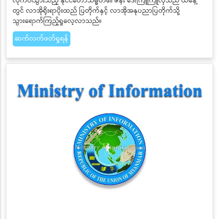
လိုက်ပါသွားသည့် နိုင်ငံတော်သမ္မတ၏ ဇနီး ဒေါ်ကြူကြူလှသည် ယနေ့
တွင် လာအိုရိုးရာပိုးထည် ပြတိုက်နှင့် လာအိုအနုပညာပြတိုက်သို့
သွားရောက်ကြည့်ရှုလေ့လာသည်။
ဆက်လက်ဖတ်ရှုရန်