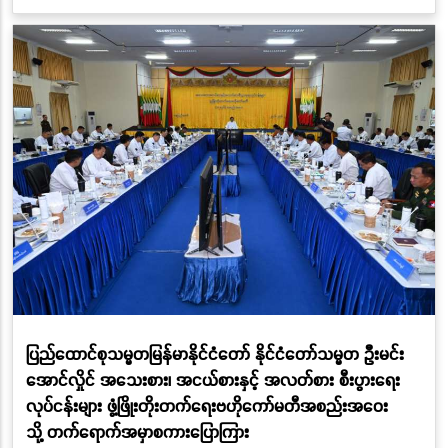
ပြည်ထောင်စုသမ္မတမြန်မာနိုင်ငံတော် နိုင်ငံတော်သမ္မတ ဦးမင်း
အောင်လှိုင် အသေးစား၊ အငယ်စားနှင့် အလတ်စား စီးပွားရေး
လုပ်ငန်းများ ဖွံ့ဖြိုးတိုးတက်ရေးဗဟိုကော်မတီအစည်းအဝေး
သို့ တက်ရောက်အမှာစကားပြောကြား