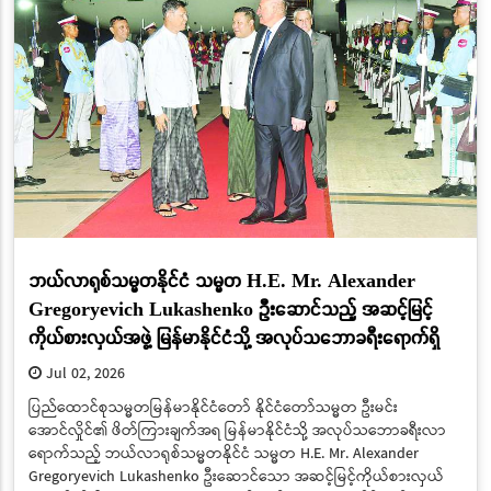
ဘယ်လာရုစ်သမ္မတနိုင်ငံ သမ္မတ H.E. Mr. Alexander
Gregoryevich Lukashenko ဦးဆောင်သည့် အဆင့်မြင့်
ကိုယ်စားလှယ်အဖွဲ့ မြန်မာနိုင်ငံသို့ အလုပ်သဘောခရီးရောက်ရှိ
Jul 02, 2026
ပြည်ထောင်စုသမ္မတမြန်မာနိုင်ငံတော် နိုင်ငံတော်သမ္မတ ဦးမင်း
အောင်လှိုင်၏ ဖိတ်ကြားချက်အရ မြန်မာနိုင်ငံသို့ အလုပ်သဘောခရီးလာ
ရောက်သည့် ဘယ်လာရုစ်သမ္မတနိုင်ငံ သမ္မတ H.E. Mr. Alexander
Gregoryevich Lukashenko ဦးဆောင်သော အဆင့်မြင့်ကိုယ်စားလှယ်