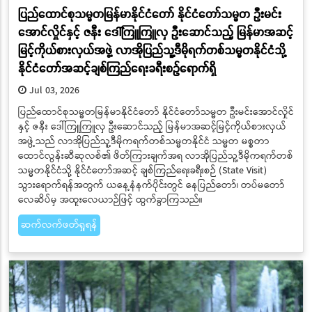
ပြည်ထောင်စုသမ္မတမြန်မာနိုင်ငံတော် နိုင်ငံတော်သမ္မတ ဦးမင်း
အောင်လှိုင်နှင့် ဇနီး ဒေါ်ကြူကြူလှ ဦးဆောင်သည့် မြန်မာအဆင့်
မြင့်ကိုယ်စားလှယ်အဖွဲ့ လာအိုပြည်သူ့ဒီမိုရက်တစ်သမ္မတနိုင်ငံသို့
နိုင်ငံတော်အဆင့်ချစ်ကြည်ရေးခရီးစဉ်ရောက်ရှိ
Jul 03, 2026
ပြည်ထောင်စုသမ္မတမြန်မာနိုင်ငံတော် နိုင်ငံတော်သမ္မတ ဦးမင်းအောင်လှိုင်
နှင့် ဇနီး ဒေါ်ကြူကြူလှ ဦးဆောင်သည့် မြန်မာအဆင့်မြင့်ကိုယ်စားလှယ်
အဖွဲ့သည် လာအိုပြည်သူ့ဒီမိုကရက်တစ်သမ္မတနိုင်ငံ သမ္မတ မစ္စတာ
ထောင်လွန်းဆီဆုလစ်၏ ဖိတ်ကြားချက်အရ လာအိုပြည်သူ့ဒီမိုကရက်တစ်
သမ္မတနိုင်ငံသို့ နိုင်ငံတော်အဆင့် ချစ်ကြည်ရေးခရီးစဉ် (State Visit)
သွားရောက်ရန်အတွက် ယနေ့နံနက်ပိုင်းတွင် နေပြည်တော်၊ တပ်မတော်
လေဆိပ်မှ အထူးလေယာဉ်ဖြင့် ထွက်ခွာကြသည်။
ဆက်လက်ဖတ်ရှုရန်