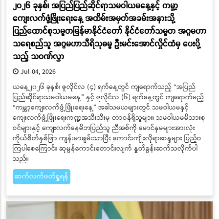
၂၀၂၆ ခုနှစ်၊ အပြည်ပြည်ဆိုင်ရာသမဝါယမနေ့နှင့် ကမ္ဘာ့
ကျေးလက်ဖွံ့ဖြိုးရေးနေ့ အထိမ်းအမှတ်အခမ်းအနားသို့
ပြည်ထောင်စုသမ္မတမြန်မာနိုင်ငံတော် နိုင်ငံတော်သမ္မတ အဂ္ဂမဟာ
သရေစည်သူ အဂ္ဂမဟာသီရိသုဓမ္မ ဦးမင်းအောင်လှိုင်ထံမှ ပေးပို့
သည့် သဝဏ်လွှာ
Jul 04, 2026
ယနေ့၂၀၂၆ ခုနှစ်၊ ဇူလိုင်လ (၄) ရက်နေ့တွင် ကျရောက်သည့် “အပြည်
ပြည်ဆိုင်ရာသမဝါယမနေ့” နှင့် ဇူလိုင်လ (၆) ရက်နေ့တွင် ကျရောက်မည့်
“ကမ္ဘာ့ကျေးလက်ဖွံ့ဖြိုးရေးနေ့” အခါသမယများတွင် သမဝါယမနှင့်
ကျေးလက်ဖွံ့ဖြိုးရေးကဏ္ဍအသီးသီးမှ တာဝန်ရှိသူများ၊ သမဝါယမမိသားစု
ဝင်များနှင့် ကျေးလက်နေမိဘပြည်သူ ညီအစ်ကို မောင်နှမများအားလုံး
ကိုယ်စိတ်နှစ်ဖြာ ကျန်းမာချမ်းသာပြီး ကောင်းကျိုးလိုရာဆန္ဒများ ပြည့်ဝ
ကြပါစေကြောင်း ဆုမွန်ကောင်းတောင်းလျက် နှုတ်ခွန်းဆက်သလိုက်ပါ
သည်။
ဆက်လက်ဖတ်ရှုရန်