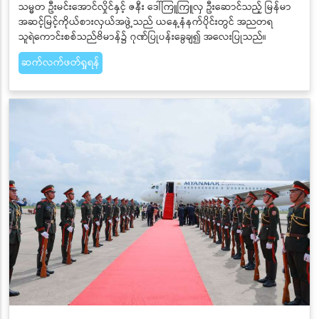
သမ္မတ ဦးမင်းအောင်လှိုင်နှင့် ဇနီး ဒေါ်ကြူကြူလှ ဦးဆောင်သည့် မြန်မာ
အဆင့်မြင့်ကိုယ်စားလှယ်အဖွဲ့သည် ယနေ့နံနက်ပိုင်းတွင် အညတရ
သူရဲကောင်းစစ်သည်ဗိမာန်၌ ဂုဏ်ပြုပန်းခွေချ၍ အလေးပြုသည်။
ဆက်လက်ဖတ်ရှုရန်