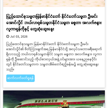
ပြည်ထောင်စုသမ္မတမြန်မာနိုင်ငံတော် နိုင်ငံတော်သမ္မတ ဦးမင်း
အောင်လှိုင် ဘယ်လာရုစ်သမ္မတနိုင်ငံသမ္မတ မစ္စတာ အလက်ဇန္ဒား
လူကာရှန်ကိုနှင့် တွေ့ဆုံဆွေးနွေး
Jul 03, 2026
ပြည်ထောင်စုသမ္မတ မြန်မာနိုင်ငံတော် နိုင်ငံတော်သမ္မတ ဦးမင်း
အောင်လှိုင်၏ ဖိတ်ကြားချက်အရ မြန်မာနိုင်ငံသို့ အလုပ်သဘောခရီးရောက်
ရှိလာသည့် ဘယ်လာရုစ်သမ္မတနိုင်ငံ သမ္မတ မစ္စတာ အလက်ဇန္ဒား လူကာ
ရှန်ကို ဦးဆောင်သည့် ကိုယ်စားလှယ်အဖွဲ့ဝင်များအား ယနေ့ညနေပိုင်း
တွင် နိုင်ငံတော်သမ္မတက သမ္မတအိမ်တော်ဧည့်ခန်းမ၌ တွေ့ဆုံဆွေးနွေး
သည်။
ဆက်လက်ဖတ်ရှုရန်