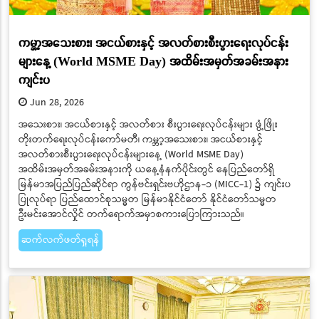
ကမ္ဘာ့အသေးစား၊ အငယ်စားနှင့် အလတ်စားစီးပွားရေးလုပ်ငန်း
များနေ့ (World MSME Day) အထိမ်းအမှတ်အခမ်းအနား
ကျင်းပ
Jun 28, 2026
အသေးစား၊ အငယ်စားနှင့် အလတ်စား စီးပွားရေးလုပ်ငန်းများ ဖွံ့ဖြိုး
တိုးတက်ရေးလုပ်ငန်းကော်မတီ၊ ကမ္ဘာ့အသေးစား၊ အငယ်စားနှင့်
အလတ်စားစီးပွားရေးလုပ်ငန်းများနေ့ (World MSME Day)
အထိမ်းအမှတ်အခမ်းအနားကို ယနေ့နံနက်ပိုင်းတွင် နေပြည်တော်ရှိ
မြန်မာအပြည်ပြည်ဆိုင်ရာ ကွန်ဗင်းရှင်းဗဟိုဌာန-၁ (MICC-1) ၌ ကျင်းပ
ပြုလုပ်ရာ ပြည်ထောင်စုသမ္မတ မြန်မာနိုင်ငံတော် နိုင်ငံတော်သမ္မတ
ဦးမင်းအောင်လှိုင် တက်ရောက်အမှာစကားပြောကြားသည်။
ဆက်လက်ဖတ်ရှုရန်