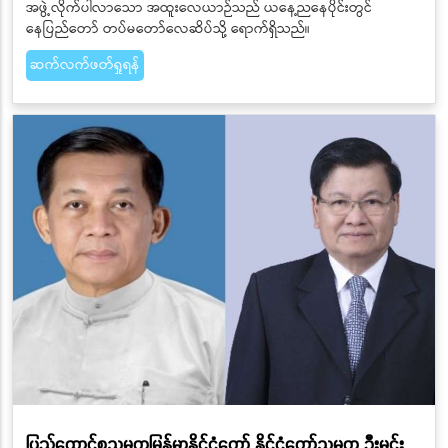
အဖွဲ့လိုက်ပါလာသော အထူးလေယာဉ်သည် ယနေ့ညနေပိုင်းတွင်
နေပြည်တော် တပ်မတော်လေဆိပ်သို့ ရောက်ရှိသည်။
ဆက်လက်ဖတ်ရှုရန်
ပြည်ထောင်စုသမ္မတမြန်မာနိုင်ငံတော် နိုင်ငံတော်သမ္မတ ဦးမင်း