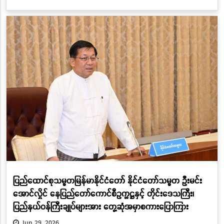
ပြည်ထောင်စုသမ္မတမြန်မာနိုင်ငံတော် နိုင်ငံတော်သမ္မတ ဦးမင်း
အောင်လှိုင် နေပြည်တော်ကောင်စီဥက္ကဋ္ဌနှင့် တိုင်းဒေသကြီး၊
ပြည်နယ်ဝန်ကြီးချုပ်များအား တွေ့ဆုံအမှာစကားပြောကြား
Jun 29, 2026