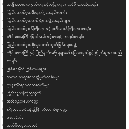
အမျိုးသားကာကွယ်ရေးနှင့်လုံခြုံရေးကောင်စီ အမည်စာရင်း
ပြည်ထောင်စုအစိုးရအဖွဲ့ အမည်စာရင်း
ပြည်ထောင်စုအဆင့် ရုံး၊ အဖွဲ့အစည်းများ
ပြည်ထောင်စုဝန်ကြီးများနှင့် ဒုတိယဝန်ကြီးများစာရင်း
တိုင်းဒေသကြီး/ပြည်နယ်အစိုးရအဖွဲ့ အမည်စာရင်း
ပြည်ထောင်စုအစိုးရသတင်းထုတ်ပြန်ရေးအဖွဲ့
တိုင်းဒေသကြီးနှင့် ပြည်နယ်အစိုးရများ၏ ပြောရေးဆိုခွင့်ပုဂ္ဂိုလ်များ အမည်
စာရင်း
မြန်မာနိုင်ငံ ပြန်တမ်းများ
သတင်းစာရှင်းလင်းပွဲမှတ်တမ်းများ
ဌာနဆိုင်ရာဝက်ဘ်ဆိုက်များ
ပြည်သူ့စာကြည့်တိုက်
အသိပညာပေးကဏ္ဍ
ခရီးသွားလုပ်ငန်းဖွံ့ဖြိုးတိုးတက်မှုကဏ္ဍ
ဆောင်းပါး
အယ်ဒီတာ့အာဘော်