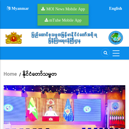
Skip
Myanmar
English
to
MOI News Mobile App
main
mTube Mobile App
content
Home
နိုင်ငံတော်သမ္မတ
/
Breadcrumb