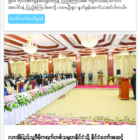
ခြင်း၊ ကိုယ်၏ကျန်းမာခြင်းတို့နဲ့ ပြည့်စုံကြပါစေ၊ ကျက်သရေ မင်္ဂလာ
အပေါင်းနဲ့ ပြည့်စုံကြပါစေလို့ ပထမဦးစွာ နှုတ်ခွန်းဆက်သအပ်ပါတယ်။
ဆက်လက်ဖတ်ရှုရန်
လာအိုပြည်သူ့ဒီမိုကရက်တစ်သမ္မတနိုင်ငံသို့ နိုင်ငံတော်အဆင့်