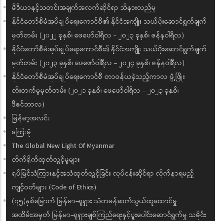
မီဒီယာနှင့်သတင်းအချက်အလက်ဆိုင်ရာ သိနားလည်မှု
နိုင်ငံတော်စီမံအုပ်ချုပ်ရေးကောင်စီ၏ နိုင်ငံအကျိုး သယ်ပိုးဆောင်ရွက်ချက်
မှတ်တမ်း (၂၀၂၂ ခုနှစ်၊ ဖေဖော်ဝါရီလ - ၂၀၂၃ ခုနှစ်၊ ဇန်နဝါရီလ)
နိုင်ငံတော်စီမံအုပ်ချုပ်ရေးကောင်စီ၏ နိုင်ငံအကျိုး သယ်ပိုးဆောင်ရွက်ချက်
မှတ်တမ်း (၂၀၂၃ ခုနှစ်၊ ဖေဖော်ဝါရီလ - ၂၀၂၄ ခုနှစ်၊ ဇန်နဝါရီလ)
နိုင်ငံတော်စီမံအုပ်ချုပ်ရေးကောင်စီ တာဝန်ယူခဲ့သည့်ကာလ ဖွံ့ဖြိုး
တိုးတက်မှုမှတ်တမ်း (၂၀၂၁ ခုနှစ်၊ ဖေဖော်ဝါရီလ - ၂၀၂၃ ခုနှစ်၊
ဒီဇင်ဘာလ)
မြန်မာ့အလင်း
ကြေးမုံ
The Global New Light Of Myanmar
တိုက်ရိုက်ထုတ်လွှင့်မှုများ
ရုပ်မြင်သံကြားနှင့်အသံထုတ်လွှင့်ခြင်း လုပ်ငန်းဆိုင်ရာ လိုက်နာရမည့်
ကျင့်ဝတ်များ (Code of Ethics)
(၇၅)နှစ်မြောက် မြန်မာ-ရုရှား သံတမန်ဆက်သွယ်ထူထောင်မှု
အထိမ်းအမှတ် မြန်မာ-ရုရှားချစ်ကြည်ရေးနှင့်ပူးပေါင်းဆောင်ရွက်မှု သမိုင်း