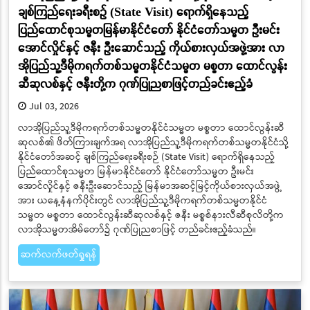
ချစ်ကြည်ရေးခရီးစဉ် (State Visit) ရောက်ရှိနေသည့်
ပြည်ထောင်စုသမ္မတမြန်မာနိုင်ငံတော် နိုင်ငံတော်သမ္မတ ဦးမင်း
အောင်လှိုင်နှင့် ဇနီး ဦးဆောင်သည့် ကိုယ်စားလှယ်အဖွဲ့အား လာ
အိုပြည်သူ့ဒီမိုကရက်တစ်သမ္မတနိုင်ငံသမ္မတ မစ္စတာ ထောင်လွန်း
ဆီဆုလစ်နှင့် ဇနီးတို့က ဂုဏ်ပြုညစာဖြင့်တည်ခင်းဧည့်ခံ
Jul 03, 2026
လာအိုပြည်သူ့ဒီမိုကရက်တစ်သမ္မတနိုင်ငံသမ္မတ မစ္စတာ ထောင်လွန်းဆီ
ဆုလစ်၏ ဖိတ်ကြားချက်အရ လာအိုပြည်သူ့ဒီမိုကရက်တစ်သမ္မတနိုင်ငံသို့
နိုင်ငံတော်အဆင့် ချစ်ကြည်ရေးခရီးစဉ် (State Visit) ရောက်ရှိနေသည့်
ပြည်ထောင်စုသမ္မတ မြန်မာနိုင်ငံတော် နိုင်ငံတော်သမ္မတ ဦးမင်း
အောင်လှိုင်နှင့် ဇနီးဦးဆောင်သည့် မြန်မာအဆင့်မြင့်ကိုယ်စားလှယ်အဖွဲ့
အား ယနေ့နံနက်ပိုင်းတွင် လာအိုပြည်သူ့ဒီမိုကရက်တစ်သမ္မတနိုင်ငံ
သမ္မတ မစ္စတာ ထောင်လွန်းဆီဆုလစ်နှင့် ဇနီး မစ္စစ်နားလီဆီစုလိတို့က
လာအိုသမ္မတအိမ်တော်၌ ဂုဏ်ပြုညစာဖြင့် တည်ခင်းဧည့်ခံသည်။
ဆက်လက်ဖတ်ရှုရန်