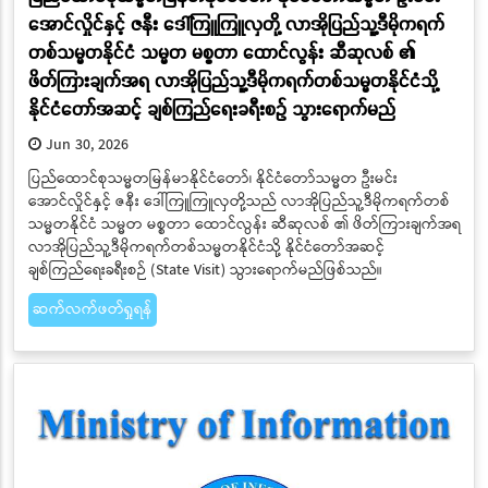
အောင်လှိုင်နှင့် ဇနီး ဒေါ်ကြူကြူလှတို့ လာအိုပြည်သူ့ဒီမိုကရက်
တစ်သမ္မတနိုင်ငံ သမ္မတ မစ္စတာ ထောင်လွန်း ဆီဆုလစ် ၏
ဖိတ်ကြားချက်အရ လာအိုပြည်သူ့ဒီမိုကရက်တစ်သမ္မတနိုင်ငံသို့
နိုင်ငံတော်အဆင့် ချစ်ကြည်ရေးခရီးစဉ် သွားရောက်မည်
Jun 30, 2026
ပြည်ထောင်စုသမ္မတမြန်မာနိုင်ငံတော်၊ နိုင်ငံတော်သမ္မတ ဦးမင်း
အောင်လှိုင်နှင့် ဇနီး ဒေါ်ကြူကြူလှတို့သည် လာအိုပြည်သူ့ဒီမိုကရက်တစ်
သမ္မတနိုင်ငံ သမ္မတ မစ္စတာ ထောင်လွန်း ဆီဆုလစ် ၏ ဖိတ်ကြားချက်အရ
လာအိုပြည်သူ့ဒီမိုကရက်တစ်သမ္မတနိုင်ငံသို့ နိုင်ငံတော်အဆင့်
ချစ်ကြည်ရေးခရီးစဉ် (State Visit) သွားရောက်မည်ဖြစ်သည်။
ဆက်လက်ဖတ်ရှုရန်