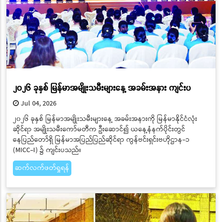
၂၀၂၆ ခုနှစ် မြန်မာအမျိုးသမီးများနေ့ အခမ်းအနား ကျင်းပ
Jul 04, 2026
၂၀၂၆ ခုနှစ် မြန်မာအမျိုးသမီးများနေ့ အခမ်းအနားကို မြန်မာနိုင်ငံလုံး
ဆိုင်ရာ အမျိုးသမီးကော်မတီက ဦးဆောင်၍ ယနေ့နံနက်ပိုင်းတွင်
နေပြည်တော်ရှိ မြန်မာအပြည်ပြည်ဆိုင်ရာ ကွန်ဗင်းရှင်းဗဟိုဌာန-၁
(MICC-I) ၌ ကျင်းပသည်။
ဆက်လက်ဖတ်ရှုရန်