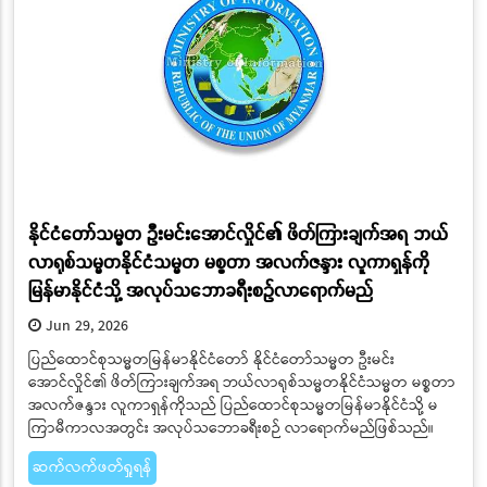
နိုင်ငံတော်သမ္မတ ဦးမင်းအောင်လှိုင်၏ ဖိတ်ကြားချက်အရ ဘယ်
လာရုစ်သမ္မတနိုင်ငံသမ္မတ မစ္စတာ အလက်ဇန္ဒား လူကာရှန်ကို
မြန်မာနိုင်ငံသို့ အလုပ်သဘောခရီးစဉ်လာရောက်မည်
Jun 29, 2026
ပြည်ထောင်စုသမ္မတမြန်မာနိုင်ငံတော် နိုင်ငံတော်သမ္မတ ဦးမင်း
အောင်လှိုင်၏ ဖိတ်ကြားချက်အရ ဘယ်လာရုစ်သမ္မတနိုင်ငံသမ္မတ မစ္စတာ
အလက်ဇန္ဒား လူကာရှန်ကိုသည် ပြည်ထောင်စုသမ္မတမြန်မာနိုင်ငံသို့ မ
ကြာမီကာလအတွင်း အလုပ်သဘောခရီးစဉ် လာရောက်မည်ဖြစ်သည်။
ဆက်လက်ဖတ်ရှုရန်