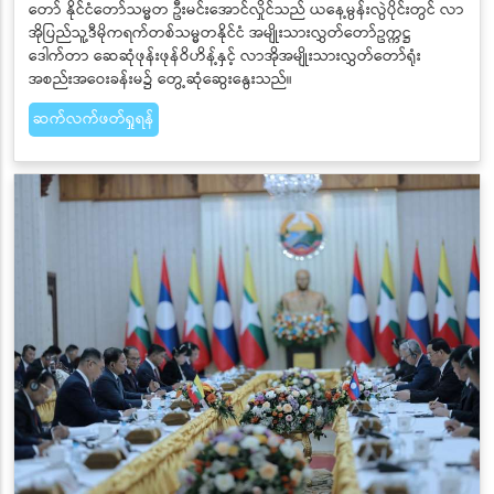
တော် နိုင်ငံတော်သမ္မတ ဦးမင်းအောင်လှိုင်သည် ယနေ့မွန်းလွဲပိုင်းတွင် လာ
အိုပြည်သူ့ဒီမိုကရက်တစ်သမ္မတနိုင်ငံ အမျိုးသားလွှတ်တော်ဥက္ကဋ္ဌ
ဒေါက်တာ ဆေဆုံဖုန်းဖုန်ဝိဟိန့်နှင့် လာအိုအမျိုးသားလွှတ်တော်ရုံး
အစည်းအဝေးခန်းမ၌ တွေ့ဆုံဆွေးနွေးသည်။
ဆက်လက်ဖတ်ရှုရန်