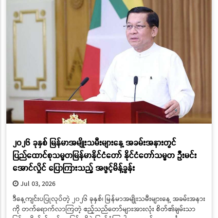
၂၀၂၆ ခုနှစ် မြန်မာအမျိုးသမီးများနေ့ အခမ်းအနားတွင်
ပြည်ထောင်စုသမ္မတမြန်မာနိုင်ငံတော် နိုင်ငံတော်သမ္မတ ဦးမင်း
အောင်လှိုင် ပြောကြားသည့် အဖွင့်မိန့်ခွန်း
Jul 03, 2026
ဒီနေ့ကျင်းပပြုလုပ်တဲ့ ၂၀၂၆ ခုနှစ်၊ မြန်မာအမျိုးသမီးများနေ့ အခမ်းအနား
ကို တက်ရောက်လာကြတဲ့ ဧည့်သည်တော်များအားလုံး စိတ်၏ချမ်းသာ