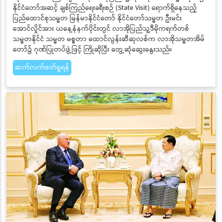
နိုင်ငံတော်အဆင့် ချစ်ကြည်ရေးခရီးစဉ် (State Visit) ရောက်ရှိနေသည့်
ပြည်ထောင်စုသမ္မတ မြန်မာနိုင်ငံတော် နိုင်ငံတော်သမ္မတ ဦးမင်း
အောင်လှိုင်အား ယနေ့နံနက်ပိုင်းတွင် လာအိုပြည်သူ့ဒီမိုကရက်တစ်
သမ္မတနိုင်ငံ သမ္မတ မစ္စတာ ထောင်လွန်းဆီဆုလစ်က လာအိုသမ္မတအိမ်
တော်၌ ဂုဏ်ပြုတပ်ဖွဲ့ဖြင့် ကြိုဆိုပြီး တွေ့ဆုံဆွေးနွေးသည်။
ဆက်လက်ဖတ်ရှုရန်