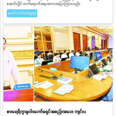
အောင်လှိုင် တက်ရောက်အမှာစကားပြောကြားသည်။
ဆက်လက်ဖတ်ရှုရန်
စားရေရိက္ခာမူဝါဒကော်မရှင်အစည်းအဝေး ကျင်းပ