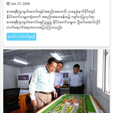
Jun 27, 2026
စားရေရိက္ခာမူဝါဒကော်မရှင်အစည်းအဝေးကို ယနေ့နံနက်ပိုင်းတွင်
နိုင်ငံတော်သမ္မတရုံးတော် အစည်းအဝေးခန်းမ၌ ကျင်းပပြုလုပ်ရာ
စားရေရိက္ခာမူဝါဒကော်မရှင်ဥက္ကဋ္ဌ နိုင်ငံတော်သမ္မတ ဦးမင်းအောင်လှိုင်
တက်ရောက်အမှာစကားပြောကြားသည်။
ဆက်လက်ဖတ်ရှုရန်