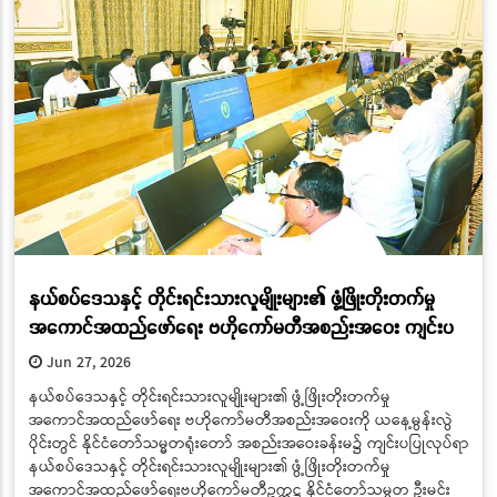
နယ်စပ်ဒေသနှင့် တိုင်းရင်းသားလူမျိုးများ၏ ဖွံ့ဖြိုးတိုးတက်မှု
အကောင်အထည်ဖော်ရေး ဗဟိုကော်မတီအစည်းအဝေး ကျင်းပ
Jun 27, 2026
နယ်စပ်ဒေသနှင့် တိုင်းရင်းသားလူမျိုးများ၏ ဖွံ့ဖြိုးတိုးတက်မှု
အကောင်အထည်ဖော်ရေး ဗဟိုကော်မတီအစည်းအဝေးကို ယနေ့မွန်းလွဲ
ပိုင်းတွင် နိုင်ငံတော်သမ္မတရုံးတော် အစည်းအဝေးခန်းမ၌ ကျင်းပပြုလုပ်ရာ
နယ်စပ်ဒေသနှင့် တိုင်းရင်းသားလူမျိုးများ၏ ဖွံ့ဖြိုးတိုးတက်မှု
အကောင်အထည်ဖော်ရေးဗဟိုကော်မတီဥက္ကဋ္ဌ နိုင်ငံတော်သမ္မတ ဦးမင်း