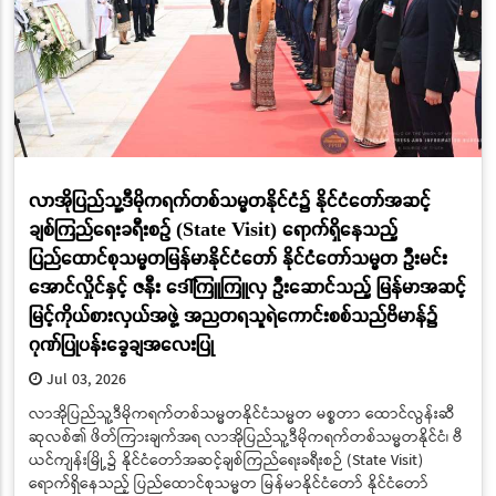
လာအိုပြည်သူ့ဒီမိုကရက်တစ်သမ္မတနိုင်ငံ၌ နိုင်ငံတော်အဆင့်
ချစ်ကြည်ရေးခရီးစဉ် (State Visit) ရောက်ရှိနေသည့်
ပြည်ထောင်စုသမ္မတမြန်မာနိုင်ငံတော် နိုင်ငံတော်သမ္မတ ဦးမင်း
အောင်လှိုင်နှင့် ဇနီး ဒေါ်ကြူကြူလှ ဦးဆောင်သည့် မြန်မာအဆင့်
မြင့်ကိုယ်စားလှယ်အဖွဲ့ အညတရသူရဲကောင်းစစ်သည်ဗိမာန်၌
ဂုဏ်ပြုပန်းခွေချအလေးပြု
Jul 03, 2026
လာအိုပြည်သူ့ဒီမိုကရက်တစ်သမ္မတနိုင်ငံသမ္မတ မစ္စတာ ထောင်လွန်းဆီ
ဆုလစ်၏ ဖိတ်ကြားချက်အရ လာအိုပြည်သူ့ဒီမိုကရက်တစ်သမ္မတနိုင်ငံ၊ ဗီ
ယင်ကျန်းမြို့၌ နိုင်ငံတော်အဆင့်ချစ်ကြည်ရေးခရီးစဉ် (State Visit)
ရောက်ရှိနေသည့် ပြည်ထောင်စုသမ္မတ မြန်မာနိုင်ငံတော် နိုင်ငံတော်