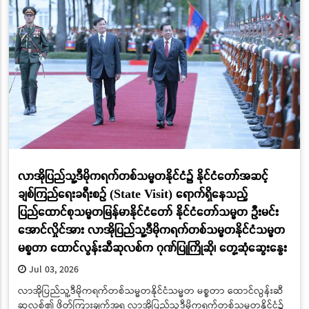
လာအိုပြည်သူ့ဒီမိုကရက်တစ်သမ္မတနိုင်ငံ၌ နိုင်ငံတော်အဆင့်
ချစ်ကြည်ရေးခရီးစဉ် (State Visit) ရောက်ရှိနေသည့်
ပြည်ထောင်စုသမ္မတမြန်မာနိုင်ငံတော် နိုင်ငံတော်သမ္မတ ဦးမင်း
အောင်လှိုင်အား လာအိုပြည်သူ့ဒီမိုကရက်တစ်သမ္မတနိုင်ငံသမ္မတ
မစ္စတာ ထောင်လွန်းဆီဆုလစ်က ဂုဏ်ပြုကြိုဆို၊ တွေ့ဆုံဆွေးနွေး
Jul 03, 2026
လာအိုပြည်သူ့ဒီမိုကရက်တစ်သမ္မတနိုင်ငံသမ္မတ မစ္စတာ ထောင်လွန်းဆီ
ဆုလစ်၏ ဖိတ်ကြားချက်အရ လာအိုပြည်သူ့ဒီမိုကရက်တစ်သမ္မတနိုင်ငံ၌